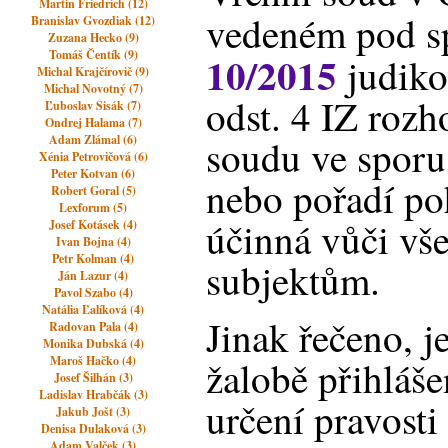
Martin Friedrich (12)
vedeném pod s
Branislav Gvozdiak (12)
Zuzana Hecko (9)
Tomáš Čentík (9)
10/2015
judikov
Michal Krajčírovič (9)
Michal Novotný (7)
odst. 4 IZ rozh
Ľuboslav Sisák (7)
Ondrej Halama (7)
Adam Zlámal (6)
soudu ve sporu 
Xénia Petrovičová (6)
Peter Kotvan (6)
nebo pořadí po
Robert Goral (5)
Lexforum (5)
účinná vůči vš
Josef Kotásek (4)
Ivan Bojna (4)
Petr Kolman (4)
subjektům.
Ján Lazur (4)
Pavol Szabo (4)
Natália Ľalíková (4)
Jinak řečeno, j
Radovan Pala (4)
Monika Dubská (4)
Maroš Hačko (4)
žalobě přihláše
Josef Šilhán (3)
Ladislav Hrabčák (3)
určení pravosti
Jakub Jošt (3)
Denisa Dulaková (3)
Adam Valček (3)