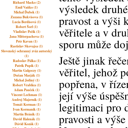
Richard Macko (2)
výsledek druhé
Emil Vaňko (1)
Michal Ďubek (1)
pravost a výši 
Zuzana Bukvisova (1)
Lucia Berdisová (1)
Robert Šorl (1)
věřitele a v d
Vladislav Pečík (1)
Jana Mitterpachova (1)
sporu může dojí
Petr Kavan (1)
Rastislav Skovajsa (1)
Slovenský ochranný zväz autorský
Ještě jinak řeče
(1)
Radoslav Pálka (1)
Patrik Pupík (1)
věřitel, jehož 
Martin Galgoczy (1)
Dušan Marják (1)
popřena, v říze
Michal Jediný (1)
Robert Vrablica (1)
Adam Pauček (1)
její výše úspěš
Vincent Lechman (1)
Andrej Majerník (1)
legitimaci pro 
Tomáš Korman (1)
Ivan Kormaník (1)
pravosti a výše
Martin Bránik (1)
David Halenák (1)
Dávid Kozák (1)