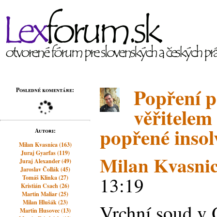
Popření 
Posledné komentáre:
věřitelem
popřené inso
Autori:
Milan Kvasnica (163)
Juraj Gyarfas (119)
Milan Kvasni
Juraj Alexander (49)
Jaroslav Čollák (45)
13:19
Tomáš Klinka (27)
Kristián Csach (26)
Martin Maliar (25)
Milan Hlušák (23)
Vrchní soud v 
Martin Husovec (13)