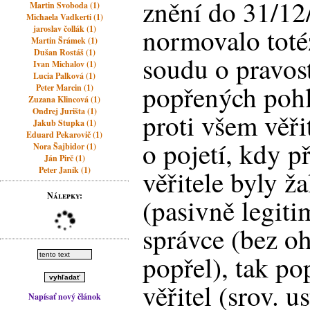
znění do 31/12
Martin Svoboda (1)
Michaela Vadkerti (1)
normovalo toté
jaroslav čollák (1)
Martin Šrámek (1)
Dušan Rostáš (1)
soudu o pravost
Ivan Michalov (1)
Lucia Palková (1)
popřených pohl
Peter Marcin (1)
Zuzana Klincová (1)
Ondrej Jurišta (1)
proti všem věř
Jakub Stupka (1)
Eduard Pekarovič (1)
o pojetí, kdy p
Nora Šajbidor (1)
Ján Pirč (1)
Peter Janík (1)
věřitele byly ž
Nálepky:
(pasivně legit
správce (bez oh
popřel), tak p
věřitel (srov. u
Napísať nový článok