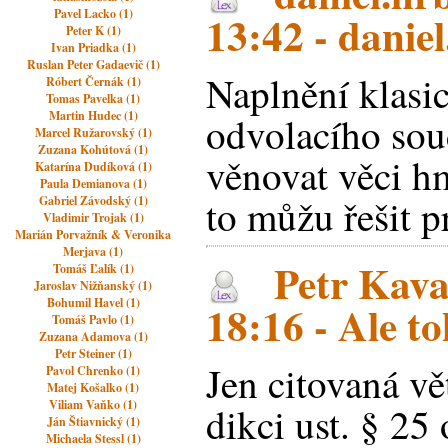
Pavel Lacko (1)
13:42 - danie
Peter K (1)
Ivan Priadka (1)
Ruslan Peter Gadaevič (1)
Naplnění klasi
Róbert Černák (1)
Tomas Pavelka (1)
Martin Hudec (1)
odvolacího sou
Marcel Ružarovský (1)
Zuzana Kohútová (1)
věnovat věci h
Katarína Dudíková (1)
Paula Demianova (1)
to můžu řešit p
Gabriel Závodský (1)
Vladimir Trojak (1)
Marián Porvažník & Veronika
Merjava (1)
Petr Kava
Tomáš Ľalík (1)
Jaroslav Nižňanský (1)
Bohumil Havel (1)
18:16 - Ale to
Tomáš Pavlo (1)
Zuzana Adamova (1)
Petr Steiner (1)
Jen citovaná v
Pavol Chrenko (1)
Matej Košalko (1)
Viliam Vaňko (1)
dikci ust. § 25
Ján Štiavnický (1)
Michaela Stessl (1)