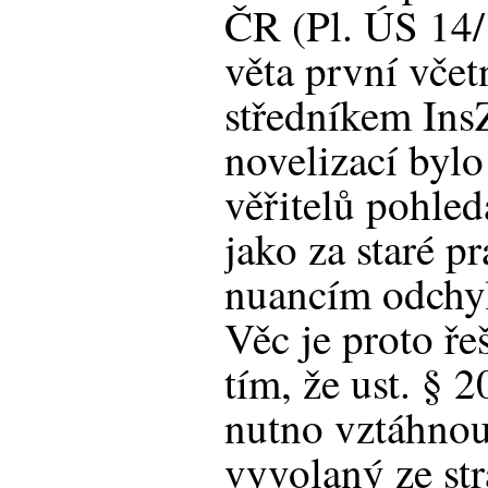
ČR (Pl. ÚS 14/
věta první včet
středníkem Ins
novelizací byl
věřitelů pohled
jako za staré p
nuancím odchyl
Věc je proto ře
tím, že ust. § 2
nutno vztáhnou
vyvolaný ze str