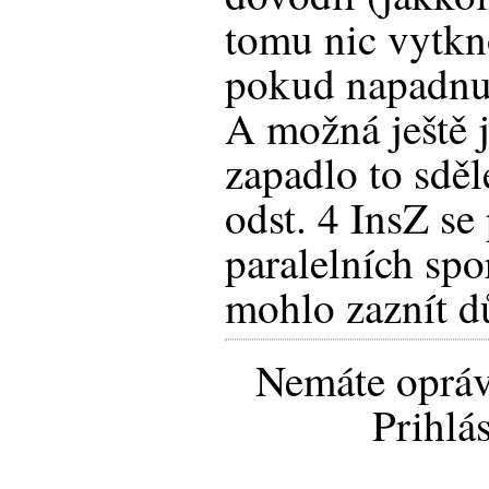
tomu nic vytkno
pokud napadnute
A možná ještě j
zapadlo to sděl
odst. 4 InsZ se
paralelních spo
mohlo zaznít dů
Nemáte opráv
Prihlá