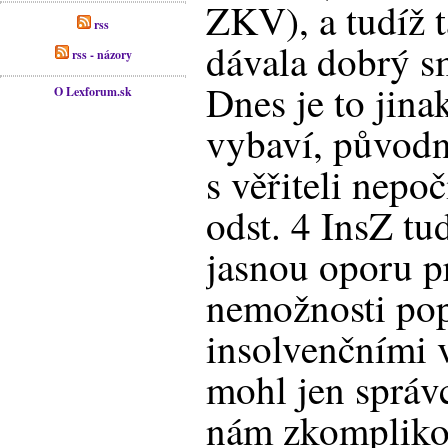
ZKV), a tudíž 
rss
dávala dobrý s
rss - názory
Dnes je to jinak
O Lexforum.sk
vybaví, původn
s věřiteli nepoč
odst. 4 InsZ tu
jasnou oporu p
nemožnosti pop
insolvenčními v
mohl jen správ
nám zkompliko