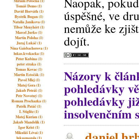
Naopak, pokud 
Miriam Potočná (1)
Tomáš Demo (1)
úspěšné, ve dr
David Horváth (1)
Bystrik Bugan (1)
Natalia Janikova (1)
nemůže ke zjiš
Tibor Menyhért (1)
Marcel Jurko (1)
dojít.
Martin Poloha (1)
Juraj Lukáč (1)
Nina Gaisbacherova (1)
lukas.kvokacka (1)
Peter Kubina (1)
peter straka (1)
Tomas Kovac (1)
Názory k člán
Martin Estočák (1)
Pavol Mlej (1)
pohledávky vě
Matej Gera (1)
Jakub Petráš (1)
pohledávky ji
Petr Novotný (1)
Roman Prochazka (1)
Patrik Patáč (1)
insolvenčním 
I. Stiglitz (1)
Matej Kurian (1)
Jakub Mandelík (1)
Igor Krist (1)
daniel.hrb
Mikuláš Lévai (1)
lukasmozola (1)