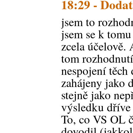
18:29 - Dodat
jsem to rozhodn
jsem se k tomu 
zcela účelově.
tom rozhodnutí 
nespojení těch 
zahájeny jako 
stejně jako nep
výsledku dříve 
To, co VS OL č
dovodil (jakkol