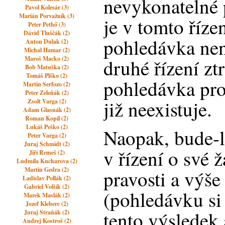
nevykonatelné 
Pavol Kolesár (3)
Marián Porvažník (3)
je v tomto říze
Peter Pethő (3)
Dávid Tluščák (2)
pohledávka není
Anton Dulak (2)
Michal Hamar (2)
Maroš Macko (2)
druhé řízení ztr
Bob Matuška (2)
Tomáš Plško (2)
pohledávka pro
Martin Serfozo (2)
Peter Zeleňák (2)
již neexistuje.
Zsolt Varga (2)
Adam Glasnák (2)
Roman Kopil (2)
Lukáš Peško (2)
Naopak, bude-li
Peter Varga (2)
Juraj Schmidt (2)
v řízení o své 
Jiří Remeš (2)
Ludmila Kucharova (2)
Martin Gedra (2)
pravosti a výš
Ladislav Pollák (2)
Gabriel Volšík (2)
(pohledávku si
Marek Maslák (2)
Jozef Kleberc (2)
tento výsledek
Juraj Straňák (2)
Andrej Kostroš (2)