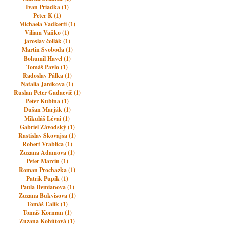
Ivan Priadka (1)
Peter K (1)
Michaela Vadkerti (1)
Viliam Vaňko (1)
jaroslav čollák (1)
Martin Svoboda (1)
Bohumil Havel (1)
Tomáš Pavlo (1)
Radoslav Pálka (1)
Natalia Janikova (1)
Ruslan Peter Gadaevič (1)
Peter Kubina (1)
Dušan Marják (1)
Mikuláš Lévai (1)
Gabriel Závodský (1)
Rastislav Skovajsa (1)
Robert Vrablica (1)
Zuzana Adamova (1)
Peter Marcin (1)
Roman Prochazka (1)
Patrik Pupík (1)
Paula Demianova (1)
Zuzana Bukvisova (1)
Tomáš Ľalík (1)
Tomáš Korman (1)
Zuzana Kohútová (1)