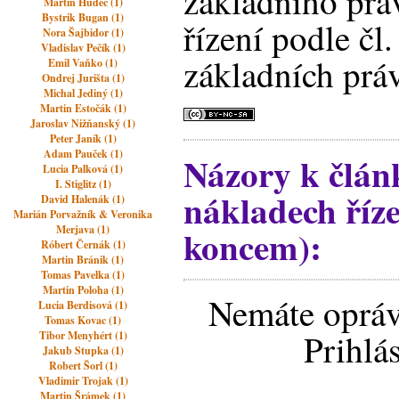
základního prá
Martin Hudec (1)
Bystrik Bugan (1)
řízení podle čl.
Nora Šajbidor (1)
Vladislav Pečík (1)
základních prá
Emil Vaňko (1)
Ondrej Jurišta (1)
Michal Jediný (1)
Martin Estočák (1)
Jaroslav Nižňanský (1)
Peter Janík (1)
Adam Pauček (1)
Názory k člán
Lucia Palková (1)
I. Stiglitz (1)
nákladech říz
David Halenák (1)
Marián Porvažník & Veronika
koncem):
Merjava (1)
Róbert Černák (1)
Martin Bránik (1)
Tomas Pavelka (1)
Martin Poloha (1)
Nemáte opráv
Lucia Berdisová (1)
Tomas Kovac (1)
Prihlá
Tibor Menyhért (1)
Jakub Stupka (1)
Robert Šorl (1)
Vladimir Trojak (1)
Martin Šrámek (1)