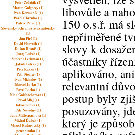
Peter Zeleňák (2)
libovůle a naho
Martin Galgoczy (1)
Ivan Kormaník (1)
Pavol Chrenko (1)
150 o.s.ř. má s
Patrik Patáč (1)
Slovenský ochranný zväz autorský
nepřiměřené tvr
(1)
Ján Pirč (1)
David Horváth (1)
slovy k dosažen
Dušan Rostáš (1)
Juraj Lukáč (1)
účastníky řízen
Vincent Lechman (1)
Jakub Petráš (1)
aplikováno, an
Petr Kavan (1)
Petr Steiner (1)
Ivan Michalov (1)
relevantní dův
Marcel Jurko (1)
Pavel Lacko (1)
postup byly zji
Nina Gaisbacherova (1)
Pavol Mlej (1)
lukasmozola (1)
posuzovány, jd
Petr Novotný (1)
Jana Mitterpachova (1)
který je způsob
Michal Ďubek (1)
Marcel Ružarovský (1)
peter straka (1)