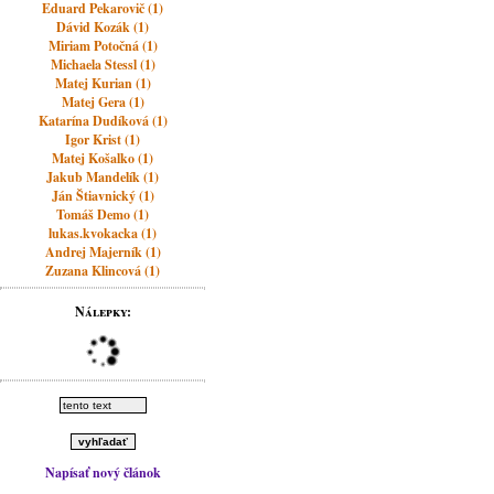
Eduard Pekarovič (1)
Dávid Kozák (1)
Miriam Potočná (1)
Michaela Stessl (1)
Matej Kurian (1)
Matej Gera (1)
Katarína Dudíková (1)
Igor Krist (1)
Matej Košalko (1)
Jakub Mandelík (1)
Ján Štiavnický (1)
Tomáš Demo (1)
lukas.kvokacka (1)
Andrej Majerník (1)
Zuzana Klincová (1)
Nálepky:
Napísať nový článok