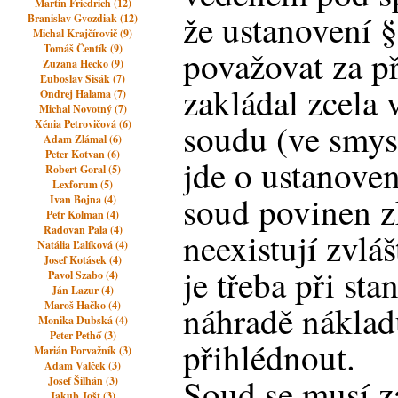
Martin Friedrich (12)
že ustanovení §
Branislav Gvozdiak (12)
Michal Krajčírovič (9)
Tomáš Čentík (9)
považovat za př
Zuzana Hecko (9)
Ľuboslav Sisák (7)
zakládal zcela 
Ondrej Halama (7)
Michal Novotný (7)
soudu (ve smys
Xénia Petrovičová (6)
Adam Zlámal (6)
Peter Kotvan (6)
jde o ustanoven
Robert Goral (5)
Lexforum (5)
soud povinen z
Ivan Bojna (4)
Petr Kolman (4)
Radovan Pala (4)
neexistují zvlá
Natália Ľalíková (4)
Josef Kotásek (4)
je třeba při st
Pavol Szabo (4)
Ján Lazur (4)
Maroš Hačko (4)
náhradě náklad
Monika Dubská (4)
Peter Pethő (3)
přihlédnout.
Marián Porvažník (3)
Adam Valček (3)
Soud se musí z
Josef Šilhán (3)
Jakub Jošt (3)