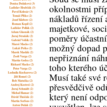
Denisa Dulaková (3)
okolnostmi pří
Ladislav Hrabčák (3)
Pavol Kolesár (3)
nákladů řízení a
Tomáš Plško (2)
Jozef Kleberc (2)
Roman Kopil (2)
majetkové, soci
Ladislav Pollák (2)
Adam Glasnák (2)
poměry účastník
Juraj Straňák (2)
Gabriel Volšík (2)
možný dopad př
Maroš Macko (2)
Lukáš Peško (2)
Marek Maslák (2)
nepřiznání náhr
Zsolt Varga (2)
Martin Gedra (2)
toho kterého úč
Richard Macko (2)
Peter Varga (2)
Ludmila Kucharova (2)
Musí také své 
Jiří Remeš (2)
Bob Matuška (2)
přesvědčivě od
Andrej Kostroš (2)
Juraj Schmidt (2)
který není odp
Michal Hamar (2)
Dávid Tluščák (2)
Martin Serfozo (2)
vysvětlen, lze s
Anton Dulak (2)