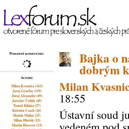
Bajka o n
Posledné komentáre:
dobrým k
Autori:
Milan Kvasni
Milan Kvasnica (163)
Juraj Gyarfas (119)
18:55
Juraj Alexander (49)
Jaroslav Čollák (45)
Tomáš Klinka (27)
Ústavní soud ju
Kristián Csach (26)
Martin Maliar (25)
Milan Hlušák (23)
vedeném pod sp
Martin Husovec (13)