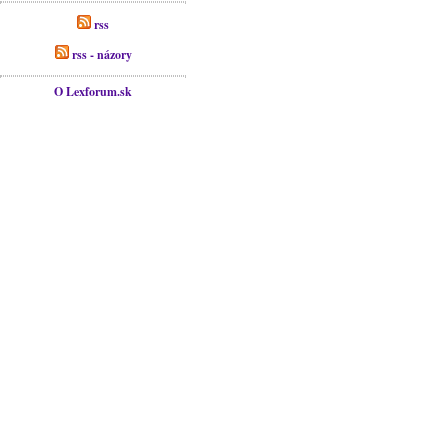
rss
rss - názory
O Lexforum.sk