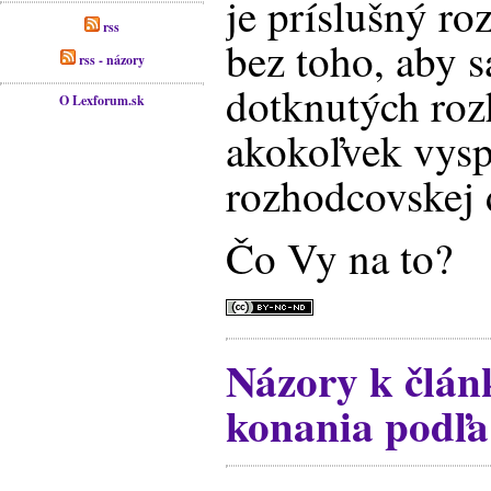
je príslušný ro
rss
bez toho, aby s
rss - názory
dotknutých roz
O Lexforum.sk
akokoľvek vysp
rozhodcovskej 
Čo Vy na to?
Názory k člán
konania podľa 