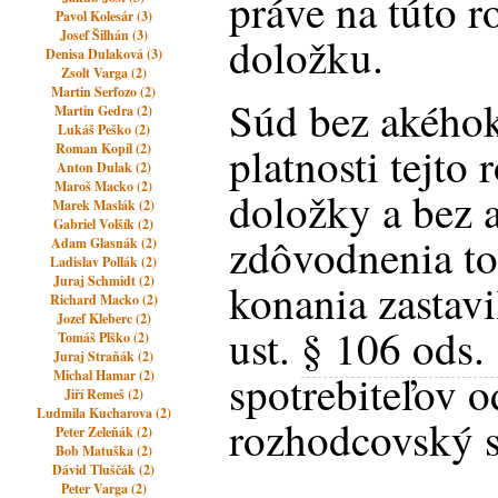
práve na túto 
Pavol Kolesár (3)
Josef Šilhán (3)
doložku.
Denisa Dulaková (3)
Zsolt Varga (2)
Martin Serfozo (2)
Súd bez akého
Martin Gedra (2)
Lukáš Peško (2)
platnosti tejto
Roman Kopil (2)
Anton Dulak (2)
Maroš Macko (2)
doložky a bez 
Marek Maslák (2)
Gabriel Volšík (2)
zdôvodnenia to
Adam Glasnák (2)
Ladislav Pollák (2)
Juraj Schmidt (2)
konania zastav
Richard Macko (2)
Jozef Kleberc (2)
ust.
§ 106 ods. 
Tomáš Plško (2)
Juraj Straňák (2)
spotrebiteľov o
Michal Hamar (2)
Jiří Remeš (2)
Ludmila Kucharova (2)
rozhodcovský 
Peter Zeleňák (2)
Bob Matuška (2)
Dávid Tluščák (2)
Peter Varga (2)