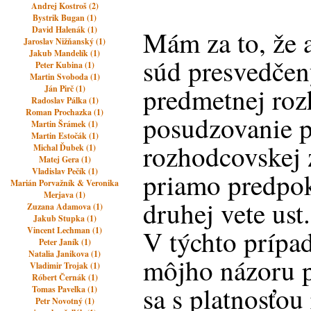
Andrej Kostroš (2)
Bystrik Bugan (1)
David Halenák (1)
Mám za to, že 
Jaroslav Nižňanský (1)
Jakub Mandelík (1)
súd presvedčený
Peter Kubina (1)
Martin Svoboda (1)
predmetnej roz
Ján Pirč (1)
Radoslav Pálka (1)
Roman Prochazka (1)
posudzovanie p
Martin Šrámek (1)
Martin Estočák (1)
rozhodcovskej
Michal Ďubek (1)
Matej Gera (1)
Vladislav Pečík (1)
priamo predpok
Marián Porvažník & Veronika
Merjava (1)
druhej vete ust
Zuzana Adamova (1)
Jakub Stupka (1)
V týchto prípa
Vincent Lechman (1)
Peter Janík (1)
Natalia Janikova (1)
môjho názoru p
Vladimir Trojak (1)
Róbert Černák (1)
sa s platnosťo
Tomas Pavelka (1)
Petr Novotný (1)