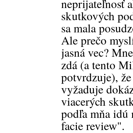
neprijateľnosť 
skutkových pod
sa mala posudz
Ale prečo myslí
jasná vec? Mne
zdá (a tento M
potvrdzuje), že 
vyžaduje dokáz
viacerých skut
podľa mňa idú 
facie review".