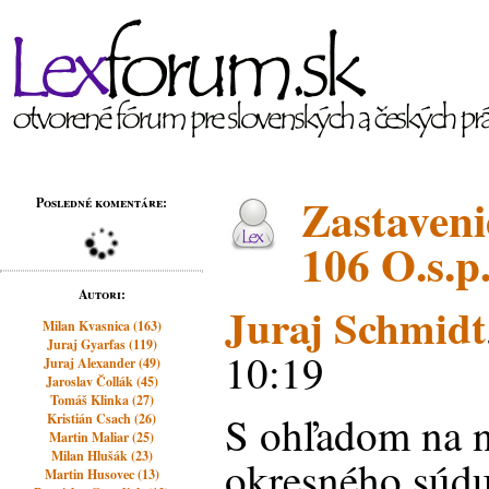
Zastaveni
Posledné komentáre:
106 O.s.p
Autori:
Juraj Schmidt
Milan Kvasnica (163)
Juraj Gyarfas (119)
10:19
Juraj Alexander (49)
Jaroslav Čollák (45)
Tomáš Klinka (27)
S ohľadom na n
Kristián Csach (26)
Martin Maliar (25)
Milan Hlušák (23)
okresného súdu
Martin Husovec (13)