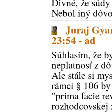
Divné, že súdy 
Nebol iný dôv
Juraj Gyar
23:54 - ad
Súhlasím, že by
neplatnosť z dô
Ale stále si my
rámci § 106 by
"prima facie re
rozhodcovskej