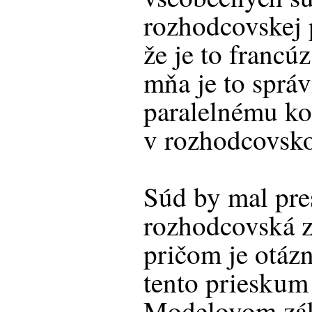
rozhodcovskej
že je to francú
mňa je to správ
paralelnému ko
v rozhodcovsk
Súd by mal pre
rozhodcovská z
pričom je otáz
tento prieskum
Modelovom z