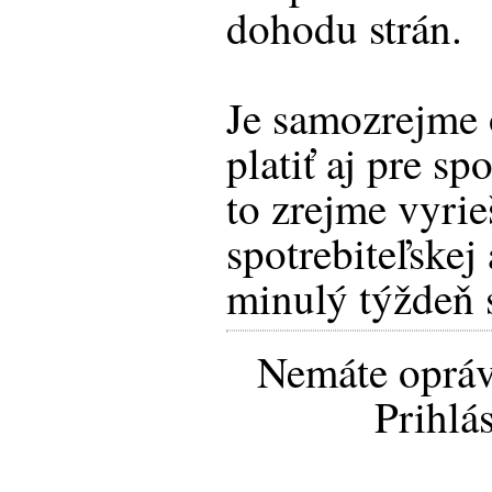
dohodu strán.
Je samozrejme 
platiť aj pre sp
to zrejme vyri
spotrebiteľskej 
minulý týždeň s
Nemáte opráv
Prihlá