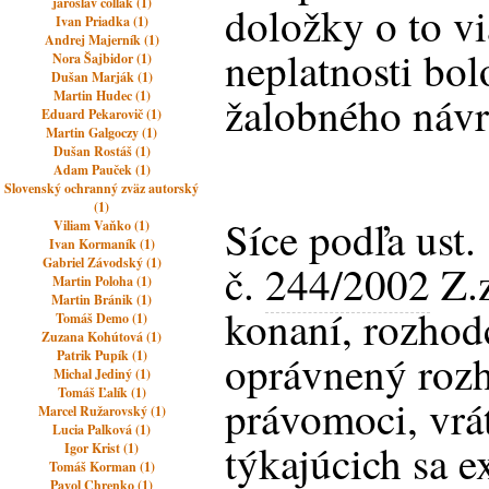
jaroslav čollák (1)
doložky o to vi
Ivan Priadka (1)
Andrej Majerník (1)
neplatnosti bo
Nora Šajbidor (1)
Dušan Marják (1)
Martin Hudec (1)
žalobného návr
Eduard Pekarovič (1)
Martin Galgoczy (1)
Dušan Rostáš (1)
Adam Pauček (1)
Slovenský ochranný zväz autorský
(1)
Síce podľa ust.
Viliam Vaňko (1)
Ivan Kormaník (1)
Gabriel Závodský (1)
č.
244/2002
Z.
Martin Poloha (1)
Martin Bránik (1)
konaní, rozhod
Tomáš Demo (1)
Zuzana Kohútová (1)
oprávnený rozh
Patrik Pupík (1)
Michal Jediný (1)
Tomáš Ľalík (1)
právomoci, vrá
Marcel Ružarovský (1)
Lucia Palková (1)
týkajúcich sa e
Igor Krist (1)
Tomáš Korman (1)
Pavol Chrenko (1)