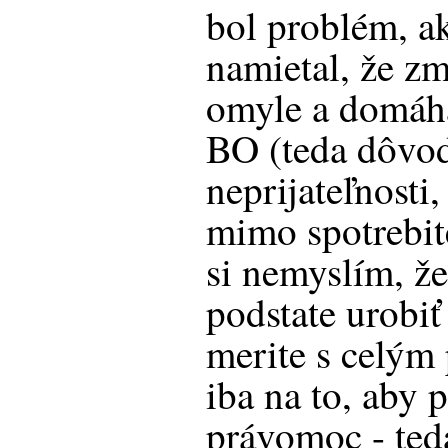
bol problém, a
namietal, že zm
omyle a domáha
BO (teda dôvod
neprijateľnosti
mimo spotrebit
si nemyslím, ž
podstate urobiť
merite s celým
iba na to, aby 
právomoc - teda