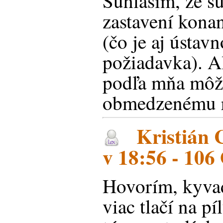
Súhlasím, že s
zastavení kona
(čo je aj ústav
požiadavka). A
podľa mňa môž
obmedzenému r
Kristián 
v 18:56 - 106
Hovorím, kyvad
viac tlačí na 