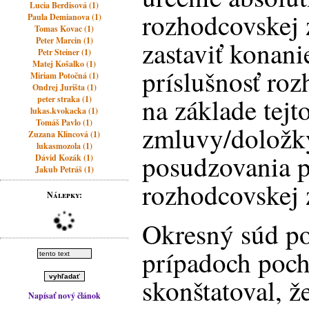
Lucia Berdisová (1)
rozhodcovskej
Paula Demianova (1)
Tomas Kovac (1)
Peter Marcin (1)
zastaviť konani
Petr Steiner (1)
Matej Košalko (1)
príslušnosť ro
Miriam Potočná (1)
Ondrej Jurišta (1)
na základe tejt
peter straka (1)
lukas.kvokacka (1)
Tomáš Pavlo (1)
zmluvy/doložky
Zuzana Klincová (1)
lukasmozola (1)
posudzovania p
Dávid Kozák (1)
Jakub Petráš (1)
rozhodcovskej
Nálepky:
Okresný súd po
prípadoch poch
skonštatoval, ž
Napísať nový článok