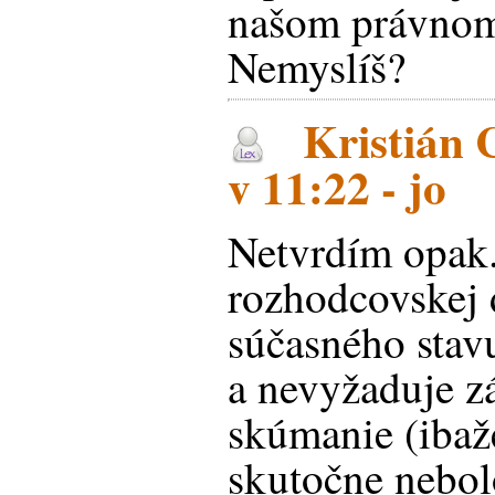
našom právnom 
Nemyslíš?
Kristián 
v 11:22 - jo
Netvrdím opak.
rozhodcovskej 
súčasného stav
a nevyžaduje z
skúmanie (ibaže
skutočne nebol