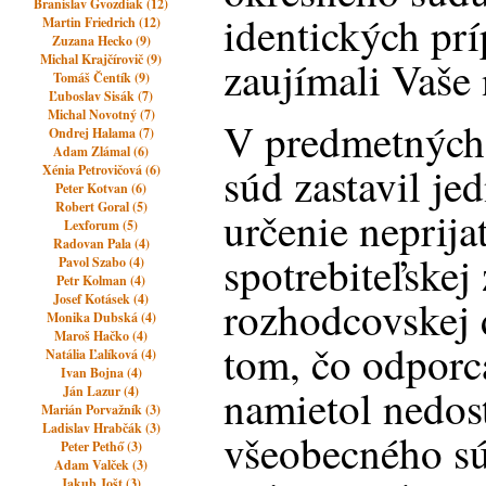
Branislav Gvozdiak (12)
identických pr
Martin Friedrich (12)
Zuzana Hecko (9)
Michal Krajčírovič (9)
zaujímali Vaše 
Tomáš Čentík (9)
Ľuboslav Sisák (7)
Michal Novotný (7)
V predmetných
Ondrej Halama (7)
Adam Zlámal (6)
súd zastavil je
Xénia Petrovičová (6)
Peter Kotvan (6)
Robert Goral (5)
určenie neprij
Lexforum (5)
Radovan Pala (4)
spotrebiteľskej
Pavol Szabo (4)
Petr Kolman (4)
Josef Kotásek (4)
rozhodcovskej 
Monika Dubská (4)
Maroš Hačko (4)
tom, čo odporc
Natália Ľalíková (4)
Ivan Bojna (4)
namietol nedos
Ján Lazur (4)
Marián Porvažník (3)
Ladislav Hrabčák (3)
všeobecného s
Peter Pethő (3)
Adam Valček (3)
Jakub Jošt (3)