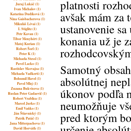
platnosti rozh
Juraj Lukáč (1)
Ivan Michalov (1)
avšak mám za to
Katarína Dudíková (1)
Nina Gaisbacherova (1)
Mikuláš Lévai (1)
ustanovenie sa 
I. Stiglitz (1)
Petr Kavan (1)
konania už je z
Tibor Menyhért (1)
Matej Kurian (1)
rozhodcovský
Robert Šorl (1)
Peter K (1)
Michaela Stessl (1)
Pavel Lacko (1)
Samotný obsah 
Rastislav Skovajsa (1)
Michaela Vadkerti (1)
absolútnej nepl
Bohumil Havel (1)
Pavol Mlej (1)
Zuzana Bukvisova (1)
úkonov podľa 
Ruslan Peter Gadaevič (1)
Robert Vrablica (1)
neumožňuje vš
Marcel Jurko (1)
Emil Vaňko (1)
pred ktorým bo
Ján Štiavnický (1)
Patrik Patáč (1)
Jana Mitterpachova (1)
určenie absolút
David Horváth (1)