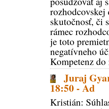
posudzovať aj 
rozhodcovskej 
skutočnosť, či 
rámec rozhodco
je toto premiet
negatívneho ú
Kompetenz do 
Juraj Gyar
18:50 - Ad
Kristián: Súhla