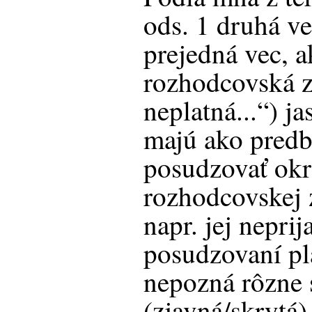
ods. 1 druhá v
prejedná vec, ak 
rozhodcovská z
neplatná...“) j
majú ako pred
posudzovať okr
rozhodcovskej 
napr. jej neprij
posudzovaní pl
nepozná rôzne 
(zjavná/skrytá)