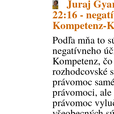
Juraj Gyar
22:16 - negat
Kompetenz-K
Podľa mňa to s
negatívneho ú
Kompetenz, čo
rozhodcovské s
právomoc samé 
právomoci, ale
právomoc vylu
všeobecných s