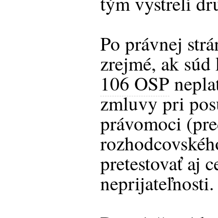
tým vystrelí d
Po právnej str
zrejmé, ak súd
106 OSP
nepla
zmluvy pri pos
právomoci (pre
rozhodcovského
pretestovať aj c
neprijateľnosti.