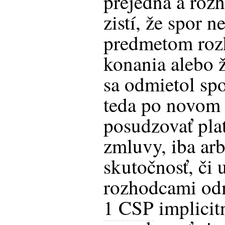
prejedná a rozh
zistí, že spor 
predmetom roz
konania alebo 
sa odmietol sp
teda po novom
posudzovať pla
zmluvy, iba arb
skutočnosť, či 
rozhodcami od
1 CSP
implicit