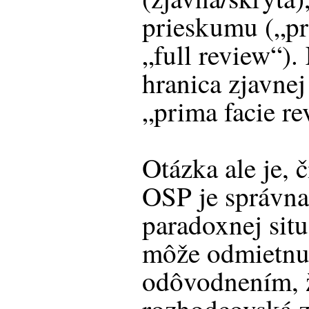
prieskumu („pr
„full review“)
hranica zjavnej
„prima facie r
Otázka ale je, 
OSP je správna.
paradoxnej situ
môže odmietnu
odôvodnením, ž