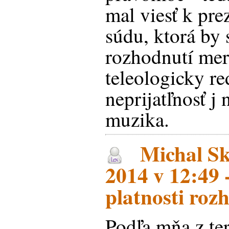
mal viesť k pr
súdu, ktorá by 
rozhodnutí meri
teleologicky re
neprijatľnosť j n
muzika.
Michal Ska
2014 v 12:49 
platnosti roz
Podľa mňa z te