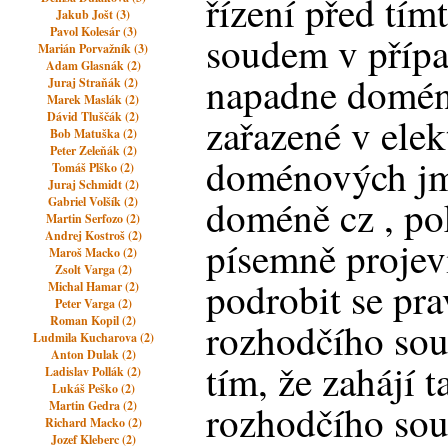
řízení před tí
Jakub Jošt (3)
Pavol Kolesár (3)
soudem v případ
Marián Porvažník (3)
Adam Glasnák (2)
napadne doméno
Juraj Straňák (2)
Marek Maslák (2)
Dávid Tluščák (2)
zařazené v elek
Bob Matuška (2)
Peter Zeleňák (2)
doménových jm
Tomáš Plško (2)
Juraj Schmidt (2)
doméně cz , po
Gabriel Volšík (2)
Martin Serfozo (2)
Andrej Kostroš (2)
písemně projeví
Maroš Macko (2)
Zsolt Varga (2)
podrobit se pr
Michal Hamar (2)
Peter Varga (2)
Roman Kopil (2)
rozhodčího sou
Ludmila Kucharova (2)
Anton Dulak (2)
tím, že zahájí 
Ladislav Pollák (2)
Lukáš Peško (2)
rozhodčího sou
Martin Gedra (2)
Richard Macko (2)
Jozef Kleberc (2)