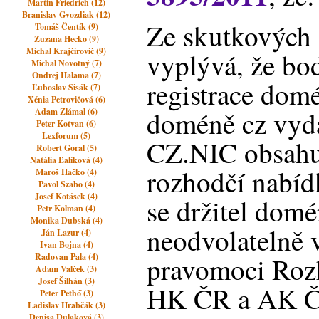
Martin Friedrich (12)
Branislav Gvozdiak (12)
Ze skutkových 
Tomáš Čentík (9)
Zuzana Hecko (9)
Michal Krajčírovič (9)
vyplývá, že bo
Michal Novotný (7)
Ondrej Halama (7)
registrace dom
Ľuboslav Sisák (7)
Xénia Petrovičová (6)
doméně cz vyd
Adam Zlámal (6)
Peter Kotvan (6)
Lexforum (5)
CZ.NIC obsahuj
Robert Goral (5)
Natália Ľalíková (4)
rozhodčí nabíd
Maroš Hačko (4)
Pavol Szabo (4)
Josef Kotásek (4)
se držitel dom
Petr Kolman (4)
Monika Dubská (4)
neodvolatelně 
Ján Lazur (4)
Ivan Bojna (4)
Radovan Pala (4)
pravomoci Roz
Adam Valček (3)
Josef Šilhán (3)
HK ČR a AK Č
Peter Pethő (3)
Ladislav Hrabčák (3)
Denisa Dulaková (3)