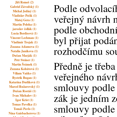
Jiří Remeš (2)
Podle odvolací
Gabriel Závodský (1)
Michal Jediný (1)
veřejný návrh 
Vladislav Pečík (1)
Matej Gera (1)
Martin Poloha (1)
podle obchodní
jaroslav čollák (1)
Lucia Berdisová (1)
byl přijat podá
Vincent Lechman (1)
Vladimir Trojak (1)
rozhodčímu so
Zuzana Adamova (1)
Natalia Janikova (1)
Dušan Marják (1)
Petr Steiner (1)
Předně je třeba 
Martin Šrámek (1)
Zuzana Kohútová (1)
veřejného návr
Viliam Vaňko (1)
Bystrik Bugan (1)
Katarína Dudíková (1)
smlouvy podl
Marcel Ružarovský (1)
Dušan Rostáš (1)
zák
je jedním 
Ivan Michalov (1)
Igor Krist (1)
smlouvy podle
Tomas Pavelka (1)
Tomáš Pavlo (1)
Nina Gaisbacherova (1)