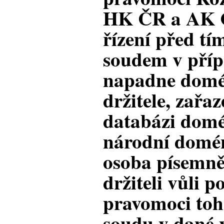
HK ČR a AK 
řízení před t
soudem v přípa
napadne domé
držitele, zařa
databázi dom
národní domén
osoba písemně
držiteli vůli p
pravomoci toh
soudu v dané v