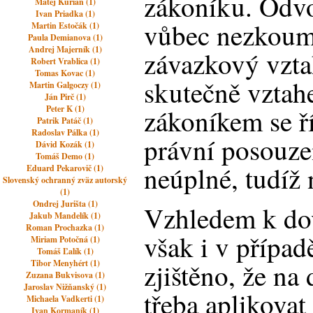
zákoníku. Odvo
Matej Kurian (1)
Ivan Priadka (1)
vůbec nezkouma
Martin Estočák (1)
Paula Demianova (1)
Andrej Majerník (1)
závazkový vzta
Robert Vrablica (1)
Tomas Kovac (1)
skutečně vzta
Martin Galgoczy (1)
Ján Pirč (1)
Peter K (1)
zákoníkem se ř
Patrik Patáč (1)
Radoslav Pálka (1)
právní posouze
Dávid Kozák (1)
Tomáš Demo (1)
neúplné, tudíž 
Eduard Pekarovič (1)
Slovenský ochranný zväz autorský
(1)
Ondrej Jurišta (1)
Vzhledem k do
Jakub Mandelík (1)
Roman Prochazka (1)
však i v případ
Miriam Potočná (1)
Tomáš Ľalík (1)
Tibor Menyhért (1)
zjištěno, že na
Zuzana Bukvisova (1)
Jaroslav Nižňanský (1)
třeba aplikova
Michaela Vadkerti (1)
Ivan Kormaník (1)