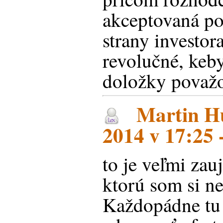
akceptovaná p
strany investor
revolučné, keby
doložky považo
Martin Hu
2014 v 17:25 
to je veľmi zau
ktorú som si n
Každopádne tu 