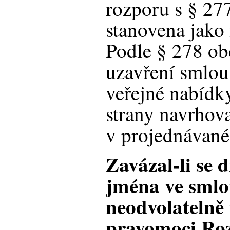
rozporu s
§ 277
stanovena jako
Podle
§ 278 ob
uzavření smlou
veřejné nabídky
strany navrhov
v projednávané
Zavázal-li se 
jména ve smlo
neodvolatelně 
pravomoci Roz