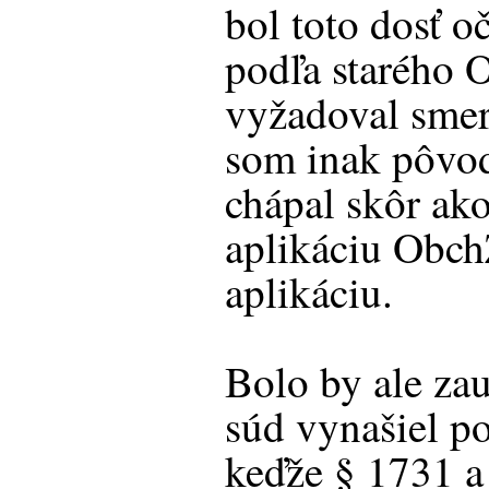
bol toto dosť 
podľa starého 
vyžadoval smer
som inak pôvo
chápal skôr ak
aplikáciu Obch
aplikáciu.
Bolo by ale za
súd vynašiel p
keďže § 1731 a 