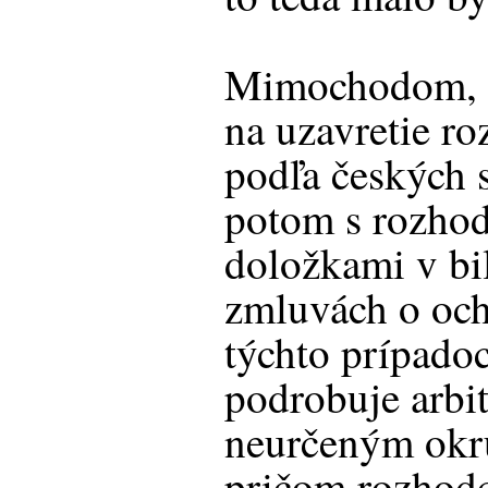
Mimochodom, a
na uzavretie r
podľa českých 
potom s rozho
doložkami v bi
zmluvách o och
týchto prípadoc
podrobuje arbit
neurčeným okr
pričom rozhod