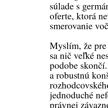
súlade s germá
oferte, ktorá n
smerovanie voč
Myslím, že p
sa nič veľké nes
podobe skončí.
a robustnú kon
rozhodcovskéh
jednoduché ne
právnej závazno