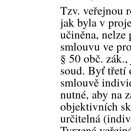
Tzv. veřejnou 
jak byla v proj
učiněna, nelze 
smlouvu ve pro
§ 50 obč. zák.,
soud. Byť třetí
smlouvě indivi
nutné, aby na 
objektivních sk
určitelná (indi
Tvrzená veřejn