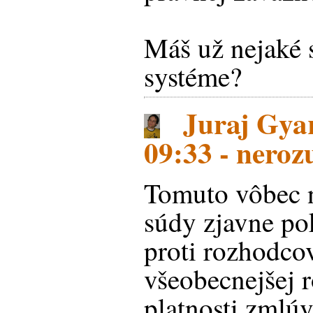
Máš už nejaké 
systéme?
Juraj Gyar
09:33 - nero
Tomuto vôbec 
súdy zjavne po
proti rozhodco
všeobecnejšej r
platnosti zmlú