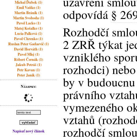
uzavření smlouv
Michal Ďubek (1)
Emil Vaňko (1)
odpovídá
§ 269
Martin Bránik (1)
Martin Svoboda (1)
Pavel Lacko (1)
Rozhodčí smlo
Matej Košalko (1)
Lucia Palková (1)
Pavol Chrenko (1)
2 ZRŘ týkat jed
Ruslan Peter Gadaevič (1)
David Horváth (1)
vzniklého spor
Pavol Mlej (1)
Róbert Černák (1)
rozhodci) nebo
Jakub Petráš (1)
Petr Kavan (1)
Peter Janík (1)
by v budoucnu 
Nálepky:
právního vztah
vymezeného ok
vztahů (rozhod
rozhodčí smlou
Napísať nový článok