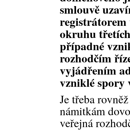
smlouvě uzaví
registrátorem
okruhu třetích
případné vznik
rozhodčím říze
vyjádřením adr
vzniklé spory 
Je třeba rovněž
námitkám dovola
veřejná rozhod