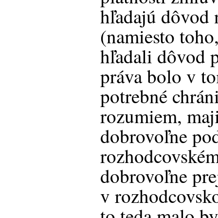
hľadajú dôvod 
(namiesto toho
hľadali dôvod p
práva bolo v t
potrebné chrán
rozumiem, maji
dobrovoľne pod
rozhodcovském
dobrovoľne prej
v rozhodcovsko
to teda malo by