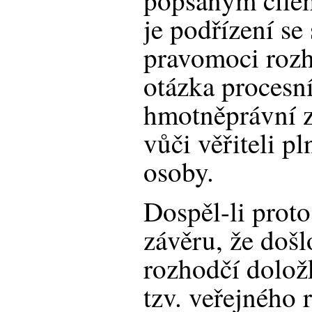
popsaným cíle
je podřízení se
pravomoci rozh
otázka procesní
hmotněprávní z
vůči věřiteli pl
osoby.
Dospěl-li prot
závěru, že došl
rozhodčí doložk
tzv. veřejného