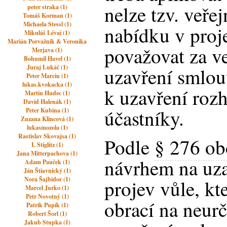
nelze tzv. veře
peter straka (1)
Tomáš Korman (1)
Michaela Stessl (1)
nabídku v proj
Mikuláš Lévai (1)
Marián Porvažník & Veronika
považovat za v
Merjava (1)
Bohumil Havel (1)
Juraj Lukáč (1)
uzavření smlou
Peter Marcin (1)
lukas.kvokacka (1)
k uzavření roz
Martin Hudec (1)
David Halenák (1)
účastníky.
Peter Kubina (1)
Zuzana Klincová (1)
lukasmozola (1)
Rastislav Skovajsa (1)
Podle
§ 276 ob
I. Stiglitz (1)
Jana Mitterpachova (1)
návrhem na uz
Adam Pauček (1)
Ján Štiavnický (1)
Nora Šajbidor (1)
projev vůle, kt
Marcel Jurko (1)
Petr Novotný (1)
obrací na neur
Patrik Pupík (1)
Robert Šorl (1)
Jakub Stupka (1)