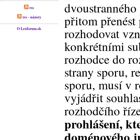
dvoustranného 
rss
přitom přenést
rss - názory
rozhodovat vzn
O Lexforum.sk
konkrétními su
rozhodce do ro
strany sporu, r
sporu, musí v 
vyjádřit souhl
rozhodčího říz
prohlášení, kte
doménového jm