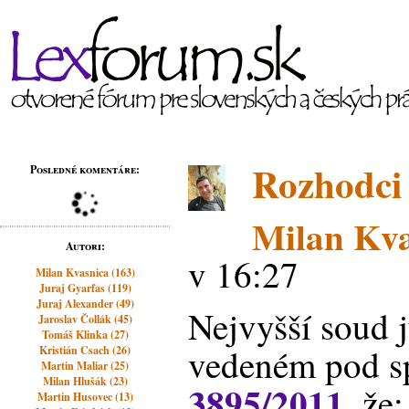
Rozhodci
Posledné komentáre:
Milan Kva
Autori:
v 16:27
Milan Kvasnica (163)
Juraj Gyarfas (119)
Juraj Alexander (49)
Nejvyšší soud j
Jaroslav Čollák (45)
Tomáš Klinka (27)
vedeném pod sp
Kristián Csach (26)
Martin Maliar (25)
Milan Hlušák (23)
3895/2011
, že:
Martin Husovec (13)