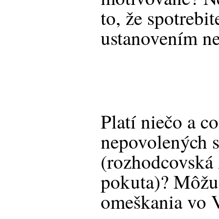
to, že spotrebi
ustanovením ne
Platí niečo a c
nepovolených 
(rozhodcovská
pokuta)? Môžu 
omeškania vo