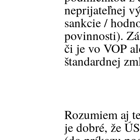
neprijateľnej 
sankcie / hodn
povinnosti). Zá
či je vo VOP a
štandardnej zm
Rozumiem aj te
je dobré, že ÚS