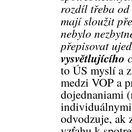
rozdíl třeba o
mají sloužit př
nebylo nezbytn
přepisovat uje
vysvětlujícího
c
to ÚS myslí a z
medzi VOP a p
dojednaniami (n
individuálnymi
odvodzuje, ak z
vzťahu k spotre