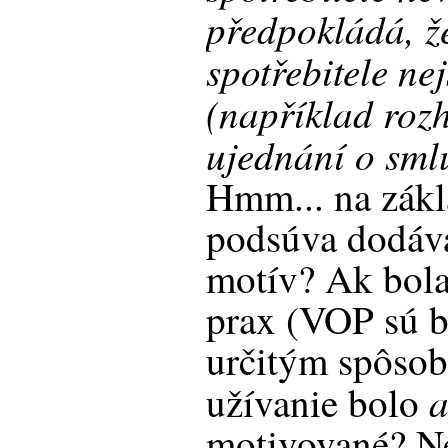
předpokládá, ž
spotřebitele ne
(například roz
ujednání o sml
Hmm... na zákl
podsúva dodáva
motív? Ak bola
prax (VOP sú b
určitým spôsob
a
užívanie bolo
motivované? Ne