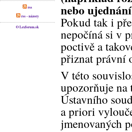
nebo ujednání
rss
rss - názory
Pokud tak i pře
O Lexforum.sk
nepočíná si v 
poctivě a tako
přiznat právní 
V této souvislo
upozorňuje na t
Ústavního soud
a priori vylouč
jmenovaných po