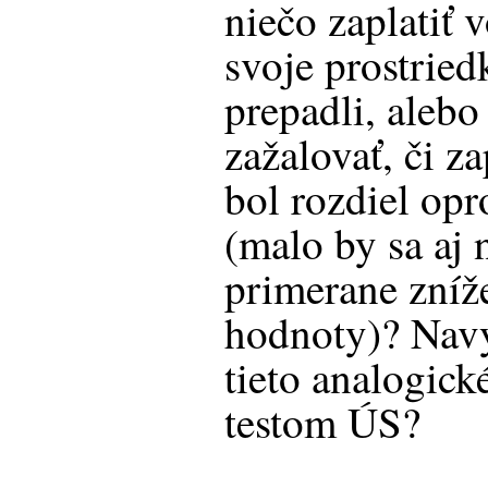
niečo zaplatiť 
svoje prostried
prepadli, alebo
zažalovať, či z
bol rozdiel opr
(malo by sa aj
primerane zníž
hodnoty)? Navy
tieto analogické
testom ÚS?