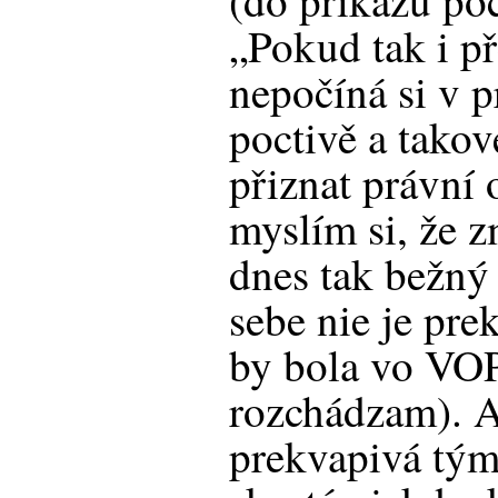
(do príkazu po
„Pokud tak i př
nepočíná si v 
poctivě a tako
přiznat právní 
myslím si, že 
dnes tak bežný 
sebe nie je pre
by bola vo VOP
rozchádzam). A
prekvapivá tým