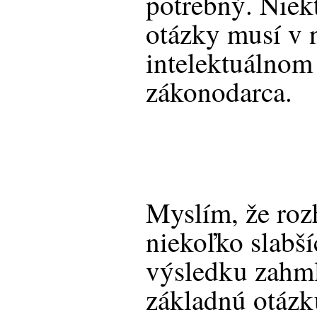
potrebný. Niek
otázky musí v 
intelektuálnom 
zákonodarca.
Myslím, že roz
niekoľko slabší
výsledku zahm
základnú otázk