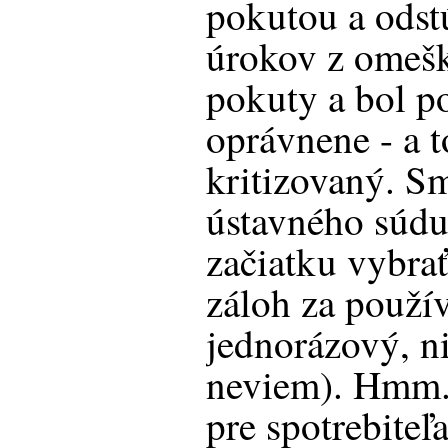
pokutou a ods
úrokov z omešk
pokuty a bol p
oprávnene - a t
kritizovaný. S
ústavného súdu 
začiatku vybrať
záloh za použív
jednorázový, n
neviem). Hmm...
pre spotrebiteľ