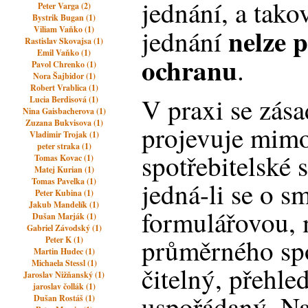
jednání, a tak
Peter Varga (2)
Bystrik Bugan (1)
nelze 
Viliam Vaňko (1)
jednání
Rastislav Skovajsa (1)
Emil Vaňko (1)
ochranu
.
Pavol Chrenko (1)
Nora Šajbidor (1)
Robert Vrablica (1)
V praxi se zása
Lucia Berdisová (1)
Nina Gaisbacherova (1)
Zuzana Bukvisova (1)
projevuje mimo 
Vladimir Trojak (1)
peter straka (1)
spotřebitelské 
Tomas Kovac (1)
Matej Kurian (1)
Tomas Pavelka (1)
jedná-li se o s
Peter Kubina (1)
Jakub Mandelík (1)
formulářovou, 
Dušan Marják (1)
Gabriel Závodský (1)
průměrného spo
Peter K (1)
Martin Hudec (1)
Michaela Stessl (1)
čitelný, přehle
Jaroslav Nižňanský (1)
jaroslav čollák (1)
uspořádaný. Na
Dušan Rostáš (1)