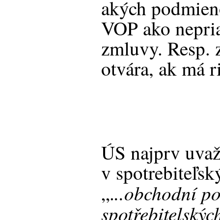
akých podmieno
VOP ako nepria
zmluvy. Resp. 
otvára, ak má r
ÚS najprv uva
v spotrebiteľs
..obchodní p
„.
spotřebitelský