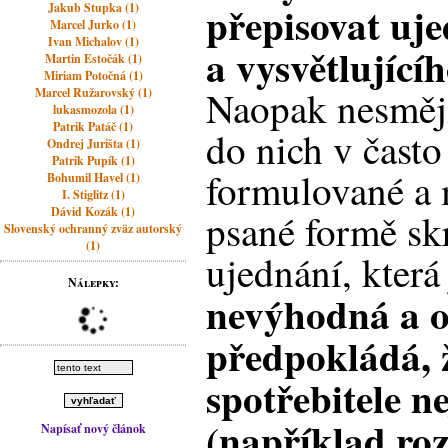
přepisovat uj
Jakub Stupka (1)
Marcel Jurko (1)
Ivan Michalov (1)
a vysvětlující
Martin Estočák (1)
Miriam Potočná (1)
Naopak nesmějí
Marcel Ružarovský (1)
lukasmozola (1)
Patrik Patáč (1)
do nich v často
Ondrej Jurišta (1)
Patrik Pupík (1)
formulované a
Bohumil Havel (1)
I. Stiglitz (1)
Dávid Kozák (1)
psané formě sk
Slovenský ochranný zväz autorský
(1)
ujednání, která
Nálepky:
nevýhodná a o
předpokládá, 
spotřebitele n
(například ro
Napísať nový článok