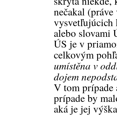
skrytá niekde, 
nečakal (práve 
vysvetľujúcich
alebo slovami 
ÚS je v priamo
celkovým pohľ
umístěna v oddí
dojem nepodsta
V tom prípade 
prípade by mal
aká je jej výška