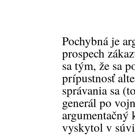
Pochybná je ar
prospech zákaz
sa tým, že sa 
prípustnosť alt
správania sa (t
generál po vojn
argumentačný k
vyskytol v súv