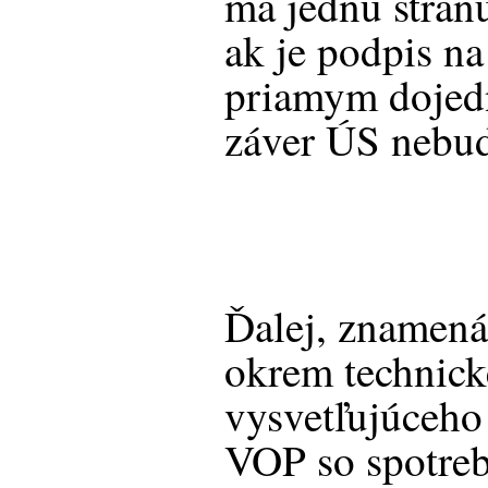
má jednu stran
ak je podpis na
priamym dojedn
záver ÚS nebud
Ďalej, znamená 
okrem technick
vysvetľujúceho
VOP so spotreb