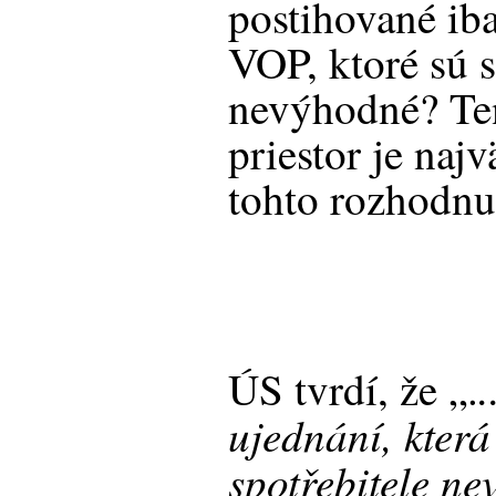
postihované ib
VOP, ktoré sú s
nevýhodné? Ten
priestor je naj
tohto rozhodnu
.
ÚS tvrdí, že „.
ujednání, která
spotřebitele n