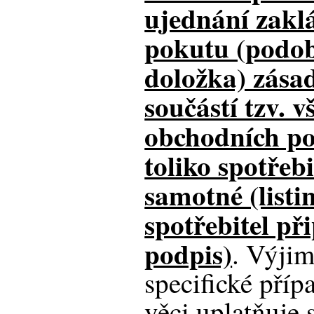
ujednání zakl
pokutu (podob
doložka) zása
součástí tzv. 
obchodních p
toliko spotřeb
samotné (listin
spotřebitel př
podpis)
. Výjim
specifické příp
věci uplatňuje 