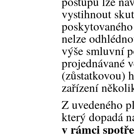
postupu lze na
vystihnout sku
poskytovaného
nelze odhlédnou
výše smluvní p
projednávané v
(zůstatkovou) 
zařízení někol
Z uvedeného pl
který dopadá na
v rámci spotř