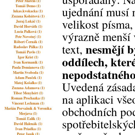
Peter Marcin (1)
Tomáš Demo (1)
ujednání musí 
lukas.kvokacka (1)
Zuzana Kohútová (1)
velikost písma,
Juraj Lukáč (1)
David Horváth (1)
výrazně menší v
Lucia Palková (1)
Petr Novotný (1)
Róbert Černák (1)
nesmějí b
text,
Radoslav Pálka (1)
Tomáš Pavlo (1)
oddílech, kter
Igor Krist (1)
Ivan Kormaník (1)
Paula Demianova (1)
nepodstatného
Martin Svoboda (1)
Adam Pauček (1)
Uvedená zásada
Matej Košalko (1)
Zuzana Adamova (1)
Tibor Menyhért (1)
na aplikaci vš
Roman Prochazka (1)
Vincent Lechman (1)
obchodních pod
Marián Porvažník & Veronika
Merjava (1)
Tomáš Ľalík (1)
spotřebitelský
David Halenák (1)
Ivan Priadka (1)
Peter Janík (1)