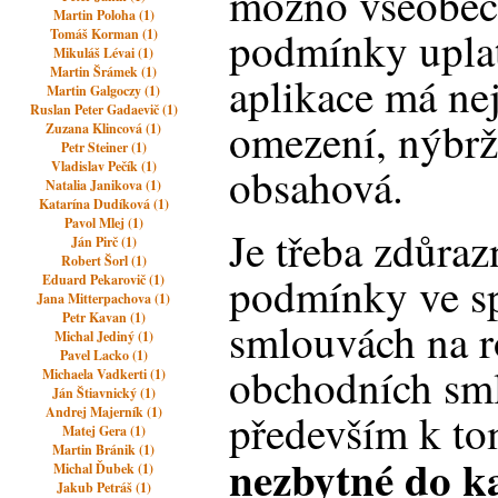
možno všeobec
Martin Poloha (1)
podmínky uplat
Tomáš Korman (1)
Mikuláš Lévai (1)
Martin Šrámek (1)
aplikace má ne
Martin Galgoczy (1)
Ruslan Peter Gadaevič (1)
omezení, nýbrž
Zuzana Klincová (1)
Petr Steiner (1)
Vladislav Pečík (1)
obsahová.
Natalia Janikova (1)
Katarína Dudíková (1)
Pavol Mlej (1)
Je třeba zdůraz
Ján Pirč (1)
Robert Šorl (1)
podmínky ve sp
Eduard Pekarovič (1)
Jana Mitterpachova (1)
Petr Kavan (1)
smlouvách na r
Michal Jediný (1)
Pavel Lacko (1)
obchodních sml
Michaela Vadkerti (1)
Ján Štiavnický (1)
Andrej Majerník (1)
především k to
Matej Gera (1)
Martin Bránik (1)
nezbytné do k
Michal Ďubek (1)
Jakub Petráš (1)