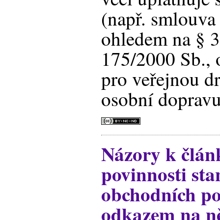
(např. smlouva
ohledem na § 3
175/2000 Sb., 
pro veřejnou dr
osobní dopravu
Názory k člán
povinnosti st
obchodních p
odkazem na n