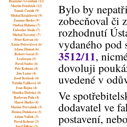
Branislav Gvozdiak (12)
Bylo by nepatř
Martin Friedrich (12)
Tomáš Čentík (9)
Michal Krajčírovič (9)
zobecňoval či 
Zuzana Hecko (9)
Ondrej Halama (7)
rozhodnutí Úst
Ľuboslav Sisák (7)
Michal Novotný (7)
vydaného pod s
Peter Kotvan (6)
Xénia Petrovičová (6)
Adam Zlámal (6)
3512/11
, nicm
Robert Goral (5)
Lexforum (5)
dovoluji pouká
Pavol Szabo (4)
Petr Kolman (4)
Ján Lazur (4)
uvedené v odů
Josef Kotásek (4)
Natália Ľalíková (4)
Ivan Bojna (4)
Ve spotřebitel
Monika Dubská (4)
Radovan Pala (4)
Maroš Hačko (4)
dodavatel ve f
Marián Porvažník (3)
Denisa Dulaková (3)
postavení, neb
Adam Valček (3)
Pavol Kolesár (3)
Josef Šilhán (3)