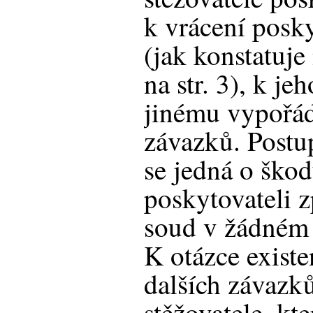
k vrácení pos
(jak konstatuj
na str. 3), k je
jinému vypořá
závazků. Postu
se jedná o škod
poskytovateli z
soud v žádném 
K otázce existe
dalších závazků
stěžovatele, kt