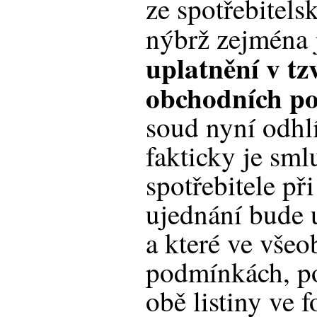
ze spotřebitel
nýbrž zejména
uplatnění v tz
obchodních p
soud nyní odhlí
fakticky je sm
spotřebitele při
ujednání bude
a které ve vše
podmínkách, po
obě listiny ve