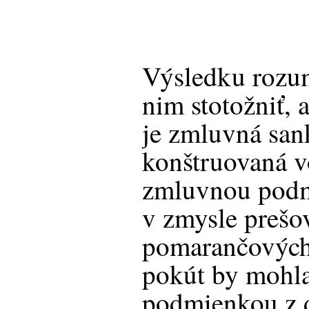
Výsledku rozum
nim stotožniť, 
je zmluvná sank
konštruovaná v
zmluvnou podm
v zmysle prešo
pomarančových
pokút by mohla
podmienkou z 