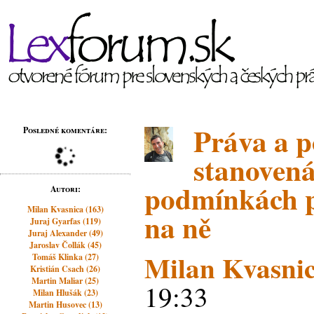
Práva a p
Posledné komentáre:
stanovená
podmínkách 
Autori:
Milan Kvasnica (163)
na ně
Juraj Gyarfas (119)
Juraj Alexander (49)
Jaroslav Čollák (45)
Milan Kvasni
Tomáš Klinka (27)
Kristián Csach (26)
Martin Maliar (25)
19:33
Milan Hlušák (23)
Martin Husovec (13)