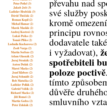
převahu nad spo
Peter Pethő (3)
Jakub Jošt (3)
své služby pos
Ladislav Hrabčák (3)
Dávid Tluščák (2)
kromě omezení 
Roman Kopil (2)
Michal Hamar (2)
Marek Maslák (2)
principu rovnos
Andrej Kostroš (2)
Lukáš Peško (2)
dodavatele tak
Tomáš Plško (2)
Ludmila Kucharova (2)
ž
i vyžadovat),
Zsolt Varga (2)
Martin Serfozo (2)
Adam Glasnák (2)
spotřebiteli b
Juraj Straňák (2)
Anton Dulak (2)
poloze poctivě
Maroš Macko (2)
Jozef Kleberc (2)
Juraj Schmidt (2)
tímto způsobem
Bob Matuška (2)
Ladislav Pollák (2)
důvěře druhého
Gabriel Volšík (2)
Richard Macko (2)
Jiří Remeš (2)
smluvního vzta
Martin Gedra (2)
Peter Zeleňák (2)