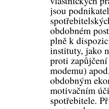
vlastnických p
jsou podnikate
spotřebitelskýc
obdobném post
plně k dispozic
instituty, jako 
proti zapůjčení
modemu) apod.,
obdobným eko
motivačním úč
spotřebitele. P