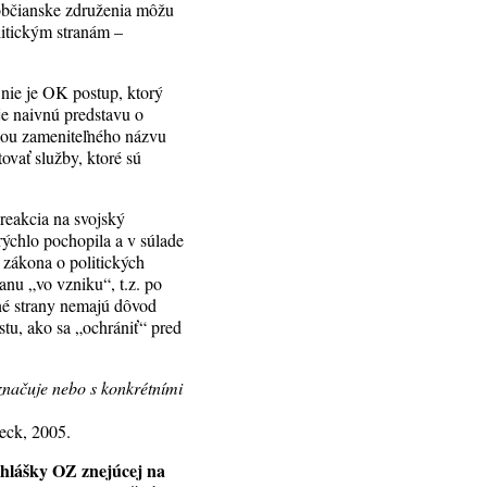
bčianske združenia môžu
litickým stranám –
 nie je OK postup, ktorý
je naivnú predstavu o
iou zameniteľného názvu
tovať služby, ktoré sú
reakcia na svojský
rýchlo pochopila a v súlade
 zákona o politických
ranu „vo vzniku“, t.z. po
ntné strany nemajú dôvod
tu, ako sa „ochrániť“ pred
značuje nebo s konkrétními
eck, 2005.
rihlášky OZ znejúcej na