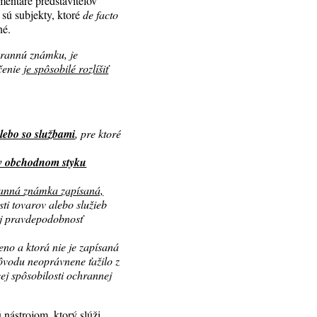
mentáre predstaviteľov
 sú subjekty, ktoré
de facto
né.
chrannú známku, je
ačenie
je spôsobilé rozlíšiť
alebo so službami
, pre ktoré
 v obchodnom styku
hranná známka zapísaná,
i tovarov alebo služieb
aj pravdepodobnosť
no a ktorá nie je zapísaná
ôvodu neoprávnene ťažilo z
ej spôsobilosti ochrannej
 nástrojom, ktorý slúži