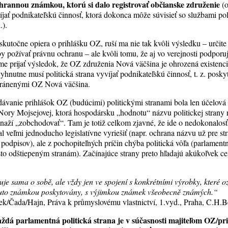
chrannou známkou, ktorú si dalo registrovať občianske združenie
(o
ať podnikateľskú činnosť, ktorá dokonca môže súvisieť so službami po
.).
kutočne opiera o prihlášku OZ, ruší ma nie tak kvôli výsledku – určite
y požívať právnu ochranu – ale kvôli tomu, že aj vo verejnosti podporu
 prijať výsledok, že OZ združenia Nová väčšina je ohrozená existenc
yhnutne musí politická strana vyvíjať podnikateľskú činnosť, t. z. posky
hránenými OZ Nová väčšina.
ávanie prihlášok OZ (budúcimi) politickými stranami bola len účelová 
Nory Mojsejovej, ktorá hospodársku „hodnotu“ názvu politickej strany 
snaží „zobchodovať“. Tam je totiž celkom zjavné, že ide o nedokonalosť
al veľmi jednoducho legislatívne vyriešiť (napr. ochrana názvu už pre st
ia podpisov), ale z pochopiteľných príčin chýba politická vôľa (parlame
to odštiepeným stranám). Začínajúce strany preto hľadajú akúkoľvek ces
e sama o sobě, ale vždy jen ve spojení s konkrétními výrobky, které o
touto známkou poskytovány, s výjimkou známek všeobecně známých.“
k/Čada/Hajn, Práva k průmyslovému vlastnictví, 1.vyd., Praha, C.H.B
aždá parlamentná politická strana je v súčasnosti majiteľom OZ/p