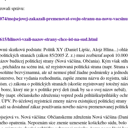
rovali správu:
074/mojsejovej-zakazali-premenovat-svoju-stranu-na-novu-vacsinu
15/hlinovi-vzali-nazov-strany-chce-ist-na-sud.html
nú skutkovú podstatu: Politik XY (Daniel Lipšic, Alojz Hlina...) ohlási
politických stranách (zákon
85/2005
Z. z.) musí zozbierať aspoň 10.000
názov budúcej politickej strany (Nová väčšina, Občania). Kým však stih
u, prichádza na scénu iná, už registrovaná politická strana (napr. Strana
 absolútne bezvýznamná, ale už nemusí plniť žiadne podmienky a jedn
sterstvo, bez vydania rozhodnutia, zapíše zmenu názvu do registra, takže 
ísm. c) zákona o politických stranách (skoršie registrovaný totožný názov
orec, ktorý nie je v politike prvý deň (inak by sa o svoj názov nebál),
soby (napr. občianskeho združenia) vopred podá prihlášku/prihlášky oc
 ÚPV. Po účelovej registrácii zmeny názvu existujúcej politickej stran
naží sa dosiahnuť zákaz používania nového názvu premenovanej politicke
sejová vs. Nová väčšina: Občianskemu združeniu Nová väčšina (Daniel
ného opatrenia. Nepoznám síce znenie uznesenie košického súdu, bolo 