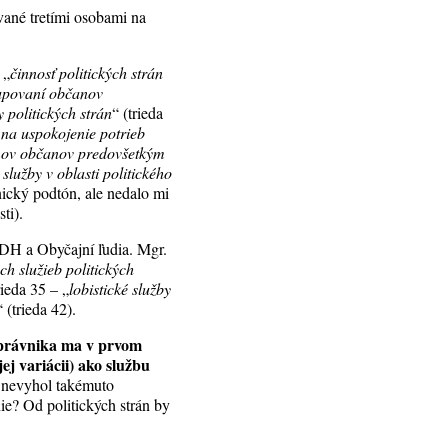
vané tretími osobami na
 „
činnosť politických strán
stupovaní občanov
 politických strán
“ (trieda
 na uspokojenie potrieb
ujmov občanov predovšetkým
 služby v oblasti politického
nický podtón, ale nedalo mi
ti).
 KDH a Obyčajní ľudia. Mgr.
ch služieb politických
rieda 35 – „
lobistické služby
“ (trieda 42).
právnika ma v prvom
ej variácii) ako službu
V nevyhol takémuto
ie? Od politických strán by