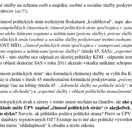
é služby na ochranu osôb a majetku; osobné a sociálne služby poskyto
tlivcov (
sic!!!)
.
činnosť politických strán rozličnými floskulami „kvalifikovať“, napr. ako
astupiteľských činnostiach; činnosť politických strán spočívajúca v za
i alebo štátnymi orgánmi a inštitúciami (právne služby); právne služby
olitických strán (osobné a sociálne služby poskytované tretími osobami
 MOST HÍD); „
činnosť politických strán spočívajúca v zastupovaní zá
ymi orgánmi a inštitúciami (právne služby)
“ (trieda 45, SAS); „
expertné
SAS – túto službu síce odpísali zo skoršej prihlášky KDH - odpustite iro
to oblasti skutočne SAS v roku 2011 ukázalo vskutku unikátne schopnos
nnosti politických strán“ ako formulácii chránenej služby sa vyhli iba
ia) si chráni v triede 45 mnohoznačnú formuláciu poskytovania „
právny
tuje viac na lobing (trieda 45 - „
lobistické služby na politické účely
“; t
kania a obchodu
“) a „
expertné služby v oblasti politického manažmentu
ako 
ologických úvah a závery v tomto smere nechám na čitateľov, ale
lade môže ÚPV zapísať „činnosť politických strán“ (v akejkoľvek j
m styku?
Navyše, ak prihlášku podáva politická strana? Prečo sa ÚP
databázy registrovaných OZ? Existuje na to iné ako politické vysvetlen
šiu mieru "ohľaduplnosti" k obsahu a účelu zákona
.