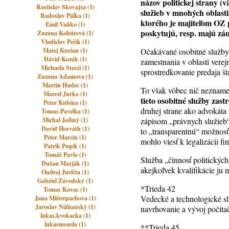
názov politickej strany 
Rastislav Skovajsa (1)
služieb v mnohých oblasti
Radoslav Pálka (1)
ktorého je majiteľom OZ p
Emil Vaňko (1)
poskytujú, resp. majú z
Zuzana Kohútová (1)
Vladislav Pečík (1)
Matej Kurian (1)
Očakávané osobitné služby
Dávid Kozák (1)
zamestnania v oblasti verej
Michaela Stessl (1)
sprostredkovanie predaja š
Zuzana Adamova (1)
Martin Hudec (1)
To však vôbec nič neznam
Marcel Jurko (1)
tieto osobitné služby zast
Peter Kubina (1)
druhej strane ako advokáta 
Tomas Pavelka (1)
Michal Jediný (1)
zápisom „právnych služieb“
David Horváth (1)
to „transparentnú“ možnos
Peter Marcin (1)
mohlo viesť k legalizácii f
Patrik Pupík (1)
Tomáš Pavlo (1)
Služba „činnosť politických
Dušan Marják (1)
akejkoľvek kvalifikácie ju
Ondrej Jurišta (1)
Gabriel Závodský (1)
*Trieda 42
Tomas Kovac (1)
Vedecké a technologické sl
Jana Mitterpachova (1)
Jaroslav Nižňanský (1)
navrhovanie a vývoj počíta
lukas.kvokacka (1)
lukasmozola (1)
**Trieda 45