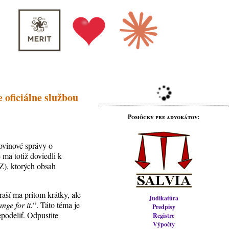
 oficiálne službou
Pomôcky pre advokátov:
ovinové správy o
 ma totiž doviedli k
Z), ktorých obsah
raší ma pritom krátky, ale
Judikatúra
nge for it.
“. Táto téma je
Predpisy
epodeliť. Odpustite
Registre
Výpočty