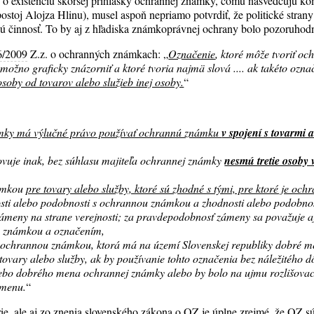
e o existenciu skoršej prihlášky ochrannej známky, čomu nasvedčujú ko
ostoj Alojza Hlinu), musel aspoň nepriamo potvrdiť, že politické strany
ú činnosť. To by aj z hľadiska známkoprávnej ochrany bolo pozoruhod
6/2009
Z.z. o ochranných známkach: „
Označenie
, ktoré môže tvoriť o
možno graficky znázorniť a ktoré tvoria najmä slová .... ak takéto ozn
osoby od tovarov alebo služieb inej osoby.
“
ámky má výlučné právo používať ochrannú známku
v spojení s tovarmi 
ovuje inak, bez súhlasu majiteľa ochrannej známky
nesmú tretie osoby
námkou
pre tovary alebo služby, ktoré sú zhodné s tými, pre ktoré je oc
sti alebo podobnosti s ochrannou známkou a zhodnosti alebo podobnost
zámeny na strane verejnosti; za pravdepodobnosť zámeny sa považuje 
u známkou a označením,
 ochrannou známkou, ktorá má na území Slovenskej republiky dobré me
ovary alebo služby, ak by používanie tohto označenia bez náležitého d
alebo dobrého mena ochrannej známky alebo by bolo na ujmu rozlišovac
 menu.
“
e, ale aj zo znenia slovenského zákona o OZ je úplne zrejmé, že OZ sú