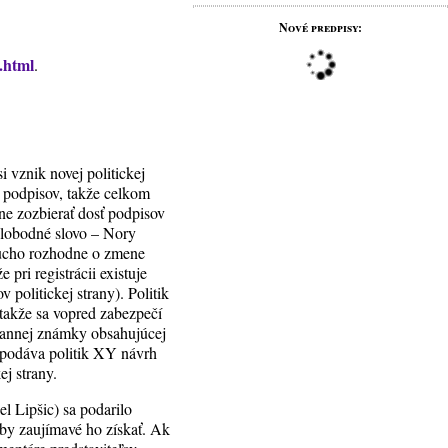
Nové predpisy:
.html
.
 vznik novej politickej
 podpisov, takže celkom
ne zozbierať dosť podpisov
 slobodné slovo – Nory
oducho rozhodne o zmene
pri registrácii existuje
 politickej strany). Politik
 takže sa vopred zabezpečí
hrannej známky obsahujúcej
y podáva politik XY návrh
j strany.
 Lipšic) sa podarilo
by zaujímavé ho získať. Ak