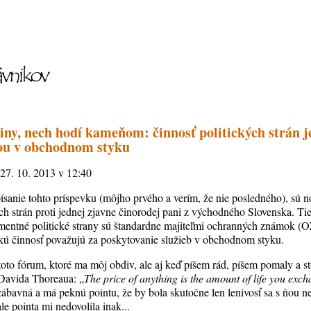
viny, nech hodí kameňom: činnosť politických strán je
ou v obchodnom styku
 27. 10. 2013 v 12:40
anie tohto príspevku (môjho prvého a verím, že nie posledného), sú n
h strán proti jednej zjavne činorodej pani z východného Slovenska. Tie
lamentné politické strany sú štandardne majiteľmi ochranných známok (O
ckú činnosť považujú za poskytovanie služieb v obchodnom styku.
 toto fórum, ktoré ma môj obdiv, ale aj keď píšem rád, píšem pomaly a st
 Davida Thoreaua: „
The price of anything is the amount of life you excha
 zábavná a má peknú pointu, že by bola skutočne len lenivosť sa s ňou n
le pointa mi nedovolila inak...