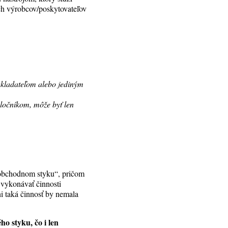
ých výrobcov/poskytovateľov
zakladateľom alebo jediným
oločníkom, môže byť len
v obchodnom styku“, pričom
 vykonávať činnosti
ni taká činnosť by nemala
o styku, čo i len