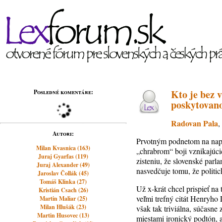
Kto je bez 
Posledné komentáre:
poskytovan
Radovan Pala
,
Autori:
Prvotným podnetom na napís
Milan Kvasnica (163)
„chrabrom“ boji vznikajúcic
Juraj Gyarfas (119)
zisteniu, že slovenské par
Juraj Alexander (49)
nasvedčuje tomu, že politi
Jaroslav Čollák (45)
Tomáš Klinka (27)
Už x-krát chcel prispieť na
Kristián Csach (26)
veľmi trefný citát Henryho
Martin Maliar (25)
Milan Hlušák (23)
však tak triviálna, súčasne
Martin Husovec (13)
miestami ironický podtón, a