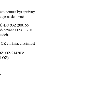
preto nemusí byť správny
zuje nasledovné:
SDKÚ-DS (OZ 200166:
binovaná OZ). OZ si
užieb.
ať OZ chrániacu „činnosť
OZ; OZ 214203:
á OZ).
: