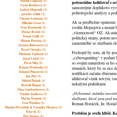
Martin Galgoczy (1)
potenciálne kolidovať s o
Lucia Berdisová (1)
samozrejme doplnkovo vyvíj
Andrej Majerník (1)
politologické analýzy a pod
jaroslav čollák (1)
Vincent Lechman (1)
Ak sa predbežné opatrenie s
Mikuláš Lévai (1)
zvolila Mojsejová a nemal b
Ivan Kormaník (1)
Dušan Rostáš (1)
„všemocnosti“ OZ. Ak máme
Tomáš Ľalík (1)
politickej strany, potom nev
Miriam Potočná (1)
zameniteľné so službami c
Zuzana Bukvisova (1)
Pavol Chrenko (1)
Pochopil by som, ak by pod
Michaela Vadkerti (1)
„cybersquatting“ v podaní 
Juraj Lukáč (1)
so svojim naturelom sa ho 
Pavol Mlej (1)
Roman Prochazka (1)
stranách, ktorý by sa síce d
Eduard Pekarovič (1)
notifikácii začatia zbieran
Ján Pirč (1)
uľahčovať vznik novým, čas
Michal Ďubek (1)
nekalými praktikami.
Bystrik Bugan (1)
Nina Gaisbacherova (1)
„
Ochranná známka neexistuj
Natalia Janikova (1)
službami, které jsou pod 
Martin Šrámek (1)
Ivan Priadka (1)
Roman Horáček, In: Horáče
Marián Porvažník & Veronika Merjava (1)
Peter K (1)
Problém je oveľa hlbší: K
Petr Steiner (1)