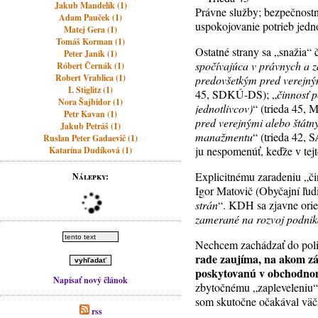
Jakub Mandelík (1)
Právne služby; bezpečnostn
Adam Pauček (1)
uspokojovanie potrieb jedno
Matej Gera (1)
Tomáš Korman (1)
Ostatné strany sa „snažia“ 
Peter Janík (1)
spočívajúca v právnych a z
Róbert Černák (1)
Robert Vrablica (1)
predovšetkým pred verejným
I. Stiglitz (1)
45, SDKÚ-DS); „
činnosť p
Nora Šajbidor (1)
jednotlivcov)
“ (trieda 45,
Petr Kavan (1)
pred verejnými alebo štátn
Jakub Petráš (1)
manažmentu
“ (trieda 42, 
Ruslan Peter Gadaevič (1)
ju nespomenúť, keďže v tej
Katarína Dudíková (1)
Explicitnému zaradeniu „či
Nálepky:
Igor Matovič (Obyčajní ľud
strán
“. KDH sa zjavne orien
zamerané na rozvoj podni
Nechcem zachádzať do polit
rade zaujíma, na akom zák
poskytovanú v obchodno
Napísať nový článok
zbytočnému „zapleveleniu“ 
som skutočne očakával väč
rss