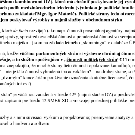
(väčšinou kombinovaná OZ), ktorá má chrániť poskytovanie jej výro
ach podľa medzinárodného triedenia (výnimkou je politické hnutie 
riamo zakladateľ Mgr. Igor Matovič). Politické strany teda otvore
áujem poskytovať výrobky a najmä služby v obchodnom styku.
, ktoré
de facto
rozvíjajú (ako napr. činnosti personálnej agentúry, naj
nej správy, sprostredkovateľská činnosť a poradenská činnosť vo verejno
tátneho majetku...) som na základe letmého „skimmingu“ v databáze ÚP
väčšina parlamentných strán si výslovne chráni aj činnos
ená, keďže
rešuje, a to službu spočívajúcu v „
činnosti politických strán
“!!!
To m
ma znepokojilo, že mnohé strany tieto činnosti opakovane kamuflujú, res
 – nie je táto činnosť vyhradená iba advokátom? – na druhej strane, so
ť „dvorným“ kanceláriám používanie označenia skutočne licencovať, č
inančných tokov?).
 strán“ je väčšinou zaradená v triede 42* (najmä staršie OZ) a predovš
 má zapísanú pre triedu 42 SMER-SD a vo svojej poslednej prihláške p
užby a s nimi súvisiaci výskum a projektovanie; priemyselné analýzy 
čového hardvéru a softvéru.