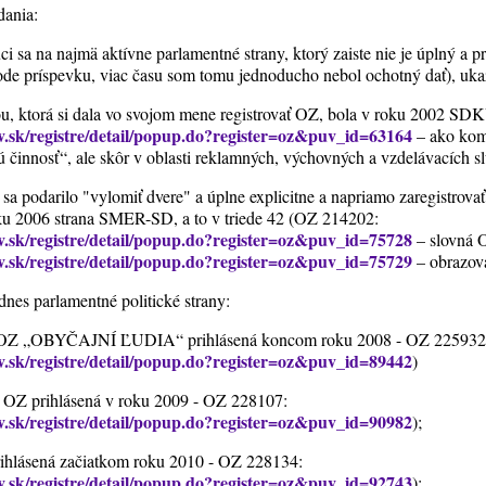
dania:
úci sa na najmä aktívne parlamentné strany, ktorý zaiste nie je úplný a 
ode príspevku, viac času som tomu jednoducho nebol ochotný dať), uka
u, ktorá si dala vo svojom mene registrovať OZ, bola v roku 2002 
gov.sk/registre/detail/popup.do?register=oz&puv_id=63164
– ako kom
kú činnosť“, ale skôr v oblasti reklamných, výchovných a vzdelávacích sl
ej sa podarilo "vylomiť dvere" a úplne explicitne a napriamo zaregistrov
roku 2006 strana SMER-SD, a to v triede 42 (OZ 214202:
gov.sk/registre/detail/popup.do?register=oz&puv_id=75728
– slovná 
gov.sk/registre/detail/popup.do?register=oz&puv_id=75729
– obrazov
dnes parlamentné politické strany:
ná OZ „OBYČAJNÍ ĽUDIA“ prihlásená koncom roku 2008 - OZ 225932
gov.sk/registre/detail/popup.do?register=oz&puv_id=89442
)
Z prihlásená v roku 2009 - OZ 228107:
gov.sk/registre/detail/popup.do?register=oz&puv_id=90982
);
lásená začiatkom roku 2010 - OZ 228134:
gov.sk/registre/detail/popup.do?register=oz&puv_id=92743
);