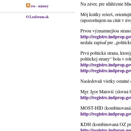
Na záver, pre uľahčenie hľa
rss - názory
Môj krátky rešerš, orientuj
O Lexforum.sk
(upozorňujem na citát v úv
Prvou významnejšou strano
http://registre.indprop.
nedala zapísať pre „politic
Prvá politická strana, ktor
politickej strany“ bola v 
http://registre.indprop.
http://registre.indprop.
Nasledovali všetky ostatné 
Mgr. Igor Matovič (slov
http://registre.indprop.
MOST-HÍD (kombinovaná O
http://registre.indprop.
KDH (kombinovaná OZ prih
http://registre.indprop.