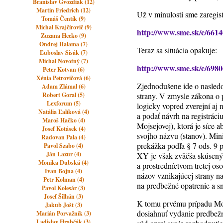
Branislav Gvozdiak (12)
Martin Friedrich (12)
Už v minulosti sme zaregist
Tomáš Čentík (9)
Michal Krajčírovič (9)
http://www.sme.sk/c/6614
Zuzana Hecko (9)
Ondrej Halama (7)
Teraz sa situácia opakuje:
Ľuboslav Sisák (7)
Michal Novotný (7)
http://www.sme.sk/c/69806
Peter Kotvan (6)
Xénia Petrovičová (6)
Zjednodušene ide o nasledov
Adam Zlámal (6)
Robert Goral (5)
strany. V zmysle zákona o 
Lexforum (5)
logicky vopred zverejní aj 
Natália Ľalíková (4)
a podať návrh na registráci
Maroš Hačko (4)
Mojsejovej), ktorá je síce
Josef Kotásek (4)
svojho názvu (stanov). Mini
Radovan Pala (4)
prekážka podľa § 7 ods. 9 p
Pavol Szabo (4)
Ján Lazur (4)
XY je však zväčša skúsený b
Monika Dubská (4)
a prostredníctvom tretej o
Ivan Bojna (4)
názov vznikajúcej strany na
Petr Kolman (4)
na predbežné opatrenie a s
Pavol Kolesár (3)
Josef Šilhán (3)
K tomu prvému prípadu Moj
Jakub Jošt (3)
dosiahnuť vydanie predbež
Marián Porvažník (3)
Ladislav Hrabčák (3)