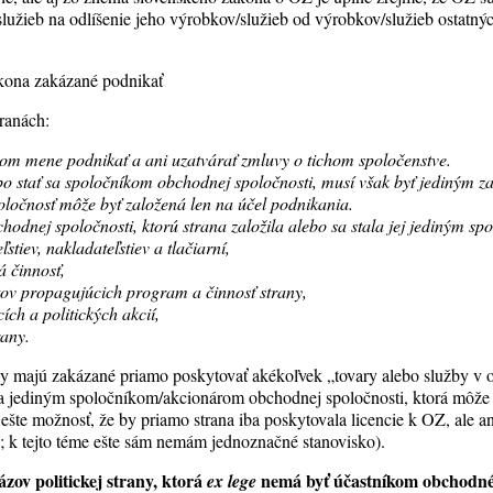
služieb na odlíšenie jeho výrobkov/služieb od výrobkov/služieb ostatn
ákona zakázané podnikať
tranách:
nom mene podnikať a ani uzatvárať zmluvy o tichom spoločenstve.
ebo stať sa spoločníkom obchodnej spoločnosti, musí však byť jediným 
ločnosť môže byť založená len na účel podnikania.
odnej spoločnosti, ktorú strana založila alebo sa stala jej jediným sp
tiev, nakladateľstiev a tlačiarní,
 činnosť,
tov propagujúcich program a činnosť strany,
ch a politických akcií,
rany.
rany majú zakázané priamo poskytovať akékoľvek „tovary alebo služby 
sa jediným spoločníkom/akcionárom obchodnej spoločnosti, ktorá môže
 ešte možnosť, že by priamo strana iba poskytovala licencie k OZ, ale a
; k tejto téme ešte sám nemám jednoznačné stanovisko).
ov politickej strany, ktorá
nemá byť účastníkom obchodnéh
ex lege