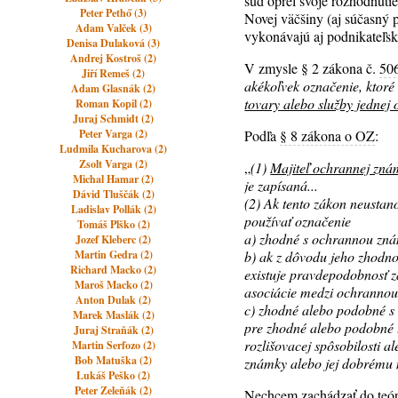
súd oprel svoje rozhodnuti
Peter Pethő (3)
Novej väčšiny (aj súčasný p
Adam Valček (3)
vykonávajú aj podnikateľsk
Denisa Dulaková (3)
Andrej Kostroš (2)
V zmysle § 2 zákona č.
50
Jiří Remeš (2)
akékoľvek označenie, ktoré 
Adam Glasnák (2)
tovary alebo služby jednej 
Roman Kopil (2)
Juraj Schmidt (2)
Peter Varga (2)
Podľa
§ 8 zákona o OZ
:
Ludmila Kucharova (2)
Zsolt Varga (2)
„
(1)
Majiteľ ochrannej zn
Michal Hamar (2)
je zapísaná...
Dávid Tluščák (2)
(2) Ak tento zákon neustan
Ladislav Pollák (2)
používať označenie
Tomáš Plško (2)
a) zhodné s ochrannou z
Jozef Kleberc (2)
Martin Gedra (2)
b) ak z dôvodu jeho zhodno
Richard Macko (2)
existuje pravdepodobnosť 
Maroš Macko (2)
asociácie medzi ochranno
Anton Dulak (2)
c) zhodné alebo podobné s
Marek Maslák (2)
pre zhodné alebo podobné t
Juraj Straňák (2)
rozlišovacej spôsobilosti 
Martin Serfozo (2)
Bob Matuška (2)
známky alebo jej dobrému
Lukáš Peško (2)
Peter Zeleňák (2)
Nechcem zachádzať do teóri