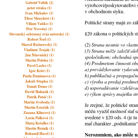
Gabriel Volšík (2)
výrobcovi/poskytovateľovi 
peter straka (1)
v obchodnom styku.
Ivan Michalov (1)
Tibor Menyhért (1)
Politické strany majú zo z
Viliam Vaňko (1)
Petr Novotný (1)
§20 zákona o politických s
Slovenský ochranný zväz autorský (1)
Robert Šorl (1)
(2)
Strana nesmie vo vlast
Marcel Ružarovský (1)
Vladimir Trojak (1)
(3) Strana môže založiť al
Ján Štiavnický (1)
spoločníkom; obchodná spo
Martin Poloha (1)
(4) Predmetom činnosti obch
Pavel Lacko (1)
a) prevádzkovanie vydavateľs
Igor Krist (1)
b) publikačná a propagačná
Paula Demianova (1)
c) výroba a predaj predme
Jakub Stupka (1)
Tomáš Demo (1)
d) usporadúvanie vzdelávací
David Halenák (1)
e) výkon správy majetku st
Patrik Patáč (1)
Martin Svoboda (1)
Je zrejmé, že politické st
Martin Estočák (1)
môžu využiť možnosť stať 
Zuzana Klincová (1)
uvedené v §20 ods. 4 (je tu
Lucia Palková (1)
mať charakter „podnikania“
Matej Košalko (1)
Martin Bránik (1)
Bohumil Havel (1)
Nerozumiem, ako môže náz