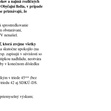
bkov a najmä rozličných
Obyčajní ľudia, v prípade
ne priznávajú, že
mä sprostredkovanie
m obstarávaní,
V nenašiel.
ť, ktorá zrejme všetky
a skutočne upokojilo (na
p. zapisujú v súvislosti so
 štipkou nadhľadu, neotvára
o by v konečnom dôsledku
etkým v triede 45** (bez
re triedu 42 aj SDKÚ-DS.
a priemyselný výskum;