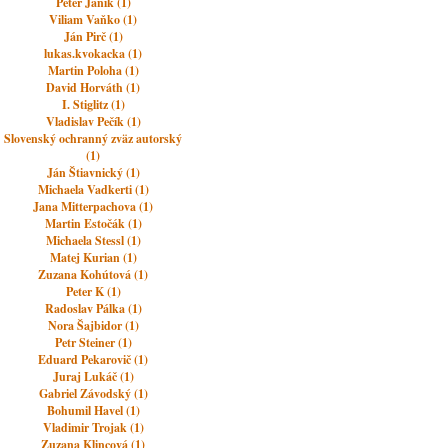
Peter Janík (1)
Viliam Vaňko (1)
Ján Pirč (1)
lukas.kvokacka (1)
Martin Poloha (1)
David Horváth (1)
I. Stiglitz (1)
Vladislav Pečík (1)
Slovenský ochranný zväz autorský
(1)
Ján Štiavnický (1)
Michaela Vadkerti (1)
Jana Mitterpachova (1)
Martin Estočák (1)
Michaela Stessl (1)
Matej Kurian (1)
Zuzana Kohútová (1)
Peter K (1)
Radoslav Pálka (1)
Nora Šajbidor (1)
Petr Steiner (1)
Eduard Pekarovič (1)
Juraj Lukáč (1)
Gabriel Závodský (1)
Bohumil Havel (1)
Vladimir Trojak (1)
Zuzana Klincová (1)