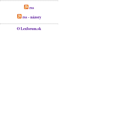
rss
rss - názory
O Lexforum.sk