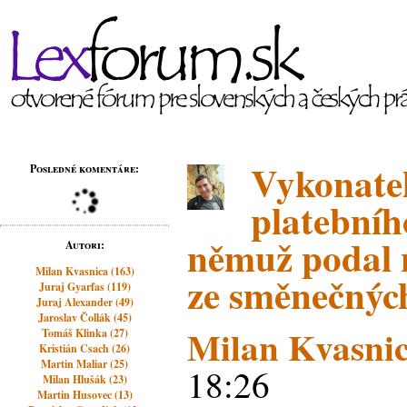
Vykonate
Posledné komentáre:
platebníh
němuž podal 
Autori:
Milan Kvasnica (163)
ze směnečnýc
Juraj Gyarfas (119)
Juraj Alexander (49)
Jaroslav Čollák (45)
Milan Kvasni
Tomáš Klinka (27)
Kristián Csach (26)
Martin Maliar (25)
18:26
Milan Hlušák (23)
Martin Husovec (13)