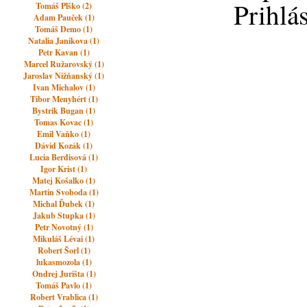
Prihlá
Tomáš Plško (2)
Adam Pauček (1)
Tomáš Demo (1)
Natalia Janikova (1)
Petr Kavan (1)
Marcel Ružarovský (1)
Jaroslav Nižňanský (1)
Ivan Michalov (1)
Tibor Menyhért (1)
Bystrik Bugan (1)
Tomas Kovac (1)
Emil Vaňko (1)
Dávid Kozák (1)
Lucia Berdisová (1)
Igor Krist (1)
Matej Košalko (1)
Martin Svoboda (1)
Michal Ďubek (1)
Jakub Stupka (1)
Petr Novotný (1)
Mikuláš Lévai (1)
Robert Šorl (1)
lukasmozola (1)
Ondrej Jurišta (1)
Tomáš Pavlo (1)
Robert Vrablica (1)