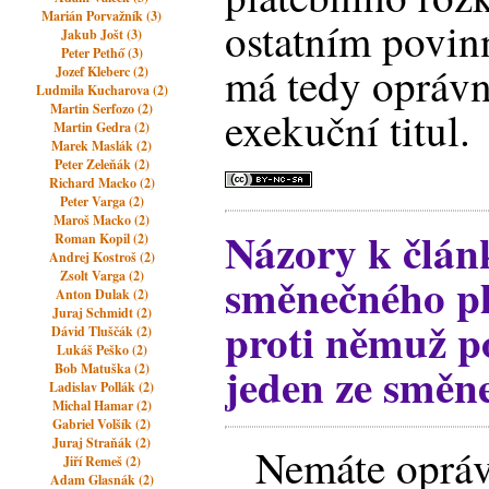
Marián Porvažník (3)
ostatním povin
Jakub Jošt (3)
Peter Pethő (3)
má tedy opráv
Jozef Kleberc (2)
Ludmila Kucharova (2)
Martin Serfozo (2)
exekuční titul.
Martin Gedra (2)
Marek Maslák (2)
Peter Zeleňák (2)
Richard Macko (2)
Peter Varga (2)
Maroš Macko (2)
Názory k člán
Roman Kopil (2)
Andrej Kostroš (2)
směnečného pl
Zsolt Varga (2)
Anton Dulak (2)
Juraj Schmidt (2)
proti němuž p
Dávid Tluščák (2)
Lukáš Peško (2)
jeden ze směn
Bob Matuška (2)
Ladislav Pollák (2)
Michal Hamar (2)
Gabriel Volšík (2)
Juraj Straňák (2)
Nemáte opráv
Jiří Remeš (2)
Adam Glasnák (2)