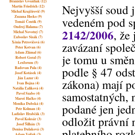
Branislav Gvozdiak (12)
Nejvyšší soud j
Martin Friedrich (12)
Michal Krajčírovič (9)
Zuzana Hecko (9)
vedeném pod sp
Tomáš Čentík (9)
Ondrej Halama (7)
2142/2006
, že
Michal Novotný (7)
Ľuboslav Sisák (7)
Xénia Petrovičová (6)
zavázaní společ
Peter Kotvan (6)
Adam Zlámal (6)
je tomu u směn
Robert Goral (5)
Lexforum (5)
podle § 47 ods
Radovan Pala (4)
Josef Kotásek (4)
Ján Lazur (4)
zákona) mají p
Ivan Bojna (4)
Natália Ľalíková (4)
samostatných,
Pavol Szabo (4)
Maroš Hačko (4)
Monika Dubská (4)
podané jen je
Petr Kolman (4)
Ladislav Hrabčák (3)
odložit právní
Pavol Kolesár (3)
Josef Šilhán (3)
platebního roz
Denisa Dulaková (3)
Adam Valček (3)