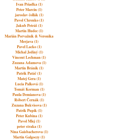
Ivan Priadka (1)
Peter Marcin (1)
jaroslav čollák (1)
Pavol Chrenko (1)
Jakub Petráš (1)
Martin Hudec (1)
Marián Porvažník & Veronika
Merjava (1)
Pavel Lacko (1)
Michal Jediný (1)
Vincent Lechman (1)
Zuzana Adamova (1)
Martin Bránik (1)
Patrik Patáč (1)
Matej Gera (1)
Lucia Palková (1)
Tomáš Korman (1)
Paula Demianova (1)
Róbert Černák (1)
Zuzana Bukvisova (1)
Patrik Pupík (1)
Peter Kubina (1)
Pavol Mlej (1)
peter straka (1)
Nina Gaisbacherova (1)
Martin Galgoczy (1)