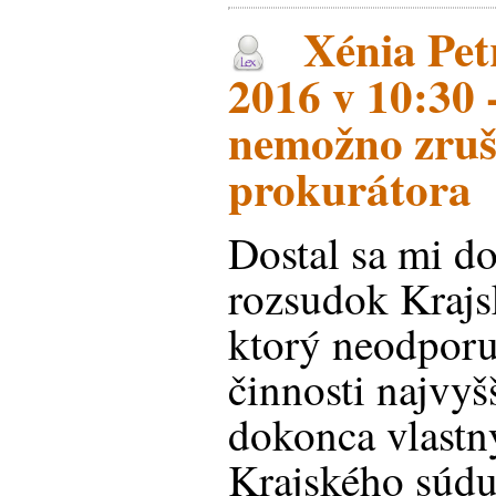
Xénia Petr
2016 v 10:30 
nemožno zruš
prokurátora
Dostal sa mi d
rozsudok Krajs
ktorý neodporu
činnosti najvyš
dokonca vlast
Krajského súdu 