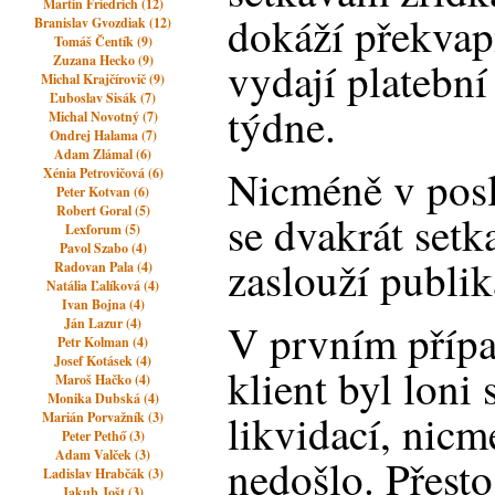
Martin Friedrich (12)
dokáží překvapi
Branislav Gvozdiak (12)
Tomáš Čentík (9)
Zuzana Hecko (9)
vydají platebn
Michal Krajčírovič (9)
Ľuboslav Sisák (7)
týdne.
Michal Novotný (7)
Ondrej Halama (7)
Adam Zlámal (6)
Nicméně v pos
Xénia Petrovičová (6)
Peter Kotvan (6)
Robert Goral (5)
se dvakrát setka
Lexforum (5)
Pavol Szabo (4)
zaslouží publik
Radovan Pala (4)
Natália Ľalíková (4)
Ivan Bojna (4)
Ján Lazur (4)
V prvním přípa
Petr Kolman (4)
Josef Kotásek (4)
klient byl loni
Maroš Hačko (4)
Monika Dubská (4)
likvidací, nic
Marián Porvažník (3)
Peter Pethő (3)
Adam Valček (3)
nedošlo. Přesto
Ladislav Hrabčák (3)
Jakub Jošt (3)