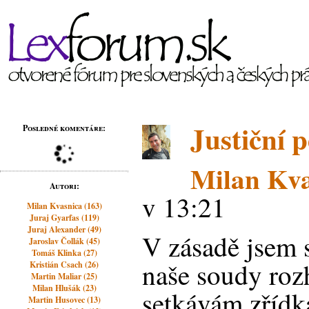
Justiční p
Posledné komentáre:
Milan Kva
Autori:
v 13:21
Milan Kvasnica (163)
Juraj Gyarfas (119)
Juraj Alexander (49)
V zásadě jsem s
Jaroslav Čollák (45)
Tomáš Klinka (27)
naše soudy rozh
Kristián Csach (26)
Martin Maliar (25)
Milan Hlušák (23)
setkávám zřídk
Martin Husovec (13)