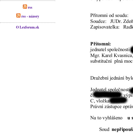
rss
rss - názory
O Lexforum.sk