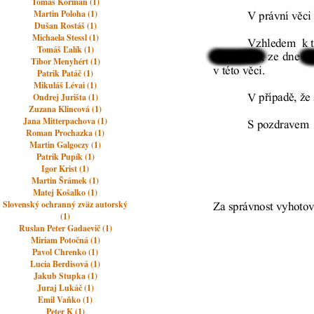
Tomáš Korman (1)
Martin Poloha (1)
Dušan Rostáš (1)
Michaela Stessl (1)
Tomáš Ľalík (1)
Tibor Menyhért (1)
Patrik Patáč (1)
Mikuláš Lévai (1)
Ondrej Jurišta (1)
Zuzana Klincová (1)
Jana Mitterpachova (1)
Roman Prochazka (1)
Martin Galgoczy (1)
Patrik Pupík (1)
Igor Krist (1)
Martin Šrámek (1)
Matej Košalko (1)
Slovenský ochranný zväz autorský
(1)
Ruslan Peter Gadaevič (1)
Miriam Potočná (1)
Pavol Chrenko (1)
Lucia Berdisová (1)
Jakub Stupka (1)
Juraj Lukáč (1)
Emil Vaňko (1)
Peter K (1)