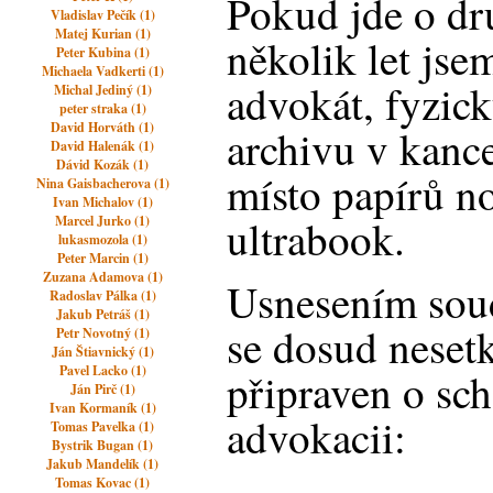
Pokud jde o dr
Vladislav Pečík (1)
Matej Kurian (1)
několik let jse
Peter Kubina (1)
Michaela Vadkerti (1)
advokát, fyzick
Michal Jediný (1)
peter straka (1)
David Horváth (1)
archivu v kance
David Halenák (1)
Dávid Kozák (1)
místo papírů n
Nina Gaisbacherova (1)
Ivan Michalov (1)
ultrabook.
Marcel Jurko (1)
lukasmozola (1)
Peter Marcin (1)
Zuzana Adamova (1)
Usnesením soud
Radoslav Pálka (1)
Jakub Petráš (1)
se dosud nesetk
Petr Novotný (1)
Ján Štiavnický (1)
Pavel Lacko (1)
připraven o sc
Ján Pirč (1)
Ivan Kormaník (1)
advokacii:
Tomas Pavelka (1)
Bystrik Bugan (1)
Jakub Mandelík (1)
Tomas Kovac (1)