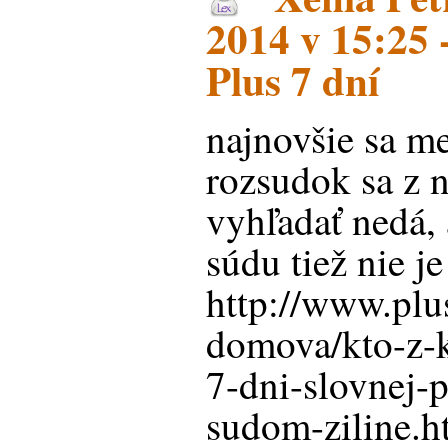
2014 v 15:25 -
Plus 7 dní
najnovšie sa me
rozsudok sa z 
vyhľadať nedá,
súdu tiež nie je
http://www.plu
domova/kto-z-k
7-dni-slovnej-p
sudom-ziline.h