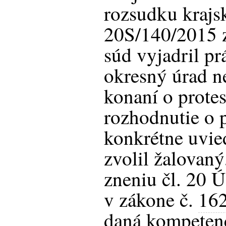
rozsudku krajs
20S/140/2015 
súd vyjadril pr
okresný úrad 
konaní o protes
rozhodnutie o 
konkrétne uvie
zvolil žalovan
zneniu čl. 20 
v zákone č.
16
daná kompetenc