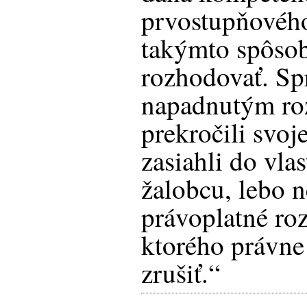
prvostupňovéh
takýmto spôso
rozhodovať. Sp
napadnutým ro
prekročili svoj
zasiahli do vla
žalobcu, lebo 
právoplatné ro
ktorého právne 
zrušiť.“