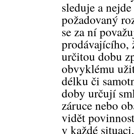
sleduje a nejde
požadovaný roz
se za ní považu
prodávajícího,
určitou dobu z
obvyklému užit
délku či samotn
doby určují sm
záruce nebo ob
vidět povinnos
v každé situac