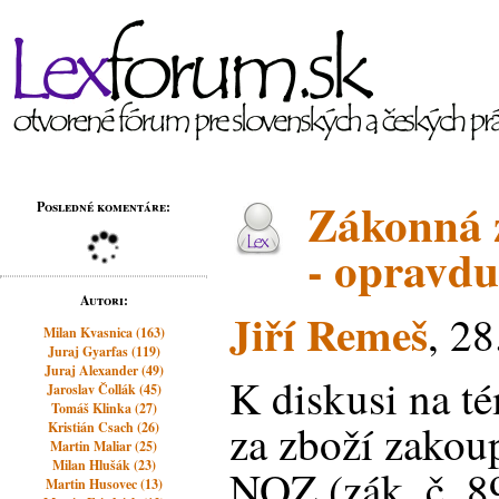
Zákonná 
Posledné komentáre:
- opravd
Autori:
Jiří Remeš
, 2
Milan Kvasnica (163)
Juraj Gyarfas (119)
Juraj Alexander (49)
K diskusi na t
Jaroslav Čollák (45)
Tomáš Klinka (27)
za zboží zakou
Kristián Csach (26)
Martin Maliar (25)
Milan Hlušák (23)
NOZ (zák. č. 8
Martin Husovec (13)