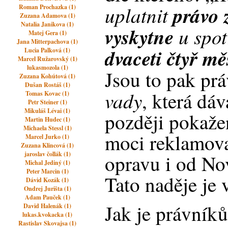
uplatnit
právo 
Roman Prochazka (1)
Zuzana Adamova (1)
Natalia Janikova (1)
vyskytne
u spot
Matej Gera (1)
Jana Mitterpachova (1)
dvaceti čtyř mě
Lucia Palková (1)
Marcel Ružarovský (1)
lukasmozola (1)
Jsou to pak pr
Zuzana Kohútová (1)
Dušan Rostáš (1)
vady
, která dáv
Tomas Kovac (1)
Petr Steiner (1)
Mikuláš Lévai (1)
později pokaž
Martin Hudec (1)
Michaela Stessl (1)
moci reklamova
Marcel Jurko (1)
Zuzana Klincová (1)
jaroslav čollák (1)
opravu i od No
Michal Jediný (1)
Peter Marcin (1)
Tato naděje je 
Dávid Kozák (1)
Ondrej Jurišta (1)
Adam Pauček (1)
Jak je právník
David Halenák (1)
lukas.kvokacka (1)
Rastislav Skovajsa (1)