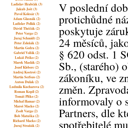
V poslední dob
Ladislav Hrabčák (3)
Jakub Jošt (3)
Pavol Kolesár (3)
protichůdné ná
Adam Glasnák (2)
Ladislav Pollák (2)
poskytuje záruk
Dávid Tluščák (2)
Peter Varga (2)
24 měsíců, jak
Juraj Schmidt (2)
Peter Zeleňák (2)
Martin Gedra (2)
§ 620 odst. 1 
Gabriel Volšík (2)
Lukáš Peško (2)
Sb., (starého)
Marek Maslák (2)
Jozef Kleberc (2)
Andrej Kostroš (2)
zákoníku, ve z
Martin Serfozo (2)
Anton Dulak (2)
změn. Zpravoda
Ludmila Kucharova (2)
Roman Kopil (2)
informovaly o
Tomáš Plško (2)
Michal Hamar (2)
Maroš Macko (2)
Partners, dle k
Zsolt Varga (2)
Bob Matuška (2)
spotřebitelé mus
Richard Macko (2)
Juraj Straňák (2)