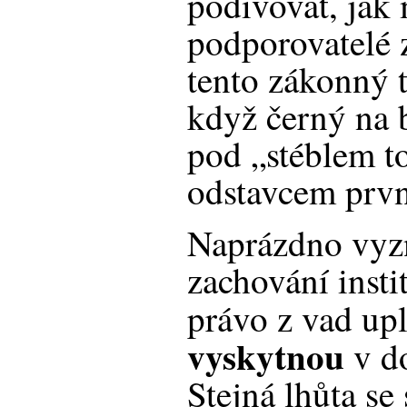
podivovat, jak
podporovatelé 
tento zákonný t
když černý na 
pod „stéblem t
odstavcem prv
Naprázdno vyzn
zachování insti
právo z vad up
vyskytnou
v d
Stejná lhůta s