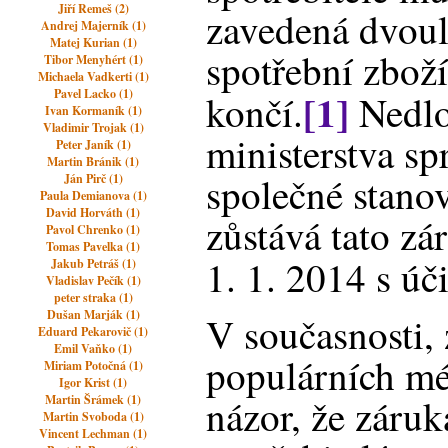
Jiří Remeš (2)
zavedená dvoul
Andrej Majerník (1)
Matej Kurian (1)
spotřební zbož
Tibor Menyhért (1)
Michaela Vadkerti (1)
[1]
Pavel Lacko (1)
končí.
Nedlo
Ivan Kormaník (1)
Vladimir Trojak (1)
ministerstva sp
Peter Janík (1)
Martin Bránik (1)
společné stanov
Ján Pirč (1)
Paula Demianova (1)
David Horváth (1)
zůstává tato zá
Pavol Chrenko (1)
Tomas Pavelka (1)
1. 1. 2014 s ú
Jakub Petráš (1)
Vladislav Pečík (1)
peter straka (1)
Dušan Marják (1)
V současnosti, z
Eduard Pekarovič (1)
Emil Vaňko (1)
populárních mé
Miriam Potočná (1)
Igor Krist (1)
názor, že záruk
Martin Šrámek (1)
Martin Svoboda (1)
Vincent Lechman (1)