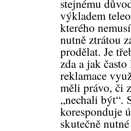
stejnému důvodu
výkladem teleo
kterého nemusí 
nutně ztrátou 
prodělat. Je tře
zda a jak často
reklamace využí
měli právo, či 
„nechali být“. 
koresponduje ú
skutečně nutné