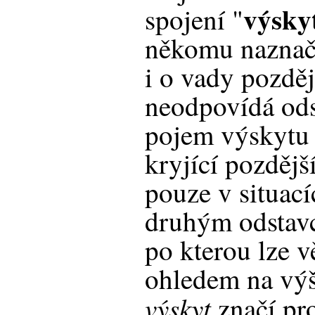
výsky
spojení "
někomu naznačo
i o vady pozdě
neodpovídá ods
pojem výskytu 
kryjící pozdějš
pouze v situac
druhým odstav
po kterou lze v
ohledem na vý
výskyt
značí pro