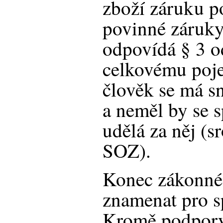
zboží záruku p
povinné záruky
odpovídá § 3 o
celkovému poje
člověk se má sn
a neměl by se sp
udělá za něj (s
SOZ).
Konec zákonné
znamenat pro sp
Kromě podpory