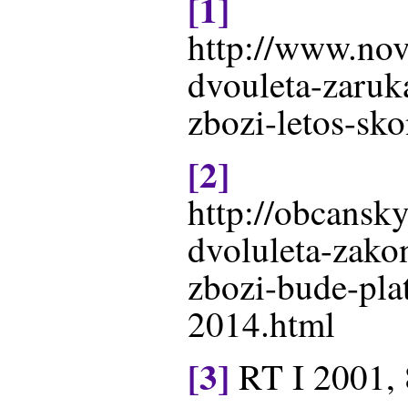
[1]
http://www.nov
dvouleta-zaruk
zbozi-letos-sko
[2]
http://obcansky
dvoluleta-zako
zbozi-bude-plat
2014.html
[3]
RT I 2001, 