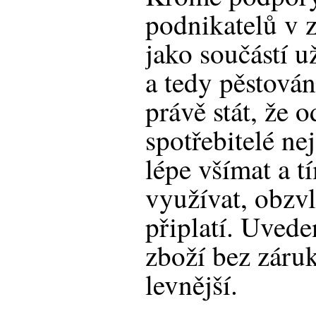
podnikatelů v z
jako součástí u
a tedy pěstová
právě stát, že 
spotřebitelé ne
lépe všímat a t
využívat, obzvl
připlatí. Uved
zboží bez záru
levnější.