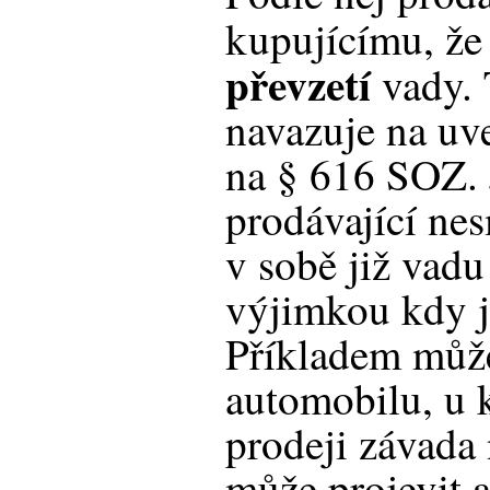
kupujícímu, ž
převzetí
vady. 
navazuje na u
na § 616 SOZ. J
prodávající nes
v sobě již vad
výjimkou kdy j
Příkladem může
automobilu, u k
prodeji závada 
může projevit a