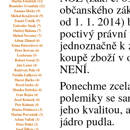
Martin Friedrich (12)
občanského zák
Branislav Gvozdiak (12)
Zuzana Hecko (9)
Michal Krajčírovič (9)
od 1. 1. 2014) 
Tomáš Čentík (9)
Ľuboslav Sisák (7)
poctivý právní
Ondrej Halama (7)
Michal Novotný (7)
jednoznačně k 
Adam Zlámal (6)
Xénia Petrovičová (6)
Peter Kotvan (6)
koupě zboží v 
Lexforum (5)
Robert Goral (5)
NENÍ.
Ján Lazur (4)
Radovan Pala (4)
Natália Ľalíková (4)
Maroš Hačko (4)
Ponechme zcela
Pavol Szabo (4)
Monika Dubská (4)
polemiky se s
Ivan Bojna (4)
Josef Kotásek (4)
jeho kvalitou, 
Petr Kolman (4)
Denisa Dulaková (3)
Marián Porvažník (3)
jádro pudla.
Adam Valček (3)
Peter Pethő (3)
Josef Šilhán (3)