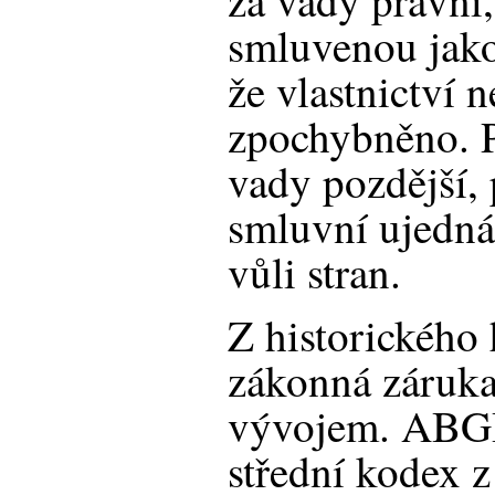
za vady právní,
smluvenou jako
že vlastnictví
zpochybněno. P
vady pozdější, 
smluvní ujedná
vůli stran.
Z historického 
zákonná záruka
vývojem. ABGB 
střední kodex 