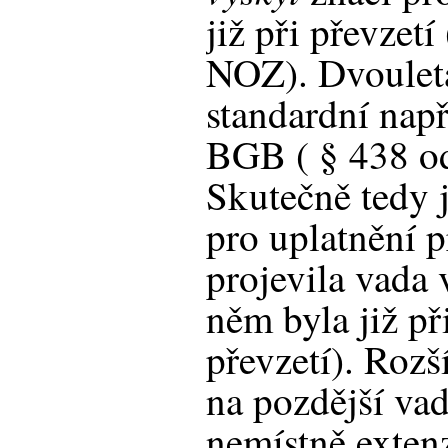
již při převzetí
NOZ). Dvouletá
standardní nap
BGB ( § 438 ods
Skutečně tedy j
pro uplatnění p
projevila vada 
něm byla již př
převzetí). Rozš
na pozdější va
nemístně exten