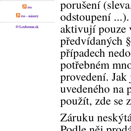
porušení (sleva
rss
odstoupení ...)
rss - názory
aktivují pouze 
O Lexforum.sk
předvídaných §
případech nedo
potřebném množs
provedení. Jak 
uvedeného na p
použít, zde se 
Záruku neskýt
Podle něj prod