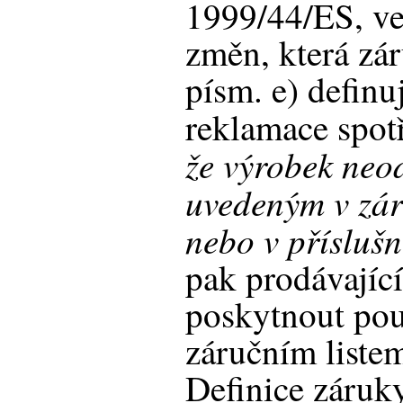
1999/44/ES, ve
změn, která zár
písm. e) definuj
reklamace spotř
že výrobek ne
uvedeným v zár
nebo v přísluš
pak prodávajíc
poskytnout pou
záručním liste
Definice záruk