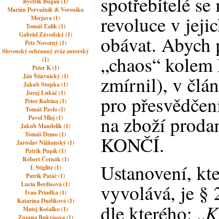
spotřebitelé se
Bystrik Bugan (1)
Marián Porvažník & Veronika
revoluce v jeji
Merjava (1)
Tomáš Ľalík (1)
Gabriel Závodský (1)
obávat. Abych p
Petr Novotný (1)
Slovenský ochranný zväz autorský
„chaos“ kolem 
(1)
Peter K (1)
Ján Štiavnický (1)
zmírnil), v čl
Jakub Stupka (1)
Juraj Lukáč (1)
pro přesvědče
Peter Kubina (1)
Tomáš Pavlo (1)
na zboží proda
Pavol Mlej (1)
Jakub Mandelík (1)
Tomáš Demo (1)
KONČÍ.
Jaroslav Nižňanský (1)
Patrik Pupík (1)
Róbert Černák (1)
Ustanovení, kte
I. Stiglitz (1)
Patrik Patáč (1)
Lucia Berdisová (1)
vyvolává, je §
Ivan Priadka (1)
Katarína Dudíková (1)
K
dle kterého: „
Matej Košalko (1)
Zuzana Bukvisova (1)