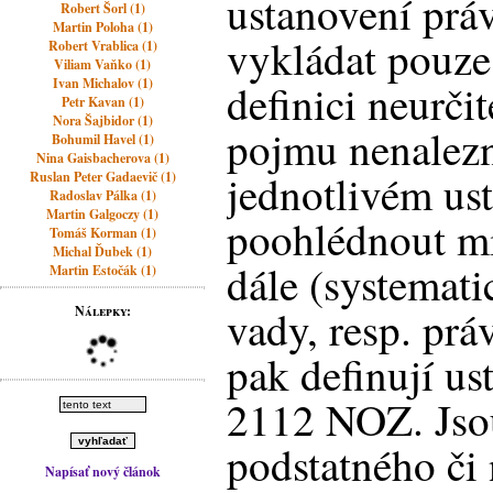
ustanovení prá
Robert Šorl (1)
Martin Poloha (1)
vykládat pouze
Robert Vrablica (1)
Viliam Vaňko (1)
Ivan Michalov (1)
definici neurči
Petr Kavan (1)
Nora Šajbidor (1)
pojmu nenalez
Bohumil Havel (1)
Nina Gaisbacherova (1)
jednotlivém ust
Ruslan Peter Gadaevič (1)
Radoslav Pálka (1)
Martin Galgoczy (1)
poohlédnout mi
Tomáš Korman (1)
Michal Ďubek (1)
dále (systemati
Martin Estočák (1)
vady, resp. prá
Nálepky:
pak definují us
2112 NOZ. Jsou
podstatného či
Napísať nový článok