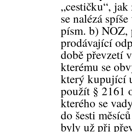
„cestičku“, jak 
se nalézá spíše
písm. b) NOZ, 
prodávající odp
době převzetí 
kterému se obv
který kupující 
použít § 2161 o
kterého se vad
do šesti měsíců
byly už při pře