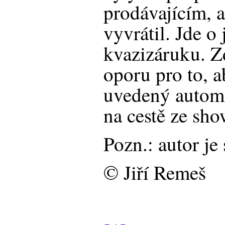
prodávajícím, 
vyvrátil. Jde o
kvazizáruku. Zd
oporu pro to, ab
uvedený automo
na cestě ze sh
Pozn.: autor j
© Jiří Remeš