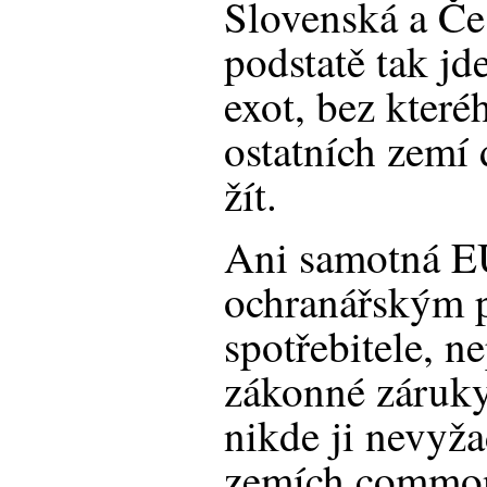
Slovenská a Če
podstatě tak jd
exot, bez které
ostatních zemí
žít.
Ani samotná E
ochranářským 
spotřebitele, n
zákonné záruky
nikde ji nevyža
zemích common