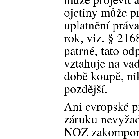
ojetiny může p
uplatnění práva
rok, viz. § 216
patrné, tato od
vztahuje na vady
době koupě, ni
pozdější.
Ani evropské p
záruku nevyžad
NOZ zakompon