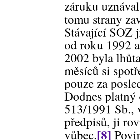
záruku uznával
tomu strany za
Stávající SOZ j
od roku 1992 a
2002 byla lhůta
měsíců si spotř
pouze za posled
Dodnes platný 
513/1991 Sb., 
předpisů, ji ro
[8]
vůbec.
Povin