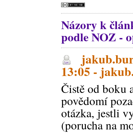
Názory k člá
podle NOZ - 
jakub.bur
13:05 - jakub
Čistě od boku 
povědomí poza
otázka, jestli v
(porucha na mo