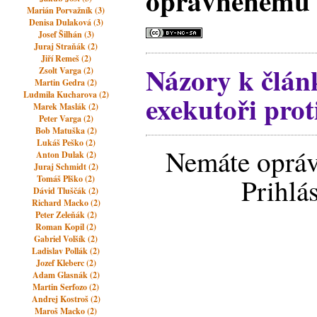
oprávněnému 
Marián Porvažník (3)
Denisa Dulaková (3)
Josef Šilhán (3)
Juraj Straňák (2)
Jiří Remeš (2)
Názory k článk
Zsolt Varga (2)
Martin Gedra (2)
Ludmila Kucharova (2)
exekutoři pro
Marek Maslák (2)
Peter Varga (2)
Bob Matuška (2)
Lukáš Peško (2)
Nemáte opráv
Anton Dulak (2)
Juraj Schmidt (2)
Prihlá
Tomáš Plško (2)
Dávid Tluščák (2)
Richard Macko (2)
Peter Zeleňák (2)
Roman Kopil (2)
Gabriel Volšík (2)
Ladislav Pollák (2)
Jozef Kleberc (2)
Adam Glasnák (2)
Martin Serfozo (2)
Andrej Kostroš (2)
Maroš Macko (2)