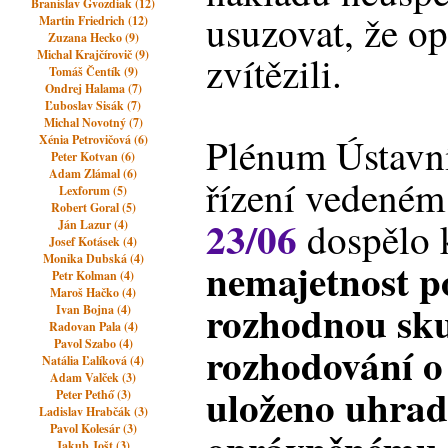
Branislav Gvozdiak (12)
usuzovat, že op
Martin Friedrich (12)
Zuzana Hecko (9)
Michal Krajčírovič (9)
zvítězili.
Tomáš Čentík (9)
Ondrej Halama (7)
Ľuboslav Sisák (7)
Michal Novotný (7)
Plénum Ústavní
Xénia Petrovičová (6)
Peter Kotvan (6)
Adam Zlámal (6)
řízení vedeném
Lexforum (5)
Robert Goral (5)
23/06
dospělo 
Ján Lazur (4)
Josef Kotásek (4)
Monika Dubská (4)
nemajetnost p
Petr Kolman (4)
Maroš Hačko (4)
rozhodnou sku
Ivan Bojna (4)
Radovan Pala (4)
Pavol Szabo (4)
rozhodování o
Natália Ľalíková (4)
Adam Valček (3)
uloženo uhrad
Peter Pethő (3)
Ladislav Hrabčák (3)
Pavol Kolesár (3)
Jakub Jošt (3)