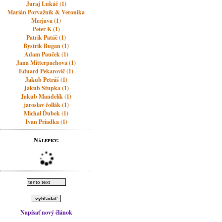
Juraj Lukáč (1)
Marián Porvažník & Veronika
Merjava (1)
Peter K (1)
Patrik Patáč (1)
Bystrik Bugan (1)
Adam Pauček (1)
Jana Mitterpachova (1)
Eduard Pekarovič (1)
Jakub Petráš (1)
Jakub Stupka (1)
Jakub Mandelík (1)
jaroslav čollák (1)
Michal Ďubek (1)
Ivan Priadka (1)
Nálepky:
Napísať nový článok