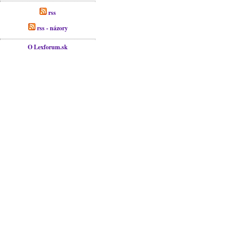
rss
rss - názory
O Lexforum.sk