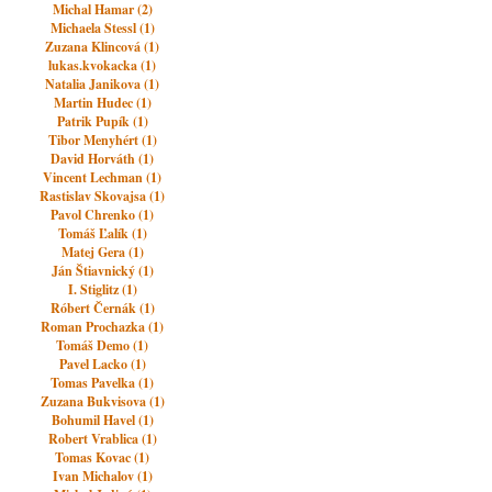
Michal Hamar (2)
Michaela Stessl (1)
Zuzana Klincová (1)
lukas.kvokacka (1)
Natalia Janikova (1)
Martin Hudec (1)
Patrik Pupík (1)
Tibor Menyhért (1)
David Horváth (1)
Vincent Lechman (1)
Rastislav Skovajsa (1)
Pavol Chrenko (1)
Tomáš Ľalík (1)
Matej Gera (1)
Ján Štiavnický (1)
I. Stiglitz (1)
Róbert Černák (1)
Roman Prochazka (1)
Tomáš Demo (1)
Pavel Lacko (1)
Tomas Pavelka (1)
Zuzana Bukvisova (1)
Bohumil Havel (1)
Robert Vrablica (1)
Tomas Kovac (1)
Ivan Michalov (1)