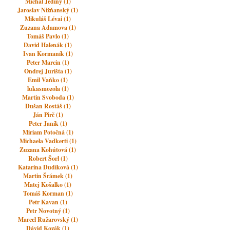
Michal Jediný (1)
Jaroslav Nižňanský (1)
Mikuláš Lévai (1)
Zuzana Adamova (1)
Tomáš Pavlo (1)
David Halenák (1)
Ivan Kormaník (1)
Peter Marcin (1)
Ondrej Jurišta (1)
Emil Vaňko (1)
lukasmozola (1)
Martin Svoboda (1)
Dušan Rostáš (1)
Ján Pirč (1)
Peter Janík (1)
Miriam Potočná (1)
Michaela Vadkerti (1)
Zuzana Kohútová (1)
Robert Šorl (1)
Katarína Dudíková (1)
Martin Šrámek (1)
Matej Košalko (1)
Tomáš Korman (1)
Petr Kavan (1)
Petr Novotný (1)
Marcel Ružarovský (1)
Dávid Kozák (1)