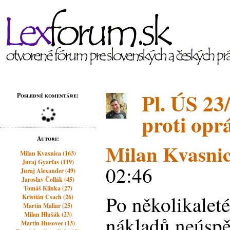
Pl. ÚS 23
Posledné komentáre:
proti op
Autori:
Milan Kvasni
Milan Kvasnica (163)
Juraj Gyarfas (119)
02:46
Juraj Alexander (49)
Jaroslav Čollák (45)
Tomáš Klinka (27)
Po několikalet
Kristián Csach (26)
Martin Maliar (25)
Milan Hlušák (23)
nákladů neúspě
Martin Husovec (13)