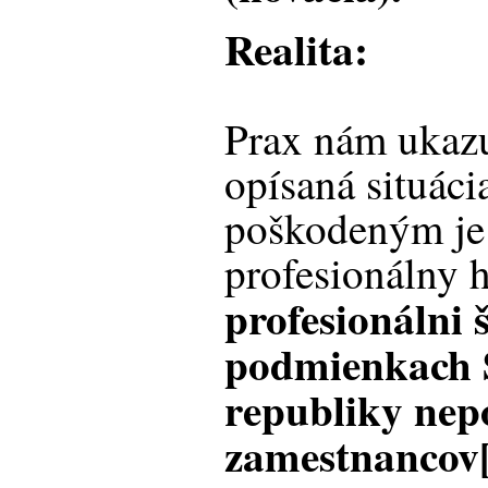
Realita:
Prax nám ukazuj
opísaná situáci
poškodeným je 
profesionálny 
profesionálni 
podmienkach 
republiky nepo
zamestnancov[4