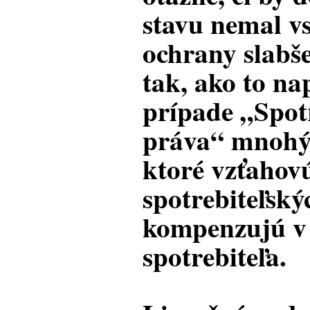
stavu nemal vs
ochrany slabš
tak, ako to na
prípade „Spot
práva“ mnohý
ktoré vzťahov
spotrebiteľský
kompenzujú v
spotrebiteľa.