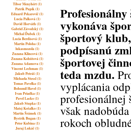
Tibor Menyhért (1)
Profesionálny 
Patrik Pupík (1)
Eduard Pekarovič (1)
Lucia Palková (1)
vykonáva špor
David Horváth (1)
Gabriel Závodský (1)
športový klub
Michal Ďubek (1)
Lucia Berdisová (1)
Martin Poloha (1)
podpísanú zm
lukasmozola (1)
Zuzana Klincová (1)
športovej činn
Zuzana Kohútová (1)
Zuzana Adamova (1)
Vincent Lechman (1)
teda mzdu.
Pro
Jakub Petráš (1)
Michaela Stessl (1)
vyplácania odp
Tomas Pavelka (1)
Bohumil Havel (1)
Ivan Priadka (1)
profesionálnej 
Pavel Lacko (1)
Jakub Stupka (1)
však nadobúda
Matej Košalko (1)
Martin Šrámek (1)
rokoch obludné
Bystrik Bugan (1)
Peter Kubina (1)
Juraj Lukáč (1)