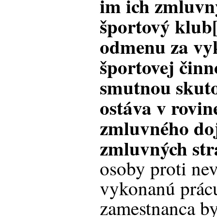
im ich zmluvn
športový klub[
odmenu za vy
športovej činn
smutnou skuto
ostáva v rovin
zmluvného doj
zmluvných str
osoby proti ne
vykonanú prácu
zamestnanca b