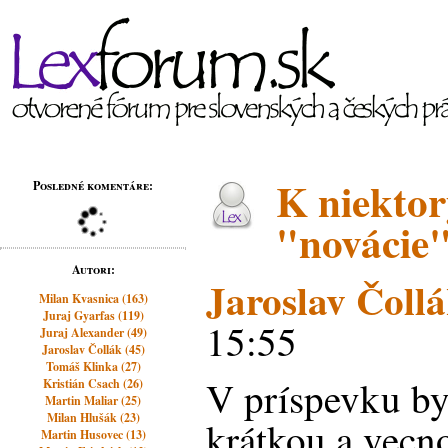
K niekto
Posledné komentáre:
"novácie"
Autori:
Jaroslav Čoll
Milan Kvasnica (163)
Juraj Gyarfas (119)
15:55
Juraj Alexander (49)
Jaroslav Čollák (45)
Tomáš Klinka (27)
V príspevku by
Kristián Csach (26)
Martin Maliar (25)
Milan Hlušák (23)
krátkou a vecno
Martin Husovec (13)