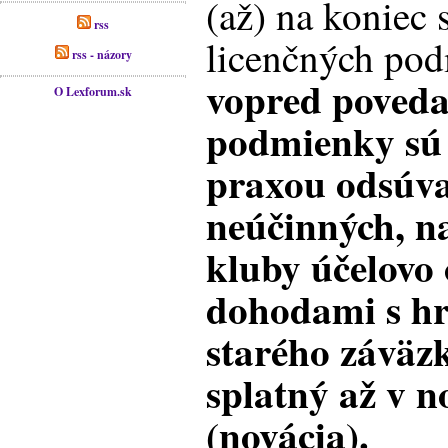
(až) na koniec 
rss
licenčných po
rss - názory
vopred povedať
O Lexforum.sk
podmienky sú
praxou odsúva
neúčinných, n
kluby účelovo
dohodami s hr
starého záväz
splatný až v n
(novácia).