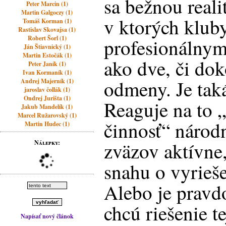
sa bežnou realit
Peter Marcin (1)
Martin Galgoczy (1)
v ktorých klub
Tomáš Korman (1)
Rastislav Skovajsa (1)
Robert Šorl (1)
profesionálnym
Ján Štiavnický (1)
Martin Estočák (1)
ako dve, či do
Peter Janík (1)
Ivan Kormaník (1)
odmeny. Je tak
Andrej Majerník (1)
jaroslav čollák (1)
Ondrej Jurišta (1)
Reaguje na to 
Jakub Mandelík (1)
Marcel Ružarovský (1)
činnosť“ národ
Martin Hudec (1)
zväzov aktívne,
Nálepky:
snahu o vyrieš
Alebo je pravd
chcú riešenie t
Napísať nový článok