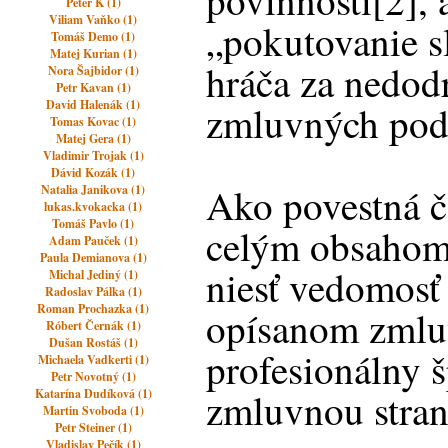
povinností[2], 
Peter K (1)
Viliam Vaňko (1)
„pokutovanie sl
Tomáš Demo (1)
Matej Kurian (1)
hráča za nedod
Nora Šajbidor (1)
Petr Kavan (1)
David Halenák (1)
zmluvných pod
Tomas Kovac (1)
Matej Gera (1)
Vladimir Trojak (1)
Dávid Kozák (1)
Ako povestná č
Natalia Janikova (1)
lukas.kvokacka (1)
Tomáš Pavlo (1)
celým obsahom
Adam Pauček (1)
Paula Demianova (1)
niesť vedomosť 
Michal Jediný (1)
Radoslav Pálka (1)
Roman Prochazka (1)
opísanom zmlu
Róbert Černák (1)
Dušan Rostáš (1)
profesionálny 
Michaela Vadkerti (1)
Petr Novotný (1)
zmluvnou stran
Katarína Dudíková (1)
Martin Svoboda (1)
Petr Steiner (1)
Vladislav Pečík (1)