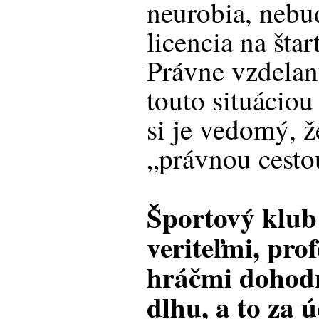
neurobia, nebu
licencia na šta
Právne vzdelan
touto situácio
si je vedomý, ž
„právnou cestou
Športový klub
veriteľmi, pro
hráčmi dohod
dlhu, a to za 