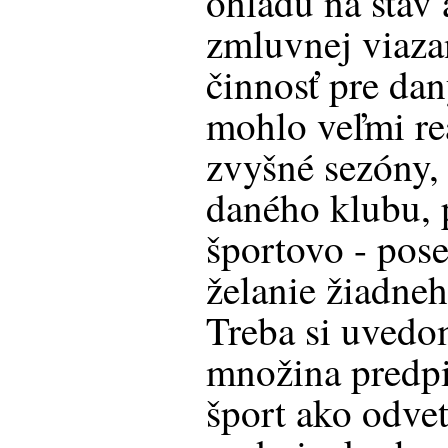
ohľadu na stav
zmluvnej viaza
činnosť pre dan
mohlo veľmi reá
zvyšné sezóny,
daného klubu,
športovo - pose
želanie žiadneh
Treba si uvedom
množina predp
šport ako odve