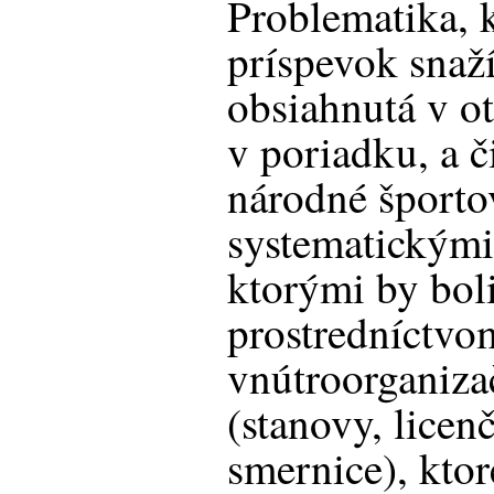
Problematika, k
príspevok snaží
obsiahnutá v otá
v poriadku, a č
národné športo
systematickými
ktorými by bol
prostredníctvo
vnútroorganiza
(stanovy, lice
smernice), kto