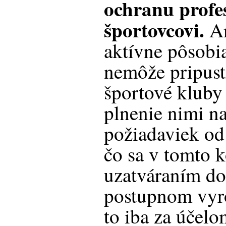
ochranu prof
športovcovi.
An
aktívne pôsobia
nemôže pripusti
športové kluby
plnenie nimi n
požiadaviek od
čo sa v tomto 
uzatváraním do
postupnom vyro
to iba za účel