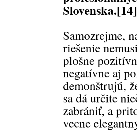
Slovenska.[14
Samozrejme, n
riešenie nemus
plošne pozitívn
negatívne aj po
demonštrujú, ž
sa dá určite ni
zabrániť, a pri
vecne elegantn