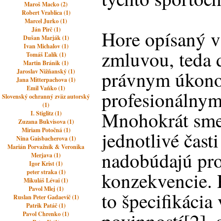
Maroš Macko (2)
Robert Vrablica (1)
Marcel Jurko (1)
Ján Pirč (1)
Hore opísaný v
Dušan Marják (1)
Ivan Michalov (1)
zmluvou, teda 
Tomáš Ľalík (1)
Martin Bránik (1)
právnym úkon
Jaroslav Nižňanský (1)
Jana Mitterpachova (1)
Emil Vaňko (1)
profesionálnym
Slovenský ochranný zväz autorský
(1)
Mnohokrát sme
I. Stiglitz (1)
Zuzana Bukvisova (1)
Miriam Potočná (1)
jednotlivé čast
Nina Gaisbacherova (1)
Marián Porvažník & Veronika
nadobúdajú pr
Merjava (1)
Igor Krist (1)
peter straka (1)
konzekvencie. P
Mikuláš Lévai (1)
Pavol Mlej (1)
to špecifikáci
Ruslan Peter Gadaevič (1)
Patrik Patáč (1)
Pavol Chrenko (1)