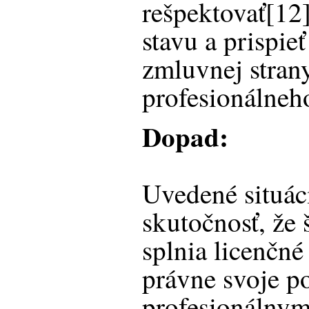
rešpektovať[12
stavu a prispie
zmluvnej stran
profesionálneh
Dopad:
Uvedené situác
skutočnosť, že
splnia licenčn
právne svoje po
profesionálny