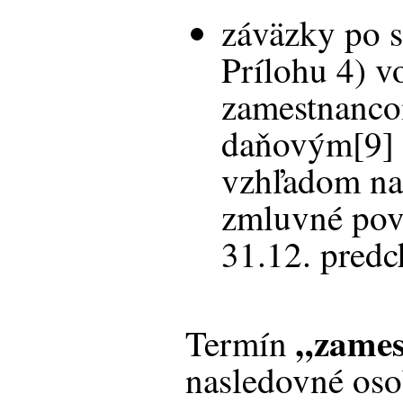
záväzky po sp
Prílohu 4) v
zamestnanco
daňovým[9] 
vzhľadom na
zmluvné povi
31.12. predc
„zames
Termín
nasledovné oso