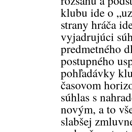
rozsahu a podst
klubu ide o „uz
strany hráča id
vyjadrujúci sú
predmetného d
postupného usp
pohľadávky kl
časovom horizo
súhlas s nahra
novým, a to vš
slabšej zmluvne