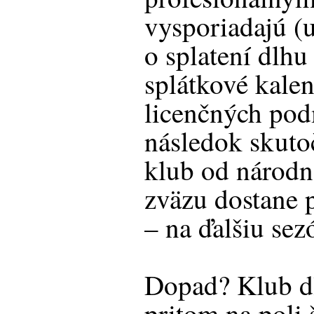
vysporiadajú (
o splatení dlhu
splátkové kalen
licenčných po
následok skuto
klub od národn
zväzu dostane p
– na ďalšiu sez
Dopad? Klub dl
pritom na poli 