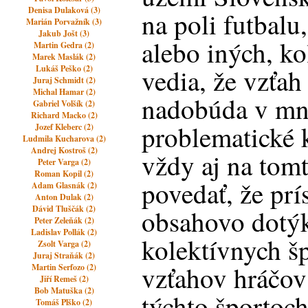
Denisa Dulaková (3)
na poli futbalu
Marián Porvažník (3)
Jakub Jošt (3)
alebo iných, k
Martin Gedra (2)
Marek Maslák (2)
Lukáš Peško (2)
vedia, že vzťah
Juraj Schmidt (2)
Michal Hamar (2)
nadobúda v mn
Gabriel Volšík (2)
Richard Macko (2)
problematické 
Jozef Kleberc (2)
Ludmila Kucharova (2)
Andrej Kostroš (2)
vždy aj na tom
Peter Varga (2)
Roman Kopil (2)
povedať, že pr
Adam Glasnák (2)
Anton Dulak (2)
Dávid Tluščák (2)
obsahovo dotý
Peter Zeleňák (2)
Ladislav Pollák (2)
kolektívnych š
Zsolt Varga (2)
Juraj Straňák (2)
vzťahov hráčov 
Martin Serfozo (2)
Jiří Remeš (2)
Bob Matuška (2)
týchto športoch
Tomáš Plško (2)