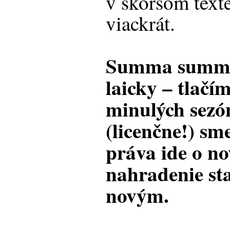
v skoršom text
viackrát.
Summa summa
laicky – tlačí
minulých sezó
(licenčne!) sme
práva ide o no
nahradenie st
novým.