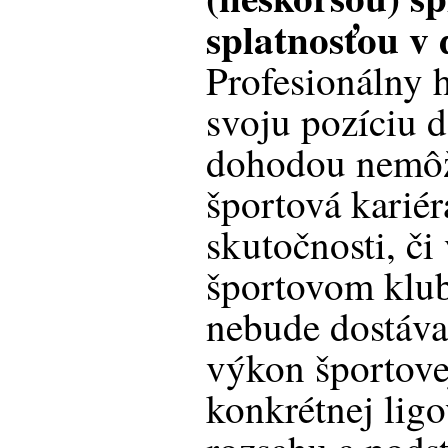
splatnosťou v 
Profesionálny 
svoju pozíciu d
dohodou nemôže
športová kariér
skutočnosti, č
športovom klub
nebude dostávať
výkon športovej
konkrétnej ligo