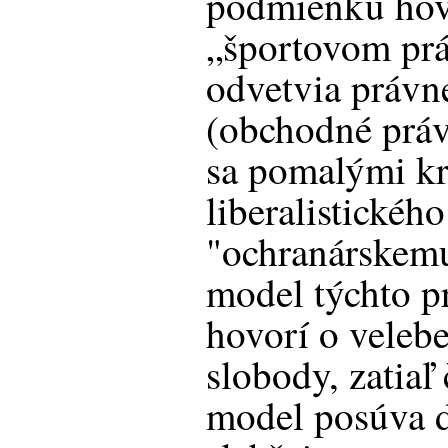
podmienku hov
„športovom prá
odvetvia právn
(obchodné práv
sa pomalými k
liberalistické
"ochranárskemu
model týchto p
hovorí o veleb
slobody, zatiaľ
model posúva 