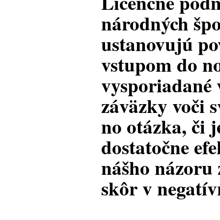
Licenčné podm
národných špo
ustanovujú po
vstupom do no
vysporiadané 
záväzky voči s
no otázka, či j
dostatočne efe
nášho názoru 
skôr v negatív