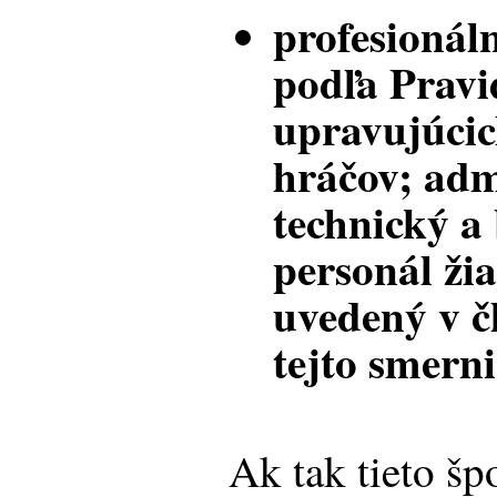
profesionál
podľa Pravi
upravujúcic
hráčov; adm
technický a
personál žia
uvedený v č
tejto smerni
Ak tak tieto šp