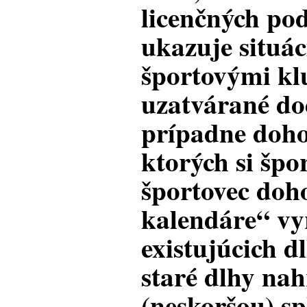
licenčných po
ukazuje situác
športovými kl
uzatvárané d
prípadne dohod
ktorých si špo
športovec doh
kalendáre“ vy
existujúcich d
staré dlhy na
(neskoršou) sp