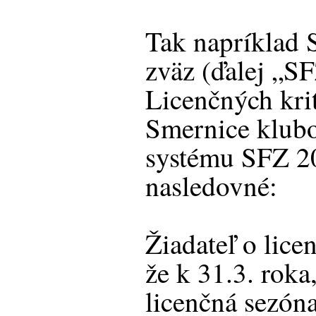
Tak napríklad 
zväz (ďalej „SF
Licenčných krit
Smernice klub
systému SFZ 20
nasledovné:
Žiadateľ o lice
že k 31.3. roka
licenčná sezón