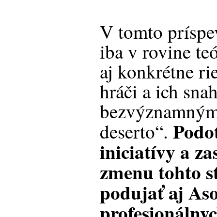
V tomto príspe
iba v rovine te
aj konkrétne ri
hráči a ich sna
bezvýznamným 
Podo
deserto“.
iniciatívy a za
zmenu tohto s
podujať aj Aso
profesionálnyc