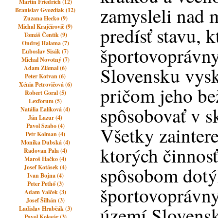
Martin Friedrich (12)
zamysleli nad 
Branislav Gvozdiak (12)
Zuzana Hecko (9)
Michal Krajčírovič (9)
predísť stavu, k
Tomáš Čentík (9)
Ondrej Halama (7)
športovoprávny
Ľuboslav Sisák (7)
Michal Novotný (7)
Slovensku vysk
Adam Zlámal (6)
Peter Kotvan (6)
Xénia Petrovičová (6)
pričom jeho b
Robert Goral (5)
Lexforum (5)
spôsobovať v s
Natália Ľalíková (4)
Ján Lazur (4)
Pavol Szabo (4)
Všetky zainter
Petr Kolman (4)
Monika Dubská (4)
ktorých činnos
Radovan Pala (4)
Maroš Hačko (4)
spôsobom dotý
Josef Kotásek (4)
Ivan Bojna (4)
Peter Pethő (3)
športovoprávny
Adam Valček (3)
Josef Šilhán (3)
území Slovensk
Ladislav Hrabčák (3)
Pavol Kolesár (3)