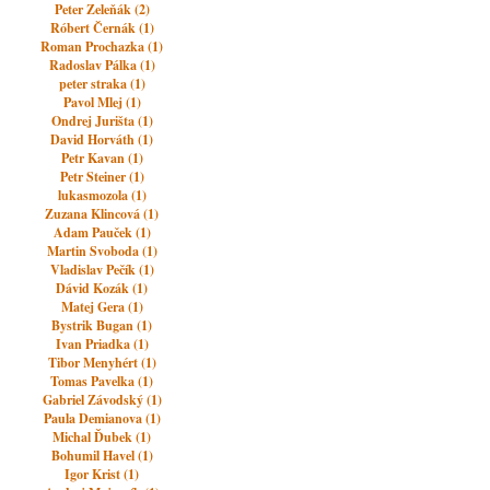
Peter Zeleňák (2)
Róbert Černák (1)
Roman Prochazka (1)
Radoslav Pálka (1)
peter straka (1)
Pavol Mlej (1)
Ondrej Jurišta (1)
David Horváth (1)
Petr Kavan (1)
Petr Steiner (1)
lukasmozola (1)
Zuzana Klincová (1)
Adam Pauček (1)
Martin Svoboda (1)
Vladislav Pečík (1)
Dávid Kozák (1)
Matej Gera (1)
Bystrik Bugan (1)
Ivan Priadka (1)
Tibor Menyhért (1)
Tomas Pavelka (1)
Gabriel Závodský (1)
Paula Demianova (1)
Michal Ďubek (1)
Bohumil Havel (1)
Igor Krist (1)