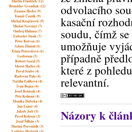
Martin Friedrich (12)
odvolacího so
Branislav Gvozdiak (12)
Zuzana Hecko (9)
Tomáš Čentík (9)
kasační rozhod
Michal Krajčírovič (9)
Michal Novotný (7)
soudu, čímž se
Ondrej Halama (7)
Ľuboslav Sisák (7)
umožňuje vyjád
Peter Kotvan (6)
Adam Zlámal (6)
Xénia Petrovičová (6)
případně předl
Lexforum (5)
Robert Goral (5)
které z pohled
Maroš Hačko (4)
Pavol Szabo (4)
Radovan Pala (4)
relevantní.
Natália Ľalíková (4)
Ivan Bojna (4)
Josef Kotásek (4)
Petr Kolman (4)
Monika Dubská (4)
Ján Lazur (4)
Názory k člán
Jakub Jošt (3)
Pavol Kolesár (3)
Josef Šilhán (3)
Marián Porvažník (3)
Ladislav Hrabčák (3)