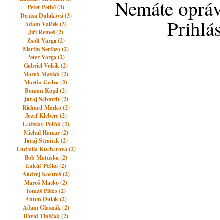
Nemáte opráv
Peter Pethő (3)
Denisa Dulaková (3)
Prihlá
Adam Valček (3)
Jiří Remeš (2)
Zsolt Varga (2)
Martin Serfozo (2)
Peter Varga (2)
Gabriel Volšík (2)
Marek Maslák (2)
Martin Gedra (2)
Roman Kopil (2)
Juraj Schmidt (2)
Richard Macko (2)
Jozef Kleberc (2)
Ladislav Pollák (2)
Michal Hamar (2)
Juraj Straňák (2)
Ludmila Kucharova (2)
Bob Matuška (2)
Lukáš Peško (2)
Andrej Kostroš (2)
Maroš Macko (2)
Tomáš Plško (2)
Anton Dulak (2)
Adam Glasnák (2)
Dávid Tluščák (2)