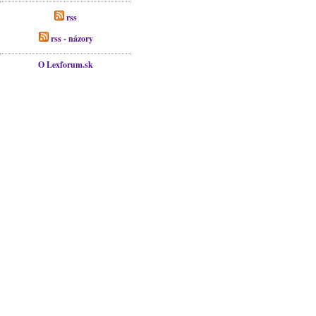
rss
rss - názory
O Lexforum.sk