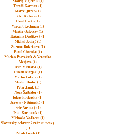
Andrej Majerník (1)
Tomáš Korman (1)
Marcel Jurko (1)
Peter Kubina (1)
Pavel Lacko (1)
Vincent Lechman (1)
Martin Galgoczy (1)
Katarína Dudíková (1)
Michal Jediný (1)
Zuzana Bukvisova (1)
Pavol Chrenko (1)
Marián Porvažník & Veronika
Merjava (1)
Ivan Michalov (1)
Dušan Marják (1)
Martin Poloha (1)
Martin Hudec (1)
Peter Janík (1)
Nora Šajbidor (1)
lukas.kvokacka (1)
Jaroslav Nižňanský (1)
Petr Novotný (1)
Ivan Kormaník (1)
Michaela Vadkerti (1)
Slovenský ochranný zväz autorský
(1)
Patrik Pupík (1)