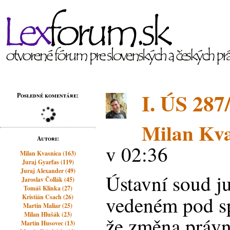
I. ÚS 287
Posledné komentáre:
Milan Kva
Autori:
v 02:36
Milan Kvasnica (163)
Juraj Gyarfas (119)
Juraj Alexander (49)
Ústavní soud ju
Jaroslav Čollák (45)
Tomáš Klinka (27)
vedeném pod sp
Kristián Csach (26)
Martin Maliar (25)
Milan Hlušák (23)
že změna právn
Martin Husovec (13)