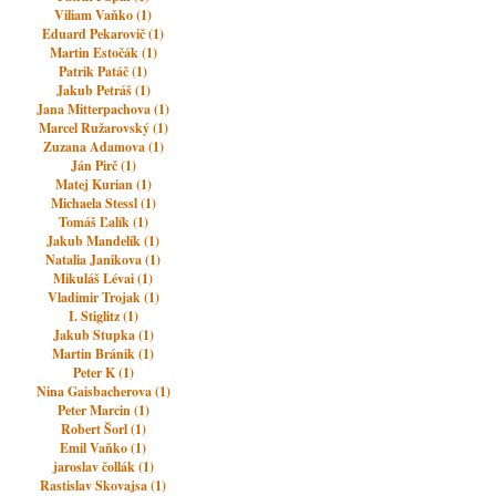
Viliam Vaňko (1)
Eduard Pekarovič (1)
Martin Estočák (1)
Patrik Patáč (1)
Jakub Petráš (1)
Jana Mitterpachova (1)
Marcel Ružarovský (1)
Zuzana Adamova (1)
Ján Pirč (1)
Matej Kurian (1)
Michaela Stessl (1)
Tomáš Ľalík (1)
Jakub Mandelík (1)
Natalia Janikova (1)
Mikuláš Lévai (1)
Vladimir Trojak (1)
I. Stiglitz (1)
Jakub Stupka (1)
Martin Bránik (1)
Peter K (1)
Nina Gaisbacherova (1)
Peter Marcin (1)
Robert Šorl (1)
Emil Vaňko (1)
jaroslav čollák (1)
Rastislav Skovajsa (1)