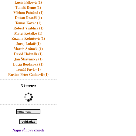
Lucia Palková (1)
Tomáš Demo (1)
Miriam Potočná (1)
Dušan Rostáš (1)
Tomas Kovac (1)
Robert Vrablica (1)
Matej Košalko (1)
Zuzana Kohútová (1)
Juraj Lukáč (1)
Martin Šrámek (1)
David Halenák (1)
Ján Štiavnický (1)
Lucia Berdisová (1)
Tomáš Pavlo (1)
Ruslan Peter Gadaevič (1)
Nálepky:
Napísať nový článok