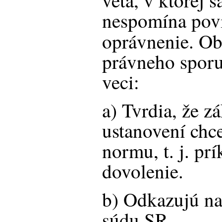
veta, v ktorej s
nespomína povi
oprávnenie.
Ob
právneho sporu
veci:
a) Tvrdia, že 
ustanovení chce
normu, t. j. pr
dovolenie.
b) Odkazujú n
súdu SR.