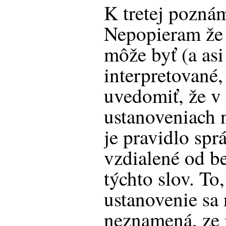
K tretej pozná
Nepopieram že 
môže byť (a asi 
interpretované,
uvedomiť, že v
ustanoveniach 
je pravidlo spr
vzdialené od 
týchto slov. To
ustanovenie sa
neznamená, ze 