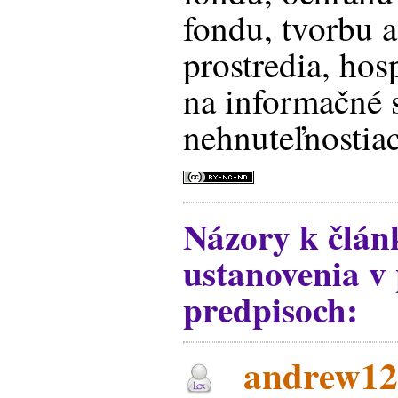
fondu, tvorbu 
prostredia, hos
na informačné 
nehnuteľnostia
Názory k člá
ustanovenia v
predpisoch:
andrew12,