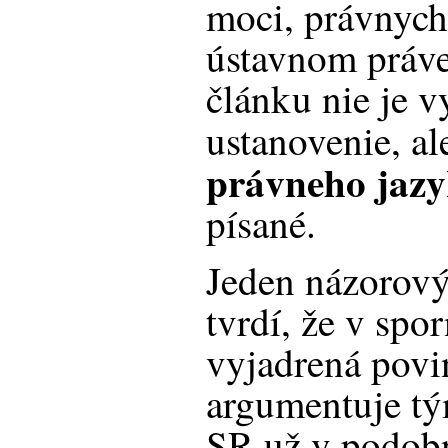
moci, právnych
ústavnom práve
článku nie je v
ustanovenie, a
právneho jaz
písané.
Jeden názorový
tvrdí, že v spo
vyjadrená povi
argumentuje tý
SR už v podobn