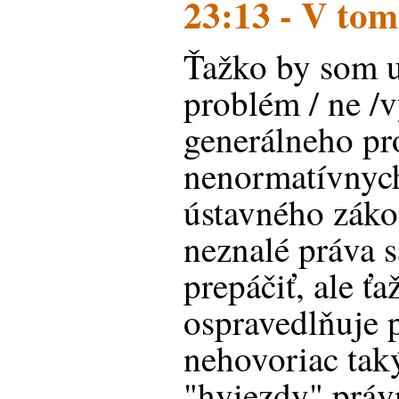
23:13 - V tom
Ťažko by som u
problém / ne /
generálneho pr
nenormatívnyc
ústavného záko
neznalé práva s
prepáčiť, ale ť
ospravedlňuje 
nehovoriac taký
"hviezdy" práv