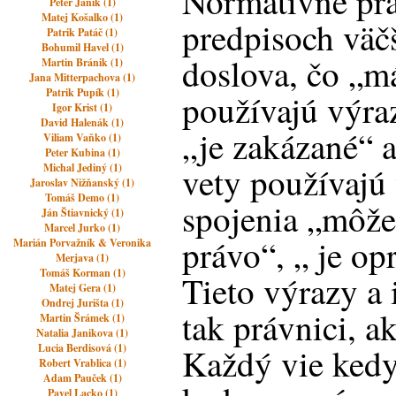
Normatívne prá
Peter Janík (1)
Matej Košalko (1)
predpisoch väč
Patrik Patáč (1)
Bohumil Havel (1)
doslova, čo „m
Martin Bránik (1)
Jana Mitterpachova (1)
Patrik Pupík (1)
používajú výra
Igor Krist (1)
David Halenák (1)
„je zakázané“ 
Viliam Vaňko (1)
Peter Kubina (1)
vety používajú
Michal Jediný (1)
Jaroslav Nižňanský (1)
Tomáš Demo (1)
spojenia „môže
Ján Štiavnický (1)
Marcel Jurko (1)
právo“, „ je op
Marián Porvažník & Veronika
Merjava (1)
Tomáš Korman (1)
Tieto výrazy a
Matej Gera (1)
Ondrej Jurišta (1)
tak právnici, ak
Martin Šrámek (1)
Natalia Janikova (1)
Lucia Berdisová (1)
Každý vie kedy
Robert Vrablica (1)
Adam Pauček (1)
Pavel Lacko (1)