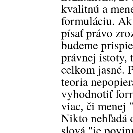
kvalitnú a mene
formuláciu. Ak
písať právo zro
budeme prispie
právnej istoty,
celkom jasné. 
teoria nepopie
vyhodnotiť for
viac, či menej "
Nikto nehľadá 
slová "je povi