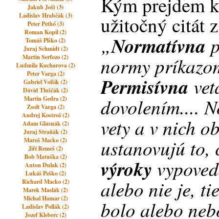
Kým prejdem k 
Jakub Jošt (3)
Ladislav Hrabčák (3)
užitočný citát z
Peter Pethő (3)
Roman Kopil (2)
„
Normatívna
p
Tomáš Plško (2)
Juraj Schmidt (2)
Martin Serfozo (2)
normy príkazo
Ludmila Kucharova (2)
Peter Varga (2)
Permisívna
vet
Gabriel Volšík (2)
Dávid Tluščák (2)
dovolením.... 
Martin Gedra (2)
Zsolt Varga (2)
Andrej Kostroš (2)
vety a v nich 
Adam Glasnák (2)
Juraj Straňák (2)
ustanovujú to,
Maroš Macko (2)
Jiří Remeš (2)
Bob Matuška (2)
výroky
vypoveda
Anton Dulak (2)
Lukáš Peško (2)
aleb
o nie je, t
Richard Macko (2)
Marek Maslák (2)
Michal Hamar (2)
bolo alebo neb
Ladislav Pollák (2)
Jozef Kleberc (2)