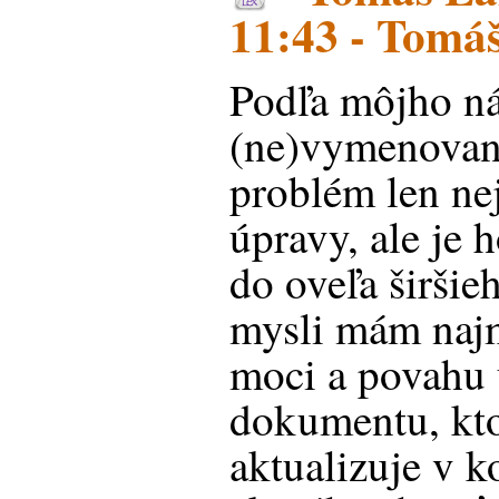
11:43 - Tomáš
Podľa môjho n
(ne)vymenovani
problém len ne
úpravy, ale je 
do oveľa širšie
mysli mám najm
moci a povahu 
dokumentu, kto
aktualizuje v 