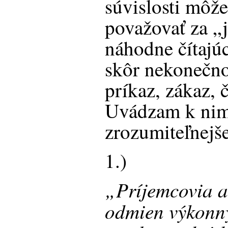
súvislosti môž
považovať za „
náhodne čítajúc
skôr nekonečno
príkaz, zákaz, 
Uvádzam k nim 
zrozumiteľnejše
1.)
„Príjemcovia a
odmien výkonn