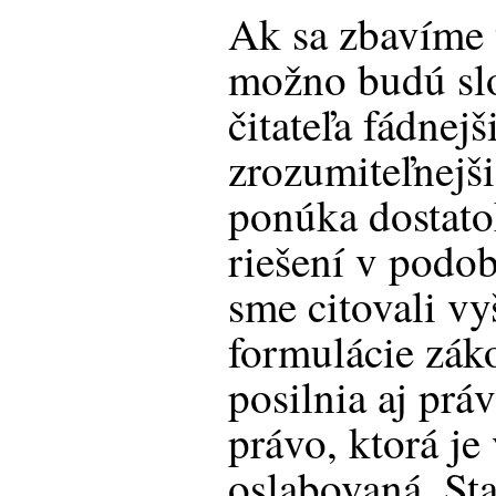
Ak sa zbavíme 
možno budú slo
čitateľa fádnejši
zrozumiteľnejši
ponúka dostat
riešení v podob
sme citovali vy
formulácie zák
posilnia aj prá
právo, ktorá j
oslabovaná. Stač