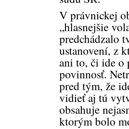
V právnickej o
„hlasnejšie vol
predchádzalo t
ustanovení, z k
ani to, či ide o
povinnosť. Netr
pred tým, že i
vidieť aj tú vyt
obsahuje nejas
ktorým bolo mo