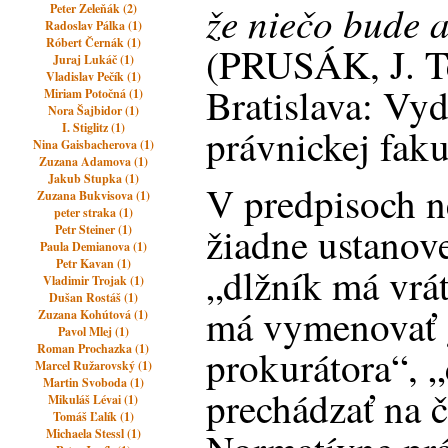
že niečo bude 
Peter Zeleňák (2)
Radoslav Pálka (1)
Róbert Černák (1)
(PRUSÁK, J. Te
Juraj Lukáč (1)
Vladislav Pečík (1)
Bratislava: Vyd
Miriam Potočná (1)
Nora Šajbidor (1)
I. Stiglitz (1)
právnickej fak
Nina Gaisbacherova (1)
Zuzana Adamova (1)
Jakub Stupka (1)
V predpisoch n
Zuzana Bukvisova (1)
peter straka (1)
žiadne ustanove
Petr Steiner (1)
Paula Demianova (1)
Petr Kavan (1)
„dlžník má vrát
Vladimir Trojak (1)
Dušan Rostáš (1)
má vymenovať 
Zuzana Kohútová (1)
Pavol Mlej (1)
Roman Prochazka (1)
prokurátora“, 
Marcel Ružarovský (1)
Martin Svoboda (1)
prechádzať na 
Mikuláš Lévai (1)
Tomáš Ľalík (1)
Michaela Stessl (1)