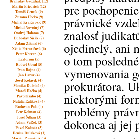
Branislav Gvozdiak (12)
pre pochopenie
Martin Friedrich (12)
Tomáš Čentík (9)
Zuzana Hecko (9)
právnické vzdel
Michal Krajčírovič (9)
Michal Novotný (7)
znalosť judikat
Ondrej Halama (7)
Ľuboslav Sisák (7)
ojedinelý, ani 
Adam Zlámal (6)
Xénia Petrovičová (6)
Peter Kotvan (6)
o tom posledné
Lexforum (5)
Robert Goral (5)
vymenovania g
Ivan Bojna (4)
Ján Lazur (4)
Josef Kotásek (4)
prokurátora. Uk
Monika Dubská (4)
Maroš Hačko (4)
niektorými for
Pavol Szabo (4)
Natália Ľalíková (4)
problémy právni
Radovan Pala (4)
Petr Kolman (4)
Josef Šilhán (3)
dokonca aj jej 
Adam Valček (3)
Pavol Kolesár (3)
Denisa Dulaková (3)
Marián Porvažník (3)