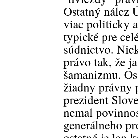
Ostatný nález Ú
viac politicky 
typické pre cel
súdnictvo. Nie
právo tak, že j
šamanizmu. Os
žiadny právny 
prezident Slov
nemal povinno
generálneho pr
ostatné je len 