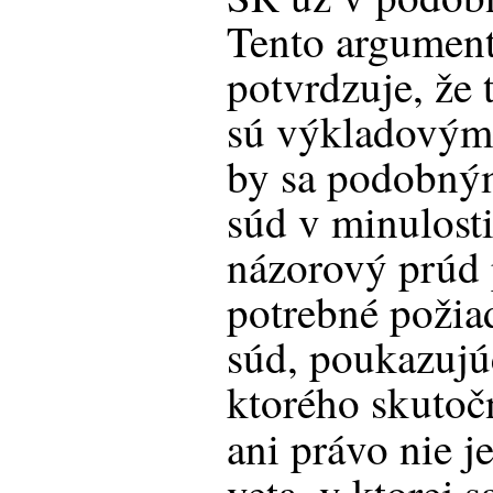
Tento argument
potvrdzuje, že 
sú výkladovým
by sa podobný
súd v minulost
názorový prúd 
potrebné požia
súd, poukazujúc
ktorého skutoč
ani právo nie j