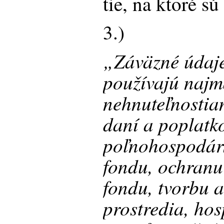
tie, na ktoré s
3.)
„Záväzné údaje
používajú najm
nehnuteľnostia
daní a poplatk
poľnohospodár
fondu, ochranu
fondu, tvorbu 
prostredia, ho