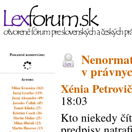
Nenormat
Posledné komentáre:
v právnyc
Autori:
Xénia Petrovi
Milan Kvasnica (163)
Juraj Gyarfas (119)
18:03
Juraj Alexander (49)
Jaroslav Čollák (45)
Tomáš Klinka (27)
Kto niekedy čí
Kristián Csach (26)
Martin Maliar (25)
Milan Hlušák (23)
predpisy natraf
Martin Husovec (13)