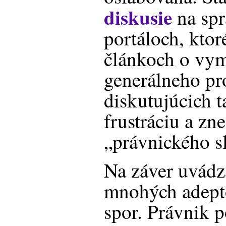
diskusie
na spr
portáloch, ktor
článkoch o vy
generálneho p
diskutujúcich 
frustráciu a zn
„právnického s
Na záver uvádz
mnohých adept
spor. Právnik p