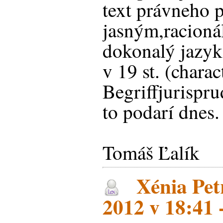
text právneho 
jasným,racioná
dokonalý jazyk
v 19 st. (charac
Begriffjurispru
to podarí dnes.
Tomáš Ľalík
Xénia Petr
2012 v 18:41 