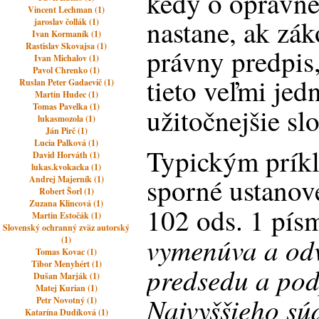
kedy o oprávne
Vincent Lechman (1)
nastane, ak zák
jaroslav čollák (1)
Ivan Kormaník (1)
Rastislav Skovajsa (1)
právny predpis
Ivan Michalov (1)
Pavol Chrenko (1)
tieto veľmi jed
Ruslan Peter Gadaevič (1)
Martin Hudec (1)
Tomas Pavelka (1)
užitočnejšie sl
lukasmozola (1)
Ján Pirč (1)
Lucia Palková (1)
Typickým príkl
David Horváth (1)
lukas.kvokacka (1)
sporné ustanov
Andrej Majerník (1)
Robert Šorl (1)
Zuzana Klincová (1)
102 ods. 1 písm
Martin Estočák (1)
Slovenský ochranný zväz autorský
vymenúva a odv
(1)
Tomas Kovac (1)
Tibor Menyhért (1)
predsedu a po
Dušan Marják (1)
Matej Kurian (1)
Najvyššieho sú
Petr Novotný (1)
Katarína Dudíková (1)