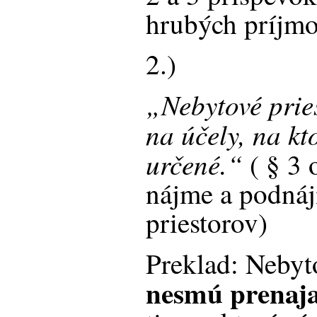
hrubých príjmo
2.)
„Nebytové prie
na účely, na kt
určené.“
( § 3 
nájme a podná
priestorov)
Preklad: Nebyt
nesmú prenaj