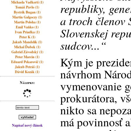
Michaela Vadkerti (1)
republiky, gen
Tomáš Pavlo (1)
Bystrik Bugan (1)
a troch členov
Martin Galgoczy (1)
Martin Poloha (1)
Emil Vaňko (1)
Slovenskej repu
Ivan Priadka (1)
Peter K (1)
sudcov...“
Jakub Mandelík (1)
Michal Ďubek (1)
Gabriel Závodský (1)
Peter Marcin (1)
Kým je prezide
Eduard Pekarovič (1)
Jakub Petráš (1)
návrhom Národ
Dávid Kozák (1)
vymenovanie g
Nálepky:
prokurátora, vš
nikto sa nepoza
má povinnosť a
Napísať nový článok