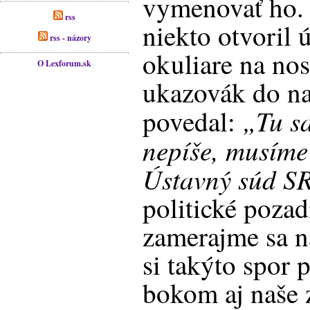
vymenovať ho. 
rss
niekto otvoril 
rss - názory
okuliare na nos
O Lexforum.sk
ukazovák do na
„Tu sa
povedal:
nepíše, musíme
Ústavný súd S
politické pozad
zamerajme sa n
si takýto spor
bokom aj naše z