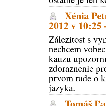
Xénia Petr
2012 v 10:25 
Zálezitost s v
nechcem vobec 
kauzu upozorn
zdoraznenie pr
prvom rade o k
jazyka.
Tomáš Ľal