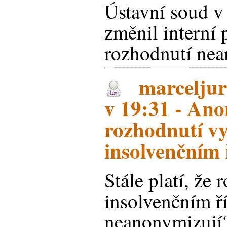
Ústavní soud v
změnil interní 
rozhodnutí ne
marceljur
v 19:31 - An
rozhodnutí v
insolvenčním 
Stále platí, že
insolvenčním ří
neanonymizují