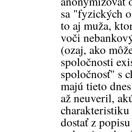
anonymizovať o
sa "fyzických o
to aj muža, kto
voči nebankov
(ozaj, ako môž
spoločnosti ex
spoločnosť" s c
majú tieto dnes
až neuveril, a
charakteristik
dostať z popis