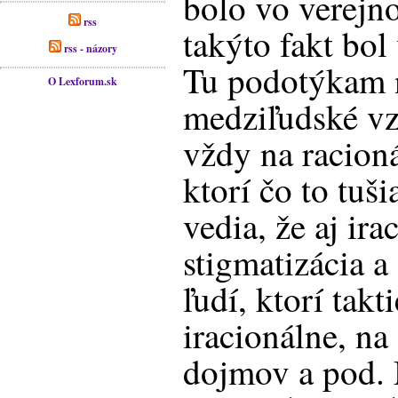
bolo vo verejn
rss
takýto fakt bo
rss - názory
Tu podotýkam n
O Lexforum.sk
medziľudské vz
vždy na racioná
ktorí čo to tuš
vedia, že aj ir
stigmatizácia a
ľudí, ktorí takt
iracionálne, na
dojmov a pod.