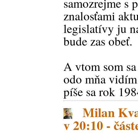
samozrejme s p
znalosťami aktu
legislatívy ju n
bude zas obeť.
A vtom som sa 
odo mňa vidím 
píše sa rok 1984
Milan Kva
v 20:10 - čás