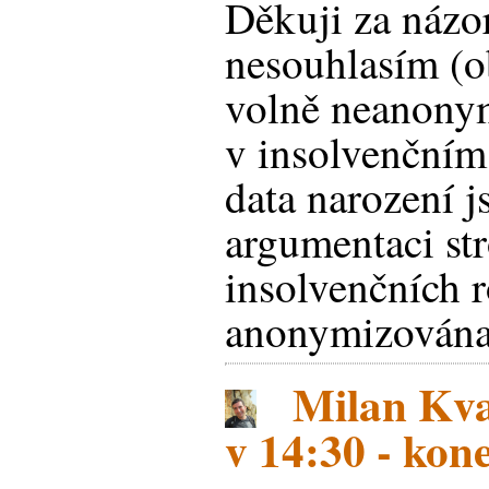
Děkuji za názor
nesouhlasím (o
volně neanony
v insolvenčním 
data narození j
argumentaci str
insolvenčních 
anonymizována
Milan Kva
v 14:30 - ko