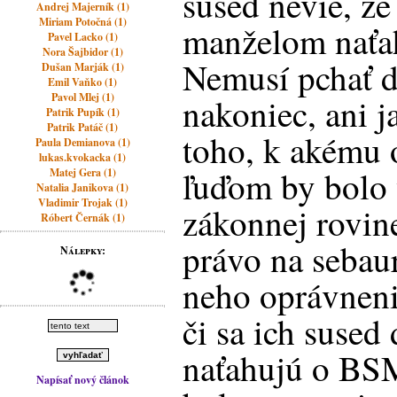
sused nevie, že
Andrej Majerník (1)
Miriam Potočná (1)
manželom nať
Pavel Lacko (1)
Nora Šajbidor (1)
Nemusí pchať d
Dušan Marják (1)
Emil Vaňko (1)
Pavol Mlej (1)
nakoniec, ani j
Patrik Pupík (1)
Patrik Patáč (1)
toho, k akému 
Paula Demianova (1)
lukas.kvokacka (1)
ľuďom by bolo 
Matej Gera (1)
Natalia Janikova (1)
Vladimir Trojak (1)
zákonnej rovin
Róbert Černák (1)
právo na sebau
Nálepky:
neho oprávneni
či sa ich sused 
naťahujú o BS
Napísať nový článok