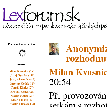
Anonymiz
Posledné komentáre:
rozhodnu
Autori:
Milan Kvasni
Milan Kvasnica (163)
Juraj Gyarfas (119)
20:54
Juraj Alexander (49)
Jaroslav Čollák (45)
Tomáš Klinka (27)
Při provozování
Kristián Csach (26)
Martin Maliar (25)
Milan Hlušák (23)
setkám s rozho
Martin Husovec (13)