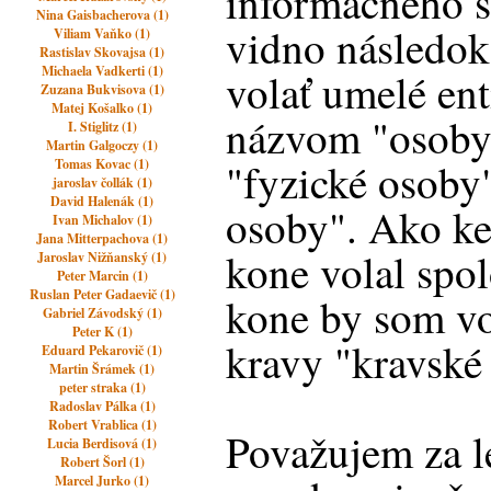
informačného 
Nina Gaisbacherova (1)
vidno následok 
Viliam Vaňko (1)
Rastislav Skovajsa (1)
Michaela Vadkerti (1)
volať umelé ent
Zuzana Bukvisova (1)
Matej Košalko (1)
názvom "osoby
I. Stiglitz (1)
Martin Galgoczy (1)
"fyzické osoby
Tomas Kovac (1)
jaroslav čollák (1)
David Halenák (1)
osoby". Ako ke
Ivan Michalov (1)
Jana Mitterpachova (1)
kone volal spo
Jaroslav Nižňanský (1)
Peter Marcin (1)
Ruslan Peter Gadaevič (1)
kone by som vo
Gabriel Závodský (1)
Peter K (1)
kravy "kravské
Eduard Pekarovič (1)
Martin Šrámek (1)
peter straka (1)
Radoslav Pálka (1)
Robert Vrablica (1)
Považujem za l
Lucia Berdisová (1)
Robert Šorl (1)
Marcel Jurko (1)