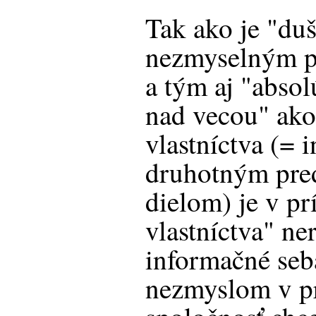
Tak ako je "duš
nezmyselným p
a tým aj "abso
nad vecou" ako
vlastníctva (= 
druhotným pre
dielom) je v p
vlastníctva" ner
informačné seb
nezmyslom v pr