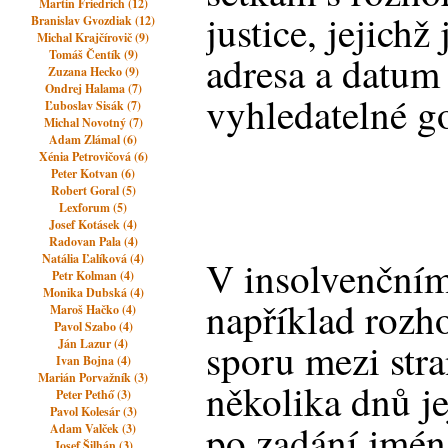
Martin Friedrich (12)
justice, jejichž
Branislav Gvozdiak (12)
Michal Krajčírovič (9)
Tomáš Čentík (9)
adresa a datum 
Zuzana Hecko (9)
Ondrej Halama (7)
vyhledatelné g
Ľuboslav Sisák (7)
Michal Novotný (7)
Adam Zlámal (6)
Xénia Petrovičová (6)
Peter Kotvan (6)
Robert Goral (5)
Lexforum (5)
Josef Kotásek (4)
Radovan Pala (4)
Natália Ľalíková (4)
V insolvenčním 
Petr Kolman (4)
Monika Dubská (4)
například rozh
Maroš Hačko (4)
Pavol Szabo (4)
sporu mezi str
Ján Lazur (4)
Ivan Bojna (4)
Marián Porvažník (3)
několika dnů je
Peter Pethő (3)
Pavol Kolesár (3)
po zadání jmén
Adam Valček (3)
Josef Šilhán (3)