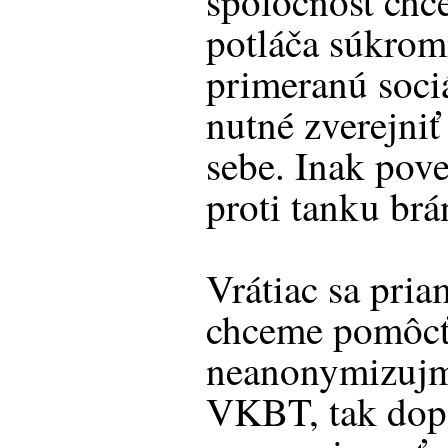
spoločnosť chce
potláča súkrom
primeranú sociá
nutné zverejniť
sebe. Inak pov
proti tanku brá
Vrátiac sa pria
chceme pomôcť
neanonymizujme
VKBT, tak dop