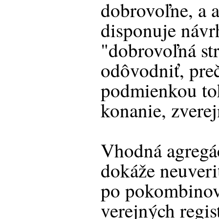
dobrovoľne, a a
disponuje návr
"dobrovoľná st
odôvodniť, pre
podmienkou toh
konanie, zverej
Vhodná agregá
dokáže neuverit
po pokombinova
verejných regis