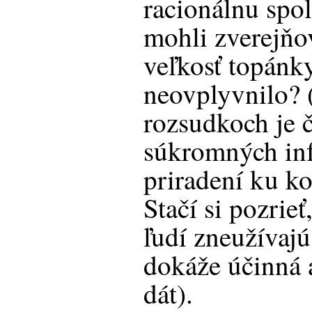
racionálnu spo
mohli zverejňo
veľkosť topánky
neovplyvnilo? 
rozsudkoch je č
súkromných inf
priradení ku ko
Stačí si pozrieť
ľudí zneužívajú
dokáže účinná 
dát).