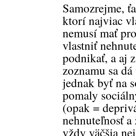
Samozrejme, ťaž
ktorí najviac vl
nemusí mať profi
vlastniť nehnut
podnikať, a aj 
zoznamu sa dá v
jednak byť na so
pomaly sociál
(opak = depriv
nehnuteľnosť a 
vždy väčšia nei