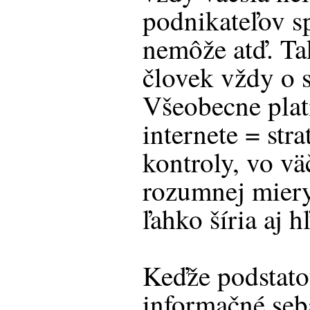
podnikateľov s
nemôže atď. Tak
človek vždy o s
Všeobecne platí
internete = stra
kontroly, vo vä
rozumnej miery
ľahko šíria aj h
Keďže podstato
informačné seb