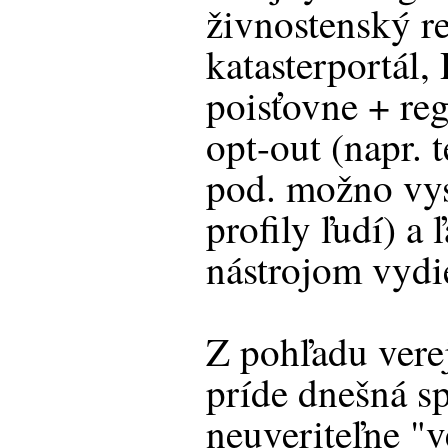
živnostenský re
katasterportál,
poisťovne + re
opt-out (napr. 
pod. možno vys
profily ľudí) a 
nástrojom vydie
Z pohľadu vere
príde dnešná s
neuveriteľne "v