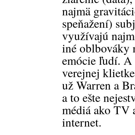
najmä gravitác
speňažení) subj
využívajú najm
iné oblbováky
emócie ľudí. A 
verejnej klietke
už Warren a Bra
a to ešte nejest
médiá ako TV a
internet.