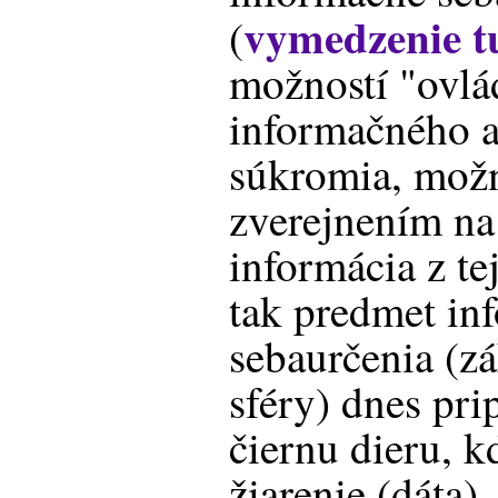
vymedzenie t
(
možností "ovlá
informačného 
súkromia, možn
zverejnením na 
informácia z tej
tak predmet in
sebaurčenia (z
sféry) dnes pr
čiernu dieru, k
žiarenie (dáta),