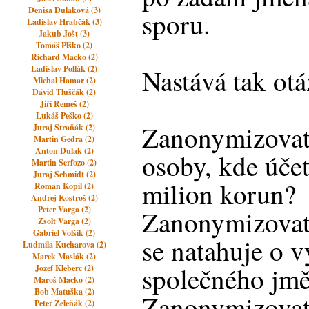
Denisa Dulaková (3)
sporu.
Ladislav Hrabčák (3)
Jakub Jošt (3)
Tomáš Plško (2)
Richard Macko (2)
Ladislav Pollák (2)
Nastává tak otá
Michal Hamar (2)
Dávid Tluščák (2)
Jiří Remeš (2)
Lukáš Peško (2)
Zanonymizovat
Juraj Straňák (2)
Martin Gedra (2)
Anton Dulak (2)
osoby, kde účet
Martin Serfozo (2)
Juraj Schmidt (2)
milion korun?
Roman Kopil (2)
Andrej Kostroš (2)
Peter Varga (2)
Zanonymizovat 
Zsolt Varga (2)
Gabriel Volšík (2)
se natahuje o 
Ludmila Kucharova (2)
Marek Maslák (2)
společného jm
Jozef Kleberc (2)
Maroš Macko (2)
Bob Matuška (2)
Zanonymizovat 
Peter Zeleňák (2)