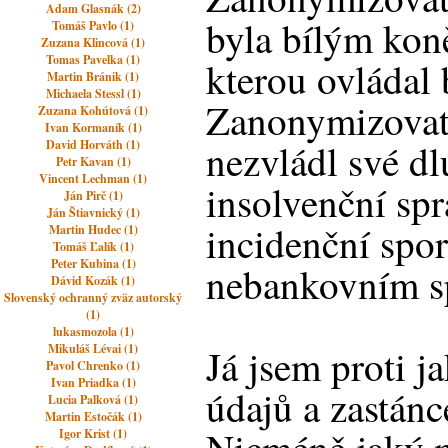
Adam Glasnák (2)
byla bílým kon
Tomáš Pavlo (1)
Zuzana Klincová (1)
Tomas Pavelka (1)
kterou ovládal
Martin Bránik (1)
Michaela Stessl (1)
Zanonymizovat
Zuzana Kohútová (1)
Ivan Kormaník (1)
nezvládl své dl
David Horváth (1)
Petr Kavan (1)
Vincent Lechman (1)
insolvenční sp
Ján Pirč (1)
Ján Štiavnický (1)
incidenční spor
Martin Hudec (1)
Tomáš Ľalík (1)
Peter Kubina (1)
nebankovním s
Dávid Kozák (1)
Slovenský ochranný zväz autorský
(1)
lukasmozola (1)
Mikuláš Lévai (1)
Já jsem proti j
Pavol Chrenko (1)
Ivan Priadka (1)
údajů a zastánc
Lucia Palková (1)
Martin Estočák (1)
Igor Krist (1)