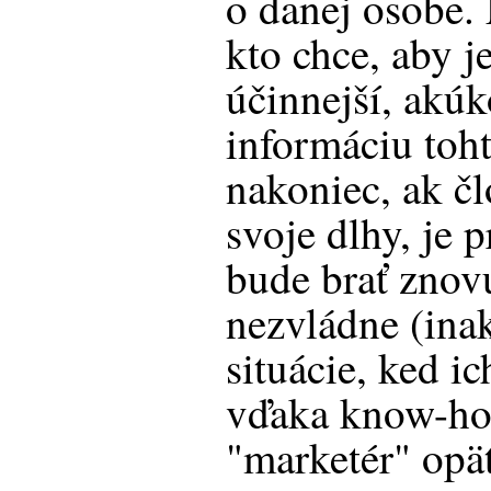
o danej osobe.
kto chce, aby j
účinnejší, akúk
informáciu toht
nakoniec, ak čl
svoje dlhy, je 
bude brať znov
nezvládne (inak
situácie, ked i
vďaka know-ho
"marketér" opä