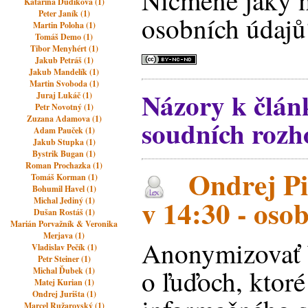
Nicméně jaký m
Katarína Dudíková (1)
Peter Janík (1)
osobních údajů
Martin Poloha (1)
Tomáš Demo (1)
Tibor Menyhért (1)
Jakub Petráš (1)
Jakub Mandelík (1)
Martin Svoboda (1)
Názory k člá
Juraj Lukáč (1)
Petr Novotný (1)
Zuzana Adamova (1)
soudních rozh
Adam Pauček (1)
Jakub Stupka (1)
Bystrik Bugan (1)
Roman Prochazka (1)
Ondrej Pi
Tomáš Korman (1)
Bohumil Havel (1)
v 14:30 - oso
Michal Jediný (1)
Dušan Rostáš (1)
Marián Porvažník & Veronika
Merjava (1)
Anonymizovať b
Vladislav Pečík (1)
Petr Steiner (1)
o ľuďoch, ktoré
Michal Ďubek (1)
Matej Kurian (1)
Ondrej Jurišta (1)
Marcel Ružarovský (1)