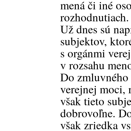
mená či iné os
rozhodnutiach.
Už dnes sú nap
subjektov, kto
s orgánmi verej
v rozsahu meno,
Do zmluvného 
verejnej moci, 
však tieto subj
dobrovoľne. D
však zriedka vs