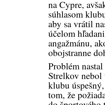
na Cypre, avša
súhlasom klubu
aby sa vrátil n
účelom hľadan
angažmánu, ako
obojstranne do
Problém nastal
Strelkov nebol
klubu úspešný,
tom, že požiad
do športového