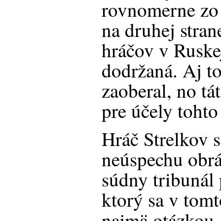
rovnomerne zo 
na druhej stran
hráčov v Ruskej
dodržaná. Aj t
zaoberal, no tá
pre účely tohto
Hráč Strelkov 
neúspechu obrá
súdny tribunál
ktorý sa v tomt
najmä otázkou