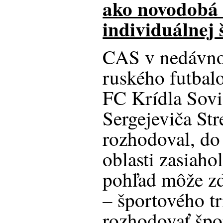
ako novodobá
individuálnej 
CAS v nedávno
ruského futba
FC Krídla Sovi
Sergejeviča Str
rozhodoval, do 
oblasti zasiaho
pohľad môže zd
– športového tr
rozhodovať špo