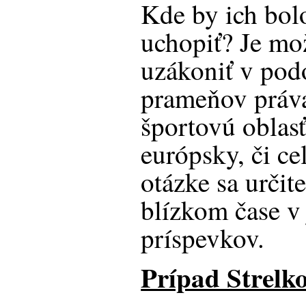
Kde by ich bol
uchopiť? Je mož
uzákoniť v pod
prameňov práva
športovú oblas
európsky, či ce
otázke sa určit
blízkom čase v
príspevkov.
Prípad Strelko