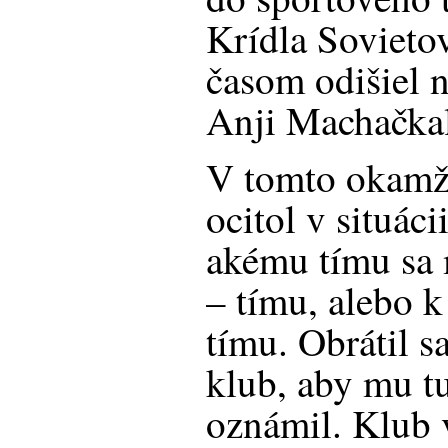
Krídla Sovietov
časom odišiel 
Anji Machačkal
V tomto okamži
ocitol v situáci
akému tímu sa m
– tímu, alebo 
tímu. Obrátil s
klub, aby mu t
oznámil. Klub 