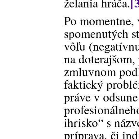
[
želania hráča.
Po momentne, 
spomenutých st
vôľu (negatívn
na doterajšom,
zmluvnom podk
faktický problé
práve v odsun
profesionálneho
ihrisko“ s náz
príprava, či in