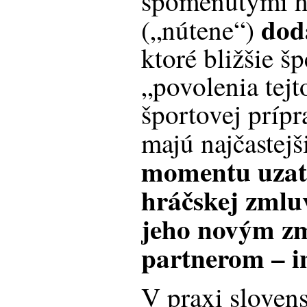
spomenutými h
dod
(„nútene“)
ktoré bližšie š
„povolenia tejt
športovej prípr
majú najčastejš
momentu uzat
hráčskej zmlu
jeho novým 
partnerom – 
V praxi slovens