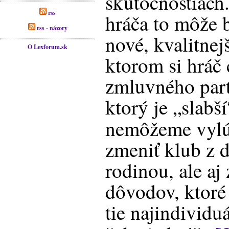
skutočnostiach
rss
hráča to môže b
rss - názory
nové, kvalitnejš
O Lexforum.sk
ktorom si hráč 
zmluvného part
ktorý je „slabš
nemôžeme vylú
zmeniť klub z 
rodinou, ale aj
dôvodov, ktoré
tie najindividu