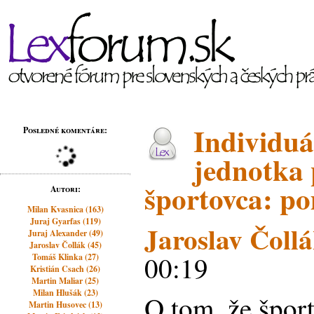
Individuá
Posledné komentáre:
jednotka 
športovca: po
Autori:
Milan Kvasnica (163)
Juraj Gyarfas (119)
Jaroslav Čoll
Juraj Alexander (49)
Jaroslav Čollák (45)
00:19
Tomáš Klinka (27)
Kristián Csach (26)
Martin Maliar (25)
Milan Hlušák (23)
O tom, že špor
Martin Husovec (13)