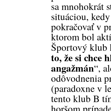
sa mnohokrát s
situáciou, ked
pokračovať v p
ktorom bol aktí
Športový klub
to, že si chce 
angažmán
“, a
odôvodnenia pr
(paradoxne v l
tento klub B t
horšom prípade