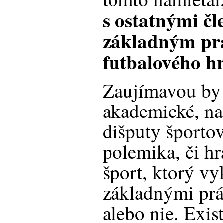
s ostatnými čl
základným pr
futbalového h
Zaujímavou by 
akademické, na
dišputy športo
polemika, či h
šport, ktorý v
základnými prá
alebo nie. Exis