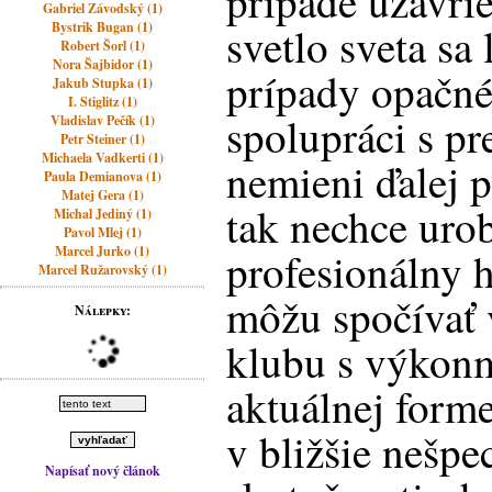
prípade uzavri
Gabriel Závodský (1)
Bystrik Bugan (1)
svetlo sveta sa
Robert Šorl (1)
Nora Šajbidor (1)
prípady opačné
Jakub Stupka (1)
I. Stiglitz (1)
spolupráci s 
Vladislav Pečík (1)
Petr Steiner (1)
Michaela Vadkerti (1)
nemieni ďalej 
Paula Demianova (1)
Matej Gera (1)
tak nechce uro
Michal Jediný (1)
Pavol Mlej (1)
Marcel Jurko (1)
profesionálny 
Marcel Ružarovský (1)
môžu spočívať 
Nálepky:
klubu s výkonm
aktuálnej form
v bližšie nešpe
Napísať nový článok