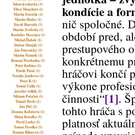
lukas.kvokacka (1)
kondície a fo
Tibor Menyhért (1)
Martin Estočák (1)
nič spoločné. D
Martin Hudec (1)
David Horváth (1)
Martin Svoboda (1)
období pred, a
Rastislav Skovajsa (1)
Michal Ďubek (1)
prestupového o
Dušan Marják (1)
Ján Štiavnický (1)
Martin Šrámek (1)
konkrétnemu p
Roman Prochazka (1)
Peter Kubina (1)
hráčovi končí 
Patrik Patáč (1)
Natalia Janikova (1)
výkone profesi
Peter K (1)
Tomáš Ľalík (1)
jaroslav čollák (1)
[1]
činnosti“
. Š
Miriam Potočná (1)
Tomáš Pavlo (1)
tohto hráča s 
Ján Pirč (1)
Zuzana Kohútová (1)
Matej Košalko (1)
platnosť aktuá
Pavel Lacko (1)
Tomas Pavelka (1)
Zuzana Klincová (1)