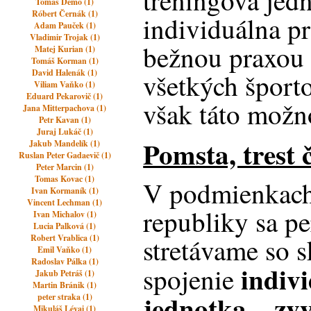
tréningová jed
Tomáš Demo (1)
Róbert Černák (1)
individuálna pr
Adam Pauček (1)
Vladimir Trojak (1)
bežnou praxou 
Matej Kurian (1)
Tomáš Korman (1)
David Halenák (1)
všetkých športo
Viliam Vaňko (1)
Eduard Pekarovič (1)
však táto mož
Jana Mitterpachova (1)
Petr Kavan (1)
Juraj Lukáč (1)
Pomsta, trest 
Jakub Mandelík (1)
Ruslan Peter Gadaevič (1)
Peter Marcin (1)
Tomas Kovac (1)
V podmienkach
Ivan Kormaník (1)
Vincent Lechman (1)
republiky sa p
Ivan Michalov (1)
Lucia Palková (1)
Robert Vrablica (1)
stretávame so s
Emil Vaňko (1)
Radoslav Pálka (1)
indiv
spojenie
Jakub Petráš (1)
Martin Bránik (1)
jednotka – zvy
peter straka (1)
Mikuláš Lévai (1)