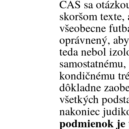
CAS sa otázko
skoršom texte, 
všeobecne futb
oprávnený, aby
teda nebol izo
samostatnému, 
kondičnému tr
dôkladne zaobe
všetkých podst
nakoniec judik
podmienok je 