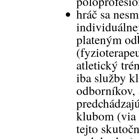
poloprofesi
hráč sa nesm
individuálne
plateným o
(fyzioterapeu
atletický tré
iba služby k
odborníkov, 
predchádzaj
klubom (via 
tejto skutoč