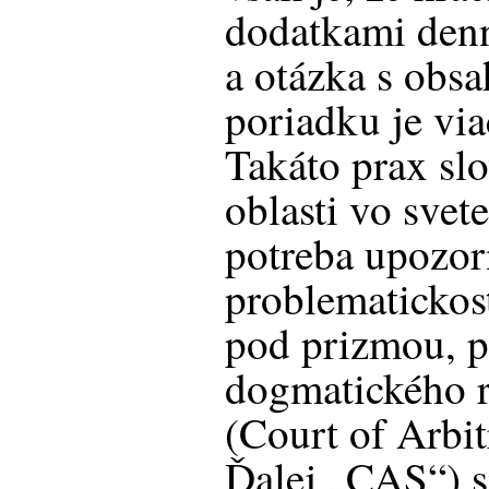
dodatkami denn
a otázka s obsa
poriadku je via
Takáto prax slo
oblasti vo svet
potreba upozorn
problematickosť
pod prizmou, p
dogmatického 
(Court of Arbit
Ďalej „CAS“) s