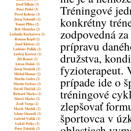
Josef Šilhán (3)
Tréningové jed
Peter Pethő (3)
Pavol Kolesár (3)
konkrétny trén
Juraj Schmidt (2)
Tomáš Plško (2)
Bob Matuška (2)
zodpovedná za 
Ludmila Kucharova (2)
Roman Kopil (2)
prípravu danéh
Jozef Kleberc (2)
Ladislav Pollák (2)
družstva, kondi
Andrej Kostroš (2)
Jiří Remeš (2)
Anton Dulak (2)
fyzioterapeut.
Juraj Straňák (2)
Michal Hamar (2)
prípade ide o š
Martin Gedra (2)
Martin Serfozo (2)
Dávid Tluščák (2)
tréningové cykl
Richard Macko (2)
Maroš Macko (2)
zlepšovať form
Zsolt Varga (2)
Marek Maslák (2)
športovca v úz
Adam Glasnák (2)
Gabriel Volšík (2)
Lukáš Peško (2)
oblastiach vym
Peter Zeleňák (2)