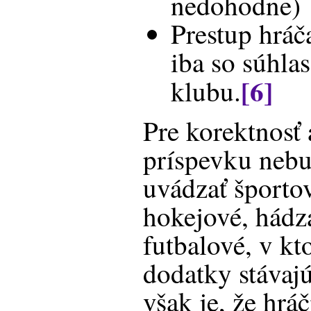
nedohodne)
Prestup hráč
iba so súhl
[6]
klubu.
Pre korektnosť 
príspevku neb
uvádzať športov
hokejové, hádz
futbalové, v kt
dodatky stávajú
však je, že hráč