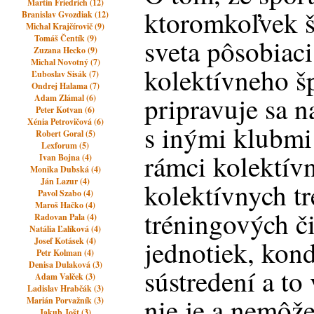
Martin Friedrich (12)
ktoromkoľvek 
Branislav Gvozdiak (12)
Michal Krajčírovič (9)
Tomáš Čentík (9)
sveta pôsobiaci
Zuzana Hecko (9)
Michal Novotný (7)
kolektívneho šp
Ľuboslav Sisák (7)
Ondrej Halama (7)
pripravuje sa n
Adam Zlámal (6)
Peter Kotvan (6)
Xénia Petrovičová (6)
s inými klubmi
Robert Goral (5)
Lexforum (5)
rámci kolektívn
Ivan Bojna (4)
Monika Dubská (4)
Ján Lazur (4)
kolektívnych t
Pavol Szabo (4)
Maroš Hačko (4)
tréningových č
Radovan Pala (4)
Natália Ľalíková (4)
jednotiek, kon
Josef Kotásek (4)
Petr Kolman (4)
Denisa Dulaková (3)
sústredení a to
Adam Valček (3)
Ladislav Hrabčák (3)
nie je a nemôž
Marián Porvažník (3)
Jakub Jošt (3)