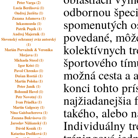
Peter Varga (2)
odbornou špeci
Lucia Berdisová (1)
Ondrej Jurišta (1)
Zuzana Adamova (1)
spomenutých o
lukasmozola (1)
Patrik Pupík (1)
povedané, môže
Andrej Majerník (1)
Slovenský ochranný zväz autorský
kolektívnych t
(1)
Marián Porvažník & Veronika
Merjava (1)
športového tímu
Michaela Stessl (1)
Igor Krist (1)
možná cesta a 
Pavol Chrenko (1)
Dušan Rostáš (1)
Martin Poloha (1)
konci tohto prí
Peter Janík (1)
Bohumil Havel (1)
najžiadanejšia 
Petr Novotný (1)
Ivan Priadka (1)
Martin Galgoczy (1)
takého, alebo n
Nina Gaisbacherova (1)
Zuzana Bukvisova (1)
Individuálny t
Jaroslav Nižňanský (1)
Dávid Kozák (1)
Katarína Dudíková (1)