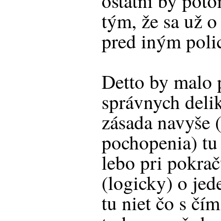
ostatní by poto
tým, že sa už 
pred iným poli
Detto by malo p
správnych deli
zásada navyše 
pochopenia) tu 
lebo pri pokra
(logicky) o jed
tu niet čo s čí