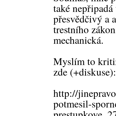
také nepřipadá
přesvědčivý a a
trestního záko
mechanická.
Myslím to kriti
zde (+diskuse)
http://jinepra
potmesil-sporn
prestupkove_2