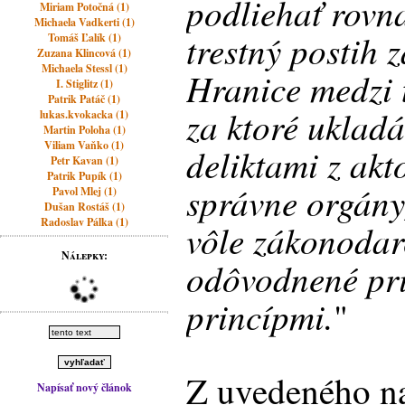
podliehať rovn
Miriam Potočná (1)
Michaela Vadkerti (1)
trestný postih za
Tomáš Ľalík (1)
Zuzana Klincová (1)
Michaela Stessl (1)
Hranice medzi t
I. Stiglitz (1)
Patrik Patáč (1)
za ktoré ukladá
lukas.kvokacka (1)
Martin Poloha (1)
Viliam Vaňko (1)
deliktami z akt
Petr Kavan (1)
Patrik Pupík (1)
správne orgány
Pavol Mlej (1)
Dušan Rostáš (1)
Radoslav Pálka (1)
vôle zákonodar
Nálepky:
odôvodnené pr
princípmi.
"
Z uvedeného na
Napísať nový článok