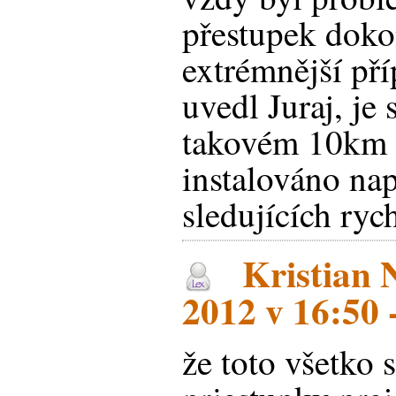
přestupek doko
extrémnější pří
uvedl Juraj, je 
takovém 10km 
instalováno na
sledujících rych
Kristian N
2012 v 16:50 
že toto všetko 