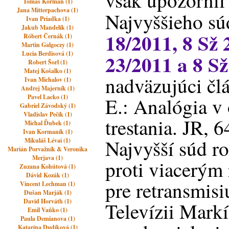
však upozornil
Tomáš Korman (1)
Jana Mitterpachova (1)
Najvyššieho sú
Ivan Priadka (1)
Jakub Mandelík (1)
18/2011
, 8 Sž
Róbert Černák (1)
Martin Galgoczy (1)
Lucia Berdisová (1)
23/2011
a 8 S
Robert Šorl (1)
Matej Košalko (1)
nadväzujúci 
Ivan Michalov (1)
Andrej Majerník (1)
Pavel Lacko (1)
E.: Analógia v 
Gabriel Závodský (1)
Vladislav Pečík (1)
trestania. JR, 
Michal Ďubek (1)
Ivan Kormaník (1)
Najvyšší súd r
Mikuláš Lévai (1)
Marián Porvažník & Veronika
Merjava (1)
proti viacerým
Zuzana Kohútová (1)
Dávid Kozák (1)
pre retransmisi
Vincent Lechman (1)
Dušan Marják (1)
David Horváth (1)
Televízii Mark
Emil Vaňko (1)
Paula Demianova (1)
Katarína Dudíková (1)