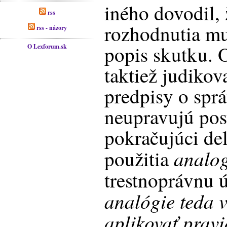
iného dovodil,
rss
rozhodnutia mu
rss - názory
popis skutku. 
O Lexforum.sk
taktiež judikov
predpisy o spr
neupravujú pos
pokračujúci del
analog
použitia
trestnoprávnu 
analógie teda 
aplikovať pravi