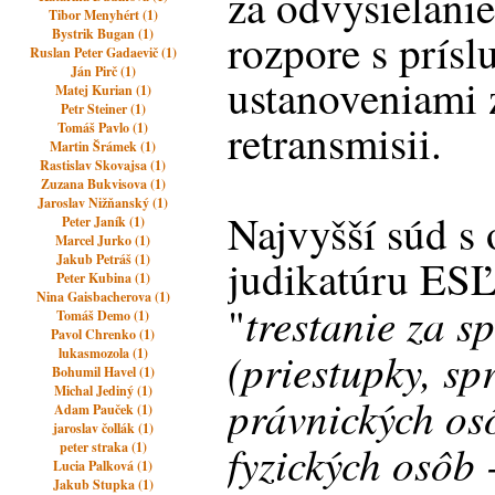
za odvysielanie
Tibor Menyhért (1)
rozpore s prís
Bystrik Bugan (1)
Ruslan Peter Gadaevič (1)
Ján Pirč (1)
ustanoveniami 
Matej Kurian (1)
Petr Steiner (1)
retransmisii.
Tomáš Pavlo (1)
Martin Šrámek (1)
Rastislav Skovajsa (1)
Zuzana Bukvisova (1)
Jaroslav Nižňanský (1)
Najvyšší súd s
Peter Janík (1)
Marcel Jurko (1)
Jakub Petráš (1)
judikatúru ESĽ
Peter Kubina (1)
Nina Gaisbacherova (1)
trestanie za s
"
Tomáš Demo (1)
Pavol Chrenko (1)
(priestupky, sp
lukasmozola (1)
Bohumil Havel (1)
Michal Jediný (1)
právnických os
Adam Pauček (1)
jaroslav čollák (1)
fyzických osôb 
peter straka (1)
Lucia Palková (1)
Jakub Stupka (1)