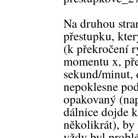
Na druhou stra
přestupku, kter
(k překročení r
momentu x, pře
sekund/minut, 
nepoklesne pod 
opakovaný (na
dálnice dojde k
několikrát), b
vždy byl problé