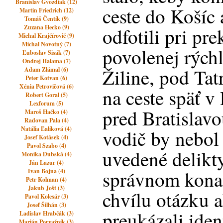
Branislav Gvozdiak (12)
ceste do Košíc a
Martin Friedrich (12)
Tomáš Čentík (9)
Zuzana Hecko (9)
odfotili pri pr
Michal Krajčírovič (9)
Michal Novotný (7)
povolenej rýchl
Ľuboslav Sisák (7)
Ondrej Halama (7)
Žiline, pod Ta
Adam Zlámal (6)
Peter Kotvan (6)
Xénia Petrovičová (6)
na ceste späť v
Robert Goral (5)
Lexforum (5)
pred Bratislav
Maroš Hačko (4)
Radovan Pala (4)
Natália Ľalíková (4)
vodič by nebol 
Josef Kotásek (4)
Pavol Szabo (4)
uvedené delikty
Monika Dubská (4)
Ján Lazur (4)
správnom kona
Ivan Bojna (4)
Petr Kolman (4)
Jakub Jošt (3)
chvílu otázku a
Pavol Kolesár (3)
Josef Šilhán (3)
preukázali iden
Ladislav Hrabčák (3)
Marián Porvažník (3)