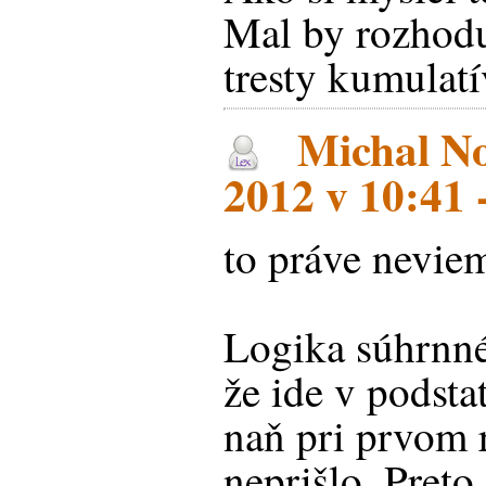
Mal by rozhodu
tresty kumulat
Michal No
2012 v 10:41 
to práve nevie
Logika súhrnné
že ide v podsta
naň pri prvom 
neprišlo. Preto