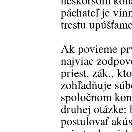
neskoršom kona
páchateľ je vin
trestu upúšťam
Ak povieme prv
najviac zodpov
priest. zák., kt
zohľadňuje súb
spoločnom kona
druhej otázke:
postulovať akú