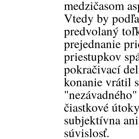
medzičasom asp
Vtedy by podľa
predvolaný toľ
prejednanie pr
priestupkov spá
pokračivací del
konanie vrátil 
"nezávadného" 
čiastkové útoky
subjektívna ani
súvislosť.