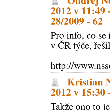
Ondřej Ne
2012 v 11:49 
28/2009 - 62
Pro info, co se
v ČR týče, řeši
http://www.n
Kristian N
2012 v 15:30 
Takže ono to je