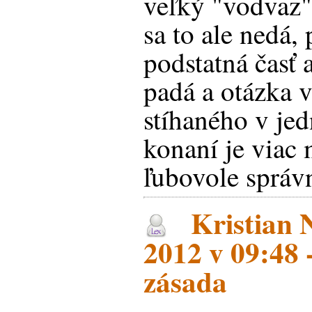
veľký "vodvaz"
sa to ale nedá,
podstatná časť 
padá a otázka 
stíhaného v je
konaní je viac
ľubovole správ
Kristian N
2012 v 09:48
zásada