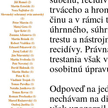
Jiří Remeš (2)
trváceho a hro
Martin Estočák (1)
Nora Šajbidor (1)
Slovenský ochranný zväz autorský
činu a v rámci t
(1)
Peter Marcin (1)
úhrnného, súh
Matej Gera (1)
Igor Krist (1)
trestu a nástroj
Zuzana Adamova (1)
Martin Bránik (1)
Robert Vrablica (1)
recidívy. Práv
Eduard Pekarovič (1)
Juraj Lukáč (1)
trestania však 
Ján Štiavnický (1)
Martin Svoboda (1)
Petr Novotný (1)
osobitnú úprav
David Halenák (1)
Martin Hudec (1)
Peter K (1)
Vladimir Trojak (1)
Tomas Pavelka (1)
Odpoveď na jed
Natalia Janikova (1)
Tomas Kovac (1)
nechávam na d
Roman Prochazka (1)
Marcel Ružarovský (1)
Ondrej Jurišta (1)