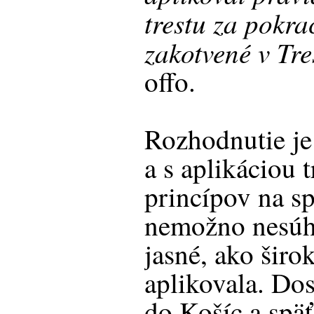
trestu za pokra
zakotvené v Tr
offo.
Rozhodnutie j
a s aplikáciou 
princípov na sp
nemožno nesúhl
jasné, ako širo
aplikovala. Dos
do Košíc a spä