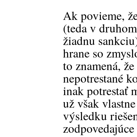
Ak povieme, že
(teda v druhom
žiadnu sankciu)
hrane so zmyslo
to znamená, ž
nepotrestané k
inak potrestať 
už však vlastne 
výsledku riešen
zodpovedajúce