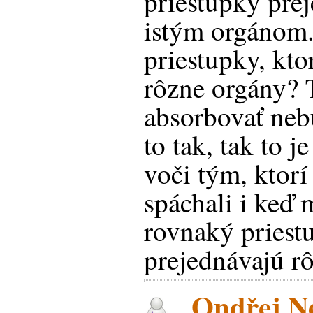
priestupky pre
istým orgánom.
priestupky, kto
rôzne orgány? 
absorbovať neb
to tak, tak to j
voči tým, ktorí 
spáchali i keď 
rovnaký priestu
prejednávajú rô
Ondřej Ne