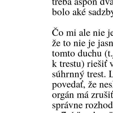
treba aspoň dva
bolo aké sadzb
Čo mi ale nie j
že to nie je jas
tomto duchu (t.
k trestu) rieši
súhrnný trest. 
povedať, že ne
orgán má zrušiť
správne rozhodn