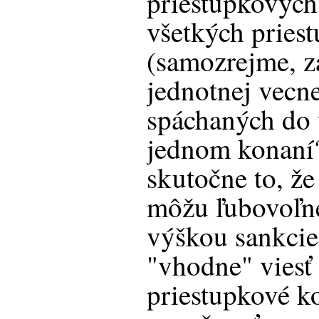
priestupkových
všetkých pries
(samozrejme, z
jednotnej vecne
spáchaných do 
jednom konaní?
skutočne to, ž
môžu ľubovoľn
výškou sankcie
"vhodne" viesť
priestupkové k