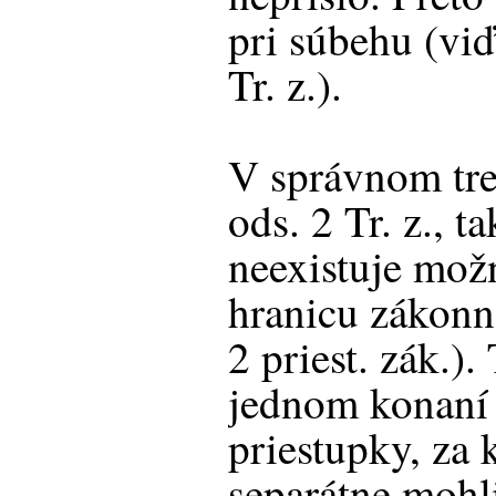
pri súbehu (viď
Tr. z.).
V správnom tr
ods. 2 Tr. z., t
neexistuje mož
hranicu zákonn
2 priest. zák.)
jednom konaní 
priestupky, za
separátne mohl