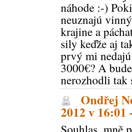
náhode :-) Pok
neuznajú vinn
krajine a pácha
sily keďže aj ta
prvý mi nedajú
3000€? A budem
nerozhodli tak 
Ondřej Ne
2012 v 16:01 
Souhlas, mně p