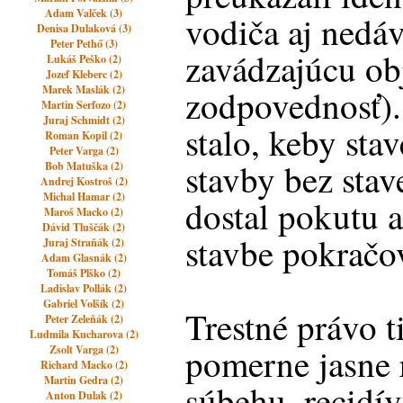
Adam Valček (3)
vodiča aj nedá
Denisa Dulaková (3)
Peter Pethő (3)
zavádzajúcu ob
Lukáš Peško (2)
Jozef Kleberc (2)
Marek Maslák (2)
zodpovednosť).
Martin Serfozo (2)
Juraj Schmidt (2)
stalo, keby sta
Roman Kopil (2)
Peter Varga (2)
stavby bez sta
Bob Matuška (2)
Andrej Kostroš (2)
Michal Hamar (2)
dostal pokutu 
Maroš Macko (2)
Dávid Tluščák (2)
stavbe pokračo
Juraj Straňák (2)
Adam Glasnák (2)
Tomáš Plško (2)
Ladislav Pollák (2)
Gabriel Volšík (2)
Trestné právo ti
Peter Zeleňák (2)
Ludmila Kucharova (2)
pomerne jasne r
Zsolt Varga (2)
Richard Macko (2)
Martin Gedra (2)
súbehu, recidí
Anton Dulak (2)