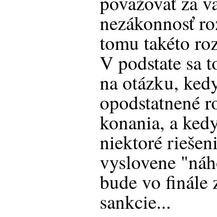
považovať za v
nezákonnosť ro
tomu takéto ro
V podstate sa t
na otázku, kedy
opodstatnené ro
konania, a ked
niektoré riešen
vyslovene "náh
bude vo finále 
sankcie...