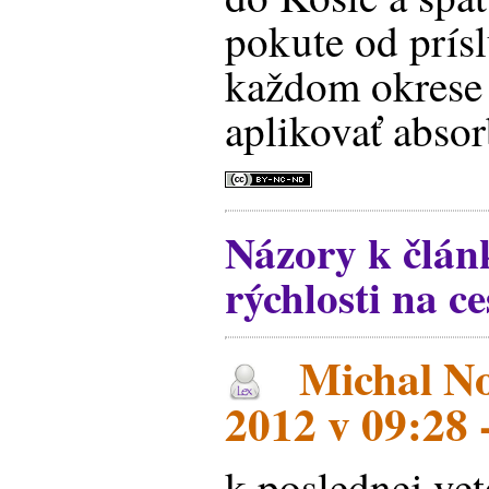
pokute od prís
každom okrese 
aplikovať abso
Názory k člán
rýchlosti na ce
Michal No
2012 v 09:28 
k poslednej vet