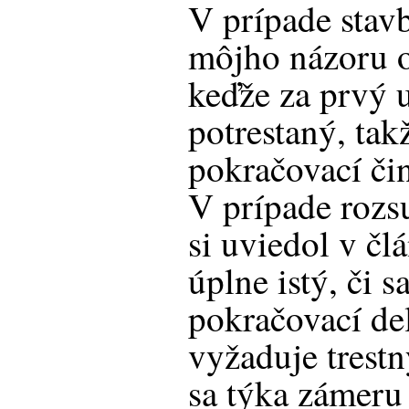
V prípade stav
môjho názoru o
keďže za prvý u
potrestaný, tak
pokračovací či
V prípade rozs
si uviedol v čl
úplne istý, či s
pokračovací del
vyžaduje trest
sa týka zámeru 