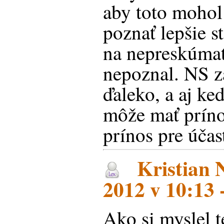
aby toto mohol 
poznať lepšie s
na nepreskúmat
nepoznal. NS za
ďaleko, a aj ke
môže mať prín
prínos pre účas
Kristian N
2012 v 10:13 
Ako si myslel 