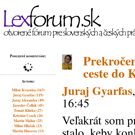
Prekročen
Posledné komentáre:
ceste do K
Autori:
Juraj Gyarfas
Milan Kvasnica (163)
Juraj Gyarfas (119)
16:45
Juraj Alexander (49)
Jaroslav Čollák (45)
Tomáš Klinka (27)
Veľakrát som p
Kristián Csach (26)
Martin Maliar (25)
Milan Hlušák (23)
stalo, keby ko
Martin Husovec (13)