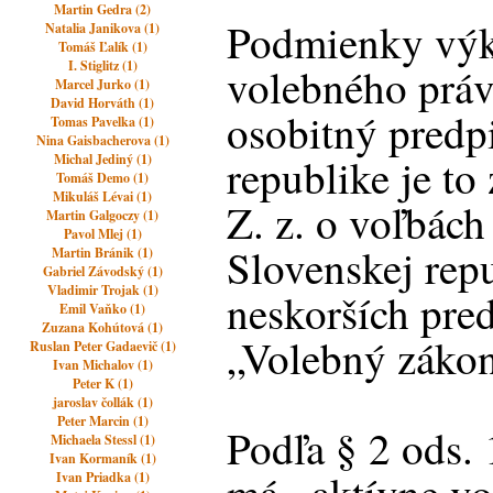
Martin Gedra (2)
Podmienky výk
Natalia Janikova (1)
Tomáš Ľalík (1)
I. Stiglitz (1)
volebného práv
Marcel Jurko (1)
David Horváth (1)
osobitný predp
Tomas Pavelka (1)
Nina Gaisbacherova (1)
republike je to
Michal Jediný (1)
Tomáš Demo (1)
Mikuláš Lévai (1)
Z. z. o voľbác
Martin Galgoczy (1)
Pavol Mlej (1)
Slovenskej rep
Martin Bránik (1)
Gabriel Závodský (1)
Vladimir Trojak (1)
neskorších pred
Emil Vaňko (1)
Zuzana Kohútová (1)
„Volebný zákon
Ruslan Peter Gadaevič (1)
Ivan Michalov (1)
Peter K (1)
jaroslav čollák (1)
Peter Marcin (1)
Podľa § 2 ods.
Michaela Stessl (1)
Ivan Kormaník (1)
Ivan Priadka (1)