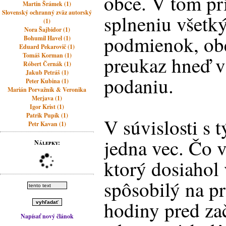
obce. V tom pr
Martin Šrámek (1)
Slovenský ochranný zväz autorský
splneniu všetk
(1)
Nora Šajbidor (1)
podmienok, ob
Bohumil Havel (1)
Eduard Pekarovič (1)
Tomáš Korman (1)
preukaz hneď v
Róbert Černák (1)
Jakub Petráš (1)
podaniu.
Peter Kubina (1)
Marián Porvažník & Veronika
Merjava (1)
Igor Krist (1)
Patrik Pupík (1)
V súvislosti s 
Petr Kavan (1)
jedna vec. Čo 
Nálepky:
ktorý dosiahol 
spôsobilý na pr
hodiny pred za
Napísať nový článok