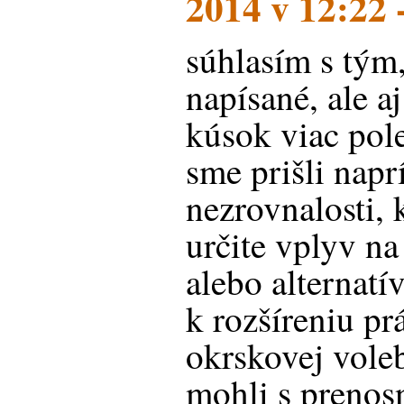
2014 v 12:22 
súhlasím s tým,
napísané, ale a
kúsok viac pol
sme prišli napr
nezrovnalosti, 
určite vplyv na
alebo alternatí
k rozšíreniu p
okrskovej vole
mohli s prenos