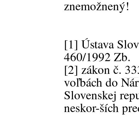
znemožnený!
[1] Ústava Slov
460/1992 Zb.
[2] zákon č.
33
voľbách do Nár
Slovenskej rep
neskor-ších pr