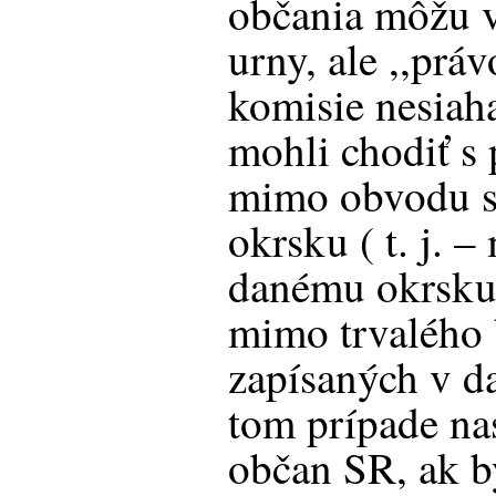
občania môžu v
urny, ale ,,prá
komisie nesiah
mohli chodiť s
mimo obvodu s
okrsku ( t. j. –
danému okrsku 
mimo trvalého 
zapísaných v d
tom prípade nas
občan SR, ak by