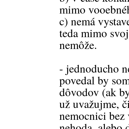
mimo vooebné
c) nemá vystave
teda mimo svoj
nemôže.
- jednoducho n
povedal by som
dôvodov (ak by
už uvažujme, či
nemocnici bez 
nehoda, alebo 