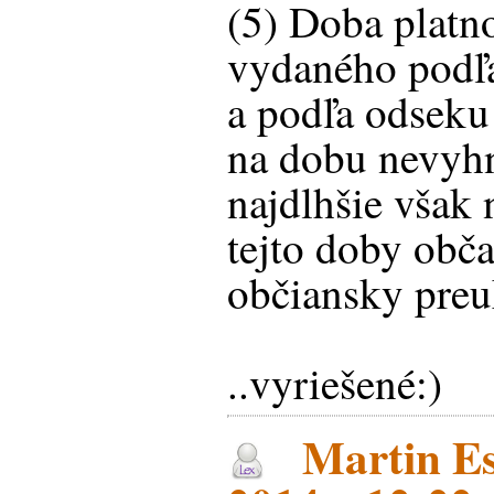
(5) Doba platno
vydaného podľa
a podľa odseku 
na dobu nevyhn
najdlhšie však 
tejto doby obč
občiansky preu
..vyriešené:)
Martin Es