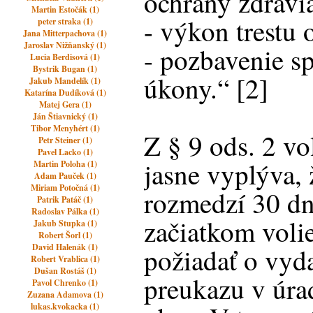
ochrany zdravia
Martin Estočák (1)
- výkon trestu 
peter straka (1)
Jana Mitterpachova (1)
Jaroslav Nižňanský (1)
- pozbavenie sp
Lucia Berdisová (1)
Bystrik Bugan (1)
úkony.“ [2]
Jakub Mandelík (1)
Katarína Dudíková (1)
Matej Gera (1)
Ján Štiavnický (1)
Tibor Menyhért (1)
Z § 9 ods. 2 v
Petr Steiner (1)
Pavel Lacko (1)
jasne vyplýva, 
Martin Poloha (1)
Adam Pauček (1)
Miriam Potočná (1)
rozmedzí 30 dn
Patrik Patáč (1)
Radoslav Pálka (1)
začiatkom vol
Jakub Stupka (1)
Robert Šorl (1)
David Halenák (1)
požiadať o vyd
Robert Vrablica (1)
Dušan Rostáš (1)
preukazu v úra
Pavol Chrenko (1)
Zuzana Adamova (1)
lukas.kvokacka (1)