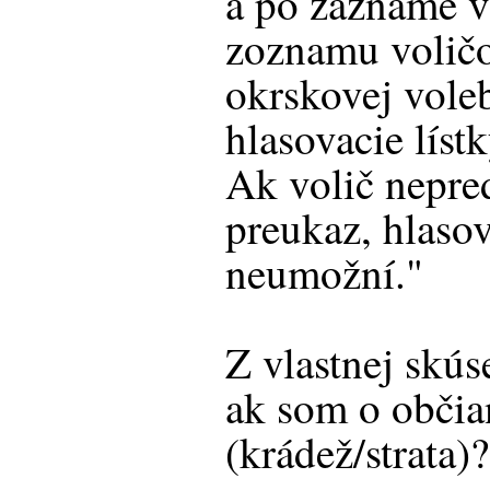
a po zázname v
zoznamu voličo
okrskovej vole
hlasovacie líst
Ak volič nepre
preukaz, hlaso
neumožní."
Z vlastnej skús
ak som o občia
(krádež/strata)?