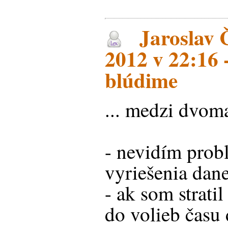
Jaroslav Č
2012 v 22:16 
blúdime
... medzi dvom
- nevidím prob
vyriešenia dane
- ak som strati
do volieb času