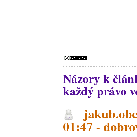
Názory k člán
každý právo vo
jakub.ober
01:47 - dobro