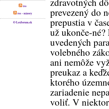
zdravotných dô
rss
prevezený do n
rss - názory
prepustia v ča
O Lexforum.sk
už ukonče-né? 
uvedených para
volebného zákon
ani nemôže vyž
preukaz a keďž
ktorého územn
zariadenie nepa
voliť. V niekto