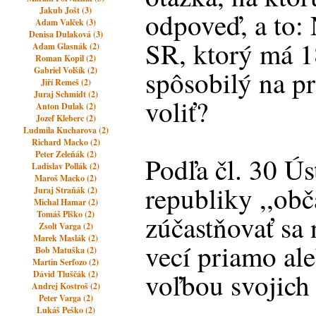
Jakub Jošt (3)
odpoveď, a to:
Adam Valček (3)
Denisa Dulaková (3)
SR, ktorý má 18
Adam Glasnák (2)
Roman Kopil (2)
Gabriel Volšík (2)
spôsobilý na p
Jiří Remeš (2)
Juraj Schmidt (2)
voliť?
Anton Dulak (2)
Jozef Kleberc (2)
Ludmila Kucharova (2)
Richard Macko (2)
Peter Zeleňák (2)
Podľa čl. 30 Ú
Ladislav Pollák (2)
Maroš Macko (2)
republiky ,,ob
Juraj Straňák (2)
Michal Hamar (2)
Tomáš Plško (2)
zúčastňovať sa 
Zsolt Varga (2)
Marek Maslák (2)
vecí priamo al
Bob Matuška (2)
Martin Serfozo (2)
voľbou svojich 
Dávid Tluščák (2)
Andrej Kostroš (2)
Peter Varga (2)
Lukáš Peško (2)