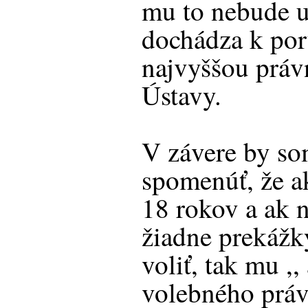
mu to nebude 
dochádza k por
najvyššou práv
Ústavy.
V závere by so
spomenúť, že a
18 rokov a ak n
žiadne prekážk
voliť, tak mu ,
volebného práv