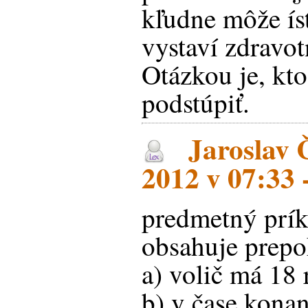
kľudne môže ísť
vystaví zdravo
Otázkou je, kto
podstúpiť.
Jaroslav Č
2012 v 07:33 
predmetný prík
obsahuje prepo
a) volič má 18
b) v čase kona