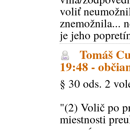
voliť neumožni
znemožnila... n
je jeho popretí
Tomáš Cun
19:48 - občia
§ 30 ods. 2 vo
"(2) Volič po p
miestnosti preu