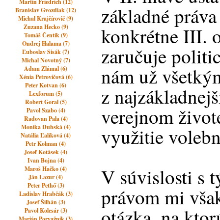
Martin Friedrich (12)
základné práva 
Branislav Gvozdiak (12)
Michal Krajčírovič (9)
Zuzana Hecko (9)
konkrétne III. 
Tomáš Čentík (9)
Ondrej Halama (7)
zaručuje politi
Ľuboslav Sisák (7)
Michal Novotný (7)
nám už všetký
Adam Zlámal (6)
Xénia Petrovičová (6)
Peter Kotvan (6)
z najzákladnejš
Lexforum (5)
Robert Goral (5)
verejnom život
Pavol Szabo (4)
Radovan Pala (4)
Monika Dubská (4)
využitie voleb
Natália Ľalíková (4)
Petr Kolman (4)
Josef Kotásek (4)
Ivan Bojna (4)
V súvislosti s
Maroš Hačko (4)
Ján Lazur (4)
Peter Pethő (3)
právom mi však
Ladislav Hrabčák (3)
Josef Šilhán (3)
otázka, na ktorú
Pavol Kolesár (3)
Marián Porvažník (3)