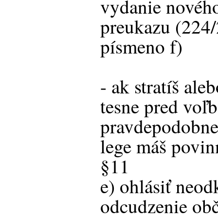
vydanie novéh
preukazu (224/
písmeno f)
- ak stratíš ale
tesne pred voľb
pravdepodobne 
lege máš povin
§11
e) ohlásiť neod
odcudzenie ob