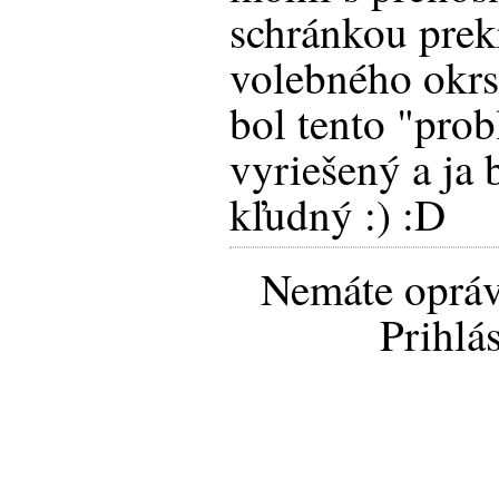
schránkou prek
volebného okr
bol tento "pro
vyriešený a ja
kľudný :) :D
Nemáte opráv
Prihlá