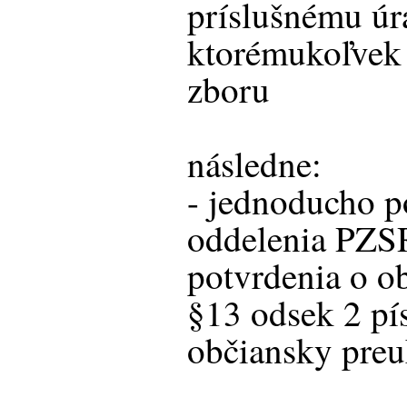
príslušnému úr
ktorémukoľvek 
zboru
následne:
- jednoducho p
oddelenia PZS
potvrdenia o o
§13 odsek 2 pís
občiansky preu