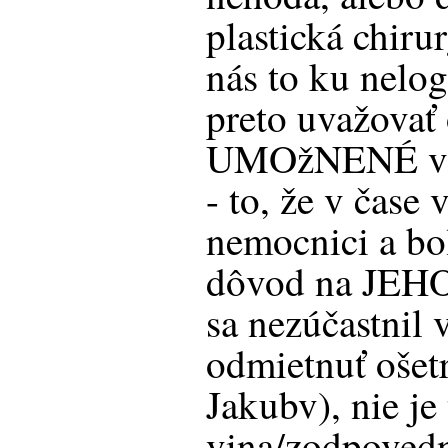
plastická chiru
nás to ku nelo
preto uvažovať
UMOžNENÉ voli
- to, že v čase 
nemocnici a bol
dôvod na JEH
sa nezúčastnil 
odmietnuť ošetr
Jakubv), nie je 
vina/zodpoved