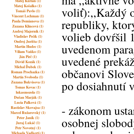
má ,,aktívne v
Matej Kurian (1)
Matej Košalko (1)
voliť):,,Každý
Tomáš Pavlo (1)
Vincent Lechman (1)
republiky, ktor
Paula Demianova (1)
Zuzana Klincová (1)
Andrej Majerník (1)
volieb dovŕšil 
Vladislav Pečík (1)
Ondrej Jurišta (1)
uvedenom parag
Martin Hudec (1)
Viliam Vaňko (1)
uvedené prekáž
Ján Pirč (1)
Dávid Kozák (1)
Michal Ďubek (1)
občanovi Slove
Roman Prochazka (1)
Martin Svoboda (1)
po dosiahnutí v
Zuzana Bukvisova (1)
Tomas Kovac (1)
lukasmozola (1)
Dušan Marják (1)
Lucia Palková (1)
- zákonom ust
Rastislav Skovajsa (1)
Marcel Ružarovský (1)
osobnej slobo
Peter Janík (1)
Juraj Lukáč (1)
Petr Novotný (1)
Michaela Vadkerti (1)