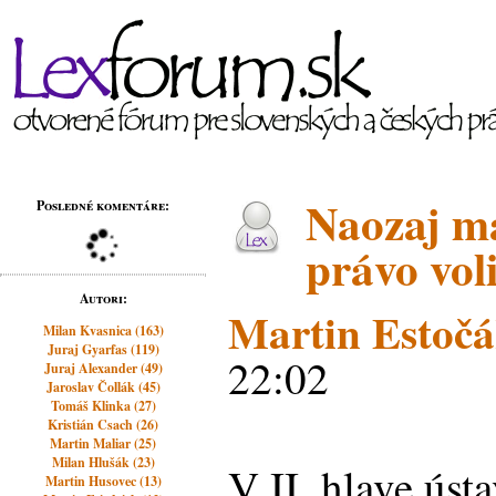
Naozaj m
Posledné komentáre:
právo vol
Autori:
Martin Estoč
Milan Kvasnica (163)
Juraj Gyarfas (119)
22:02
Juraj Alexander (49)
Jaroslav Čollák (45)
Tomáš Klinka (27)
Kristián Csach (26)
Martin Maliar (25)
Milan Hlušák (23)
V II. hlave úst
Martin Husovec (13)