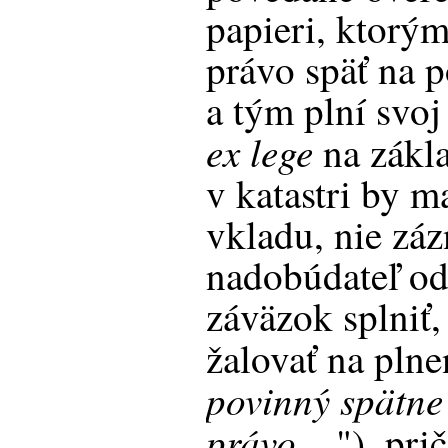
papieri, ktorým
právo späť na 
a tým plní svo
ex lege
na zákl
v katastri by m
vkladu, nie zá
nadobúdateľ od
záväzok splniť
žalovať na plne
povinný spätne 
právo ...
"), pr