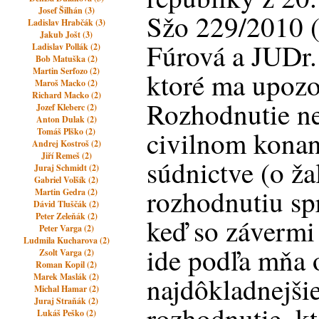
Josef Šilhán (3)
Sžo 229/2010 (
Ladislav Hrabčák (3)
Jakub Jošt (3)
Fúrová a JUDr.
Ladislav Pollák (2)
Bob Matuška (2)
Martin Serfozo (2)
ktoré ma upozo
Maroš Macko (2)
Richard Macko (2)
Rozhodnutie n
Jozef Kleberc (2)
Anton Dulak (2)
civilnom konan
Tomáš Plško (2)
Andrej Kostroš (2)
Jiří Remeš (2)
súdnictve (o ža
Juraj Schmidt (2)
Gabriel Volšík (2)
rozhodnutiu spr
Martin Gedra (2)
Dávid Tluščák (2)
Peter Zeleňák (2)
keď so závermi
Peter Varga (2)
Ludmila Kucharova (2)
ide podľa mňa o
Zsolt Varga (2)
Roman Kopil (2)
Marek Maslák (2)
najdôkladnejši
Michal Hamar (2)
Juraj Straňák (2)
rozhodnutie, kt
Lukáš Peško (2)