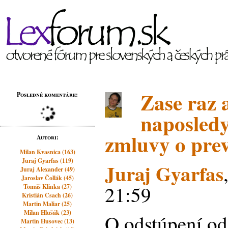
Zase raz a
Posledné komentáre:
naposledy
zmluvy o prev
Autori:
Milan Kvasnica (163)
Juraj Gyarfas (119)
Juraj Gyarfas
Juraj Alexander (49)
Jaroslav Čollák (45)
21:59
Tomáš Klinka (27)
Kristián Csach (26)
Martin Maliar (25)
Milan Hlušák (23)
O odstúpení od
Martin Husovec (13)