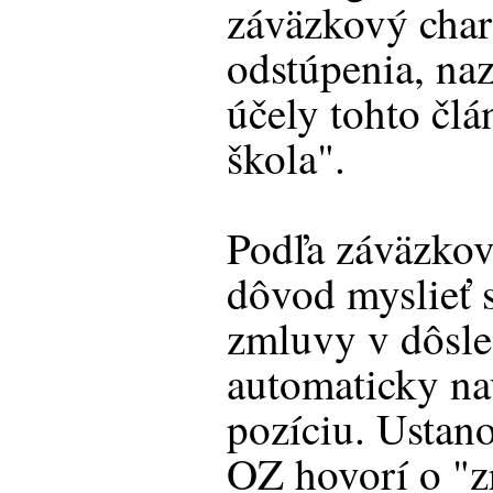
záväzkový char
odstúpenia, na
účely tohto čl
škola".
Podľa záväzkove
dôvod myslieť s
zmluvy v dôsle
automaticky na
pozíciu. Ustan
OZ
hovorí o "z