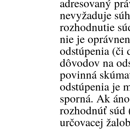
adresovaný prá
nevyžaduje súh
rozhodnutie sú
nie je oprávne
odstúpenia (či 
dôvodov na ods
povinná skúmať,
odstúpenia je 
sporná. Ak áno
rozhodnúť súd 
určovacej žalob