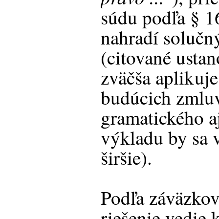
súdu podľa
§ 1
nahradí solučn
(citované usta
zväčša aplikuj
budúcich zmluv
gramatického a
výkladu by sa 
širšie).
Podľa záväzkov
riešenie vedie 