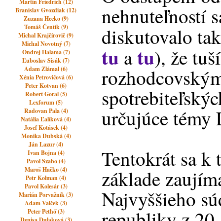
Martin Friedrich (12)
nehnuteľností 
Branislav Gvozdiak (12)
Zuzana Hecko (9)
Tomáš Čentík (9)
diskutovalo tak
Michal Krajčírovič (9)
Michal Novotný (7)
tu
tu
a
), že tuš
Ondrej Halama (7)
Ľuboslav Sisák (7)
Adam Zlámal (6)
rozhodcovským
Xénia Petrovičová (6)
Peter Kotvan (6)
spotrebiteľský
Robert Goral (5)
Lexforum (5)
určujúce témy 
Radovan Pala (4)
Natália Ľalíková (4)
Josef Kotásek (4)
Monika Dubská (4)
Ján Lazur (4)
Tentokrát sa k
Ivan Bojna (4)
Pavol Szabo (4)
Maroš Hačko (4)
základe zaujím
Petr Kolman (4)
Pavol Kolesár (3)
Najvyššieho sú
Marián Porvažník (3)
Adam Valček (3)
republiky z 20.
Peter Pethő (3)
Denisa Dulaková (3)