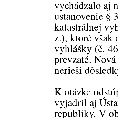
vychádzalo aj ni
ustanovenie § 3
katastrálnej vy
z.), ktoré však 
vyhlášky (č.
46
prevzaté. Nová 
nerieši dôsled
K otázke odstú
vyjadril aj Úst
republiky. V o