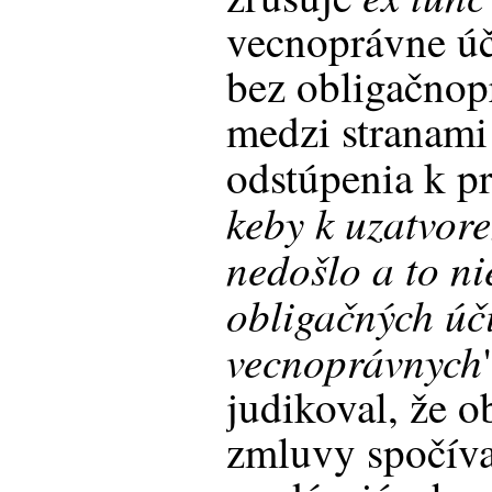
vecnoprávne úč
bez obligačnop
medzi stranami
odstúpenia k p
keby k uzatvor
nedošlo a to ni
obligačných úči
vecnoprávnych
judikoval, že o
zmluvy spočíva