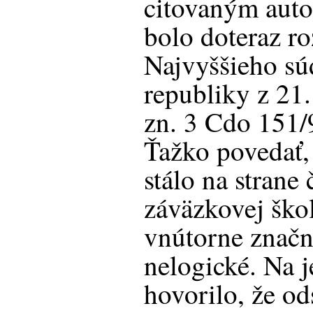
citovaným auto
bolo doteraz r
Najvyššieho sú
republiky z 21.
zn. 3 Cdo 151/
Ťažko povedať, 
stálo na strane 
záväzkovej ško
vnútorne značn
nelogické. Na j
hovorilo, že o