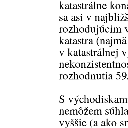
katastrálne kon
sa asi v najbli
rozhodujúcim 
katastra (najmä
v katastrálnej 
nekonzistentnos
rozhodnutia 59
S východiskami
nemôžem súhlas
vyššie (a ako 