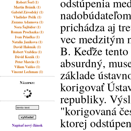
odstúpenia med
Robert Šorl (1)
Martin Bránik (1)
nadobúdateľom
Gabriel Závodský (1)
Vladislav Pečík (1)
prichádza aj tre
Zuzana Adamova (1)
Nora Šajbidor (1)
Roman Prochazka (1)
vec medzitým 
Ivan Priadka (1)
Natalia Janikova (1)
B. Keďže tento
David Halenák (1)
Robert Vrablica (1)
Dávid Kozák (1)
absurdný, muse
Peter Marcin (1)
Viliam Vaňko (1)
základe ústavn
Vincent Lechman (1)
korigovať Ústa
Nálepky:
republiky. Výs
"korigovaná če
ktorej odstúpe
Napísať nový článok