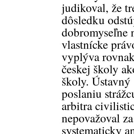
judikoval, že t
dôsledku odstúp
dobromyseľne 
vlastnícke práv
vyplýva rovnak
českej školy ak
školy. Ústavný
poslaniu strážc
arbitra civilist
nepovažoval za
systematicky a