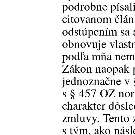
podrobne písali
citovanom člán
odstúpením sa
obnovuje vlast
podľa mňa nem
Zákon naopak 
jednoznačne v 
s
§ 457 OZ
nor
charakter dôsl
zmluvy. Tento 
s tým, ako nás