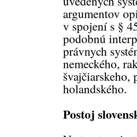
uvedených syst
argumentov opi
v spojení s
§ 4
podobnú interp
právnych systé
nemeckého, ra
švajčiarskeho, 
holandského.
Postoj sloven