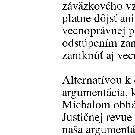
záväzkového vz
platne dôjsť an
vecnoprávnej po
odstúpením zan
zaniknúť aj ve
Alternatívou k 
argumentácia, k
Michalom obháj
Justičnej revue
naša argumentá