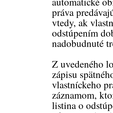
automatické ob
práva predávaj
vtedy, ak vlast
odstúpením do
nadobudnuté tr
Z uvedeného lo
zápisu spätnéh
vlastníckeho p
záznamom, kto
listina o odstú