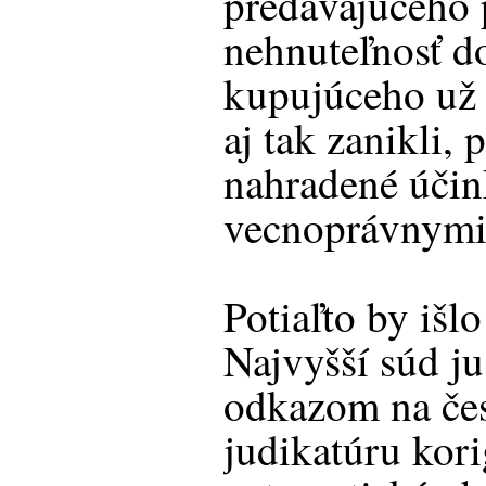
predávajúceho 
nehnuteľnosť do
kupujúceho už 
aj tak zanikli, 
nahradené úči
vecnoprávnymi
Potiaľto by išlo
Najvyšší súd ju
odkazom na če
judikatúru kori