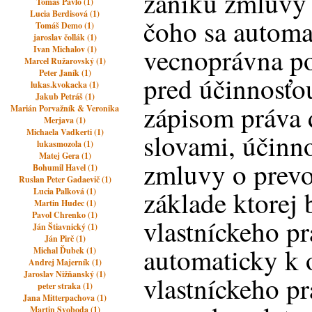
zániku zmluv
Tomáš Pavlo (1)
Lucia Berdisová (1)
čoho sa automa
Tomáš Demo (1)
jaroslav čollák (1)
vecnoprávna po
Ivan Michalov (1)
Marcel Ružarovský (1)
Peter Janík (1)
pred účinnosťo
lukas.kvokacka (1)
Jakub Petráš (1)
zápisom práva 
Marián Porvažník & Veronika
Merjava (1)
Michaela Vadkerti (1)
slovami, účinn
lukasmozola (1)
Matej Gera (1)
zmluvy o prevo
Bohumil Havel (1)
Ruslan Peter Gadaevič (1)
základe ktorej 
Lucia Palková (1)
Martin Hudec (1)
Pavol Chrenko (1)
vlastníckeho p
Ján Štiavnický (1)
Ján Pirč (1)
automaticky k
Michal Ďubek (1)
Andrej Majerník (1)
Jaroslav Nižňanský (1)
vlastníckeho p
peter straka (1)
Jana Mitterpachova (1)
Martin Svoboda (1)