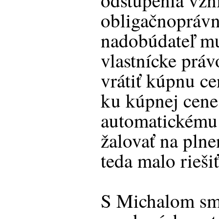
odstúpenia vzn
obligačnoprávn
nadobúdateľ mu
vlastnícke prá
vrátiť kúpnu c
ku kúpnej cene
automatickému 
žalovať na plne
teda malo rieši
S Michalom sm