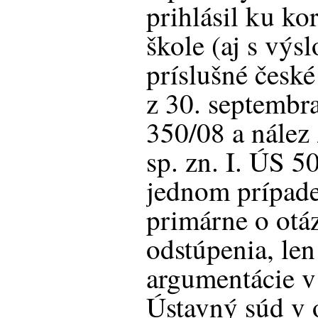
prihlásil ku ko
škole (aj s vý
príslušné české
z 30. septembra
350/08 a nález 
sp. zn. I. ÚS 5
jednom prípade
primárne o otá
odstúpenia, len
argumentácie v
Ústavný súd v 