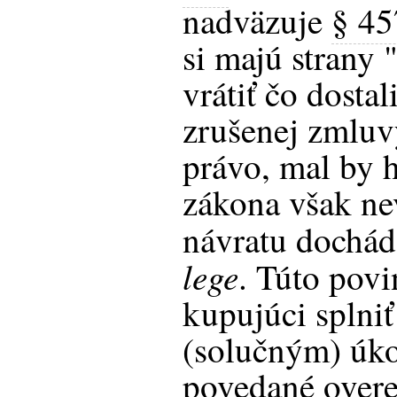
nadväzuje
§ 4
si majú strany
vrátiť čo dosta
zrušenej zmluvy
právo, mal by h
zákona však ne
návratu dochá
lege
. Túto pov
kupujúci splni
(solučným) úk
povedané over