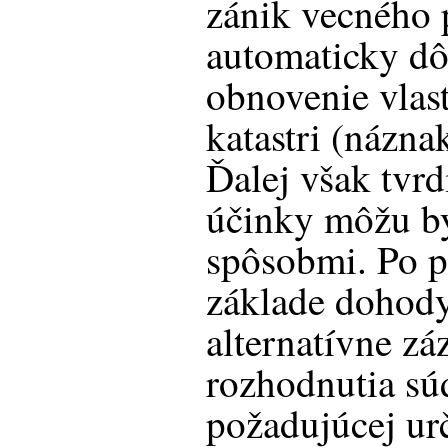
zánik vecného p
automaticky d
obnovenie vlas
katastri (názna
Ďalej však tvrd
účinky môžu b
spôsobmi. Po p
základe dohody
alternatívne z
rozhodnutia sú
požadujúcej ur