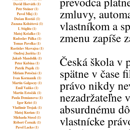
prevodca platn
David Horváth (1)
Petr Steiner (1)
zmluvy, automa
Pavol Mlej (1)
Dušan Rostáš (1)
vlastníkom a sp
Zuzana Kohútová (1)
I. Stiglitz (1)
zmenu zapíše 
Matej Košalko (1)
Radoslav Pálka (1)
Tomas Pavelka (1)
Rastislav Skovajsa (1)
Ondrej Jurišta (1)
Česká škola v 
Jakub Mandelík (1)
Peter Kubina (1)
Patrik Pupík (1)
spätne v čase fi
Miriam Potočná (1)
Ivan Kormaník (1)
právo nikdy ne
Martin Galgoczy (1)
Emil Vaňko (1)
nezadržateľne v
Martin Estočák (1)
Paula Demianova (1)
Igor Krist (1)
absurdnému dôs
Vladimir Trojak (1)
Matej Kurian (1)
vlastnícke prá
Michaela Stessl (1)
Róbert Černák (1)
Pavel Lacko (1)