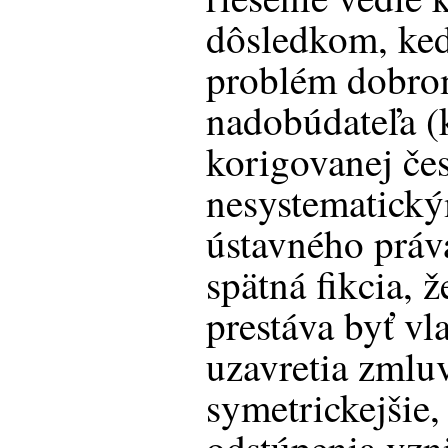
dôsledkom, keď
problém dobro
nadobúdateľa (
korigovanej čes
nesystematick
ústavného práva
spätná fikcia, 
prestáva byť v
uzavretia zmluv
symetrickejšie,