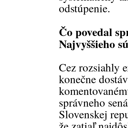
odstúpenie.
Čo povedal sp
Najvyššieho s
Cez rozsiahly e
konečne dostá
komentovanému
správneho sená
Slovenskej repu
že zatiaľ najdôs