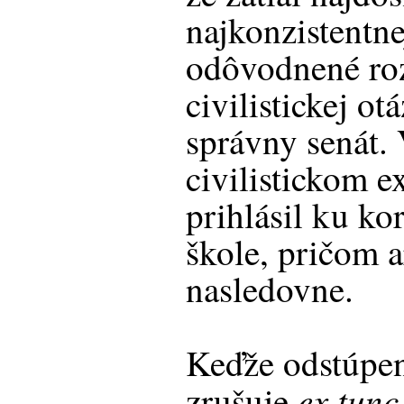
najkonzistentne
odôvodnené roz
civilistickej o
správny senát.
civilistickom e
prihlásil ku ko
škole, pričom 
nasledovne.
Keďže odstúpe
ex tunc
zrušuje