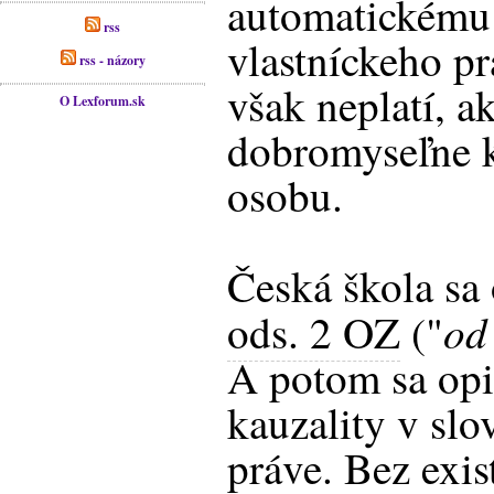
automatickému
rss
vlastníckeho pr
rss - názory
však neplatí, a
O Lexforum.sk
dobromyseľne k
osobu.
Česká škola sa
od
ods. 2 OZ
("
A potom sa opie
kauzality v sl
práve. Bez exis