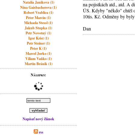
Natalia Janikova (1)
na pojistkách atd., atd. A 
Nina Gaisbacherova (1)
ÚS. Kdyby "někdo" chtěl opr
Robert Vrablica (1)
10tis. Kč. Odměny by byly 
Peter Marcin (1)
Michaela Stessl (1)
Jakub Stupka (1)
Dan
Petr Novotný (1)
Igor Krist (1)
Petr Steiner (1)
Peter K (1)
Marcel Jurko (1)
Viliam Vaňko (1)
Martin Bránik (1)
Nálepky:
Napísať nový článok
rss