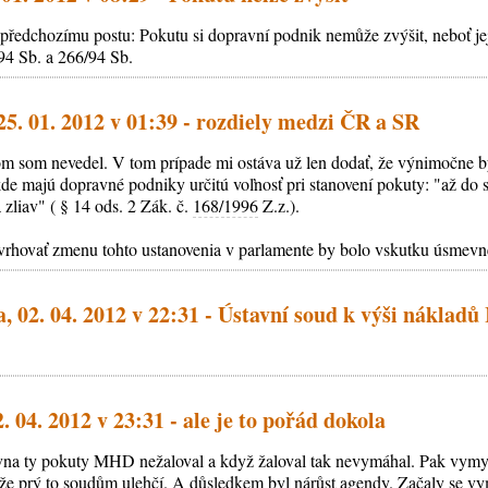
předchozímu postu: Pokutu si dopravní podnik nemůže zvýšit, neboť je
94 Sb. a 266/94 Sb.
5. 01. 2012 v 01:39 - rozdiely medzi ČR a SR
m som nevedel. V tom prípade mi ostáva už len dodať, že výnimočne b
 kde majú dopravné podniky určitú voľnosť pri stanovení pokuty: "až d
 zliav" ( § 14 ods. 2 Zák. č.
168/1996
Z.z.).
rhovať zmenu tohto ustanovenia v parlamente by bolo vskutku úsmevné.
 02. 04. 2012 v 22:31 - Ústavní soud k výši nákladů 
1
. 04. 2012 v 23:31 - ale je to pořád dokola
ovna ty pokuty MHD nežaloval a když žaloval tak nevymáhal. Pak vymys
že prý to soudům ulehčí. A důsledkem byl nárůst agendy. Začaly se v