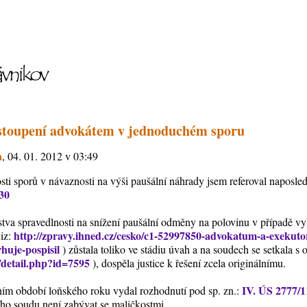
astoupení advokátem v jednoduchém sporu
a
, 04. 01. 2012 v 03:49
ti sporů v návaznosti na výši paušální náhrady jsem referoval naposledy
30
stva spravedlnosti na snížení paušální odměny na polovinu v případě 
http://zpravy.ihned.cz/cesko/c1-52997850-advokatum-a-exekut
viz:
huje-pospisil
) zůstala toliko ve stádiu úvah a na soudech se setkala s
s/detail.php?id=7595
), dospěla justice k řešení zcela originálnímu.
IV. ÚS 2777/1
ním období loňského roku vydal rozhodnutí pod sp. zn.:
ho soudu není zabývat se maličkostmi.