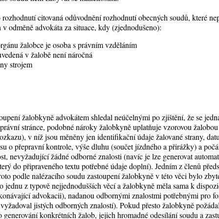
 rozhodnutí citovaná odůvodnění rozhodnutí obecných soudů, které ne
ch v odměně advokáta za situace, kdy (zjednodušeno):
orgánu žalobce je osoba s právním vzděláním
uvedená v žalobě není náročná
ány strojem
oupení žalobkyně advokátem shledal neúčelnými po zjištění, že se jedn
 právní stránce, podobné nároky žalobkyně uplatňuje vzorovou žalobo
ozkazu), v níž jsou měněny jen identifikační údaje žalované strany, da
isu o přepravní kontrole, výše dluhu (součet jízdného a přirážky) a poč
nost, nevyžadující žádné odborné znalosti (navíc je lze generovat autom
rý do připraveného textu potřebné údaje doplní). Jedním z členů před
roto podle nalézacího soudu zastoupení žalobkyně v této věci bylo zby
o o jednu z typově nejjednodušších věcí a žalobkyně měla sama k dispoz
konávající advokacii), nadanou odbornými znalostmi potřebnými pro fo
 vyžadoval jistých odborných znalostí). Pokud přesto žalobkyně požádal
o generování konkrétních žalob, jejich hromadné odesílání soudu a zastu