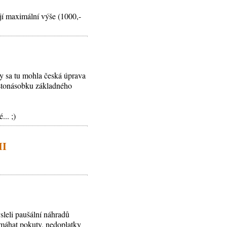
jí maximální výše (1000,-
y sa tu mohla česká úprava
o stonásobku základného
.. ;)
II
leli paušální náhradů
ymáhat pokuty, nedoplatky