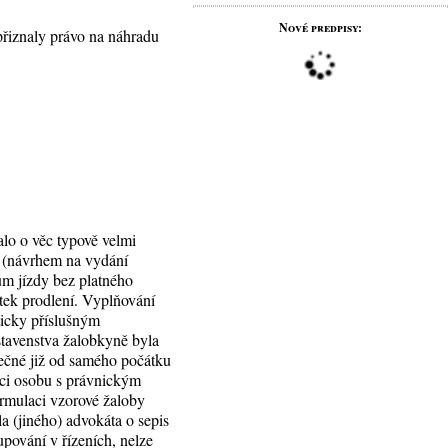
Nové predpisy:
přiznaly právo na náhradu
alo o věc typově velmi
u (návrhem na vydání
tum jízdy bez platného
átek prodlení. Vyplňování
aticky příslušným
stavenstva žalobkyně byla
tečné již od samého počátku
ici osobu s právnickým
rmulaci vzorové žaloby
a (jiného) advokáta o sepis
pování v řízeních, nelze