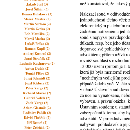
než konstatovat, že takový
Jakub Jošt (3)
Josef Šilhán (3)
Nalézací soud v odůvodnění 
Denisa Dulaková (3)
Marek Maslák (2)
jednoduchosti těchto věcí;
Martin Serfozo (2)
elektronickým platebním roz
Martin Gedra (2)
žádnému nařízenému jednání
Bob Matuška (2)
soud s nejvyšší pravděpodob
Maroš Macko (2)
důkazů, resp. bez jeho účas
Lukáš Peško (2)
dopravce své pohledávky vů
Roman Kopil (2)
Andrej Kostroš (2)
advokátem; přitom užívá rov
Juraj Straňák (2)
rovněž souhlasí s rozhodnut
Ludmila Kucharova (2)
13.000 řízení (přitom je-li
Anton Dulak (2)
která již byla meritorně ro
Tomáš Plško (2)
"nechtěným vedlejším produ
Juraj Schmidt (2)
případě žalobkyně. V této 
Jozef Kleberc (2)
Peter Varga (2)
v němž Ústavní soud dovodi
Richard Macko (2)
za účelně vynaložené, neboť
Gabriel Volšík (2)
vybaven, a právní otázka, k
Zsolt Varga (2)
Ústavním soudem; u statutá
Adam Glasnák (2)
zabezpečení k tomu, aby by
Ladislav Pollák (2)
Dávid Tluščák (2)
advokátů. V projednávaném 
Jiří Remeš (2)
nabývání pohledávek a jeji
Peter Zeleňák (2)
pohledávek, včetně jejich u