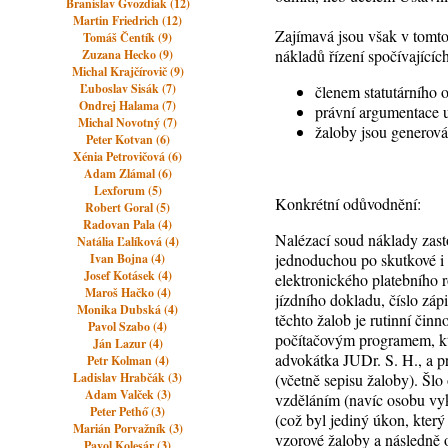
Branislav Gvozdiak (12)
Martin Friedrich (12)
Zajímavá jsou však v tomto
Tomáš Čentík (9)
nákladů řízení spočívající
Zuzana Hecko (9)
Michal Krajčírovič (9)
Ľuboslav Sisák (7)
členem statutárního 
Ondrej Halama (7)
právní argumentace 
Michal Novotný (7)
žaloby jsou generov
Peter Kotvan (6)
Xénia Petrovičová (6)
Adam Zlámal (6)
Lexforum (5)
Konkrétní odůvodnění:
Robert Goral (5)
Radovan Pala (4)
Nalézací soud náklady zast
Natália Ľalíková (4)
jednoduchou po skutkové i
Ivan Bojna (4)
Josef Kotásek (4)
elektronického platebního r
Maroš Hačko (4)
jízdního dokladu, číslo záp
Monika Dubská (4)
těchto žalob je rutinní čin
Pavol Szabo (4)
počítačovým programem, kte
Ján Lazur (4)
advokátka JUDr. S. H., a p
Petr Kolman (4)
Ladislav Hrabčák (3)
(včetně sepisu žaloby). Šl
Adam Valček (3)
vzděláním (navíc osobu vy
Peter Pethő (3)
(což byl jediný úkon, který
Marián Porvažník (3)
vzorové žaloby a následně 
Pavol Kolesár (3)