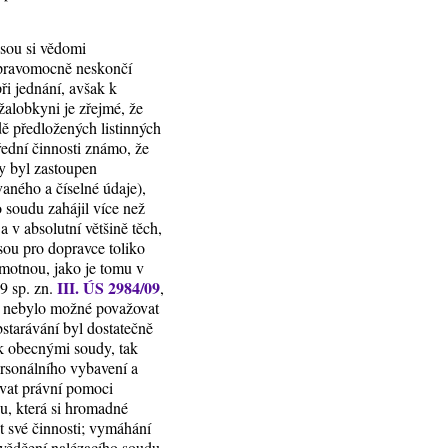
jsou si vědomi
ě pravomocně neskončí
ři jednání, avšak k
žalobkyni je zřejmé, že
dě předložených listinných
řední činnosti známo, že
y byl zastoupen
aného a číselné údaje),
o soudu zahájil více než
 v absolutní většině těch,
sou pro dopravce toliko
amotnou, jako je tomu v
III. ÚS 2984/09
9 sp. zn.
,
em nebylo možné považovat
bstarávání byl dostatečně
jak obecnými soudy, tak
ersonálního vybavení a
ívat právní pomoci
u, která si hromadné
 své činnosti; vymáhání
esvědčení nalézacího soudu