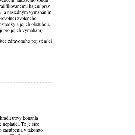
kvalifikovanému hájení práv
pem" a následným vymáháním
brovolně) zvoleného
středky a jejich obsluhou,
i pro jejich vymáhání).
ce zdravotního pojištění či
hradiť trovy konania
neplatiči. To je síce
ho zastúpenia v takomto