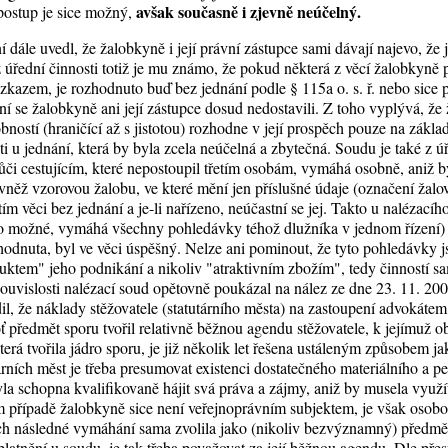
avšak současně i zjevně neúčelný.
 postup je sice možný,
dále uvedl, že žalobkyně i její právní zástupce sami dávají najevo, že 
 z úřední činnosti totiž je mu známo, že pokud některá z věcí žalobkyn
kazem, je rozhodnuto buď bez jednání podle § 115a o. s. ř. nebo sice p
 se žalobkyně ani její zástupce dosud nedostavili. Z toho vyplývá, že 
ností (hraničící až s jistotou) rozhodne v její prospěch pouze na zákla
ti u jednání, která by byla zcela neúčelná a zbytečná. Soudu je také z ú
či cestujícím, které nepostoupil třetím osobám, vymáhá osobně, aniž b
něž vzorovou žalobu, ve které mění jen příslušné údaje (označení žalov
ím věci bez jednání a je-li nařízeno, neúčastní se jej. Takto u nalézacíh
 to možné, vymáhá všechny pohledávky téhož dlužníka v jednom řízení) a
zhodnuta, byl ve věci úspěšný. Nelze ani pominout, že tyto pohledávky j
ktem" jeho podnikání a nikoliv "atraktivním zbožím", tedy činností s
souvislosti nalézací soud opětovně poukázal na nález ze dne 23. 11. 200
l, že náklady stěžovatele (statutárního města) na zastoupení advokát
 předmět sporu tvořil relativně běžnou agendu stěžovatele, k jejímuž o
terá tvořila jádro sporu, je již několik let řešena ustáleným způsobem 
rních měst je třeba presumovat existenci dostatečného materiálního a p
la schopna kvalifikovaně hájit svá práva a zájmy, aniž by musela využ
případě žalobkyně sice není veřejnoprávním subjektem, je však osobo
ch následné vymáhání sama zvolila jako (nikoliv bezvýznamný) předmět
platnění u soudu, je tak třeba považovat za její běžnou agendu. Dle př