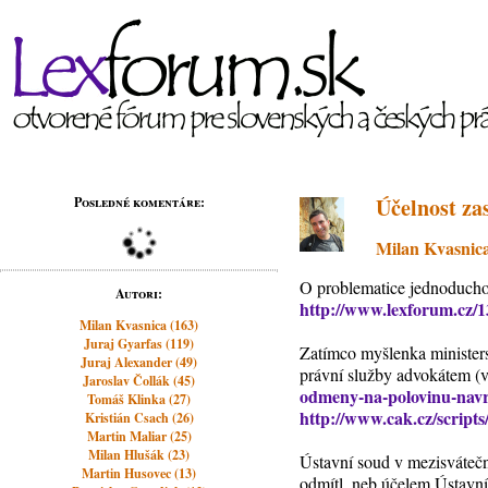
Účelnost z
Posledné komentáre:
Milan Kvasnic
O problematice jednoduchos
Autori:
http://www.lexforum.cz/1
Milan Kvasnica (163)
Juraj Gyarfas (119)
Zatímco myšlenka minister
Juraj Alexander (49)
právní služby advokátem (
Jaroslav Čollák (45)
odmeny-na-polovinu-navr
Tomáš Klinka (27)
http://www.cak.cz/script
Kristián Csach (26)
Martin Maliar (25)
Milan Hlušák (23)
Ústavní soud v mezisváteč
Martin Husovec (13)
odmítl, neb účelem Ústavní