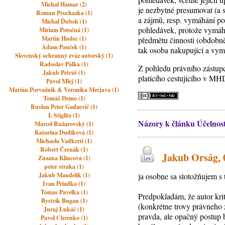
Michal Hamar (2)
je nezbytné presumovat (a 
Roman Prochazka (1)
a zájmů, resp. vymáhání p
Michal Ďubek (1)
pohledávek, protože vymáhá
Miriam Potočná (1)
Martin Hudec (1)
předmětu činnosti (obdobně
Adam Pauček (1)
tak osoba nakupující a vym
Slovenský ochranný zväz autorský (1)
Radoslav Pálka (1)
Z pohledu právního zástupc
Jakub Petráš (1)
platícího cestujícího v MHD
Pavol Mlej (1)
Marián Porvažník & Veronika Merjava (1)
Tomáš Demo (1)
Ruslan Peter Gadaevič (1)
I. Stiglitz (1)
Názory k článku Účelnos
Marcel Ružarovský (1)
Katarína Dudíková (1)
Michaela Vadkerti (1)
Róbert Černák (1)
Jakub Orság, 0
Zuzana Klincová (1)
peter straka (1)
Jakub Mandelík (1)
ja osobne sa stotožňujem s
Ivan Priadka (1)
Tomas Pavelka (1)
Predpokladám, že autor kri
Bystrik Bugan (1)
(konkrétne trovy právneho z
Juraj Lukáč (1)
pravda, ale opačný postup 
Pavol Chrenko (1)