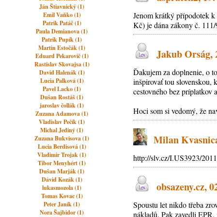
Ján Štiavnický (1)
Jenom krátký přípodotek k 
Emil Vaňko (1)
Patrik Patáč (1)
Kč) je dána zákony č. 111/
Paula Demianova (1)
Patrik Pupík (1)
Martin Estočák (1)
Jakub Orság, 2
Eduard Pekarovič (1)
Rastislav Skovajsa (1)
Ďakujem za doplnenie, o to
David Halenák (1)
Lucia Palková (1)
inšpirovať tou slovenskou,
Pavel Lacko (1)
cestovného bez príplatkov a
Dušan Rostáš (1)
jaroslav čollák (1)
Hoci som si vedomý, že nav
Zuzana Adamova (1)
Vladislav Pečík (1)
Michal Jediný (1)
Milan Kvasnica,
Zuzana Bukvisova (1)
Lucia Berdisová (1)
Vladimir Trojak (1)
http://slv.cz/I.US3923/201
Tibor Menyhért (1)
Dušan Marják (1)
Dávid Kozák (1)
obsazeny.cz, 02
lukasmozola (1)
Tomas Kovac (1)
Spoustu let nikdo třeba zr
Peter Janík (1)
Nora Šajbidor (1)
nákladů. Pak zavedli EPR, 