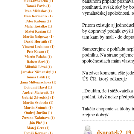
banálnom prípade priznávali
lukas.kvokacka (1)
Tomáš Pavlo (1)
postihnutí, avšak aký by b
Ivan Michalov (1)
vymáhačskej spoločnosti, re
Ivan Kormaník (1)
Peter Kubina (1)
Pritom existuje aj jednodu
Matej Košalko (1)
by dopravný podnik zvýšil 
Matej Kurian (1)
tam kam by mali - do dopra
Martin Galgoczy (1)
David Horváth (1)
Vincent Lechman (1)
Samozrejme z pohľadu nepla
Petr Kavan (1)
podniku. Na strane príjemc
Martin Poloha (1)
spoločnostiach mám vlastný
Robert Šorl (1)
Mikuláš Lévai (1)
Jaroslav Nižňanský (1)
Na záver komentu ešte jed
Tomáš Ľalík (1)
ÚS ČR, ktorý odkazuje
Jana Mitterpachova (1)
Bohumil Havel (1)
„Doufám, že i stěžovatelka 
Andrej Majerník (1)
podání, když nelze předpok
Gabriel Závodský (1)
Martin Svoboda (1)
Martin Šrámek (1)
Takéto chopenie sa úlohy i
Ondrej Jurišta (1)
zrejme dobrý/
Zuzana Kohútová (1)
Ján Pirč (1)
Matej Gera (1)
dspratek2, 19.
Tomáš Korman (1)