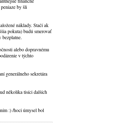
antnejšie finančne
peniaze by šli
naložené náklady. Stačí ak
ššia pokuta) budú smerovať
y bezplatne.
ločnosti alebo dopravnému
odárenie v týchto
ní generálneho sekretára
d několika tisíci dalších
ním :) /hoci úmysel bol