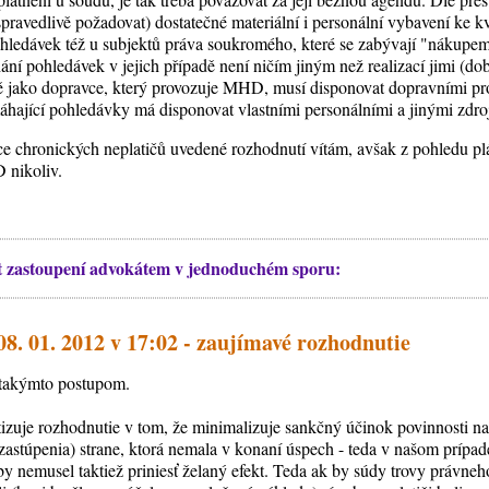
spravedlivě požadovat) dostatečné materiální i personální vybavení ke 
ohledávek též u subjektů práva soukromého, které se zabývají "náku
ní pohledávek v jejich případě není ničím jiným než realizací jimi (do
 jako dopravce, který provozuje MHD, musí disponovat dopravními pro
áhající pohledávky má disponovat vlastními personálními a jinými zdroj
e chronických neplatičů uvedené rozhodnutí vítám, avšak z pohledu plát
 nikoliv.
t zastoupení advokátem v jednoduchém sporu:
8. 01. 2012 v 17:02 - zaujímavé rozhodnutie
 takýmto postupom.
tizuje rozhodnutie v tom, že minimalizuje sankčný účinok povinnosti na
astúpenia) strane, ktorá nemala v konaní úspech - teda v našom prípade 
by nemusel taktiež priniesť želaný efekt. Teda ak by súdy trovy právne