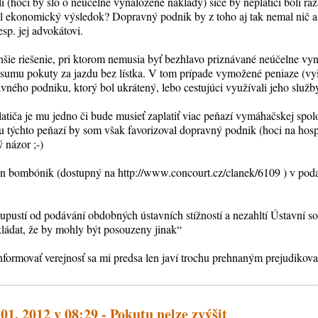
 (hoci by šlo o neúčelne vynaložené náklady) síce by neplatiči boli raz
ol ekonomický výsledok? Dopravný podnik by z toho aj tak nemal nič a 
sp. jej advokátovi.
chšie riešenie, pri ktorom nemusia byť bezhlavo priznávané neúčelne vy
sumu pokuty za jazdu bez lístka. V tom prípade vymožené peniaze (vy
vného podniku, ktorý bol ukrátený, lebo cestujúci využívali jeho služb
tiča je mu jedno či bude musieť zaplatiť viac peňazí vymáhačskej spo
u týchto peňazí by som však favorizoval dopravný podnik (hoci na hosp
 názor ;-)
en bombónik (dostupný na http://www.concourt.cz/clanek/6109 ) v poda
upustí od podávání obdobných ústavních stížností a nezahltí Ústavní sou
ládat, že by mohly být posouzeny jinak“
nformovať verejnosť sa mi predsa len javí trochu prehnaným prejudikova
 01. 2012 v 08:29 - Pokutu nelze zvýšit