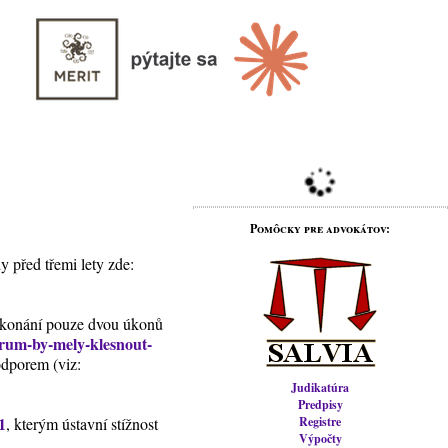
Pomôcky pre advokátov:
 před třemi lety zde:
vykonání pouze dvou úkonů
orum-by-mely-klesnout-
 odporem (viz:
Judikatúra
Predpisy
1
, kterým ústavní stížnost
Registre
Výpočty