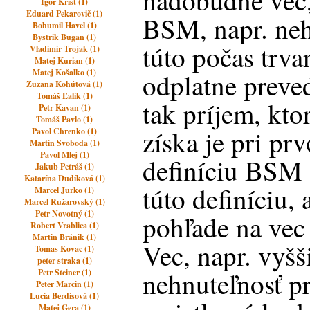
nadobudne vec,
Igor Krist (1)
Eduard Pekarovič (1)
BSM, napr. neh
Bohumil Havel (1)
Bystrik Bugan (1)
túto počas trva
Vladimir Trojak (1)
Matej Kurian (1)
Matej Košalko (1)
odplatne preved
Zuzana Kohútová (1)
Tomáš Ľalík (1)
tak príjem, kt
Petr Kavan (1)
Tomáš Pavlo (1)
získa je pri p
Pavol Chrenko (1)
Martin Svoboda (1)
Pavol Mlej (1)
definíciu BSM
Jakub Petráš (1)
Katarína Dudíková (1)
túto definíciu,
Marcel Jurko (1)
Marcel Ružarovský (1)
Petr Novotný (1)
pohľade na vec 
Robert Vrablica (1)
Martin Bránik (1)
Vec, napr. vyš
Tomas Kovac (1)
peter straka (1)
nehnuteľnosť pr
Petr Steiner (1)
Peter Marcin (1)
Lucia Berdisová (1)
Matej Gera (1)