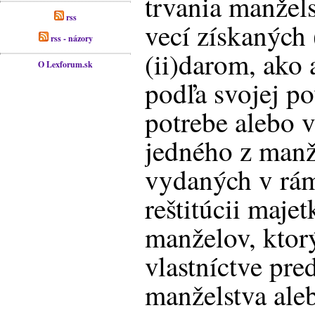
trvania manžel
rss
vecí získaných
rss - názory
(ii)darom, ako a
O Lexforum.sk
podľa svojej p
potrebe alebo 
jedného z manže
vydaných v rám
reštitúcii maje
manželov, ktor
vlastníctve pre
manželstva ale