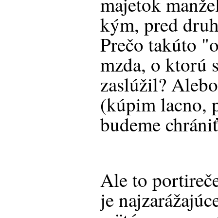
majetok manžel
kým, pred dru
Prečo takúto "
mzda, o ktorú 
zaslúžil? Alebo
(kúpim lacno, p
budeme chrániť
Ale to portireč
je najzarážajúc