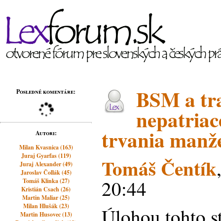
BSM a tr
Posledné komentáre:
nepatria
trvania manže
Autori:
Milan Kvasnica (163)
Juraj Gyarfas (119)
Tomáš Čentík
Juraj Alexander (49)
Jaroslav Čollák (45)
20:44
Tomáš Klinka (27)
Kristián Csach (26)
Martin Maliar (25)
Milan Hlušák (23)
Úlohou tohto s
Martin Husovec (13)