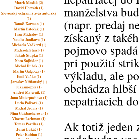
Marek Maslák (2)
manželstva bud
David Horváth (1)
Slovenský ochranný zväz autorský
(1)
(napr. predaj n
Tomáš Korman (1)
Martin Estočák (1)
získaný z také
Ivan Michalov (1)
Natalia Janikova (1)
pojmovo spadá
Michaela Vadkerti (1)
Michaela Stessl (1)
Jakub Stupka (1)
pri použití str
Nora Šajbidor (1)
Michal Ďubek (1)
výkladu, ale p
Martin Galgoczy (1)
Emil Vaňko (1)
Jaroslav Nižňanský (1)
obchádza hlbší
lukasmozola (1)
Andrej Majerník (1)
nepatriacich d
Jana Mitterpachova (1)
Lucia Palková (1)
Michal Jediný (1)
Nina Gaisbacherova (1)
Vincent Lechman (1)
Ak totiž jeden
Tomas Pavelka (1)
Juraj Lukáč (1)
Peter Kubina (1)