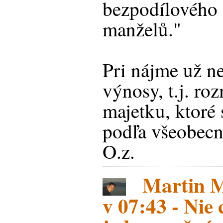
bezpodílového 
manželů."
Pri nájme už ne
výnosy, t.j. ro
majetku, ktor
podľa všeobecn
O.z.
Martin Ma
v 07:43 - Nie