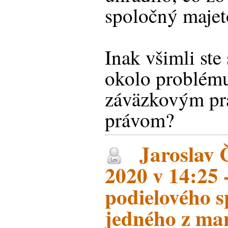
spoločný maje
Inak všimli ste
okolo problém
záväzkovým p
právom?
Jaroslav Č
2020 v 14:25 
podielového s
jedného z ma