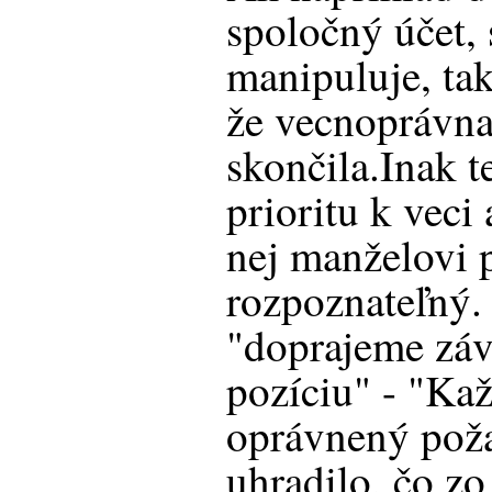
spoločný účet, 
manipuluje, tak
že vecnoprávna
skončila.Inak t
prioritu k veci
nej manželovi 
rozpoznateľný.
"doprajeme zá
pozíciu" - "Ka
oprávnený poža
uhradilo, čo zo