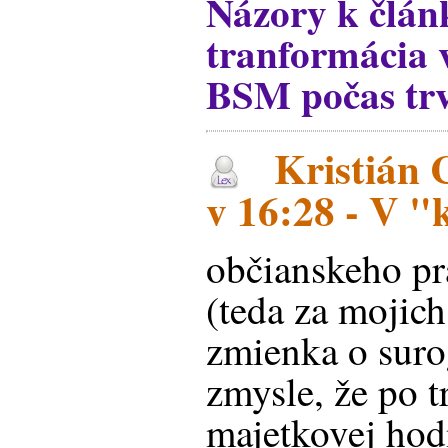
Názory k člá
tranformácia v
BSM počas trv
Kristián 
v 16:28 - V "
občianskeho pr
(teda za mojich
zmienka o suro
zmysle, že po t
majetkovej hod