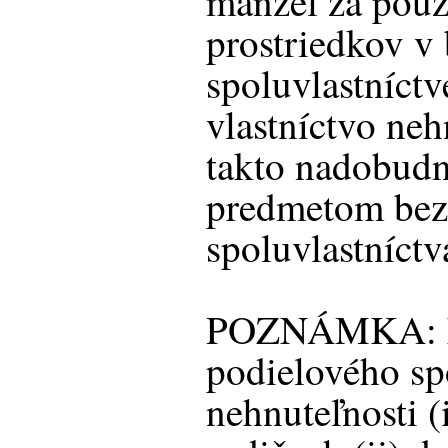
manžel za použ
prostriedkov v
spoluvlastníct
vlastníctvo nehn
takto nadobudn
predmetom bez
spoluvlastníct
POZNÁMKA: ko
podielového sp
nehnuteľnosti (