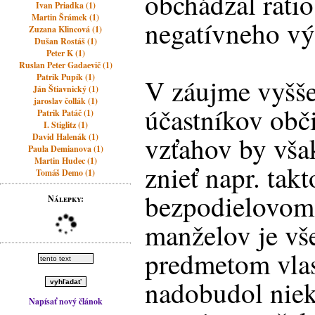
obchádzal ratio
Ivan Priadka (1)
Martin Šrámek (1)
negatívneho vý
Zuzana Klincová (1)
Dušan Rostáš (1)
Peter K (1)
Ruslan Peter Gadaevič (1)
Patrik Pupík (1)
V záujme vyššej
Ján Štiavnický (1)
jaroslav čollák (1)
účastníkov obč
Patrik Patáč (1)
I. Stiglitz (1)
vzťahov by vš
David Halenák (1)
Paula Demianova (1)
Martin Hudec (1)
znieť napr. takt
Tomáš Demo (1)
bezpodielovom 
Nálepky:
manželov je vš
predmetom vlas
nadobudol niek
Napísať nový článok