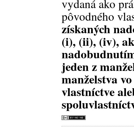
vydaná ako pr
pôvodného vla
získaných nad
(i), (ii), (iv),
nadobudnutím 
jeden z manže
manželstva vo
vlastníctve al
spoluvlastníct