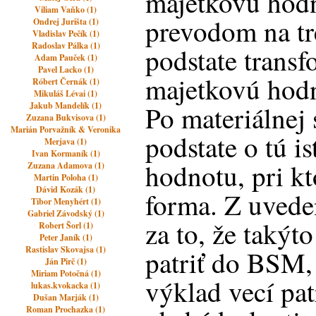
majetkovú hodn
Viliam Vaňko (1)
prevodom na tr
Ondrej Jurišta (1)
Vladislav Pečík (1)
Radoslav Pálka (1)
podstate transf
Adam Pauček (1)
Pavel Lacko (1)
majetkovú hodn
Róbert Černák (1)
Mikuláš Lévai (1)
Jakub Mandelík (1)
Po materiálnej 
Zuzana Bukvisova (1)
Marián Porvažník & Veronika
podstate o tú i
Merjava (1)
Ivan Kormaník (1)
hodnotu, pri kt
Zuzana Adamova (1)
Martin Poloha (1)
Dávid Kozák (1)
forma. Z uved
Tibor Menyhért (1)
Gabriel Závodský (1)
za to, že takýt
Robert Šorl (1)
Peter Janík (1)
Rastislav Skovajsa (1)
patriť do BSM,
Ján Pirč (1)
Miriam Potočná (1)
výklad vecí pa
lukas.kvokacka (1)
Dušan Marják (1)
Roman Prochazka (1)