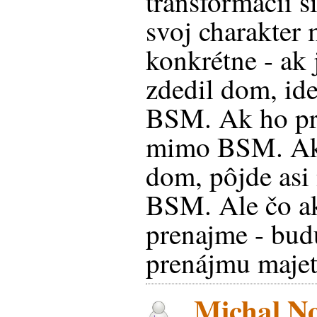
transformácií 
svoj charakte
konkrétne - ak
zdedil dom, id
BSM. Ak ho pre
mimo BSM. Ak 
dom, pôjde asi
BSM. Ale čo a
prenajme - bud
prenájmu maj
Michal No