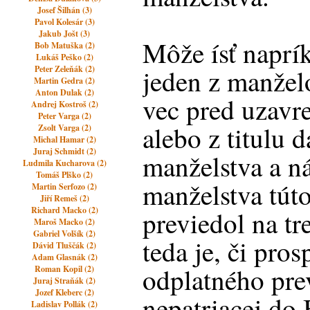
Josef Šilhán (3)
Pavol Kolesár (3)
Jakub Jošt (3)
Môže ísť naprík
Bob Matuška (2)
Lukáš Peško (2)
Peter Zeleňák (2)
jeden z manžel
Martin Gedra (2)
Anton Dulak (2)
vec pred uzavr
Andrej Kostroš (2)
Peter Varga (2)
alebo z titulu 
Zsolt Varga (2)
Michal Hamar (2)
Juraj Schmidt (2)
manželstva a n
Ludmila Kucharova (2)
Tomáš Plško (2)
manželstva tút
Martin Serfozo (2)
Jiří Remeš (2)
Richard Macko (2)
previedol na tr
Maroš Macko (2)
Gabriel Volšík (2)
teda je, či pro
Dávid Tluščák (2)
Adam Glasnák (2)
odplatného pre
Roman Kopil (2)
Juraj Straňák (2)
Jozef Kleberc (2)
nepatriacej do
Ladislav Pollák (2)