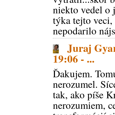
niekto vedel o 
týka tejto veci
nepodarilo nájs
Juraj Gyar
19:06 - ...
Ďakujem. Tomu
nerozumel. Síc
tak, ako píše Kr
nerozumiem, c