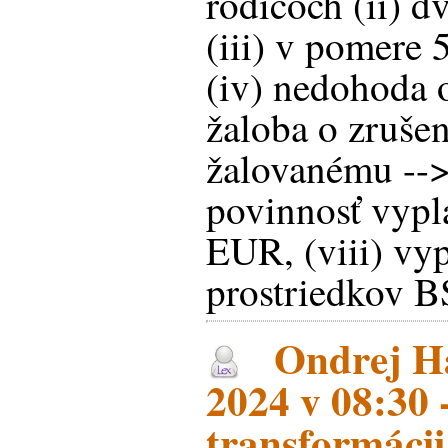
rodičoch (ii) 
(iii) v pomere 
(iv) nedohoda o
žaloba o zrušen
žalovanému -->
povinnosť vypla
EUR, (viii) vyp
prostriedkov 
Ondrej Ha
2024 v 08:30 -
transformácii