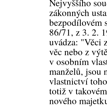
Nejvyššího so
zákonných usta
bezpodílovém s
86/71, z 3. 2. 
uvádza: "Věci 
věc nebo z výtě
v osobním vlas
manželů, jsou 
vlastnictví toh
totiž v takovém
nového majetku