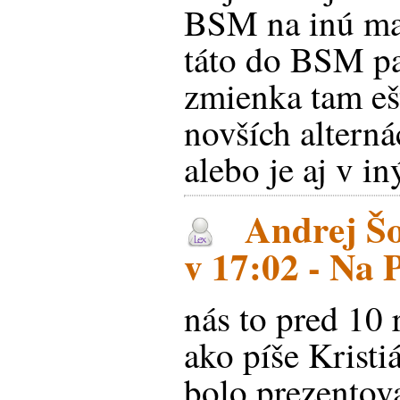
BSM na inú ma
táto do BSM pa
zmienka tam ešt
novších alterná
alebo je aj v in
Andrej Šo
v 17:02 - Na
nás to pred 10 
ako píše Kristi
bolo prezentov