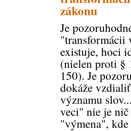
zákonu
Je pozoruhodné,
"transformáci
existuje, hoci i
(nielen proti
§
150). Je pozor
dokáže vzdialiť
významu slov..
veci" nie je ni
"výmena", kde 