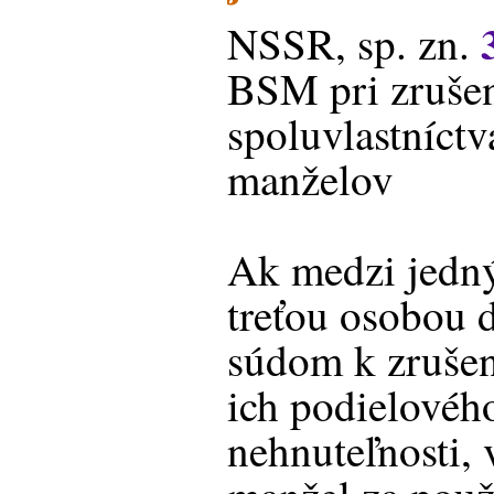
NSSR, sp. zn.
BSM pri zrušen
spoluvlastníctv
manželov
Ak medzi jedn
treťou osobou 
súdom k zrušen
ich podielového
nehnuteľnosti, 