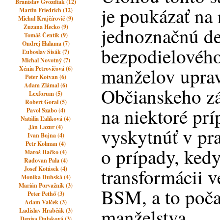
Branislav Gvozdiak (12)
je poukázať na
Martin Friedrich (12)
Michal Krajčírovič (9)
Zuzana Hecko (9)
jednoznačnú de
Tomáš Čentík (9)
Ondrej Halama (7)
bezpodielového
Ľuboslav Sisák (7)
Michal Novotný (7)
manželov upra
Xénia Petrovičová (6)
Peter Kotvan (6)
Adam Zlámal (6)
Občianskeho z
Lexforum (5)
Robert Goral (5)
na niektoré prí
Pavol Szabo (4)
Natália Ľalíková (4)
Ján Lazur (4)
vyskytnúť v pr
Ivan Bojna (4)
Petr Kolman (4)
o prípady, ked
Maroš Hačko (4)
Radovan Pala (4)
transformácii v
Josef Kotásek (4)
Monika Dubská (4)
Marián Porvažník (3)
BSM, a to poča
Peter Pethő (3)
Adam Valček (3)
manželstva.
Ladislav Hrabčák (3)
Denisa Dulaková (3)