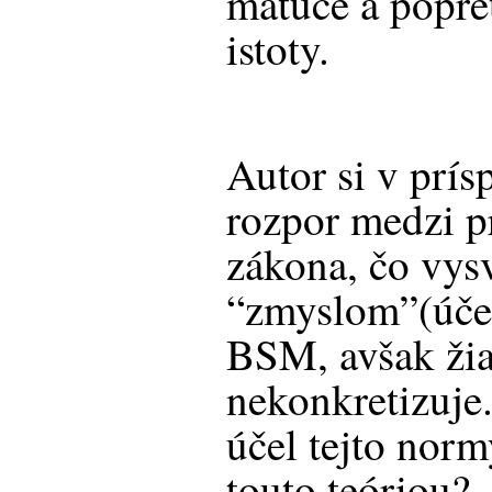
mätúce a popre
istoty.
Autor si v prís
rozpor medzi p
zákona, čo vysv
“zmyslom”(úče
BSM, avšak žia
nekonkretizuje
účel tejto nor
touto teóriou?