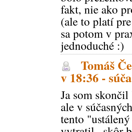
fakt, nie ako p
(ale to platí p
sa potom v prax
jednoduché :)
Tomáš Čen
v 18:36 - súč
Ja som skončil
ale v súčasných
tento "ustálený
vytratil...skôr 