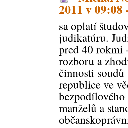
2011 v 09:08 
sa oplatí študov
judikatúru. Judi
pred 40 rokmi 
rozboru a zhod
činnosti soudů 
republice ve v
bezpodílového 
manželů a stan
občanskoprávní