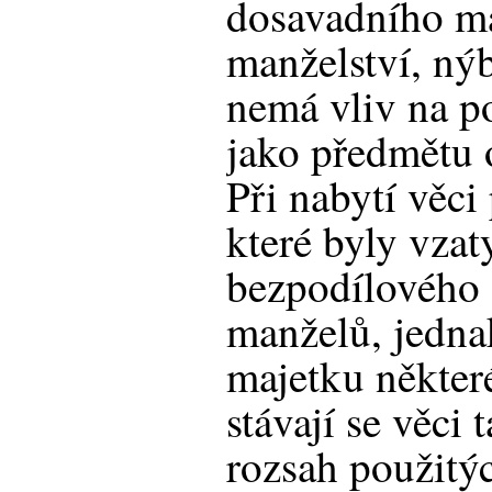
dosavadního ma
manželství, ný
nemá vliv na p
jako předmětu o
Při nabytí věci
které byly vzat
bezpodílového 
manželů, jedna
majetku někter
stávají se věci 
rozsah použitý