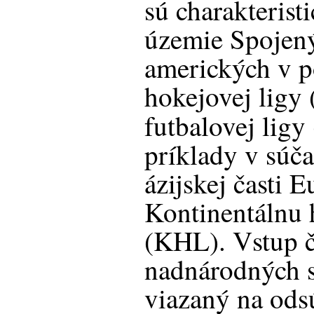
sú charakterist
územie Spojený
amerických v 
hokejovej ligy
futbalovej lig
príklady v súča
ázijskej časti E
Kontinentálnu 
(KHL). Vstup č
nadnárodných sú
viazaný na ods