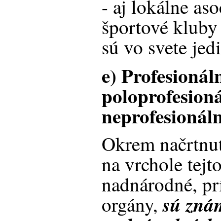
- aj lokálne as
športové kluby 
sú vo svete je
e) Profesionáln
poloprofesioná
neprofesionáln
Okrem načrtnut
na vrchole tejto
nadnárodné, pr
sú zná
orgány,