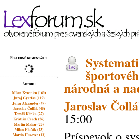
Systemati
Posledné komentáre:
športovéh
národná a na
Autori:
Milan Kvasnica (163)
Juraj Gyarfas (119)
Jaroslav Čoll
Juraj Alexander (49)
Jaroslav Čollák (45)
15:00
Tomáš Klinka (27)
Kristián Csach (26)
Martin Maliar (25)
Milan Hlušák (23)
Príspevok o sy
Martin Husovec (13)