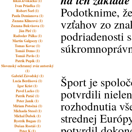
na ich základe 
lukas.kvokacka (1)
Ivan Priadka (1)
Podotknime, že
Robert Šorl (1)
Paula Demianova (1)
vzťahov zo zna
Zuzana Klincová (1)
Zuzana Bukvisova (1)
Ján Pirč (1)
podriadenosti s
Radoslav Pálka (1)
Martin Galgoczy (1)
súkromnoprávn
Tomas Kovac (1)
Tomáš Demo (1)
Tomáš Pavlo (1)
Patrik Pupík (1)
Slovenský ochranný zväz autorský
(1)
Gabriel Závodský (1)
Šport je spolo
Lucia Berdisová (1)
Igor Krist (1)
potvrdili niele
Pavel Lacko (1)
Patrik Patáč (1)
Peter Janík (1)
rozhodnutia v
Miriam Potočná (1)
Michaela Stessl (1)
strednej Európy
Michal Ďubek (1)
Bystrik Bugan (1)
potvrdil dokon
Dušan Rostáš (1)
Peter K (1)