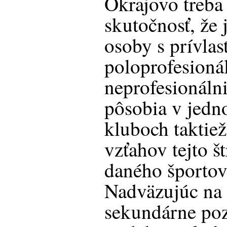
Okrajovo treba 
skutočnosť, že 
osoby s prívlas
poloprofesionál
neprofesionálni
pôsobia v jedn
kluboch taktiež
vzťahov tejto š
daného športov
Nadväzujúc na 
sekundárne po