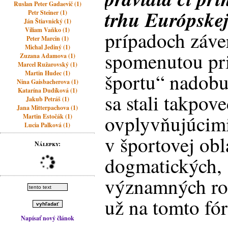
Ruslan Peter Gadaevič (1)
trhu Európskej
Petr Steiner (1)
Ján Štiavnický (1)
Viliam Vaňko (1)
prípadoch záve
Peter Marcin (1)
Michal Jediný (1)
spomenutou pri
Zuzana Adamova (1)
Marcel Ružarovský (1)
Martin Hudec (1)
športu“ nadobu
Nina Gaisbacherova (1)
Katarína Dudíková (1)
sa stali takpo
Jakub Petráš (1)
Jana Mitterpachova (1)
ovplyvňujúcimi 
Martin Estočák (1)
Lucia Palková (1)
v športovej obl
Nálepky:
dogmatických, 
významných ro
už na tomto fór
Napísať nový článok