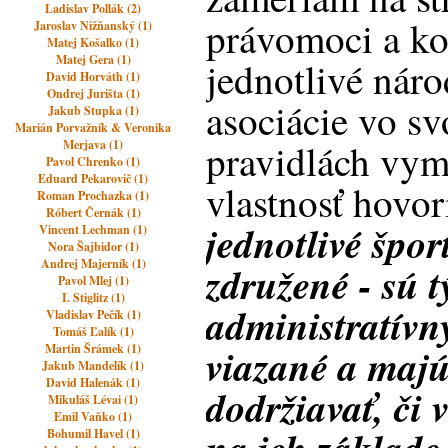
Ladislav Pollák (2)
právomoci a ko
Jaroslav Nižňanský (1)
Matej Košalko (1)
Matej Gera (1)
jednotlivé nár
David Horváth (1)
Ondrej Jurišta (1)
asociácie vo sv
Jakub Stupka (1)
Marián Porvažník & Veronika
pravidlách vyme
Merjava (1)
Pavol Chrenko (1)
Eduard Pekarovič (1)
vlastnosť hovor
Roman Prochazka (1)
Róbert Černák (1)
jednotlivé špor
Vincent Lechman (1)
Nora Šajbidor (1)
Andrej Majerník (1)
združené - sú t
Pavol Mlej (1)
I. Stiglitz (1)
administratívn
Vladislav Pečík (1)
Tomáš Ľalík (1)
viazané a majú
Martin Šrámek (1)
Jakub Mandelík (1)
David Halenák (1)
dodržiavať, či
Mikuláš Lévai (1)
Emil Vaňko (1)
Bohumil Havel (1)