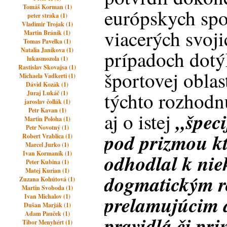
Tomáš Korman (1)
európskych spo
peter straka (1)
Vladimir Trojak (1)
viacerých svoj
Martin Bránik (1)
Tomas Pavelka (1)
Natalia Janikova (1)
prípadoch dotý
lukasmozola (1)
Rastislav Skovajsa (1)
športovej oblas
Michaela Vadkerti (1)
Dávid Kozák (1)
týchto rozhodn
Juraj Lukáč (1)
jaroslav čollák (1)
Petr Kavan (1)
„špeci
aj o istej
Martin Poloha (1)
Petr Novotný (1)
pod prizmou kt
Robert Vrablica (1)
Marcel Jurko (1)
Ivan Kormaník (1)
odhodlal k ni
Peter Kubina (1)
Matej Kurian (1)
dogmatickým r
Zuzana Kohútová (1)
Martin Svoboda (1)
prelamujúcim d
Ivan Michalov (1)
Dušan Marják (1)
Adam Pauček (1)
pravidlá či pr
Tibor Menyhért (1)