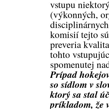
vstupu niektor
(výkonných, or
disciplinárnych
komisií tejto s
preveria kvalit
tohto vstupujú
spomenutej nad
Prípad hokejo
so sídlom v sl
ktorý sa stal 
príkladom, že 