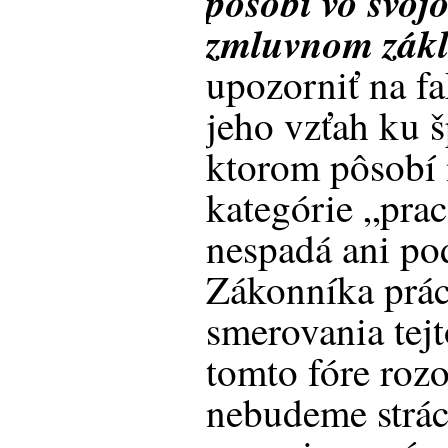
pôsobí vo svoj
zmluvnom zák
upozorniť na fa
jeho vzťah ku 
ktorom pôsobí
kategórie „pra
nespadá ani po
Zákonníka prác
smerovania tejt
tomto fóre rozo
nebudeme strác