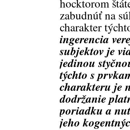
hocktorom štát
zabudnúť na s
charakter týcht
ingerencia ver
subjektov je v
jedinou styčno
týchto s prvka
charakteru je 
dodržanie pla
poriadku a nut
jeho kogentný