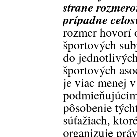
strane rozmer
prípadne celo
rozmer hovorí 
športových sub
do jednotlivýc
športových asoc
je viac menej 
podmieňujúcim
pôsobenie tých
súťažiach, ktor
organizuje prá