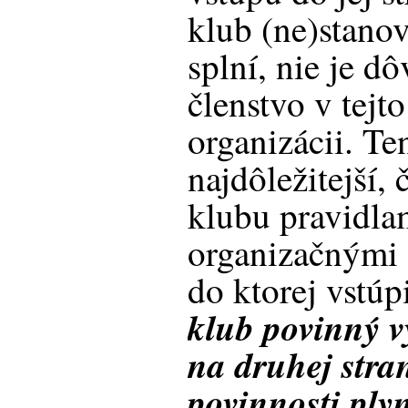
klub (ne)stan
splní, nie je d
členstvo v tejt
organizácii. Te
najdôležitejší, 
klubu pravidla
organizačnými 
do ktorej vstúp
klub povinný v
na druhej stra
povinnosti ply