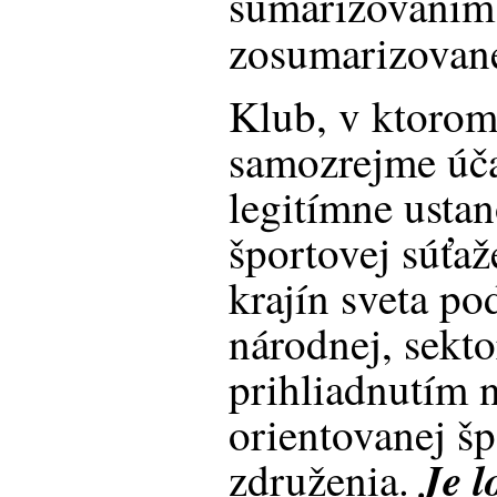
sumarizovaním
zosumarizovan
Klub, v ktorom 
samozrejme úča
legitímne ustan
športovej súťaž
krajín sveta p
národnej, sekto
prihliadnutím 
orientovanej šp
Je 
združenia.