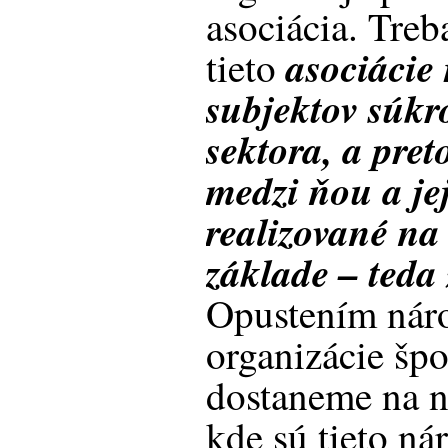
asociácia. Treb
asociácie
tieto
subjektov súk
sektora, a pret
medzi ňou a je
realizované n
základe – ted
Opustením nár
organizácie šp
dostaneme na 
kde sú tieto ná