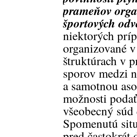
prameňov orga
športových odve
niektorých prí
organizované v
štruktúrach v 
sporov medzi n
a samotnou aso
možnosti podať
všeobecný súd 
Spomenutú situ
pred častokrát 