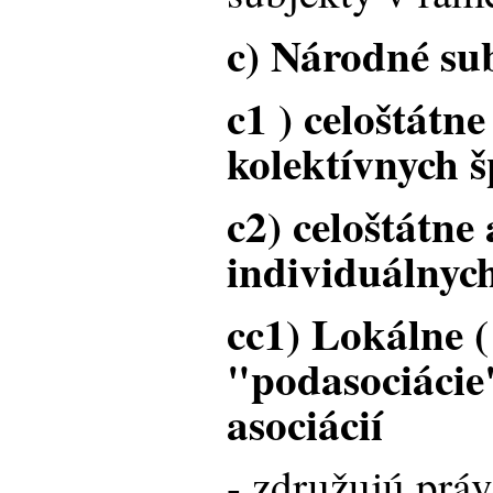
c) Národné su
c1 ) celoštátne
kolektívnych 
c2) celoštátne 
individuálnych
cc1) Lokálne (
"podasociácie
asociácií
- združujú práv