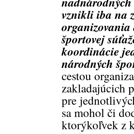
nadnárodných a
vznikli iba na 
organizovania 
športovej súťaž
koordinácie je
národných špor
cestou organiz
zakladajúcich p
pre jednotlivýc
sa mohol či do
ktorýkoľvek z 