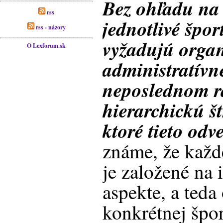
Bez ohľadu na
rss
jednotlivé špor
rss - názory
vyžadujú organ
O Lexforum.sk
administratívn
neposlednom r
hierarchickú š
ktoré tieto odve
známe, že každ
je založené na
aspekte, a teda
konkrétnej špor