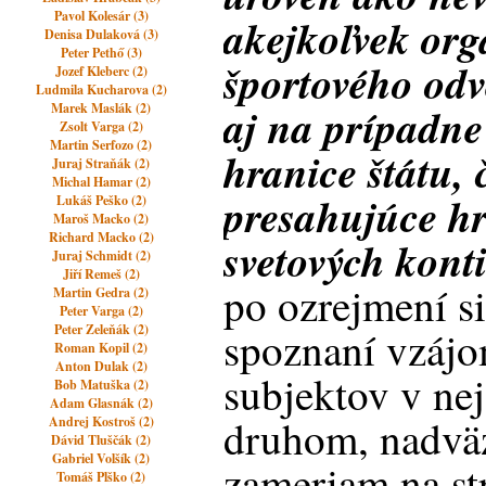
Pavol Kolesár (3)
akejkoľvek org
Denisa Dulaková (3)
Peter Pethő (3)
športového odv
Jozef Kleberc (2)
Ludmila Kucharova (2)
aj na prípadne
Marek Maslák (2)
Zsolt Varga (2)
Martin Serfozo (2)
hranice štátu,
Juraj Straňák (2)
Michal Hamar (2)
presahujúce hr
Lukáš Peško (2)
Maroš Macko (2)
Richard Macko (2)
svetových kont
Juraj Schmidt (2)
Jiří Remeš (2)
po ozrejmení si
Martin Gedra (2)
Peter Varga (2)
Peter Zeleňák (2)
spoznaní vzáj
Roman Kopil (2)
Anton Dulak (2)
subjektov v nej
Bob Matuška (2)
Adam Glasnák (2)
druhom, nadvä
Andrej Kostroš (2)
Dávid Tluščák (2)
Gabriel Volšík (2)
zameriam na st
Tomáš Plško (2)