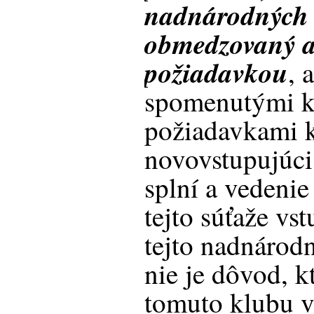
nadnárodných l
obmedzovaný ak
požiadavkou
, 
spomenutými k
požiadavkami k
novovstupujúci
splní a vedenie
tejto súťaže vs
tejto nadnárodn
nie je dôvod, k
tomuto klubu vs