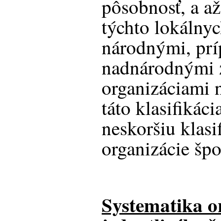
pôsobnosť, a a
týchto lokálnyc
národnými, pr
nadnárodnými 
organizáciami 
táto klasifikác
neskoršiu klasi
organizácie šp
Systematika o