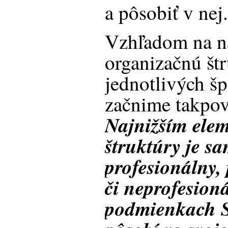
a pôsobiť v nej
Vzhľadom na n
organizačnú št
jednotlivých š
začnime takpov
Najnižším elem
štruktúry je s
profesionálny,
či neprofesioná
podmienkach S