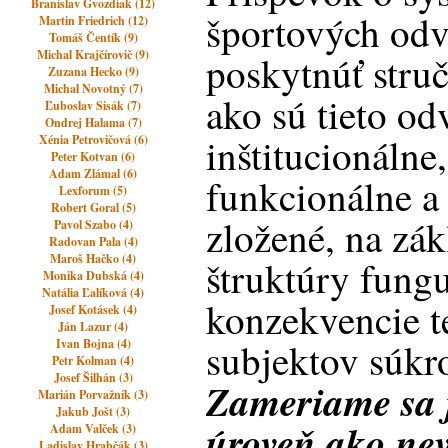
Branislav Gvozdiak (12)
športových odv
Martin Friedrich (12)
Tomáš Čentík (9)
Michal Krajčírovič (9)
poskytnúť stru
Zuzana Hecko (9)
Michal Novotný (7)
ako sú tieto od
Ľuboslav Sisák (7)
Ondrej Halama (7)
inštitucionálne,
Xénia Petrovičová (6)
Peter Kotvan (6)
Adam Zlámal (6)
funkcionálne a
Lexforum (5)
Robert Goral (5)
zložené, na zák
Pavol Szabo (4)
Radovan Pala (4)
Maroš Hačko (4)
štruktúry fungu
Monika Dubská (4)
Natália Ľalíková (4)
konzekvencie t
Josef Kotásek (4)
Ján Lazur (4)
subjektov súkr
Ivan Bojna (4)
Petr Kolman (4)
Josef Šilhán (3)
Zameriame sa 
Marián Porvažník (3)
Jakub Jošt (3)
úroveň ako n
Adam Valček (3)
Ladislav Hrabčák (3)