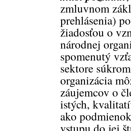
zmluvnom zákl
prehlásenia) po
žiadosťou o vzn
národnej organ
spomenutý vzťa
sektore súkrom
organizácia mô
záujemcov o čl
istých, kvalita
ako podmienok 
vstupu do jej š