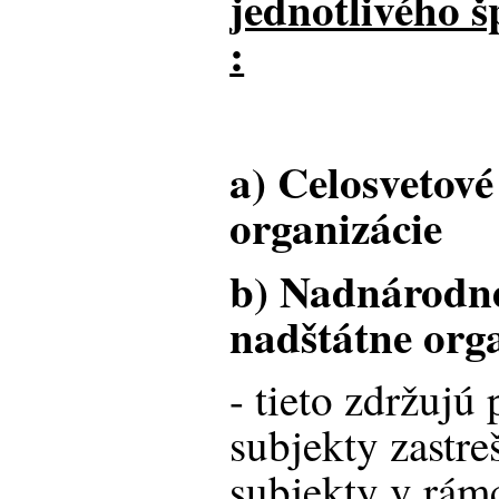
jednotlivého š
:
a) Celosvetové
organizácie
b) Nadnárodné
nadštátne org
- tieto zdržujú
subjekty zastre
subjekty v rámc