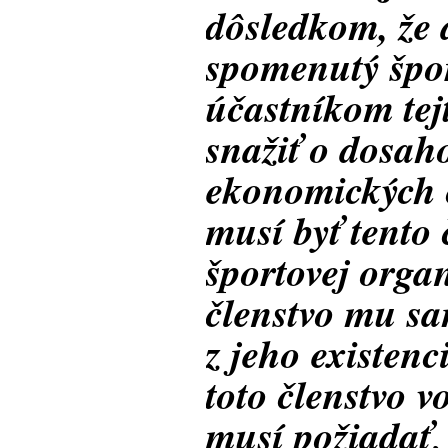
dôsledkom, že 
spomenutý špo
účastníkom tej
snažiť o dosah
ekonomických č
musí byť tento
športovej organ
členstvo mu s
z jeho existenc
toto členstvo v
musí požiadať
,