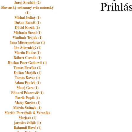
Prihlá
Juraj Straňák (2)
Slovenský ochranný zväz autorský
(1)
Michal Jediný (1)
Dušan Rostáš (1)
Dávid Kozák (1)
Michaela Stessl (1)
Vladimir Trojak (1)
Jana Mitterpachova (1)
Ján Štiavnický (1)
Martin Hudec (1)
Róbert Černák (1)
Ruslan Peter Gadaevič (1)
Tomas Pavelka (1)
Dušan Marják (1)
Tomas Kovac (1)
Adam Pauček (1)
Matej Gera (1)
Eduard Pekarovič (1)
Patrik Pupík (1)
Matej Kurian (1)
Martin Šrámek (1)
Marián Porvažník & Veronika
Merjava (1)
jaroslav čollák (1)
Bohumil Havel (1)