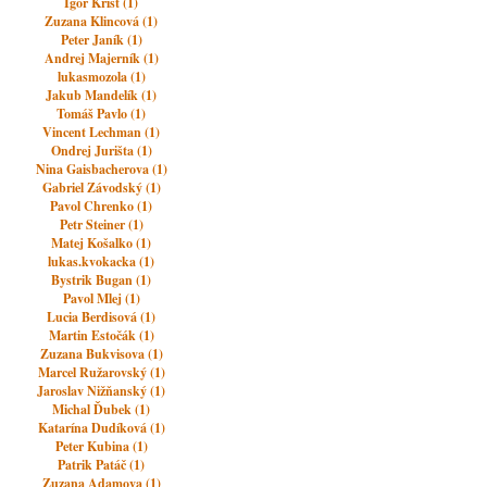
Igor Krist (1)
Zuzana Klincová (1)
Peter Janík (1)
Andrej Majerník (1)
lukasmozola (1)
Jakub Mandelík (1)
Tomáš Pavlo (1)
Vincent Lechman (1)
Ondrej Jurišta (1)
Nina Gaisbacherova (1)
Gabriel Závodský (1)
Pavol Chrenko (1)
Petr Steiner (1)
Matej Košalko (1)
lukas.kvokacka (1)
Bystrik Bugan (1)
Pavol Mlej (1)
Lucia Berdisová (1)
Martin Estočák (1)
Zuzana Bukvisova (1)
Marcel Ružarovský (1)
Jaroslav Nižňanský (1)
Michal Ďubek (1)
Katarína Dudíková (1)
Peter Kubina (1)
Patrik Patáč (1)
Zuzana Adamova (1)