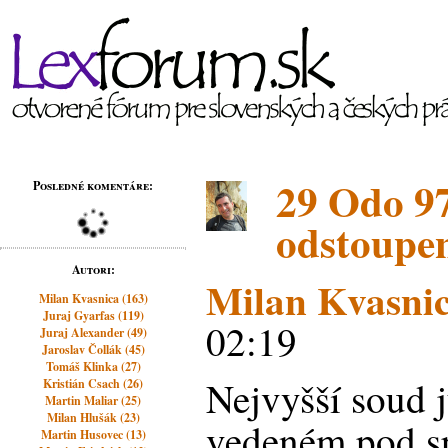
29 Odo 97
Posledné komentáre:
odstoupe
Autori:
Milan Kvasni
Milan Kvasnica (163)
Juraj Gyarfas (119)
02:19
Juraj Alexander (49)
Jaroslav Čollák (45)
Tomáš Klinka (27)
Nejvyšší soud j
Kristián Csach (26)
Martin Maliar (25)
Milan Hlušák (23)
vedeném pod sp
Martin Husovec (13)