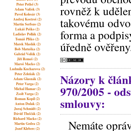
Peter Pethő (3)
rovněž k uděle
Adam Valček (3)
Pavol Kolesár (3)
takovému odvo
Andrej Kostroš (2)
Martin Serfozo (2)
Lukáš Peško (2)
forma a podpis
Ladislav Pollák (2)
Tomáš Plško (2)
úředně ověřeny
Marek Maslák (2)
Bob Matuška (2)
Gabriel Volšík (2)
Jiří Remeš (2)
Maroš Macko (2)
Ludmila Kucharova (2)
Názory k člán
Peter Zeleňák (2)
Adam Glasnák (2)
Peter Varga (2)
970/2005 - od
Michal Hamar (2)
Zsolt Varga (2)
smlouvy:
Roman Kopil (2)
Anton Dulak (2)
Juraj Schmidt (2)
Dávid Tluščák (2)
Richard Macko (2)
Nemáte opráv
Martin Gedra (2)
Jozef Kleberc (2)