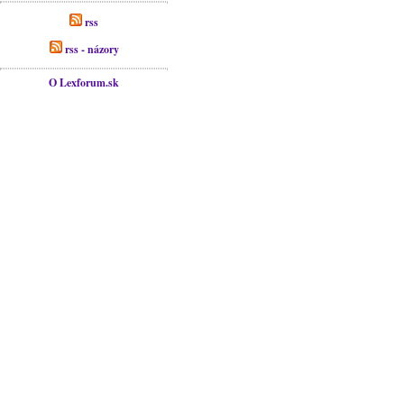
rss
rss - názory
O Lexforum.sk