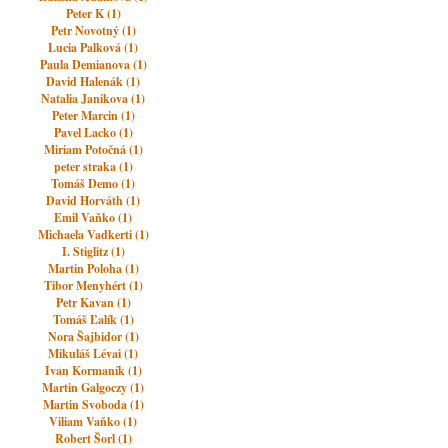
Peter K (1)
Petr Novotný (1)
Lucia Palková (1)
Paula Demianova (1)
David Halenák (1)
Natalia Janikova (1)
Peter Marcin (1)
Pavel Lacko (1)
Miriam Potočná (1)
peter straka (1)
Tomáš Demo (1)
David Horváth (1)
Emil Vaňko (1)
Michaela Vadkerti (1)
I. Stiglitz (1)
Martin Poloha (1)
Tibor Menyhért (1)
Petr Kavan (1)
Tomáš Ľalík (1)
Nora Šajbidor (1)
Mikuláš Lévai (1)
Ivan Kormaník (1)
Martin Galgoczy (1)
Martin Svoboda (1)
Viliam Vaňko (1)
Robert Šorl (1)