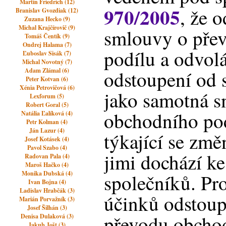
Martin Friedrich (12)
970/2005
, že 
Branislav Gvozdiak (12)
Zuzana Hecko (9)
Michal Krajčírovič (9)
smlouvy o pře
Tomáš Čentík (9)
Ondrej Halama (7)
podílu a odvol
Ľuboslav Sisák (7)
Michal Novotný (7)
Adam Zlámal (6)
odstoupení od 
Peter Kotvan (6)
Xénia Petrovičová (6)
jako samotná s
Lexforum (5)
Robert Goral (5)
obchodního pod
Natália Ľalíková (4)
Petr Kolman (4)
Ján Lazur (4)
týkající se změ
Josef Kotásek (4)
Pavol Szabo (4)
jimi dochází k
Radovan Pala (4)
Maroš Hačko (4)
Monika Dubská (4)
společníků. Pro
Ivan Bojna (4)
Ladislav Hrabčák (3)
účinků odstoup
Marián Porvažník (3)
Josef Šilhán (3)
převodu obchod
Denisa Dulaková (3)
Jakub Jošt (3)