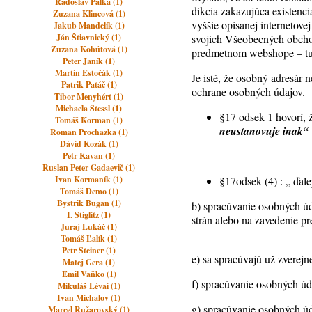
Radoslav Pálka (1)
dikcia zakazujúca existenc
Zuzana Klincová (1)
vyššie opísanej internetove
Jakub Mandelík (1)
Ján Štiavnický (1)
svojich Všeobecných obcho
Zuzana Kohútová (1)
predmetnom webshope – tu 
Peter Janík (1)
Martin Estočák (1)
Je isté, že osobný adresár
Patrik Patáč (1)
ochrane osobných údajov.
Tibor Menyhért (1)
Michaela Stessl (1)
§17 odsek 1 hovorí, 
Tomáš Korman (1)
neustanovuje inak“
Roman Prochazka (1)
Dávid Kozák (1)
Petr Kavan (1)
Ruslan Peter Gadaevič (1)
Ivan Kormaník (1)
§17odsek (4) : „ ďal
Tomáš Demo (1)
Bystrik Bugan (1)
b) spracúvanie osobných úd
I. Stiglitz (1)
strán alebo na zavedenie p
Juraj Lukáč (1)
Tomáš Ľalík (1)
Petr Steiner (1)
e) sa spracúvajú už zverejn
Matej Gera (1)
Emil Vaňko (1)
f) spracúvanie osobných úd
Mikuláš Lévai (1)
Ivan Michalov (1)
g) spracúvanie osobných ú
Marcel Ružarovský (1)