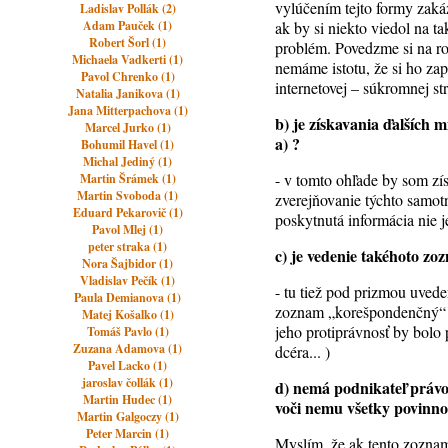
vylúčením tejto formy zaká
Ladislav Pollák (2)
Adam Pauček (1)
ak by si niekto viedol na t
Robert Šorl (1)
problém. Povedzme si na r
Michaela Vadkerti (1)
nemáme istotu, že si ho zap
Pavol Chrenko (1)
internetovej – súkromnej st
Natalia Janikova (1)
Jana Mitterpachova (1)
b) je získavania ďalšíc
Marcel Jurko (1)
a) ?
Bohumil Havel (1)
Michal Jediný (1)
- v tomto ohľade by som zí
Martin Šrámek (1)
Martin Svoboda (1)
zverejňovanie týchto samo
Eduard Pekarovič (1)
poskytnutá informácia nie
Pavol Mlej (1)
peter straka (1)
c) je vedenie takéhoto z
Nora Šajbidor (1)
Vladislav Pečík (1)
- tu tiež pod prizmou uved
Paula Demianova (1)
zoznam „korešpondenčný“ č
Matej Košalko (1)
jeho protiprávnosť by bolo 
Tomáš Pavlo (1)
Zuzana Adamova (1)
dcéra... )
Pavel Lacko (1)
jaroslav čollák (1)
d) nemá podnikateľ právo
Martin Hudec (1)
voči nemu všetky povinno
Martin Galgoczy (1)
Peter Marcin (1)
Myslím, že ak tento zoznam