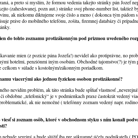
zaná, a preto si myslím, že formou vedenia takejto stránky pán Jozef 
akejto (zaheslovanej, pozn aut.) stránke svoj phone-number list, taktiež
ovinu, ak niekomu diktujeme svoje číslo a meno ( dokonca tým pádom 
isuje práve do mobilného telefónu, zošita, firemnej databázy či prípadn
ránky.
h mien do tohto zoznamu protizákonným pod prizmou uvedeného ro
skavanie mien (z pozície pána Jozefa!) nevidel ako protiprávne, no pro
tnými hotelmi, penziónmi iným osobám. Obchodné tajomstvo(?) je tým 
 je celkom v súlade s kostolným/zákonným poriadkom.
oznamu viacerými ako jednou fyzickou osobou protizákonné?
eného nevidím problém, ak táto stránka bude spĺňať vlastnosť „neverej
i obdobne „telefonický“ je v podmienkach praxe častokrát vedený vi
problematické, ak nie nemožné ( telefónny zoznam vedený napr. rodinou,
 viesť si zoznam osôb, ktoré v obchodnom styku s ním konali podvo
sti?
 nebude verejný a bude slúžiť iba pre súkromné účely podnikateľa ( PO