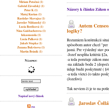
Miriam Potočná (1)
Gabriel Závodský (1)
Názory k článku Zákon o
Peter K (1)
Matej Kurian (1)
Rastislav Skovajsa (1)
Jaroslav Nižňanský (1)
Autem Censeo, 
Lucia Berdisová (1)
logiky?
Nina Gaisbacherova (1)
lukasmozola (1)
Lucia Palková (1)
Rozumiem konštrukcii situ
Jakub Stupka (1)
spôsobom autor chcel "per p
Zuzana Bukvisova (1)
jasná. Pre výsledný stav po
Martin Bránik (1)
-Jozef nespĺňa kritériá §2a
-a teda porušuje zákon mn
Nálepky:
-na základe bodu 2 (dopoču
údaje budú poskytnuté ( §
-a teda všetci čo takto pos
(Jozefovi)
Tak neviem či je to na potle
Napísať nový článok
Jaroslav Čollá
rss