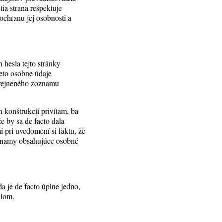
ia strana rešpektuje
chranu jej osobnosti a
 hesla tejto stránky
ieto osobne údaje
verejneného zoznamu
konštrukcií privítam, ba
e by sa de facto dala
 pri uvedomení si faktu, že
zoznamy obsahujúce osobné
a je de facto úplne jedno,
elom.