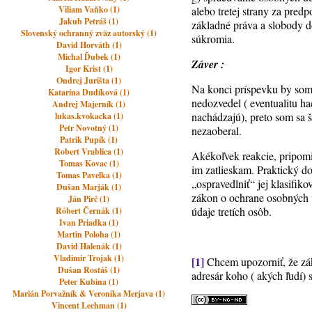
Viliam Vaňko (1)
alebo tretej strany za pred
Jakub Petráš (1)
základné práva a slobody d
Slovenský ochranný zväz autorský (1)
súkromia.
David Horváth (1)
Michal Ďubek (1)
Záver :
Igor Krist (1)
Ondrej Jurišta (1)
Na konci príspevku by som ú
Katarína Dudíková (1)
nedozvedel ( eventualitu ha
Andrej Majerník (1)
nachádzajú), preto som sa 
lukas.kvokacka (1)
Petr Novotný (1)
nezaoberal.
Patrik Pupík (1)
Robert Vrablica (1)
Akékoľvek reakcie, pripom
Tomas Kovac (1)
im zatlieskam. Praktický do
Tomas Pavelka (1)
„ospravedlniť“ jej klasifi
Dušan Marják (1)
zákon o ochrane osobných ú
Ján Pirč (1)
údaje tretích osôb.
Róbert Černák (1)
Ivan Priadka (1)
Martin Poloha (1)
David Halenák (1)
Vladimir Trojak (1)
[1]
Chcem upozorniť, že záko
Dušan Rostáš (1)
adresár koho ( akých ľudí)
Peter Kubina (1)
Marián Porvažník & Veronika Merjava (1)
Vincent Lechman (1)