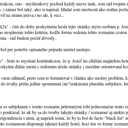
 reakciu, ono - myšlienkový pochod každý nazve inak, som rád tvojmu 
 :) zámer bol taký, ako si napísal, hľadal som možnosti ako reálnu pož
ť na stranu práva;) no ale, k veci...
iá §2a" - čím do doby poskytnutia hesla tejto stránky iným osobám p. Jo
 nesplnenie tohto kritéria, keďže forma vedenia tohto zoznamu cestou i
nenia - rád budem počuť dôvody..
o bol pre potreby opísaného prípadu nástrel naslepo.
e" - bolo to myslené konštrukciou, že p. Jozef im (ďalším majiteľom hot
oskytnú ďalšie mená s vedomím účelu stránky ( morálne orientovaná ko
 tu viem súhlasiť, preto som to formuloval v článku ako možný problém,
( do úvahy prišla jedine spomenutá (ne?)zakázaná pluralita subjektov, kt
ia so subjektami v tomto zozname prítomnými robí jednoznačne tent
oukázať, že ak by sa do tvorby takejto stránky / zoznamu/ aj niekto pus
špondencia s nimi, aj napriek tomu, že by to bol de facto "black list"
mto zoznamom disponuje takmer každý hotel, hoci len vo forme zoznam