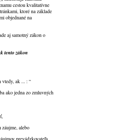
znamu cestou kvalitatívne
stránkami, ktoré na základe
imi objednané na
pade aj samotný zákon o
ak tento zákon
tedy, ak ... : “
oba ako jedna zo zmluvných
ť,
m záujme, alebo
záujmov prevádzkovateľa