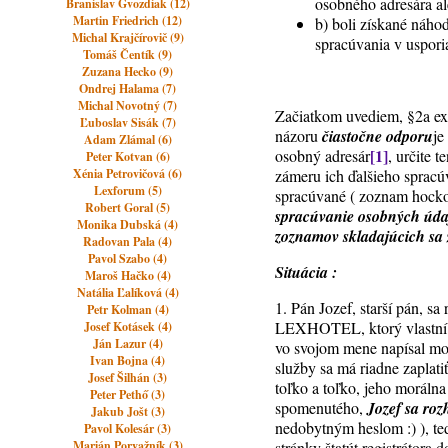
osobného adresára a
Branislav Gvozdiak (12)
Martin Friedrich (12)
b) boli získané náh
Michal Krajčírovič (9)
spracúvania v uspori
Tomáš Čentík (9)
Zuzana Hecko (9)
Ondrej Halama (7)
Michal Novotný (7)
Začiatkom uvediem, §2a exp
Ľuboslav Sisák (7)
názoru
čiastočne odporu
je
Adam Zlámal (6)
[1]
osobný adresár
, určite 
Peter Kotvan (6)
Xénia Petrovičová (6)
zámeru ich ďalšieho spracúv
Lexforum (5)
spracúvané ( zoznam hocko
Robert Goral (5)
spracúvanie osobných úda
Monika Dubská (4)
zoznamov skladajúcich sa 
Radovan Pala (4)
Pavol Szabo (4)
Situácia :
Maroš Hačko (4)
Natália Ľalíková (4)
1. Pán Jozef, starší pán, s
Petr Kolman (4)
LEXHOTEL, ktorý vlastní j
Josef Kotásek (4)
Ján Lazur (4)
vo svojom mene napísal morá
Ivan Bojna (4)
služby sa má riadne zaplatiť
Josef Šilhán (3)
toľko a toľko, jeho moráln
Peter Pethő (3)
spomenutého,
Jozef sa roz
Jakub Jošt (3)
nedobytným heslom :) ), te
Pavol Kolesár (3)
Marián Porvažník (3)
stránky štatút registrátora