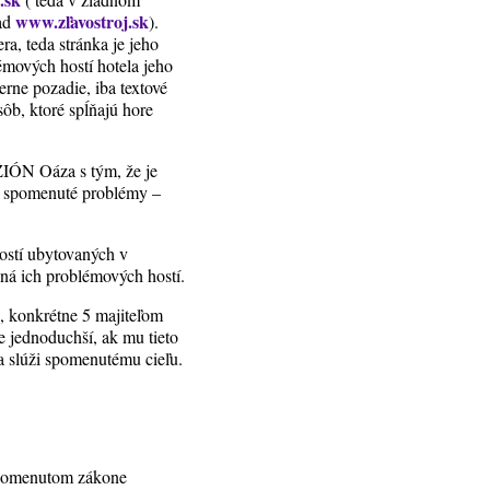
www.zľavostroj.sk
lad
).
a, teda stránka je jeho
mových hostí hotela jeho
erne pozadie, iba textové
ôb, ktoré spĺňajú hore
IÓN Oáza s tým, že je
ón spomenuté problémy –
hostí ubytovaných v
ná ich problémových hostí.
), konkrétne 5 majiteľom
 jednoduchší, ak mu tieto
 a slúži spomenutému cieľu.
 spomenutom zákone