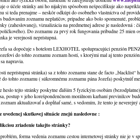
uje o účele stránky ani ho nijakým spôsobom nešpecifikuje ako naprík
u si teda prenajme – neskôr odkúpi do osobného vlastníctva od provider
 s budovaním zoznamu neplatičov, prípadne ako bolo spomenuté, problé
ánky (zaheslovanej), vizualizácia na predmetnej adrese je nasledovná : či
4 poličkového). Do zoznamu za prvý rok fungovania pribudne 25 mien os
ka je verejnosti neprístupná.
ozefa sa dopočuje s hotelom LEXHOTEL spolupracujúci penzión PENZ
ozefovi do tohto zoznamu zoznam hostí, s ktorými mal aj tento penzi
sa napravia.
nosti neprístupná stránka) sa z tohto zoznamu stane de facto „blacklist“ 
tné do tohto zoznamu ( súkromnému zoznamu pána Jozefa) poskytnúť me
že heslo tejto stránky poskytne ďalším 5 fyzickým osobám (bezodplatne
dsa, postup v jeho korešpondenčnom morálnom karhaní previnilcov bude
o zoznam aktualizovať a dopĺňať samé, s vedomím, že tento je neverejný
 uvedenej skutkovej situácie znejú nasledovne :
dikciou zriadenie takejto stránky?
 problém, forma vedenia zoznamu cestou internetovej stránky nie je v