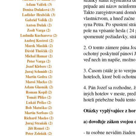
Adam Valček (3)
prípade ani názov neinform
Denisa Dulaková (3)
Takto zaregistrovanú domén
Ladislav Hrabčák (3)
vlastníctvom, a hneď začne
Gabriel Volšík (2)
syna Petra. Po spustení str
Anton Dulak (2)
pole na vpísanie hesla ( 2
Zsolt Varga (2)
Ludmila Kucharova (2)
spomenuté požiadavky, strán
Andrej Kostroš (2)
Marek Maslák (2)
2. O tomto zámere pána J
Dávid Tluščák (2)
ochotný poskytnúť pánovi J
Michal Hamar (2)
veď nech im napíše, možno 
Peter Varga (2)
Jozef Kleberc (2)
3. Časom (stále je to verej
Juraj Schmidt (2)
hoteloch, ktoré boli ocho
Martin Gedra (2)
Maroš Macko (2)
4. Pán Jozef sa rozhodne, 
Adam Glasnák (2)
Roman Kopil (2)
iných hotelov v meste, pre
Tomáš Plško (2)
hoteli priebežne budú tent
Lukáš Peško (2)
Bob Matuška (2)
Otázky vyplývajúce z hore
Martin Serfozo (2)
Richard Macko (2)
a) dovoľuje zákon svojou 
Juraj Straňák (2)
Jiří Remeš (2)
- tu osobne nevidím žiaden
Peter Zeleňák (2)