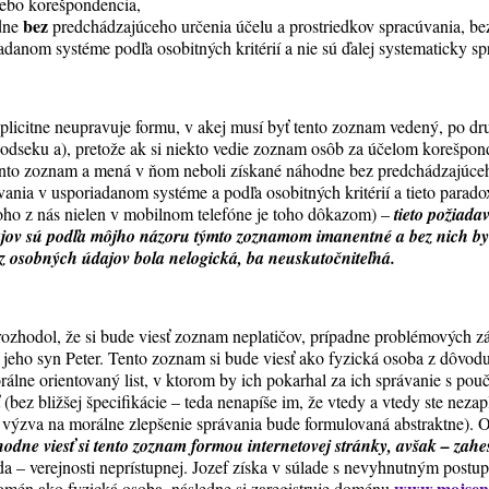
lebo korešpondencia,
bez
odne
predchádzajúceho určenia účelu a prostriedkov spracúvania, be
adanom systéme podľa osobitných kritérií a nie sú ďalej systematicky s
licitne neupravuje formu, v akej musí byť tento zoznam vedený, po dr
 odseku a), pretože ak si niekto vedie zoznam osôb za účelom korešpon
tento zoznam a mená v ňom neboli získané náhodne bez predchádzajúceh
ania v usporiadanom systéme a podľa osobitných kritérií a tieto parado
ho z nás nielen v mobilnom telefóne je toho dôkazom) –
tieto požiada
jov sú podľa môjho názoru týmto zoznamom imanentné a bez nich by 
z osobných údajov bola nelogická, ba neuskutočniteľná.
a rozhodol, že si bude viesť zoznam neplatičov, prípadne problémových 
eho syn Peter. Tento zoznam si bude viesť ako fyzická osoba z dôvod
lne orientovaný list, v ktorom by ich pokarhal za ich správanie s pouč
 (bez bližšej špecifikácie – teda nenapíše im, že vtedy a vtedy ste nezapl
a výzva na morálne zlepšenie správania bude formulovaná abstraktne)
. 
hodne viesť si tento zoznam formou internetovej stránky, avšak – zahe
da – verejnosti neprístupnej. Jozef získa v súlade s nevyhnutným postu
www.mojsen
 domén ako fyzická osoba, následne si zaregistruje doménu