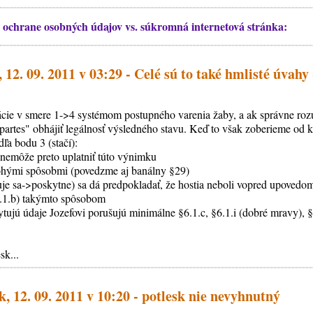
 ochrane osobných údajov vs. súkromná internetová stránka:
12. 09. 2011 v 03:29 - Celé sú to také hmlisté úvahy 
ácie v smere 1->4 systémom postupného varenia žaby, a ak správne ro
artes" obhájiť legálnosť výsledného stavu. Keď to však zoberieme od ko
dľa bodu 3 (stačí):
, nemôže preto uplatniť túto výnimku
ohými spôsobmi (povedzme aj banálny §29)
je sa->poskytne) sa dá predpokladať, že hostia neboli vopred upovedom
4.1.b) takýmto spôsobom
kytujú údaje Jozefovi porušujú minimálne §6.1.c, §6.1.i (dobré mravy), 
sk...
k, 12. 09. 2011 v 10:20 - potlesk nie nevyhnutný