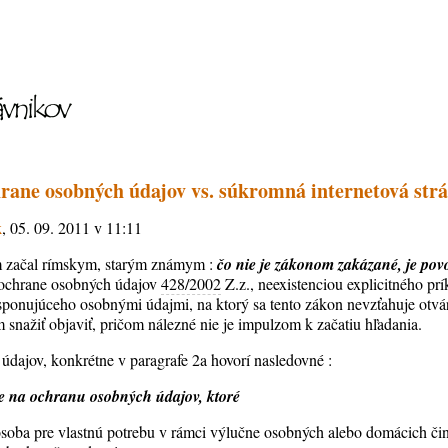
rane osobných údajov vs. súkromná internetová str
k
, 05. 09. 2011 v 11:11
m začal rímskym, starým známym :
čo nie je zákonom zakázané, je pov
ochrane osobných údajov
428/2002
Z.z., neexistenciou explicitného pr
ponujúceho osobnými údajmi, na ktorý sa tento zákon nevzťahuje otvá
 snažiť objaviť, pričom nálezné nie je impulzom k začatiu hľadania.
dajov, konkrétne v paragrafe 2a hovorí nasledovné :
e na ochranu osobných údajov, ktoré
osoba pre vlastnú potrebu v rámci výlučne osobných alebo domácich čin