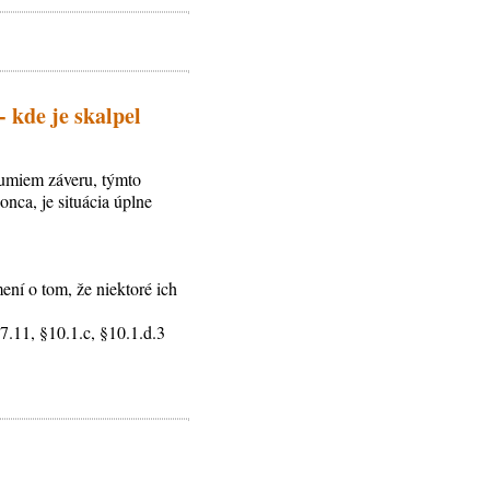
- kde je skalpel
zumiem záveru, týmto
nca, je situácia úplne
ení o tom, že niektoré ich
§7.11, §10.1.c, §10.1.d.3