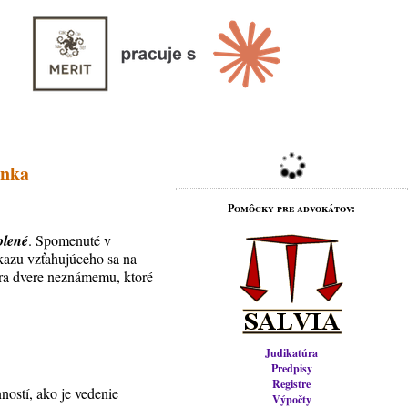
ánka
Pomôcky pre advokátov:
olené
. Spomenuté v
íkazu vzťahujúceho sa na
ra dvere neznámemu, ktoré
Judikatúra
Predpisy
Registre
ností, ako je vedenie
Výpočty