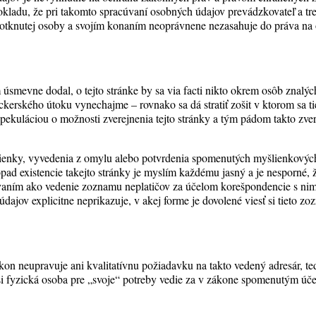
pokladu, že pri takomto spracúvaní osobných údajov prevádzkovateľ a tret
otknutej osoby a svojím konaním neoprávnene nezasahuje do práva na o
smevne dodal, o tejto stránke by sa via facti nikto okrem osôb znalých
ckerského útoku vynechajme – rovnako sa dá stratiť zošit v ktorom sa t
špekuláciou o možnosti zverejnenia tejto stránky a tým pádom takto z
ienky, vyvedenia z omylu alebo potvrdenia spomenutých myšlienkových 
pad existencie takejto stránky je myslím každému jasný a je nesporné, ž
kovaním ako vedenie zoznamu neplatičov za účelom korešpondencie s nimi
dajov explicitne neprikazuje, v akej forme je dovolené viesť si tieto 
n neupravuje ani kvalitatívnu požiadavku na takto vedený adresár, ted
 si fyzická osoba pre „svoje“ potreby vedie za v zákone spomenutým úč