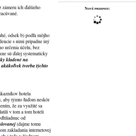
z zámeru ich ďalšieho
Nové predpisy:
pracúvané.
uhé, odsek b) podľa môjho
dencie s nimi prípadne iný
o určenia účelu, bez
xne sú ďalej systematicky
vky kladené na
akákoľvek tvorba týchto
zákazníkov hotela
u, aby týmto ľuďom neskôr
ením, že za využité sa
atili v tom a tom hoteli
Odhliadnuc od
slovanej
(dajme tomu
pom zakladania internetovej
.sk
( teda v žiadnom