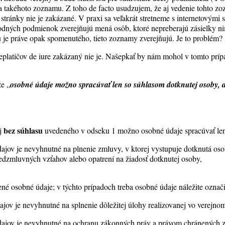
ia takéhoto zoznamu. Z toho de facto usudzujem, že aj vedenie tohto zo
j stránky nie je zakázané. V praxi sa veľakrát stretneme s internetovými 
dných podmienok zverejňujú mená osôb, ktoré nepreberajú zásielky n
je práve opak spomenutého, tieto zoznamy zverejňujú. Je to problém?
 neplatičov de iure zakázaný nie je. Našepkať by nám mohol v tomto prí
že „
osobné údaje možno spracúvať len so súhlasom dotknutej osoby, 
bez súhlasu
ej
uvedeného v odseku 1 možno osobné údaje spracúvať len v
ajov je nevyhnutné na plnenie zmluvy, v ktorej vystupuje dotknutá os
redzmluvných vzťahov alebo opatrení na žiadosť dotknutej osoby,
ené osobné údaje; v týchto prípadoch treba osobné údaje náležite označi
ajov je nevyhnutné na splnenie dôležitej úlohy realizovanej vo verejno
dajov je nevyhnutné na ochranu zákonných práv a právom chránených 