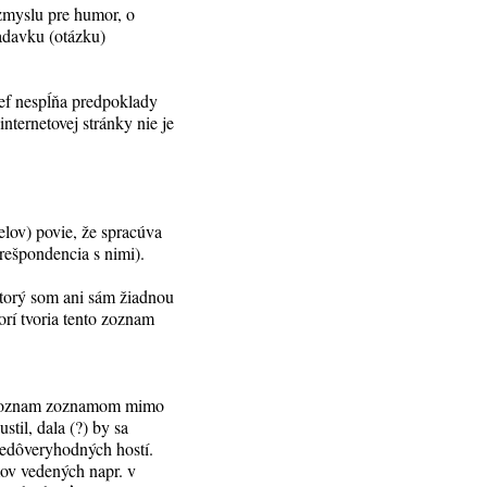
zmyslu pre humor, o
iadavku (otázku)
zef nespĺňa predpoklady
nternetovej stránky nie je
elov) povie, že spracúva
rešpondencia s nimi).
 ktorý som ani sám žiadnou
orí tvoria tento zoznam
o zoznam zoznamom mimo
til, dala (?) by sa
 nedôveryhodných hostí.
ov vedených napr. v