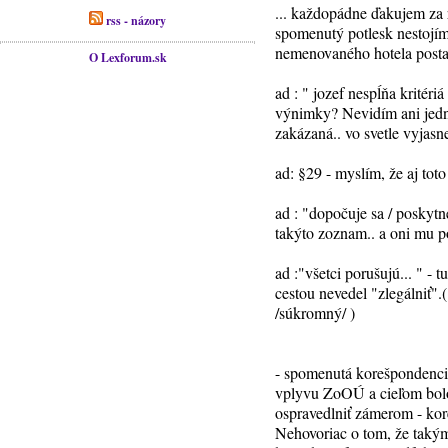
... každopádne ďakujem za
rss - názory
spomenutý potlesk nestojím
nemenovaného hotela postavi
O Lexforum.sk
ad : " jozef nespĺňa kritér
výnimky? Nevidím ani jedno
zakázaná.. vo svetle vyjas
ad: §29 - myslím, že aj tot
ad : "dopočuje sa / poskytn
takýto zoznam.. a oni mu p
ad :"všetci porušujú... " -
cestou nevedel "zlegálniť".
/súkromný/ )
- spomenutá korešpondenc
vplyvu ZoOÚ a cieľom bolo p
ospravedlniť zámerom - kore
Nehovoriac o tom, že taký