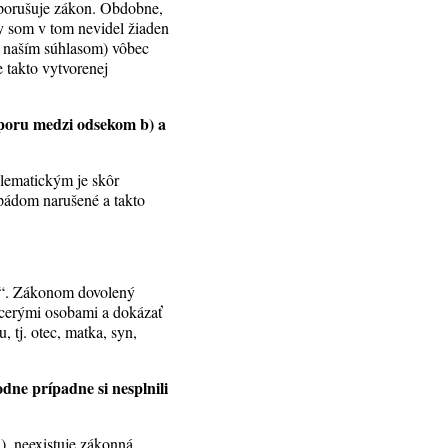
neporušuje zákon. Obdobne,
 by som v tom nevidel žiaden
s naším súhlasom) vôbec
e takto vytvorenej
zporu medzi odsekom b) a
blematickým je skôr
pádom narušené a takto
ná“. Zákonom dovolený
acerými osobami a dokázať
 tj. otec, matka, syn,
dne prípadne si nesplnili
), neexistuje zákonná