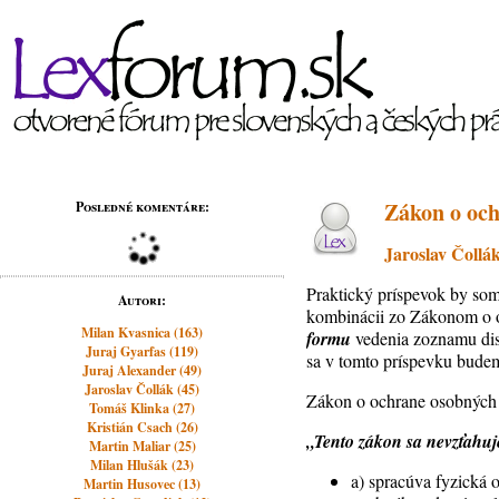
Zákon o och
Posledné komentáre:
Jaroslav Čollá
Praktický príspevok by so
Autori:
kombinácii zo Zákonom o 
Milan Kvasnica (163)
formu
vedenia zoznamu dis
Juraj Gyarfas (119)
sa v tomto príspevku budem
Juraj Alexander (49)
Jaroslav Čollák (45)
Zákon o ochrane osobných ú
Tomáš Klinka (27)
Kristián Csach (26)
„Tento zákon sa nevzťahuj
Martin Maliar (25)
Milan Hlušák (23)
a) spracúva fyzická 
Martin Husovec (13)