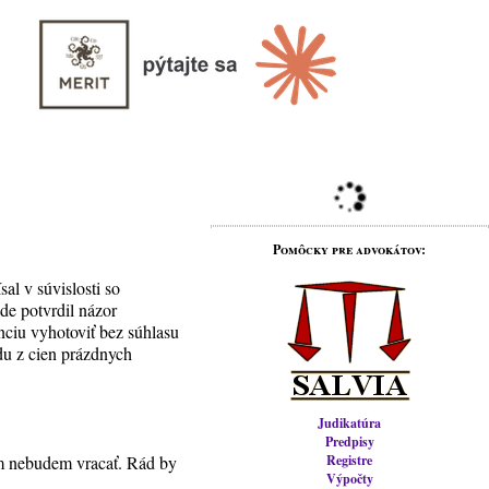
Pomôcky pre advokátov:
al v súvislosti so
de potvrdil názor
ciu vyhotoviť bez súhlasu
du z cien prázdnych
Judikatúra
Predpisy
im nebudem vracať. Rád by
Registre
Výpočty