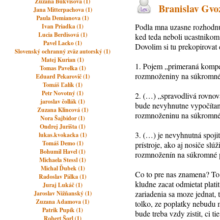
Zuzana Bukvisova (1)
Branislav Gvoz
Jana Mitterpachova (1)
Paula Demianova (1)
Podla mna uzasne rozhodnuti
Ivan Priadka (1)
Lucia Berdisová (1)
ked teda neboli ucastnikom
Pavel Lacko (1)
Dovolim si tu prekopirovat 
Slovenský ochranný zväz autorský (1)
Matej Kurian (1)
1. Pojem „primeraná kompen
Tomas Pavelka (1)
rozmnoženiny na súkromné
Eduard Pekarovič (1)
Tomáš Ľalík (1)
Petr Novotný (1)
2. (…) „spravodlivá rovnov
jaroslav čollák (1)
bude nevyhnutne vypočítan
Zuzana Klincová (1)
rozmnoženinu na súkromné
Nora Šajbidor (1)
Ondrej Jurišta (1)
3. (…) je nevyhnutná spoji
lukas.kvokacka (1)
Tomáš Demo (1)
prístroje, ako aj nosiče s
Bohumil Havel (1)
rozmnoženín na súkromné 
Michaela Stessl (1)
Michal Ďubek (1)
Co to pre nas znamena? To,
Radoslav Pálka (1)
kludne zacat odmietat plati
Juraj Lukáč (1)
zariadenia sa moze jednat, 
Jaroslav Nižňanský (1)
Zuzana Adamova (1)
tolko, ze poplatky nebudu m
Patrik Pupík (1)
bude treba vzdy zistit, ci 
Robert Šorl (1)