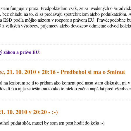
ystém funguje v praxi. Predpokladám však, že sa uvedených 6 % odvád
 bez ohľadu na to, či sa predávajú spotrebiteľom alebo podnikateľom. Ak 
tia ESD podľa môjho názoru v rozpore s právom EÚ. Pravdepodobne bu
 z veľkých výrobcov, príjemcov alebo dovozcov odmietne odvod kolektív
ý zákon a právo EÚ:
, 21. 10. 2010 v 20:16 - Predbehol si ma o 5minut
al na lexforum ze ti to pridam ako koment pod nasu staru diskusiu, mi 
ovali :) a aj ja sa teším na to ako to niekto začne napádať pred všeobe
1. 10. 2010 v 20:20 - :-)
tihol pridať skôr, musel by som ten post hodiť do koša :-)