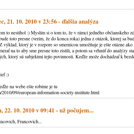
, 21. 10. 2010 v 23:56 - ďalšia analýza
m to nestihol :) Myslím si o tom to, že v rámci jedného občianskeho zd
 bude toto presne (verím, že do konca roka) jedna z otázok, ktorej sa bu
Z výklad, ktorý je v rozpore so smernicou umožňuje je ešte otázne ako
erať na to aby sme presne toto zistili, a potom sa vrhnúť do analýzy st
tých, ktorý sú subjektmi tejto povinnosti. Keďže može dochádzať k bez
eť :)
keďže na webe ešte robíme je tu
/2010/09/european-information-society-institute.html
, 22. 10. 2010 v 09:41 - už počujem...
ncovich, Francovich...