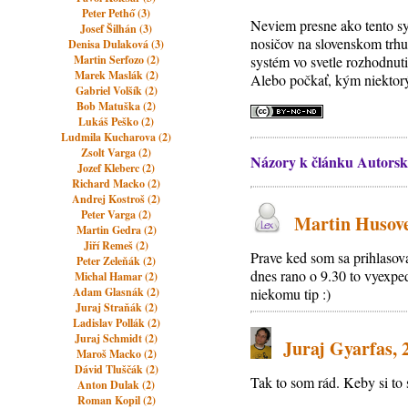
Peter Pethő (3)
Neviem presne ako tento s
Josef Šilhán (3)
nosičov na slovenskom trhu,
Denisa Dulaková (3)
Martin Serfozo (2)
systém vo svetle rozhodnu
Marek Maslák (2)
Alebo počkať, kým niektorý
Gabriel Volšík (2)
Bob Matuška (2)
Lukáš Peško (2)
Ludmila Kucharova (2)
Zsolt Varga (2)
Názory k článku Autorsk
Jozef Kleberc (2)
Richard Macko (2)
Andrej Kostroš (2)
Peter Varga (2)
Martin Husovec
Martin Gedra (2)
Jiří Remeš (2)
Prave ked som sa prihlasov
Peter Zeleňák (2)
dnes rano o 9.30 to vyexped
Michal Hamar (2)
Adam Glasnák (2)
niekomu tip :)
Juraj Straňák (2)
Ladislav Pollák (2)
Juraj Schmidt (2)
Juraj Gyarfas, 2
Maroš Macko (2)
Dávid Tluščák (2)
Tak to som rád. Keby si to s
Anton Dulak (2)
Roman Kopil (2)