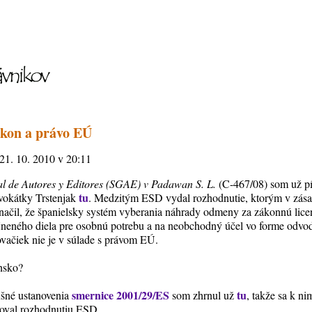
ákon a právo EÚ
 21. 10. 2010 v 20:11
l de Autores y Editores (SGAE) v Padawan S. L.
(C-467/08) som už pís
tu
vokátky Trstenjak
. Medzitým ESD vydal rozhodnutie, ktorým v zása
ačil, že španielsky systém vyberania náhrady odmeny za zákonnú licen
jneného diela pre osobnú potrebu a na neobchodný účel vo forme odvo
ačiek nie je v súlade s právom EÚ.
nsko?
smernice 2001/29/ES
tu
lušné ustanovenia
som zhrnul už
, takže sa k n
noval rozhodnutiu ESD.