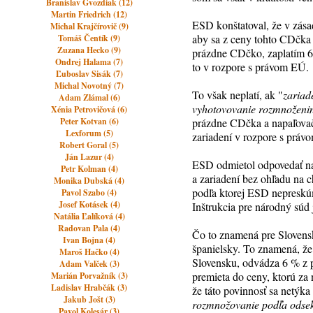
Branislav Gvozdiak (12)
Martin Friedrich (12)
ESD konštatoval, že v zása
Michal Krajčírovič (9)
aby sa z ceny tohto CDčka
Tomáš Čentík (9)
Zuzana Hecko (9)
prázdne CDčko, zaplatím 6%
Ondrej Halama (7)
to v rozpore s právom EÚ.
Ľuboslav Sisák (7)
Michal Novotný (7)
To však neplatí, ak "
zariad
Adam Zlámal (6)
vyhotovovanie rozmnoženin
Xénia Petrovičová (6)
Peter Kotvan (6)
prázdne CDčka a napaľovačk
Lexforum (5)
zariadení v rozpore s práv
Robert Goral (5)
Ján Lazur (4)
ESD odmietol odpovedať na 
Petr Kolman (4)
a zariadení bez ohľadu na 
Monika Dubská (4)
podľa ktorej ESD nepreskú
Pavol Szabo (4)
Josef Kotásek (4)
Inštrukcia pre národný súd 
Natália Ľalíková (4)
Radovan Pala (4)
Čo to znamená pre Slovens
Ivan Bojna (4)
španielsky. To znamená, že
Maroš Hačko (4)
Slovensku, odvádza 6 % z p
Adam Valček (3)
premieta do ceny, ktorú za 
Marián Porvažník (3)
Ladislav Hrabčák (3)
že táto povinnosť sa netýk
Jakub Jošt (3)
rozmnožovanie podľa odse
Pavol Kolesár (3)