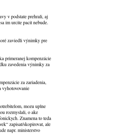
vy v podstate prehrali, aj
sa im urcite pacit nebude.
oré zaviedli výnimky pre
ška primeranej kompenzácie
edku zavedenia výnimky za
mpenzácie za zariadenia,
na vyhotovovanie
potrebitelom, mozu uplne
dou rozmyslali, o ake
lefonickych. Znamena to teda
ek“ zapisat/skopirovat, ale
ude napr. ministerstvo