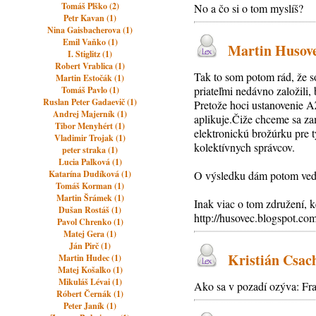
Tomáš Plško (2)
No a čo si o tom myslíš?
Petr Kavan (1)
Nina Gaisbacherova (1)
Emil Vaňko (1)
Martin Husovec
I. Stiglitz (1)
Robert Vrablica (1)
Tak to som potom rád, že so
Martin Estočák (1)
priateľmi nedávno založili,
Tomáš Pavlo (1)
Ruslan Peter Gadaevič (1)
Pretože hoci ustanovenie A
Andrej Majerník (1)
aplikuje.Čiže chceme sa zam
Tibor Menyhért (1)
elektronickú brožúrku pre 
Vladimir Trojak (1)
kolektívnych správcov.
peter straka (1)
Lucia Palková (1)
Katarína Dudíková (1)
O výsledku dám potom vedi
Tomáš Korman (1)
Martin Šrámek (1)
Inak viac o tom združení, 
Dušan Rostáš (1)
http://husovec.blogspot.com
Pavol Chrenko (1)
Matej Gera (1)
Ján Pirč (1)
Kristián Csach
Martin Hudec (1)
Matej Košalko (1)
Mikuláš Lévai (1)
Ako sa v pozadí ozýva: Fra
Róbert Černák (1)
Peter Janík (1)