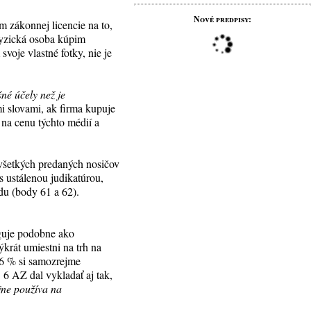
Nové predpisy:
 zákonnej licencie na to,
fyzická osoba kúpim
oje vlastné fotky, nie je
šné účely než je
mi slovami, ak firma kupuje
na cenu týchto médií a
 všetkých predaných nosičov
s ustálenou judikatúrou,
du (body 61 a 62).
guje podobne ako
krát umiestni na trh na
 6 % si samozrejme
 6 AZ dal vykladať aj tak,
jne používa na