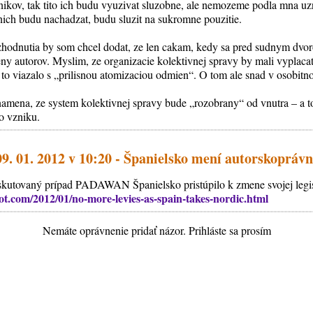
nikov, tak tito ich budu vyuzivat sluzobne, ale nemozeme podla mna uz
nich budu nachadzat, budu sluzit na sukromne pouzitie.
ozhodnutia by som chcel dodat, ze len cakam, kedy sa pred sudnym dv
y autorov. Myslim, ze organizacie kolektivnej spravy by mali vyplaca
a to viazalo s „prilisnou atomizaciou odmien“. O tom ale snad v osobit
namena, ze system kolektivnej spravy bude „rozobrany“ od vnutra – a t
ho vzniku.
09. 01. 2012 v 10:20 - Španielsko mení autorskoprávn
skutovaný prípad PADAWAN Španielsko pristúpilo k zmene svojej legisl
ot.com/2012/01/no-more-levies-as-spain-takes-nordic.html
Nemáte oprávnenie pridať názor. Prihláste sa prosím