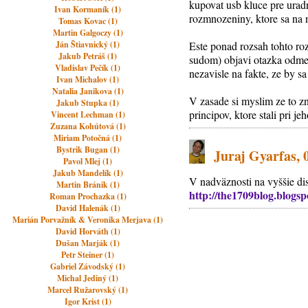
kupovat usb kluce pre urad
Ivan Kormaník (1)
rozmnozeniny, ktore sa na 
Tomas Kovac (1)
Martin Galgoczy (1)
Ján Štiavnický (1)
Este ponad rozsah tohto r
Jakub Petráš (1)
sudom) objavi otazka odmen
Vladislav Pečík (1)
nezavisle na fakte, ze by s
Ivan Michalov (1)
Natalia Janikova (1)
V zasade si myslim ze to z
Jakub Stupka (1)
principov, ktore stali pri je
Vincent Lechman (1)
Zuzana Kohútová (1)
Miriam Potočná (1)
Bystrik Bugan (1)
Juraj Gyarfas, 
Pavol Mlej (1)
Jakub Mandelík (1)
V nadväznosti na vyššie di
Martin Bránik (1)
http://the1709blog.blogsp
Roman Prochazka (1)
David Halenák (1)
Marián Porvažník & Veronika Merjava (1)
David Horváth (1)
Dušan Marják (1)
Petr Steiner (1)
Gabriel Závodský (1)
Michal Jediný (1)
Marcel Ružarovský (1)
Igor Krist (1)