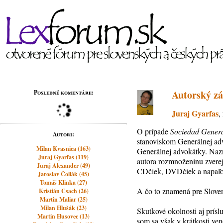
Autorský z
Posledné komentáre:
Juraj Gyarfas
,
O prípade
Sociedad Genera
Autori:
stanoviskom Generálnej ad
Milan Kvasnica (163)
Generálnej advokátky. Nazn
Juraj Gyarfas (119)
autora rozmnoženinu zvere
Juraj Alexander (49)
CDčiek, DVDčiek a napaľov
Jaroslav Čollák (45)
Tomáš Klinka (27)
A čo to znamená pre Slove
Kristián Csach (26)
Martin Maliar (25)
Milan Hlušák (23)
Skutkové okolnosti aj prís
Martin Husovec (13)
som sa však v krátkosti ve