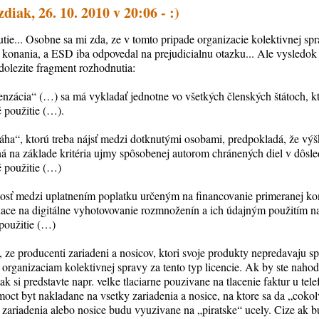
diak, 26. 10. 2010 v 20:06 - :)
e... Osobne sa mi zda, ze v tomto pripade organizacie kolektivnej spra
 konania, a ESD iba odpovedal na prejudicialnu otazku... Ale vysledok 
dolezite fragment rozhodnutia:
zácia“ (…) sa má vykladať jednotne vo všetkých členských štátoch, kt
 použitie (…).
áha“, ktorú treba nájsť medzi dotknutými osobami, predpokladá, že vý
á na základe kritéria ujmy spôsobenej autorom chránených diel v dôsl
 použitie (…)
tosť medzi uplatnením poplatku určeným na financovanie primeranej ko
lúžiace na digitálne vyhotovovanie rozmnoženín a ich údajným použitím 
použitie (…)
 ze producenti zariadeni a nosicov, ktori svoje produkty nepredavaju s
t organizaciam kolektivnej spravy za tento typ licencie. Ak by ste naho
tak si predstavte napr. velke tlaciarne pouzivane na tlacenie faktur u te
oct byt nakladane na vsetky zariadenia a nosice, na ktore sa da „cokolv
tie zariadenia alebo nosice budu vyuzivane na „piratske“ ucely. Cize ak b