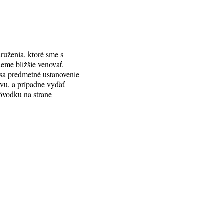
ruženia, ktoré sme s
deme bližšie venovať.
 sa predmetné ustanovenie
avu, a prípadne vyďať
dôvodku na strane