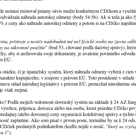
de nemusí existovať priamy súvis medzi konkrétnym CDčkom a využitím
 odvádzala náhrada autorskej odmeny (body 54-56). Ak si teda ja ako 
 z ceny ako náhradu autorskej odmeny a potom si na CDčko napálim sv
enia, prístroje a nosiče nadobudnú iné než fyzické osoby na zjavne odli
y na súkromné použitie
" (bod 53, citované podľa tlačovej správy). Iný
y, aby si archivovala svoje dokumenty, je uvalenie povinného odvodu 
om EÚ.
otázku, či je španielsky systém, ktorý náhradu odmeny vyberá z cien
charakter kupujúceho, v rozpore s právom EÚ. Toto posúdenie v súlade 
mava súlad národnej legislatívy s právom EÚ, prenechal národnému sú
je však zrejmá.
ko? Podľa mojich vedomostí slovenský systém na základe § 24 AZ fun
 výrobca, príjemca, dovozca alebo iná osoba, ktorá prázdne CDčko prvý
redajnej (alebo dovoznej) ceny organizácii kolektívnej správy a týchto
nosič zaplatíme. Ako som písal v prvom poste, textuálne by sa § 24 ods.
a CDčiek predaných podnikateľom (keďže nejde o nosič, "
ktorý sa zvyča
ku 1
").