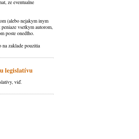
nat, ze eventualne
orom (alebo nejakym inym
t peniaze vsetkym autorom,
nom poste onedlho.
o na zaklade pouzitia
u legislatívu
atívy, viď.