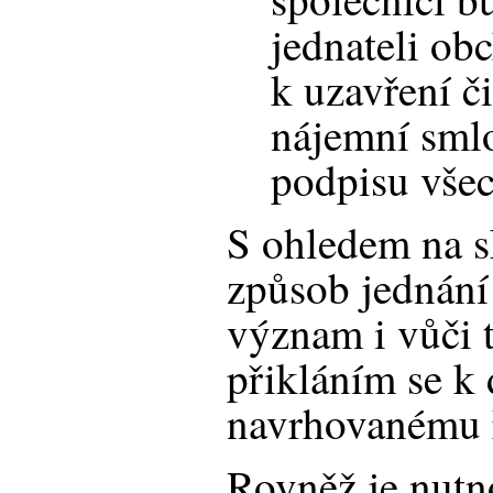
jednateli ob
k uzavření č
nájemní smlo
podpisu všec
S ohledem na s
způsob jednání
význam i vůči 
přikláním se k
navrhovanému ř
Rovněž je nutn