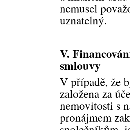
nemusel považo
uznatelný.
V. Financován
smlouvy
V případě, že b
založena za úč
nemovitosti s 
pronájmem zak
společníkům, j