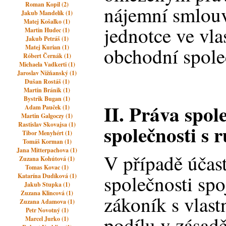
Roman Kopil (2)
nájemní smlou
Jakub Mandelík (1)
Matej Košalko (1)
jednotce ve vlas
Martin Hudec (1)
Jakub Petráš (1)
Matej Kurian (1)
obchodní spole
Róbert Černák (1)
Michaela Vadkerti (1)
Jaroslav Nižňanský (1)
Dušan Rostáš (1)
Martin Bránik (1)
Bystrik Bugan (1)
II. Práva spol
Adam Pauček (1)
Martin Galgoczy (1)
Rastislav Skovajsa (1)
společnosti s
Tibor Menyhért (1)
Tomáš Korman (1)
Jana Mitterpachova (1)
V případě účas
Zuzana Kohútová (1)
Tomas Kovac (1)
společnosti sp
Katarína Dudíková (1)
Jakub Stupka (1)
Zuzana Klincová (1)
zákoník s vlas
Zuzana Adamova (1)
Petr Novotný (1)
podílu v zásad
Marcel Jurko (1)