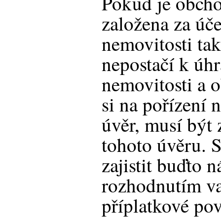
Pokud je obcho
založena za úč
nemovitosti tak
nepostačí k úh
nemovitosti a 
si na pořízení
úvěr, musí být 
tohoto úvěru. S
zajistit buďto
rozhodnutím v
příplatkové pov