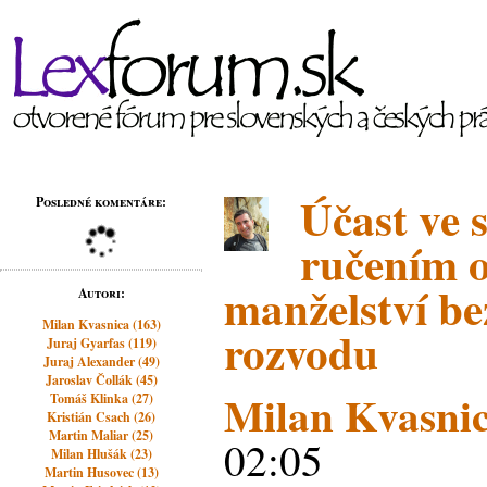
Účast ve s
Posledné komentáre:
ručením 
manželství be
Autori:
Milan Kvasnica (163)
rozvodu
Juraj Gyarfas (119)
Juraj Alexander (49)
Jaroslav Čollák (45)
Milan Kvasni
Tomáš Klinka (27)
Kristián Csach (26)
Martin Maliar (25)
02:05
Milan Hlušák (23)
Martin Husovec (13)