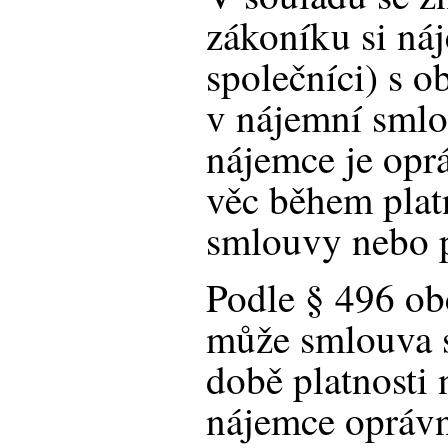
zákoníku si náj
společníci) s o
v nájemní smlou
nájemce je opr
věc během plat
smlouvy nebo p
Podle § 496 o
může smlouva st
době platnosti
nájemce oprávn