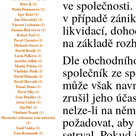
ve společnosti.
Peter K (1)
Paula Demianova (1)
v případě zánik
Igor Krist (1)
Ján Štiavnický (1)
Vincent Lechman (1)
likvidací, doh
Zuzana Bukvisova (1)
Robert Šorl (1)
na základě roz
Pavol Chrenko (1)
Michaela Stessl (1)
Dávid Kozák (1)
Dle obchodníh
Lucia Palková (1)
jaroslav čollák (1)
Martin Poloha (1)
společník ze sp
Vladislav Pečík (1)
David Halenák (1)
může však navr
David Horváth (1)
Tomáš Demo (1)
Pavol Mlej (1)
zrušil jeho účas
Ivan Priadka (1)
Juraj Lukáč (1)
nelze-li na něm
Ján Pirč (1)
Vladimir Trojak (1)
požadovat, aby
Slovenský ochranný zväz autorský
(1)
Emil Vaňko (1)
setrval. Pokud 
Ivan Kormaník (1)