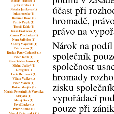
Robert Vrablica (1)
peter straka (1)
účast při rozho
Natalia Janikova (1)
lukasmozola (1)
hromadě, právo
Bohumil Havel (1)
Patrik Pupík (1)
právo na vypoř
Tomáš Ľalík (1)
lukas.kvokacka (1)
Roman Prochazka (1)
Nora Šajbidor (1)
Nárok na podíl
Andrej Majerník (1)
Petr Kavan (1)
společník pouze
Ruslan Peter Gadaevič (1)
Peter Janík (1)
Nina Gaisbacherova (1)
společnost usn
Michal Jediný (1)
I. Stiglitz (1)
hromady rozho
Lucia Berdisová (1)
Viliam Vaňko (1)
zisku společní
Peter Marcin (1)
Dušan Marják (1)
Marián Porvažník & Veronika
vypořádací pod
Merjava (1)
Matej Gera (1)
pouze při zánik
Pavel Lacko (1)
Peter Kubina (1)
Marcel Ružarovský (1)