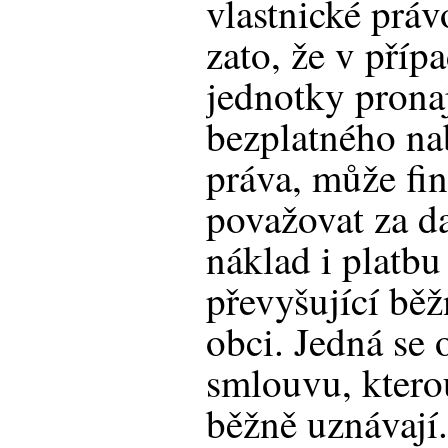
vlastnické práv
zato, že v příp
jednotky prona
bezplatného na
práva, může fi
považovat za d
náklad i platb
převyšující bě
obci. Jedná se 
smlouvu, ktero
běžně uznávají