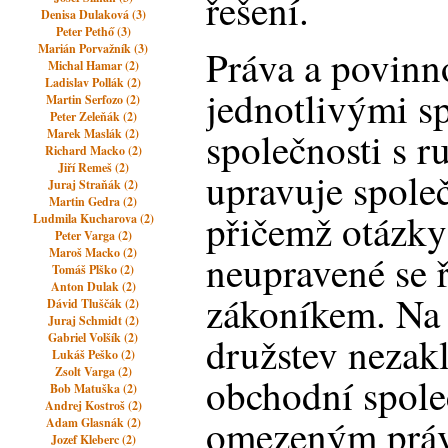
řešení.
Denisa Dulaková (3)
Peter Pethő (3)
Marián Porvažník (3)
Práva a povinn
Michal Hamar (2)
Ladislav Pollák (2)
jednotlivými s
Martin Serfozo (2)
Peter Zeleňák (2)
společnosti s
Marek Maslák (2)
Richard Macko (2)
Jiří Remeš (2)
upravuje spole
Juraj Straňák (2)
Martin Gedra (2)
přičemž otázky
Ludmila Kucharova (2)
Peter Varga (2)
Maroš Macko (2)
neupravené se 
Tomáš Plško (2)
Anton Dulak (2)
zákoníkem. Na 
Dávid Tluščák (2)
Juraj Schmidt (2)
družstev nezakl
Gabriel Volšík (2)
Lukáš Peško (2)
Zsolt Varga (2)
obchodní spole
Bob Matuška (2)
Andrej Kostroš (2)
omezeným práv
Adam Glasnák (2)
Jozef Kleberc (2)