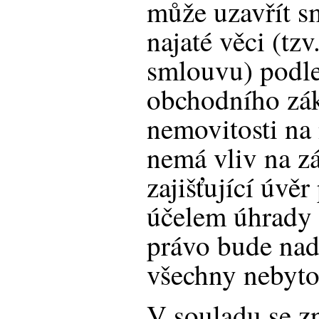
může uzavřít s
najaté věci (tz
smlouvu) podle
obchodního zá
nemovitosti na
nemá vliv na z
zajišťující úvě
účelem úhrady 
právo bude nad
všechny nebyto
V souladu se 