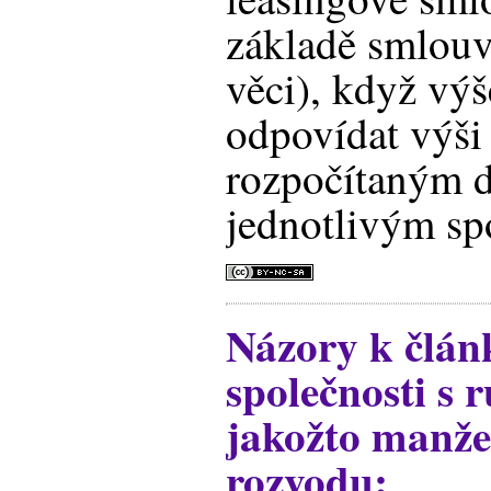
základě smlouv
věci), když vý
odpovídat výši
rozpočítaným d
jednotlivým sp
Názory k člán
společnosti s
jakožto manže
rozvodu: