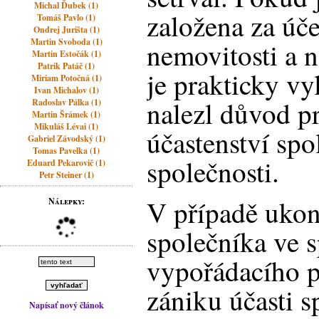
Michal Ďubek (1)
založena za úč
Tomáš Pavlo (1)
Ondrej Jurišta (1)
Martin Svoboda (1)
nemovitosti a 
Martin Estočák (1)
Patrik Patáč (1)
je prakticky v
Miriam Potočná (1)
Ivan Michalov (1)
nalezl důvod p
Radoslav Pálka (1)
Martin Šrámek (1)
Mikuláš Lévai (1)
účastenství spo
Gabriel Závodský (1)
Tomas Pavelka (1)
společnosti.
Eduard Pekarovič (1)
Petr Steiner (1)
V případě ukon
Nálepky:
společníka ve s
vypořádacího p
zániku účasti s
Napísať nový článok