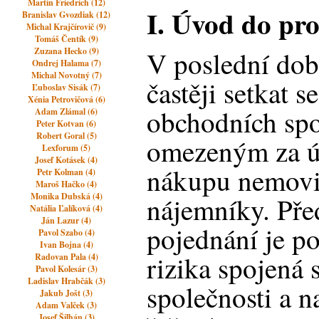
Martin Friedrich (12)
I. Úvod do pr
Branislav Gvozdiak (12)
Michal Krajčírovič (9)
Tomáš Čentík (9)
Zuzana Hecko (9)
V poslední dob
Ondrej Halama (7)
Michal Novotný (7)
častěji setkat 
Ľuboslav Sisák (7)
Xénia Petrovičová (6)
obchodních spo
Adam Zlámal (6)
Peter Kotvan (6)
Robert Goral (5)
omezeným za ú
Lexforum (5)
Josef Kotásek (4)
nákupu nemovi
Petr Kolman (4)
Maroš Hačko (4)
Monika Dubská (4)
nájemníky. Př
Natália Ľalíková (4)
Ján Lazur (4)
pojednání je p
Pavol Szabo (4)
Ivan Bojna (4)
rizika spojená 
Radovan Pala (4)
Pavol Kolesár (3)
Ladislav Hrabčák (3)
společnosti a n
Jakub Jošt (3)
Adam Valček (3)
Josef Šilhán (3)