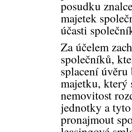
posudku znalce
majetek společn
účasti společní
Za účelem zacho
společníků, kte
splacení úvěru 
majetku, který 
nemovitost roz
jednotky a tyto
pronajmout sp
leasingové sml