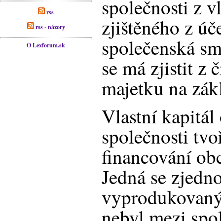
společnosti z v
rss
zjištěného z úč
rss - názory
společenská sm
O Lexforum.sk
se má zjistit z
majetku na zák
Vlastní kapitál
společnosti tvoř
financování ob
Jedná se zjedn
vyprodukovaný 
nebyl mezi spo