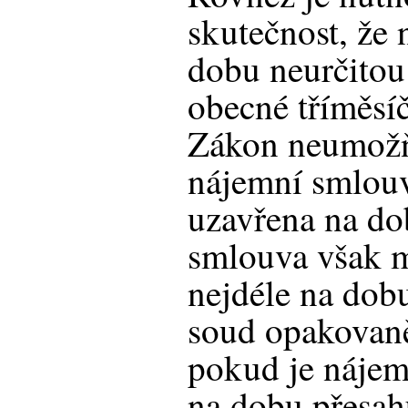
skutečnost, že
dobu neurčitou
obecné tříměsí
Zákon neumožň
nájemní smlouv
uzavřena na do
smlouva však m
nejdéle na dobu
soud opakovaně
pokud je nájem
na dobu přesah