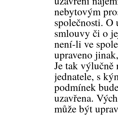
uzavření nájem
nebytovým pros
společnosti. O
smlouvy či o j
není-li ve spo
upraveno jinak,
Je tak výlučně
jednatele, s ký
podmínek bude
uzavřena. Výcho
může být upra