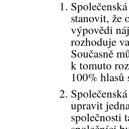
Společenská
stanovit, že 
výpovědi ná
rozhoduje v
Současně mů
k tomuto roz
100% hlasů 
Společenská
upravit jedn
společnosti t
společníci b