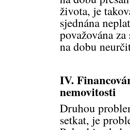
života, je tak
sjednána nepla
považována za
na dobu neurči
IV. Financová
nemovitosti
Druhou problem
setkat, je prob