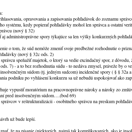
a:
rihlasovania, opravovania a zapisovania pohľadávok do zoznamu správc
ho systému, kedy popierať pohľadávky mohol len správca a ostatní verit
správcu (nový § 32)
ť aj administroprávne spory týkajúce sa len výšky konkurzných pohľa
enie o tom, že súd nemôže zmeniť svoje predbežné rozhodnutie o prizna
ohľadávky (nový § 32c ods. 2)
správcu speňažiť majetok, o ktorý sa vedie excindačný spor, z dôvodu, 
ods. 7) - a to bez rozhodnutia súdu - to nedáva zmysel, práveže by o v
d insolvenčným súdom (tj. jedným sudcom) incidenčné spory ( § § 32a
ania podniku po vyhlásení konkurzu sa už nebudú uspokojovať ako zap
navrhuje vypustiť moratórium na pracovnoprávne nároky a nároky zo zmlú
naní pred insolvenčným súdom….(bod 69)
správcov v reštrukturalizácii - osobitného správcu na preskum pohľadá
návrh už bude lepší.
znať, že na písanie (niektorých, najmä tak komplikovaných, ako je ins