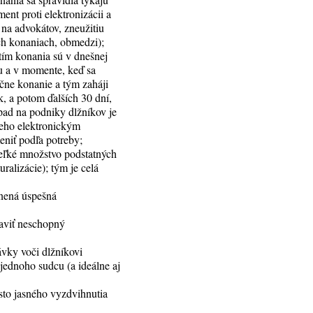
ent proti elektronizácii a
na advokátov, zneužitiu
ých konaniach, obmedzi);
tím konania sú v dnešnej
u a v momente, keď sa
ačne konanie a tým zaháji
k, a potom ďalších 30 dní,
pad na podniky dlžníkov je
jeho elektronickým
eniť podľa potreby;
 veľké množstvo podstatných
ralizácie); tým je celá
žnená úspešná
raviť neschopný
ávky voči dlžníkovi
 jednoho sudcu (a ideálne aj
sto jasného vyzdvihnutia