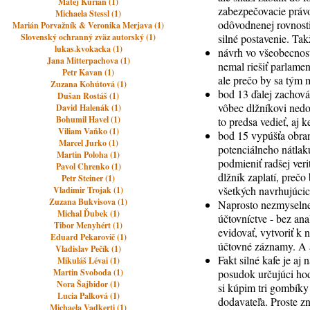
Matej Kurian (1)
zabezpečovacie právo
Michaela Stessl (1)
odôvodnenej rovnosti
Marián Porvažník & Veronika Merjava (1)
Slovenský ochranný zväz autorský (1)
silné postavenie. Ta
lukas.kvokacka (1)
návrh vo všeobecnosti
Jana Mitterpachova (1)
nemal riešiť parlamen
Petr Kavan (1)
ale prečo by sa tým 
Zuzana Kohútová (1)
bod 13 ďalej zachováv
Dušan Rostáš (1)
vôbec dlžníkovi nedo
David Halenák (1)
Bohumil Havel (1)
to predsa vedieť, aj 
Viliam Vaňko (1)
bod 15 vypúšťa obran
Marcel Jurko (1)
potenciálneho nátlaku
Martin Poloha (1)
podmieniť radšej veri
Pavol Chrenko (1)
dlžník zaplatí, preč
Petr Steiner (1)
všetkých navrhujúcich
Vladimir Trojak (1)
Zuzana Bukvisova (1)
Naprosto nezmyselne 
Michal Ďubek (1)
účtovníctve - bez an
Tibor Menyhért (1)
evidovať, vytvoriť k 
Eduard Pekarovič (1)
účtovné záznamy. A ak
Vladislav Pečík (1)
Fakt silné kafe je a
Mikuláš Lévai (1)
Martin Svoboda (1)
posudok určujúci hod
Nora Šajbidor (1)
si kúpim tri gombík
Lucia Palková (1)
dodavateľa. Proste z
Michaela Vadkerti (1)