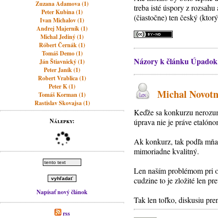
Zuzana Adamova (1)
treba isté úspory z rozsahu
Peter Kubina (1)
(čiastočne) ten český (ktorý
Ivan Michalov (1)
Andrej Majerník (1)
Michal Jediný (1)
Róbert Černák (1)
Tomáš Demo (1)
Názory k článku Úpadok
Ján Štiavnický (1)
Peter Janík (1)
Robert Vrablica (1)
Peter K (1)
Michal Novotný
Tomáš Korman (1)
Rastislav Skovajsa (1)
Keďže sa konkurzu nerozumi
Nálepky:
úprava nie je práve etalóno
Ak konkurz, tak podľa mňa 
mimoriadne kvalitný.
Len naším problémom pri od
cudzine to je zložité len p
Napísať nový článok
Tak len toľko, diskusiu pr
rss