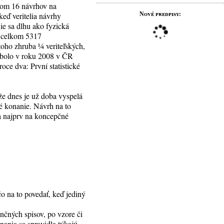
kom 16 návrhov na
Nové predpisy:
eď veritelia návrhy
ie sa dlhu ako fyzická
8 celkom 5317
 toho zhruba ¼ veriteľských,
 bolo v roku 2008 v ČR
oce dva: První statistické
že dnes je už doba vyspelá
né konanie. Návrh na to
sa najprv na koncepčné
o na to povedať, keď jediný
nčných spisov, po vzore či
ania sa spravidla týkajú