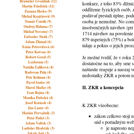
Branislav Gvozdiak (12)
konkurz, z toho 83% dlžní
Martin Friedrich (12)
oddĺženie fyzických osôb, 
Zuzana Hecko (9)
podávať prestali úplne, po
Michal Krajčírovič (9)
osoba je nemožné. No comm
Tomáš Čentík (9)
Ondrej Halama (7)
insolvenčných návrhov (pri 
Michal Novotný (7)
1714 návrhov na povolenie
Ľuboslav Sisák (7)
879 úspešných (75%) a bolo 
Adam Zlámal (6)
údaje a pokus o jejich proza
Xénia Petrovičová (6)
Peter Kotvan (6)
Je možné tvrdiť, že v roku 
Robert Goral (5)
Lexforum (5)
dostatočne na to, aby sme s
Natália Ľalíková (4)
naštastie reaguje a naozaj 
Radovan Pala (4)
nedostatky ZKR a potom na 
Petr Kolman (4)
Pavol Szabo (4)
II. ZKR a koncepcia
Maroš Hačko (4)
Ivan Bojna (4)
Monika Dubská (4)
Josef Kotásek (4)
K ZKR všeobecne:
Ján Lazur (4)
Marián Porvažník (3)
zákon celkovo stojí 
Peter Pethő (3)
súd s poriadným we
Adam Valček (3)
je naprosto ne
Ladislav Hrabčák (3)
Jakub Jošt (3)
už českého, am