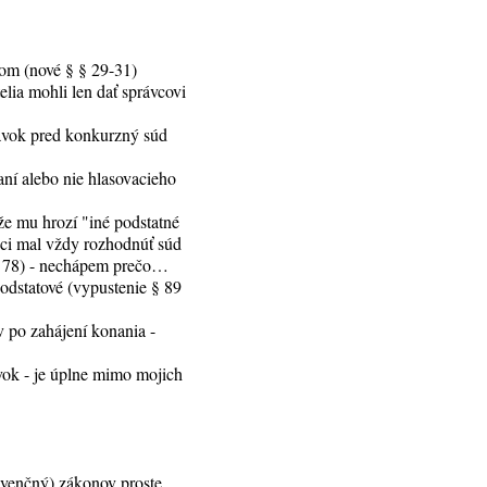
om (nové § § 29-31)
elia mohli len dať správcovi
dávok pred konkurzný súd
ní alebo nie hlasovacieho
že mu hrozí "iné podstatné
eci mal vždy rozhodnúť súd
 a 78) - nechápem prečo…
odstatové (vypustenie § 89
v po zahájení konania -
vok - je úplne mimo mojich
olvenčný) zákonov proste