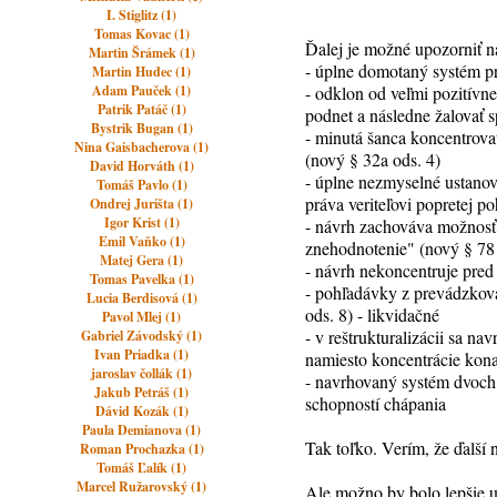
I. Stiglitz (1)
Tomas Kovac (1)
Ďalej je možné upozorniť n
Martin Šrámek (1)
- úplne domotaný systém p
Martin Hudec (1)
Adam Pauček (1)
- odklon od veľmi pozitívne
Patrik Patáč (1)
podnet a následne žalovať 
Bystrik Bugan (1)
- minutá šanca koncentrova
Nina Gaisbacherova (1)
(nový § 32a ods. 4)
David Horváth (1)
- úplne nezmyselné ustanov
Tomáš Pavlo (1)
práva veriteľovi popretej p
Ondrej Jurišta (1)
Igor Krist (1)
- návrh zachováva možnosť 
Emil Vaňko (1)
znehodnotenie" (nový § 78 
Matej Gera (1)
- návrh nekoncentruje pre
Tomas Pavelka (1)
- pohľadávky z prevádzkov
Lucia Berdisová (1)
ods. 8) - likvidačné
Pavol Mlej (1)
- v reštrukturalizácii sa 
Gabriel Závodský (1)
Ivan Priadka (1)
namiesto koncentrácie ko
jaroslav čollák (1)
- navrhovaný systém dvoch 
Jakub Petráš (1)
schopností chápania
Dávid Kozák (1)
Paula Demianova (1)
Tak toľko. Verím, že ďalší 
Roman Prochazka (1)
Tomáš Ľalík (1)
Marcel Ružarovský (1)
Ale možno by bolo lepšie u