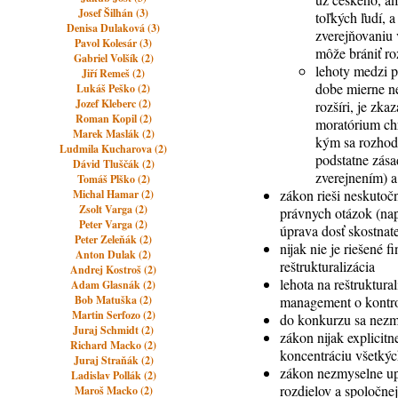
Josef Šilhán (3)
toľkých ľudí, a
Denisa Dulaková (3)
zverejňovaniu 
Pavol Kolesár (3)
môže brániť ro
Gabriel Volšík (2)
lehoty medzi p
Jiří Remeš (2)
dobe mierne ne
Lukáš Peško (2)
Jozef Kleberc (2)
rozšíri, je zk
Roman Kopil (2)
moratórium chr
Marek Maslák (2)
kým sa rozhodn
Ludmila Kucharova (2)
podstatne zás
Dávid Tluščák (2)
zverejnením) a
Tomáš Plško (2)
zákon rieši neskutoč
Michal Hamar (2)
Zsolt Varga (2)
právnych otázok (napr
Peter Varga (2)
úprava dosť skostnat
Peter Zeleňák (2)
nijak nie je riešené
Anton Dulak (2)
reštrukturalizácia
Andrej Kostroš (2)
lehota na reštruktura
Adam Glasnák (2)
Bob Matuška (2)
management o kontro
Martin Serfozo (2)
do konkurzu sa nezmy
Juraj Schmidt (2)
zákon nijak explicit
Richard Macko (2)
koncentráciu všetkýc
Juraj Straňák (2)
zákon nezmyselne upr
Ladislav Pollák (2)
rozdielov a spoločne
Maroš Macko (2)