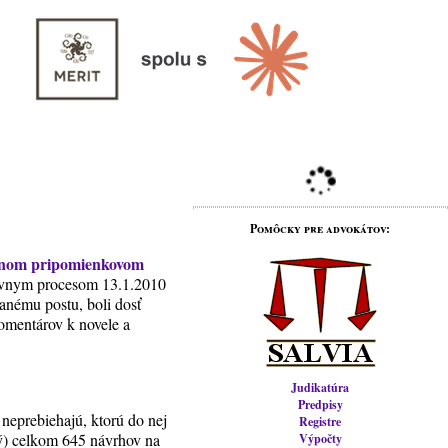
Pomôcky pre advokátov:
tnom pripomienkovom
atívnym procesom 13.1.2010
anému postu, boli dosť
komentárov k novele a
Judikatúra
Predpisy
 neprebiehajú, ktorú do nej
Registre
rý) celkom 645 návrhov na
Výpočty