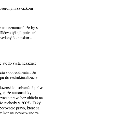
s absurdným záväzkom
le to neznamená, že by sa
kľúčovo týkajú práv strán.
avedený čo najskôr -
 svetlo sveta nezazrie:
áciu s odôvodnením, že
u do reštrukturalizácie,
lovenské insolvenčné právo
, tj. že automaticky
ovacie právo bez ohľadu na
rRo niekedy v 2005). Taký
zpečovacie právo, ktoré sa
nom konaní považované za