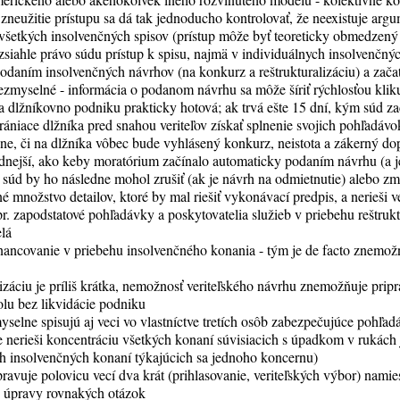
 zneužitie prístupu sa dá tak jednoducho kontrolovať, že neexistuje argum
všetkých insolvenčných spisov (prístup môže byť teoreticky obmedzený 
zsiahle právo súdu prístup k spisu, najmä v individuálnych insolvenčn
odaním insolvenčných návrhov (na konkurz a reštrukturalizáciu) a zača
zmyselné - informácia o podanom návrhu sa môže šíriť rýchlosťou klik
aza dlžníkovno podniku prakticky hotová; ak trvá ešte 15 dní, kým súd z
ániace dlžníka pred snahou veriteľov získať splnenie svojich pohľadávo
e, či na dlžníka vôbec bude vyhlásený konkurz, neistota a zákerný do
adnejší, ako keby moratórium začínalo automaticky podaním návrhu (a 
 súd by ho následne mohol zrušiť (ak je návrh na odmietnutie) alebo zm
né množstvo detailov, ktoré by mal riešiť vykonávací predpis, a nerieši
. zapodstatové pohľadávky a poskytovatelia služieb v priebehu reštruktu
elá
 financovanie v priebehu insolvenčného konania - tým je de facto znemo
lizáciu je príliš krátka, nemožnosť veriteľského návrhu znemožňuje prip
lu bez likvidácie podniku
selne spisujú aj veci vo vlastníctve tretích osôb zabezpečujúce pohľad
ne nerieši koncentráciu všetkých konaní súvisiacich s úpadkom v rukách
h insolvenčných konaní týkajúcich sa jednoho koncernu)
avuje polovicu vecí dva krát (prihlasovanie, veriteľských výbor) namie
j úpravy rovnakých otázok