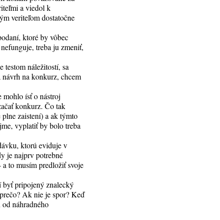
iteľmi a viedol k
ným veriteľom dostatočne
 podaní, ktoré by vôbec
nefunguje, treba ju zmeniť,
 testom náležitostí, sa
dá návrh na konkurz, chcem
mohlo ísť o nástroj
 začať konkurz. Čo tak
e plne zaistení) a ak týmto
me, vyplatiť by bolo treba
dávku, ktorú eviduje v
y je najprv potrebné
- a to musím predložiť svoje
í byť pripojený znalecký
 prečo? Ak nie je spor? Keď
u od náhradného