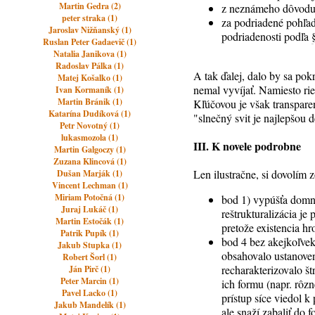
Martin Gedra (2)
z neznámeho dôvodu 
peter straka (1)
za podriadené pohľa
Jaroslav Nižňanský (1)
podriadenosti podľa
Ruslan Peter Gadaevič (1)
Natalia Janikova (1)
Radoslav Pálka (1)
A tak ďalej, dalo by sa po
Matej Košalko (1)
nemal vyvíjať. Namiesto rie
Ivan Kormaník (1)
Martin Bránik (1)
Kľúčovou je však transparen
Katarína Dudíková (1)
"slnečný svit je najlepšou 
Petr Novotný (1)
lukasmozola (1)
III. K novele podrobne
Martin Galgoczy (1)
Zuzana Klincová (1)
Len ilustračne, si dovolím 
Dušan Marják (1)
Vincent Lechman (1)
Miriam Potočná (1)
bod 1) vypúšťa domni
Juraj Lukáč (1)
reštrukturalizácia je
Martin Estočák (1)
pretože existencia 
Patrik Pupík (1)
bod 4 bez akejkoľvek
Jakub Stupka (1)
obsahovalo ustanoven
Robert Šorl (1)
recharakterizovalo š
Ján Pirč (1)
Peter Marcin (1)
ich formu (napr. rôz
Pavel Lacko (1)
prístup síce viedol k
Jakub Mandelík (1)
ale snaží zabaliť do