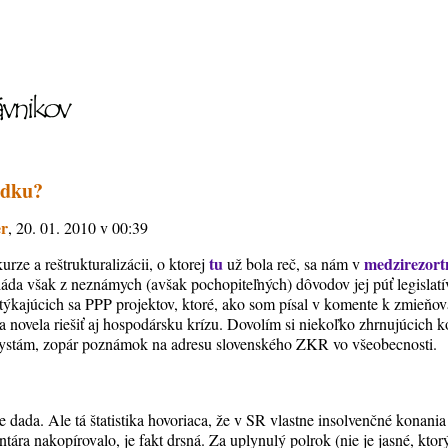
adku?
er
, 20. 01. 2010 v 00:39
tu
medzirezor
rze a reštrukturalizácii, o ktorej
už bola reč, sa nám v
vláda však z neznámych (avšak pochopiteľných) dôvodov jej púť legisl
ýkajúcich sa PPP projektov, ktoré, ako som písal v komente k zmieňov
a novela riešiť aj hospodársku krízu. Dovolím si niekoľko zhrnujúcich 
chystám, zopár poznámok na adresu slovenského ZKR vo všeobecnosti.
 dada. Ale tá štatistika hovoriaca, že v SR vlastne insolvenčné konania
ra nakopírovalo, je fakt drsná. Za uplynulý polrok (nie je jasné, kto