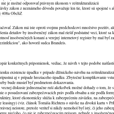
nie je možné odporovať právnym úkonom v reštrukturalizácii
dávky zákon z neznámeho dôvodu považuje len tie, ktoré sú spojené 
§ 408a ObchZ
kračovať. Zákon má iste oproti svojmu predchodcovi množstvo pozitív, a
šenia detailov by insolvenčný zákon mal riešiť podstatné veci, ktoré sa 
tnosť insolvenčných konaní a verejný internetový register by mal byť z
dezinfekciou", ako hovoril sudca Brandeis.
zopár konkrétnych pripomienok, vediac, že návrh v tejto podobe našťastie
enku existencie úpadku v prípade dlžníckeho návrhu na reštrukturaliz
 prípustná aj v prípade hroziaceho úpadku. Zbytočné komplikovanie vstup
hrozby bude musieť byť predmetom dokazovania.
 vecnej diskusie jednoznačne ruší akékoľvek možné dohady o tom, že s
ie o posudzovaní zabezpečovacích práv podľa obsahu a nie podľa formy
truktúry, ktoré ekonomicky slúžia k zabezpečeniu záväzku, na zabezpeč
ne leasingy) (viz. článok Tomáša Richtera o stávke na divokú kartu v P
 právnej neistote, pretože veriteľ si nikdy nemohol byť istý, či jeho zabe
 formy niečoho, čo nie je zabezpečovacím právom, nebude v insolvenč