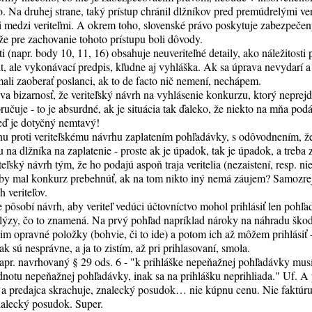
. Na druhej strane, taký prístup chránil dlžníkov pred premúdrelými ver
 medzi veriteľmi. A okrem toho, slovenské právo poskytuje zabezpeče
kže pre zachovanie tohoto prístupu boli dôvody.
 (napr. body 10, 11, 16) obsahuje neuveriteľné detaily, ako náležitosti
t, ale vykonávací predpis, kľudne aj vyhláška. Ak sa úprava nevydarí a 
mali zaoberať poslanci, ak to de facto nič nemení, nechápem.
a bizarnosť, že veriteľský návrh na vyhlásenie konkurzu, ktorý neprejde
ručuje - to je absurdné, ak je situácia tak ďaleko, že niekto na mňa po
keď je dotyčný nemtavý!
u proti veriteľskému návrhu zaplatením pohľadávky, s odôvodnením, že 
 na dlžníka na zaplatenie - proste ak je úpadok, tak je úpadok, a treba
teľský návrh tým, že ho podajú aspoň traja veritelia (nezaistení, resp. ni
o by mal konkurz prebehnúť, ak na tom nikto iný nemá záujem? Samozrej
 veriteľov.
pôsobí návrh, aby veriteľ vedúci účtovníctvo mohol prihlásiť len pohľa
alýzy, čo to znamená. Na prvý pohľad napríklad nároky na náhradu škod
nim opravné položky (bohvie, či to ide) a potom ich až môžem prihlásiť 
 sú nesprávne, a ja to zistím, až pri prihlasovaní, smola.
j napr. navrhovaný § 29 ods. 6 - "k prihláške nepeňažnej pohľadávky mus
notu nepeňažnej pohľadávky, inak sa na prihlášku neprihliada." Uf. A
y a predajca skrachuje, znalecký posudok… nie kúpnu cenu. Nie faktúr
nalecký posudok. Super.