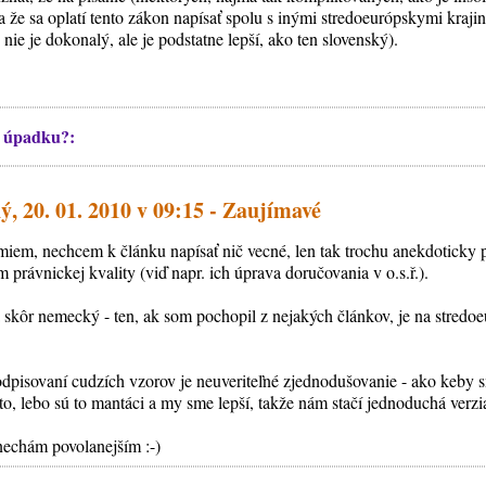
 a že sa oplatí tento zákon napísať spolu s inými stredoeurópskymi kraj
 nie je dokonalý, ale je podstatne lepší, ako ten slovenský).
 úpadku?:
, 20. 01. 2010 v 09:15 - Zaujímavé
em, nechcem k článku napísať nič vecné, len tak trochu anekdoticky 
m právnickej kvality (viď napr. ich úprava doručovania v o.s.ř.).
skôr nemecký - ten, ak som pochopil z nejakých článkov, je na stred
pisovaní cudzích vzorov je neuveriteľné zjednodušovanie - ako keby s
reto, lebo sú to mantáci a my sme lepší, takže nám stačí jednoduchá verzi
enechám povolanejším :-)