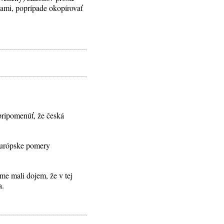
inami, poprípade okopírovať
pripomenúť, že česká
oeurópske pomery
me mali dojem, že v tej
a.