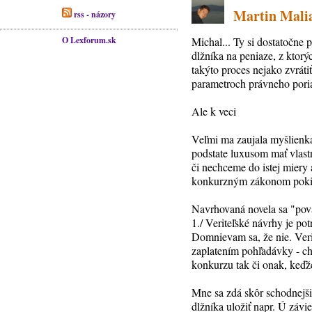
Martin Maliar
rss - názory
O Lexforum.sk
Michal... Ty si dostatočne 
dlžníka na peniaze, z ktor
takýto proces nejako zvráti
parametroch právneho pori
Ale k veci
Veľmi ma zaujala myšlienka
podstate luxusom mať vlas
či nechceme do istej miery 
konkurzným zákonom pokiaľ
Navrhovaná novela sa "pova
1./ Veriteľské návrhy je po
Domnievam sa, že nie. Veri
zaplatením pohľadávky - ch
konkurzu tak či onak, keďž
Mne sa zdá skôr schodnejši
dlžníka uložiť napr. Ú závi