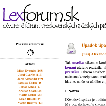
Úpadok úp
Posledné komentáre:
Juraj Alexand
novelka
Tak
zákona o konku
Autori:
konaní
utešene rozrástla, 
Milan Kvasnica (163)
prerušila
. Okrem návrhov t
Juraj Gyarfas (119)
nešťastne koncipované, mal
Juraj Alexander (49)
hlavne, na čo sa už dlho 
Jaroslav Čollák (45)
Tomáš Klinka (27)
I. Novela
Kristián Csach (26)
Martin Maliar (25)
Milan Hlušák (23)
Dôvodová správa je tradične
Martin Husovec (13)
MS bez akéhokoľvek komentá