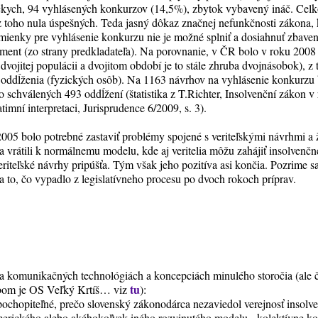
ckych, 94 vyhlásených konkurzov (14,5%), zbytok vybavený ináč. Cel
z toho nula úspešných. Teda jasný dôkaz značnej nefunkčnosti zákona, k
dmienky pre vyhlásenie konkurzu nie je možné splniť a dosiahnuť zbaven
ent (zo strany predkladateľa). Na porovnanie, v ČR bolo v roku 200
dvojitej populácii a dvojitom období je to stále zhruba dvojnásobok), z
 oddĺženia (fyzických osôb). Na 1163 návrhov na vyhlásenie konkurzu
schválených 493 oddĺžení (štatistika z T.Richter, Insolvenční zákon v r
timní interpretaci, Jurisprudence 6/2009, s. 3).
2005 bolo potrebné zastaviť problémy spojené s veriteľskými návrhmi a 
a vrátili k normálnemu modelu, kde aj veritelia môžu zahájiť insolvenč
veriteľské návrhy pripúšťa. Tým však jeho pozitíva asi končia. Pozrime 
to, čo vypadlo z legislatívneho procesu po dvoch rokoch príprav.
na komunikačných technológiách a koncepciách minulého storočia (ale č
tu
bom je OS Veľký Krtíš… viz
):
pochopiteľné, prečo slovenský zákonodárca nezaviedol verejnosť insolve
erického alebo akéhokoľvek iného rozvinutého modelu - kolektívne kon