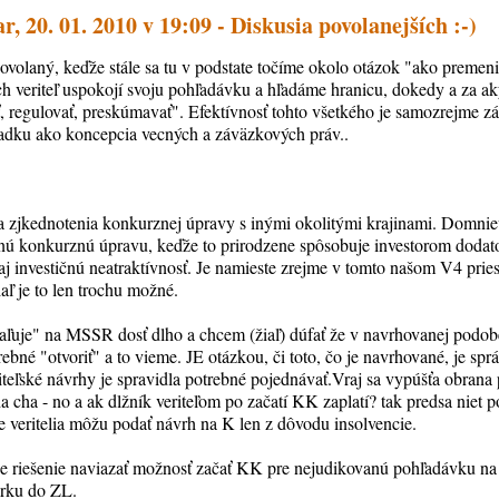
, 20. 01. 2010 v 19:09 - Diskusia povolanejších :-)
povolaný, keďže stále sa tu v podstate točíme okolo otázok "ako premen
ých veriteľ uspokojí svoju pohľadávku a hľadáme hranicu, dokedy a za
ť, regulovať, preskúmavať". Efektívnosť tohto všetkého je samozrejme zá
adku ako koncepcia vecných a záväzkových práv..
 zjkednotenia konkurznej úpravy s inými okolitými krajinami. Domnie
tnú konkurznú úpravu, keďže to prirodzene spôsobuje investorom dodat
aj investičnú neatraktívnosť. Je namieste zrejme v tomto našom V4 prie
 je to len trochu možné.
ľuje" na MSSR dosť dlho a chcem (žiaľ) dúfať že v navrhovanej podob
trebné "otvoriť" a to vieme. JE otázkou, či toto, čo je navrhované, je sp
teľské návrhy je spravidla potrebné pojednávať.Vraj sa vypúšťa obrana 
a cha - no a ak dlžník veriteľom po začatí KK zaplatí? tak predsa niet
e veritelia môžu podať návrh na K len z dôvodu insolvencie.
e riešenie naviazať možnosť začať KK pre nejudikovanú pohľadávku na 
erku do ZL.