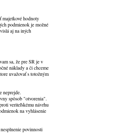
iť majetkové hodnoty
 akých podmienok je možné
vislá aj na iných
vam sa, že pre SR je v
očné náklady a či chceme
store uvažovať s totožným
e neprejde.
rávny spôsob "otvorenia".
proti veriteľskému návrhu
 podmienok na vyhlásenie
nesplnenie povinnosti