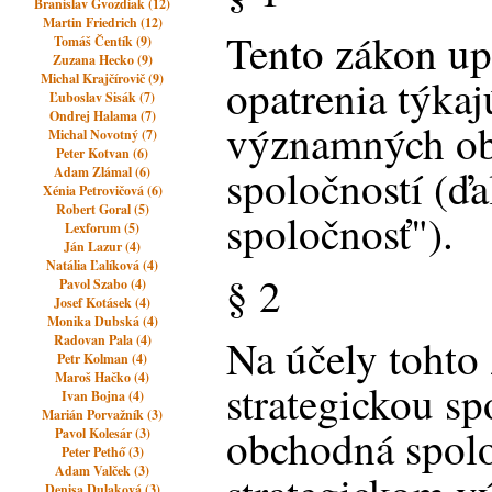
Branislav Gvozdiak (12)
Martin Friedrich (12)
Tento zákon up
Tomáš Čentík (9)
Zuzana Hecko (9)
Michal Krajčírovič (9)
opatrenia týkaj
Ľuboslav Sisák (7)
Ondrej Halama (7)
významných o
Michal Novotný (7)
Peter Kotvan (6)
spoločností (ďa
Adam Zlámal (6)
Xénia Petrovičová (6)
Robert Goral (5)
spoločnosť").
Lexforum (5)
Ján Lazur (4)
Natália Ľalíková (4)
§ 2
Pavol Szabo (4)
Josef Kotásek (4)
Monika Dubská (4)
Na účely tohto
Radovan Pala (4)
Petr Kolman (4)
Maroš Hačko (4)
strategickou s
Ivan Bojna (4)
Marián Porvažník (3)
obchodná spolo
Pavol Kolesár (3)
Peter Pethő (3)
Adam Valček (3)
Denisa Dulaková (3)