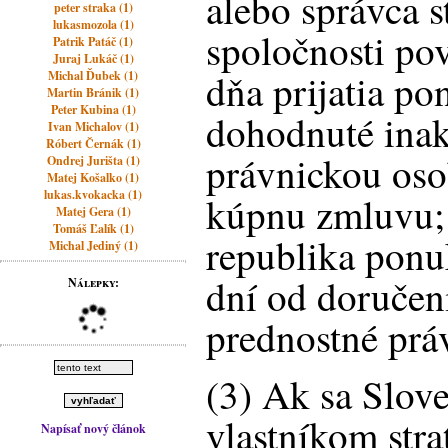
alebo správca s
peter straka (1)
lukasmozola (1)
spoločnosti po
Patrik Patáč (1)
Juraj Lukáč (1)
dňa prijatia po
Michal Ďubek (1)
Martin Bránik (1)
Peter Kubina (1)
dohodnuté inak,
Ivan Michalov (1)
Róbert Černák (1)
právnickou os
Ondrej Jurišta (1)
Matej Košalko (1)
lukas.kvokacka (1)
kúpnu zmluvu;
Matej Gera (1)
Tomáš Ľalík (1)
republika ponu
Michal Jediný (1)
dní od doručen
Nálepky:
prednostné práv
(3) Ak sa Slove
vlastníkom stra
Napísať nový článok