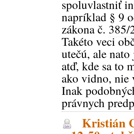
spoluvlastniť i
napríklad § 9 o
zákona č.
385/
Takéto veci obč
utečú, ale nat
atď, kde sa to 
ako vidno, nie 
Inak podobnýc
právnych predp
Kristián 