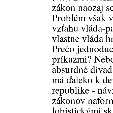
zákon naozaj s
Problém však 
vzťahu vláda-p
vlastne vláda h
Prečo jednodu
príkazmi? Nebo
absurdné divad
má ďaleko k de
republike - ná
zákonov nafor
lobistickými s