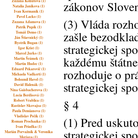
Zuzana Kohútová (1)
zákonov Sloven
Natalia Janikova (1)
Ivan Kormaník (1)
Pavel Lacko (1)
(3) Vláda rozh
Zuzana Adamova (1)
Patrik Pupík (1)
zašle bezodkla
Tomáš Demo (1)
Ján Štiavnický (1)
Bystrik Bugan (1)
strategickej sp
Igor Krist (1)
Marcel Jurko (1)
každému štátne
Martin Šrámek (1)
Martin Hudec (1)
Eduard Pekarovič (1)
rozhoduje o pr
Michaela Vadkerti (1)
Bohumil Havel (1)
strategickej spo
David Halenák (1)
Nina Gaisbacherova (1)
Lucia Berdisová (1)
§ 4
Robert Vrablica (1)
Rastislav Skovajsa (1)
Paula Demianova (1)
Vladislav Pečík (1)
(1) Pred uskut
Roman Prochazka (1)
Ivan Priadka (1)
strategickej spo
Marián Porvažník & Veronika
Merjava (1)