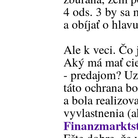
4 ods. 3 by sa
a obíjať o hlavu.
Ale k veci. Čo 
Aký má mať cie
- predajom? Uz
táto ochrana bo
a bola realizov
vyvlastnenia (
Finanzmarktst