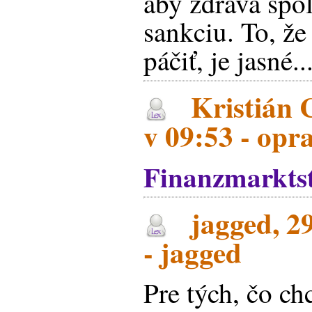
aby zdravá spol
sankciu. To, že
páčiť, je jasné..
Kristián 
v 09:53 - opr
Finanzmarktst
jagged, 29
- jagged
Pre tých, čo ch