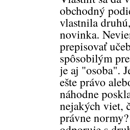
obchodný podiel
vlastnila druhú
novinka. Nevie
prepisovať učeb
spôsobilým pre
je aj "osoba". 
ešte právo aleb
náhodne poskl
nejakých viet, 
právne normy? 
odporuje s dr