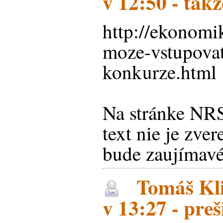
v 12:50 - takž
http://ekonomi
moze-vstupova
konkurze.html
Na stránke NR
text nie je zver
bude zaujímavé
Tomáš Kli
v 13:27 - preši