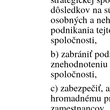
dôsledkov na s
osobných a ne
podnikania tejt
spoločnosti,
b) zabrániť po
znehodnoteniu 
spoločnosti,
c) zabezpečiť, 
hromadnému pr
zamestnancov.