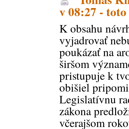
v 08:27 - toto
K obsahu návrh
vyjadrovať ne
poukázať na ar
širšom význame
pristupuje k tv
obišiel pripom
Legislatívnu r
zákona predlož
včerajšom roko