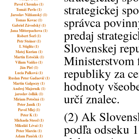
Pavol Chrenko (1)
strategickej sp
Tomáš Pavlo (1)
Jaroslav Nižňanský (1)
správca povin
Tomas Kovac (1)
Gabriel Závodský (1)
predaj strategi
Jana Mitterpachova (1)
Robert Šorl (1)
Petr Steiner (1)
Slovenskej rep
I. Stiglitz (1)
Matej Kurian (1)
Ministerstvom 
Martin Estočák (1)
Viliam Vaňko (1)
Ján Pirč (1)
republiky za c
Lucia Palková (1)
Ruslan Peter Gadaevič (1)
hodnoty všeobe
Martin Galgoczy (1)
Andrej Majerník (1)
určí znalec.
jaroslav čollák (1)
Miriam Potočná (1)
Peter Janík (1)
Pavol Mlej (1)
(2) Ak Slovens
Peter K (1)
Michaela Stessl (1)
podľa odseku 1 
Mikuláš Lévai (1)
Peter Marcin (1)
Adam Pauček (1)