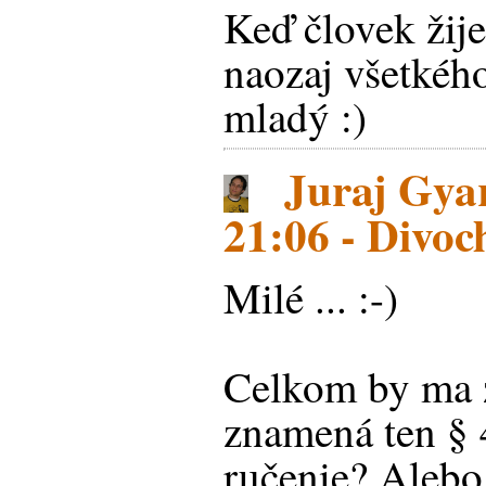
Keď človek žije
naozaj všetkého
mladý :)
Juraj Gyar
21:06 - Divoc
Milé ... :-)
Celkom by ma z
znamená ten § 
ručenie? Alebo