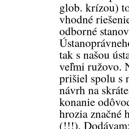
glob. krízou) t
vhodné riešeni
odborné stanov
Ústanoprávneh
tak s našou ús
veľmi ružovo.
prišiel spolu s
návrh na skráte
konanie odôvod
hrozia značné 
(!!!). Dodávam