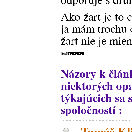
Ako žart je to 
ja mám trochu 
žart nie je mie
Názory k člán
niektorých op
týkajúcich sa 
spoločností :
Tomáš Kli