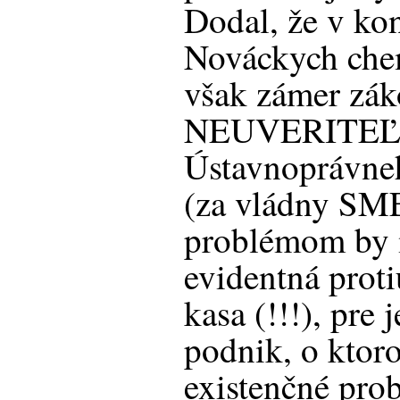
Dodal, že v ko
Nováckych che
však zámer zák
NEUVERITEĽNÉ
Ústavnoprávn
(za vládny SME
problémom by 
evidentná proti
kasa (!!!), pre
podnik, o ktor
existenčné pro