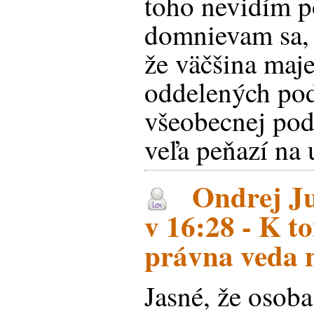
toho nevidím p
domnievam sa, ž
že väčšina maj
oddelených pod
všeobecnej pod
veľa peňazí na 
Ondrej Ju
v 16:28 - K to
právna veda ne
Jasné, že osoba