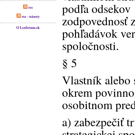
podľa odsekov 
rss
zodpovednosť z
rss - názory
O Lexforum.sk
pohľadávok veri
spoločnosti.
§ 5
Vlastník alebo 
okrem povinnos
osobitnom pred
a) zabezpečiť t
strategickej sp