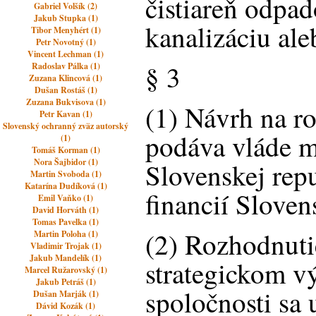
čistiareň odpa
Gabriel Volšík (2)
Jakub Stupka (1)
kanalizáciu al
Tibor Menyhért (1)
Petr Novotný (1)
Vincent Lechman (1)
§ 3
Radoslav Pálka (1)
Zuzana Klincová (1)
Dušan Rostáš (1)
Zuzana Bukvisova (1)
(1) Návrh na r
Petr Kavan (1)
Slovenský ochranný zväz autorský
podáva vláde m
(1)
Tomáš Korman (1)
Nora Šajbidor (1)
Slovenskej repu
Martin Svoboda (1)
Katarína Dudíková (1)
financií Sloven
Emil Vaňko (1)
David Horváth (1)
Tomas Pavelka (1)
(2) Rozhodnuti
Martin Poloha (1)
Vladimir Trojak (1)
Jakub Mandelík (1)
strategickom 
Marcel Ružarovský (1)
Jakub Petráš (1)
spoločnosti sa 
Dušan Marják (1)
Dávid Kozák (1)