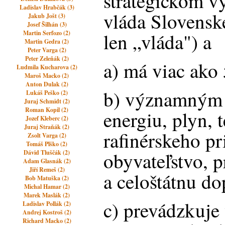
strategickom 
Ladislav Hrabčák (3)
vláda Slovenske
Jakub Jošt (3)
Josef Šilhán (3)
Martin Serfozo (2)
len „vláda") a
Martin Gedra (2)
Peter Varga (2)
Peter Zeleňák (2)
a) má viac ako
Ludmila Kucharova (2)
Maroš Macko (2)
Anton Dulak (2)
b) významným
Lukáš Peško (2)
Juraj Schmidt (2)
Roman Kopil (2)
energiu, plyn, 
Jozef Kleberc (2)
Juraj Straňák (2)
rafinérskeho pr
Zsolt Varga (2)
Tomáš Plško (2)
obyvateľstvo, p
Dávid Tluščák (2)
Adam Glasnák (2)
Jiří Remeš (2)
a celoštátnu do
Bob Matuška (2)
Michal Hamar (2)
Marek Maslák (2)
c) prevádzkuje
Ladislav Pollák (2)
Andrej Kostroš (2)
Richard Macko (2)