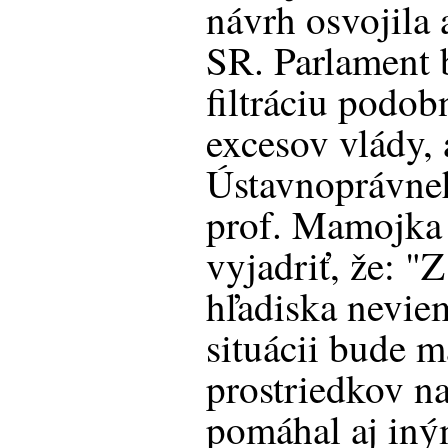
návrh osvojila
SR. Parlament b
filtráciu podo
excesov vlády, 
Ústavnoprávne
prof. Mamojka 
vyjadriť, že: 
hľadiska neviem
situácii bude m
prostriedkov na
pomáhal aj in