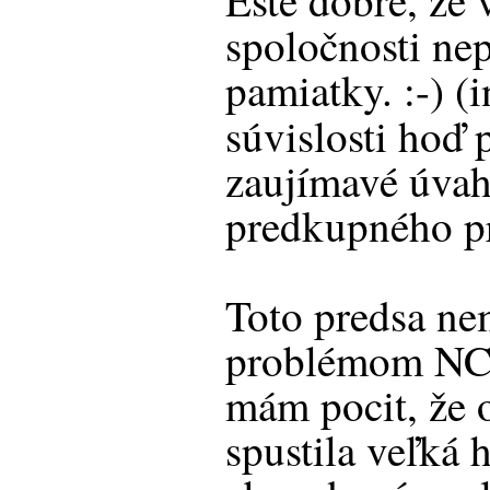
Ešte dobre, že 
spoločnosti nep
pamiatky. :-) (i
súvislosti hoď
zaujímavé úvah
predkupného pr
Toto predsa ne
problémom NCH
mám pocit, že
spustila veľká h