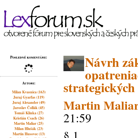
Návrh zák
Posledné komentáre:
opatrenia
strategických
Autori:
Milan Kvasnica (163)
Juraj Gyarfas (119)
Martin Malia
Juraj Alexander (49)
Jaroslav Čollák (45)
21:59
Tomáš Klinka (27)
Kristián Csach (26)
Martin Maliar (25)
Milan Hlušák (23)
§ 1
Martin Husovec (13)