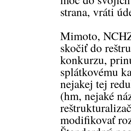
strana, vráti ú
Mimoto, NCHZ 
skočiť do reštru
konkurzu, prin
splátkovému ka
nejakej tej redu
(hm, nejaké náz
reštrukturaliz
modifikovať ro