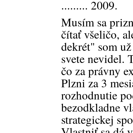
......... 2009.
Musím sa prizn
čítať všeličo, a
dekrét" som už
svete nevidel. 
čo za právny ex
Plzni za 3 mesi
rozhodnutie pod
bezodkladne vl
strategickej spo
Vlastniť sa dá v