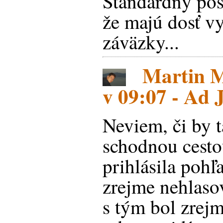
Štandardný pos
že majú dosť vy
záväzky...
Martin Ma
v 09:07 - Ad 
Neviem, či by t
schodnou cesto
prihlásila pohľ
zrejme nehlasov
s tým bol zrej