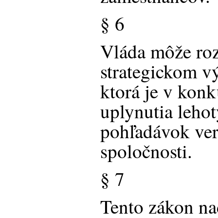
§ 6
Vláda môže ro
strategickom v
ktorá je v konk
uplynutia lehot
pohľadávok veri
spoločnosti.
§ 7
Tento zákon na