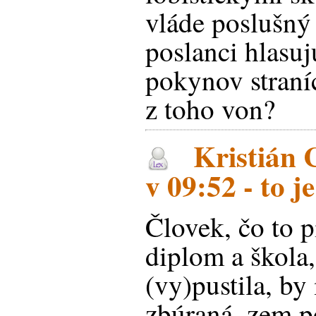
vláde poslušný
poslanci hlasuj
pokynov straní
z toho von?
Kristián 
v 09:52 - to j
Človek, čo to p
diplom a škola,
(vy)pustila, by
zbúraná, zem po