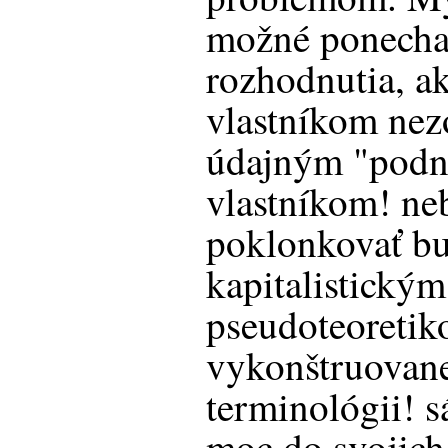
možné ponechať
rozhodnutia, ak
vlastníkom ne
údajným "podn
vlastníkom! n
poklonkovať b
kapitalistický
pseudoteoretik
vykonštruovane
terminológii! 
moc do svojich 