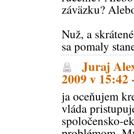
záväzku? Alebo
Nuž, a skrátené
sa pomaly stan
Juraj Ale
2009 v 15:42
ja oceňujem kre
vláda pristupu
spoločensko-
problémom. Mys