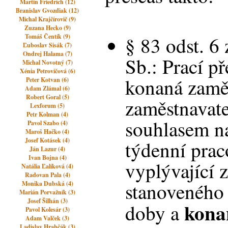
Martin Friedrich (12)
Branislav Gvozdiak (12)
Michal Krajčírovič (9)
Zuzana Hecko (9)
Tomáš Čentík (9)
§ 83 odst. 6
Ľuboslav Sisák (7)
Ondrej Halama (7)
Sb.: Prací př
Michal Novotný (7)
Xénia Petrovičová (6)
konaná zamě
Peter Kotvan (6)
Adam Zlámal (6)
Robert Goral (5)
zaměstnavate
Lexforum (5)
Petr Kolman (4)
souhlasem n
Pavol Szabo (4)
Maroš Hačko (4)
Josef Kotásek (4)
týdenní pra
Ján Lazur (4)
Ivan Bojna (4)
vyplývající 
Natália Ľalíková (4)
Radovan Pala (4)
stanoveného 
Monika Dubská (4)
Marián Porvažník (3)
Josef Šilhán (3)
kona
doby a
Pavol Kolesár (3)
Adam Valček (3)
Ladislav Hrabčák (3)