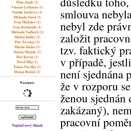
důsledku toho,
Peter Janík (1)
Vincent Lechman (1)
smlouva nebyla
Natalia Janikova (1)
Michaela Stessl (1)
nebyl zde práv
Ivan Michalov (1)
Ivan Kormaník (1)
Michaela Vadkerti (1)
založit pracovn
Michal Jediný (1)
Petr Novotný (1)
tzv. faktický p
Martin Hudec (1)
Dušan Marják (1)
Petr Kavan (1)
v případě, jest
Pavol Mlej (1)
Tomas Pavelka (1)
není sjednána p
Dušan Rostáš (1)
že v rozporu s
Nálepky:
ženou sjednán 
zakázaný), ne
pracovní poměr
Napísať nový článok