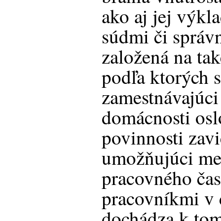
ako aj jej výkl
súdmi či správn
založená na tak
podľa ktorých 
zamestnávajúci
domácnosti osl
povinnosti zavi
umožňujúci me
pracovného ča
pracovníkmi v 
dochádza k tomu