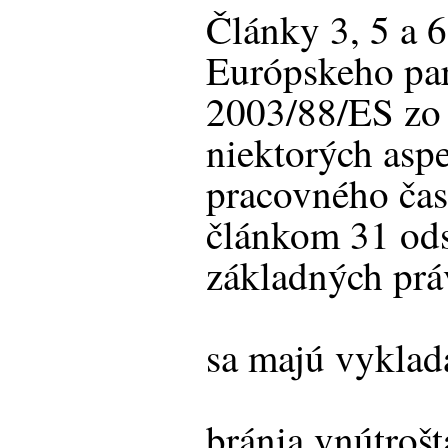
Články 3, 5 a 
Európskeho pa
2003/88/ES zo
niektorých asp
pracovného času
článkom 31 ods
základných prá
sa majú vyklad
bránia vnútrošt