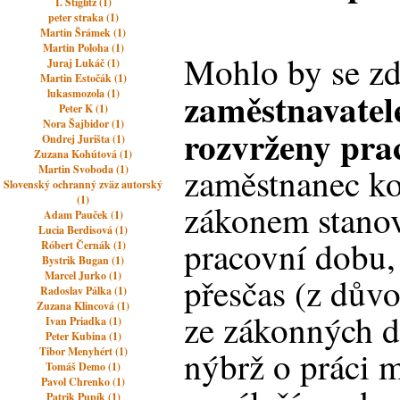
I. Stiglitz (1)
peter straka (1)
Martin Šrámek (1)
Martin Poloha (1)
Mohlo by se zd
Juraj Lukáč (1)
Martin Estočák (1)
zaměstnavate
lukasmozola (1)
Peter K (1)
Nora Šajbidor (1)
rozvrženy pra
Ondrej Jurišta (1)
Zuzana Kohútová (1)
zaměstnanec ko
Martin Svoboda (1)
Slovenský ochranný zväz autorský
(1)
zákonem stano
Adam Pauček (1)
Lucia Berdisová (1)
pracovní dobu, 
Róbert Černák (1)
Bystrik Bugan (1)
Marcel Jurko (1)
přesčas (z dův
Radoslav Pálka (1)
Zuzana Klincová (1)
ze zákonných de
Ivan Priadka (1)
Peter Kubina (1)
nýbrž o práci 
Tibor Menyhért (1)
Tomáš Demo (1)
Pavol Chrenko (1)
Patrik Pupík (1)