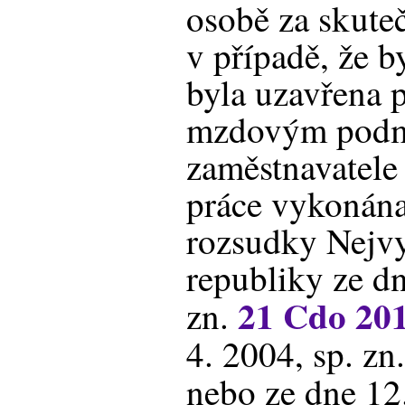
osobě za skute
v případě, že 
byla uzavřena p
mzdovým podm
zaměstnavatele
práce vykonána
rozsudky Nejv
republiky ze dn
21 Cdo 20
zn.
4. 2004, sp. zn
nebo ze dne 12.