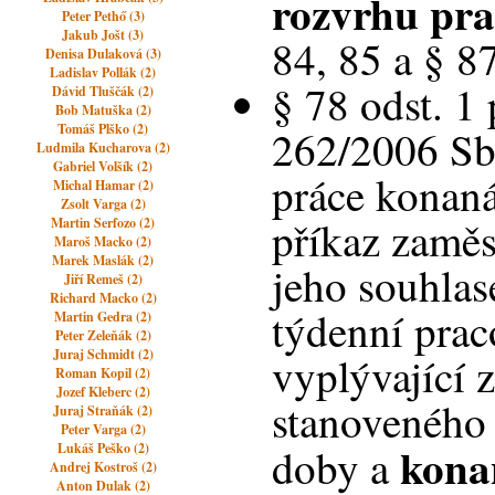
rozvrhu pr
Peter Pethő (3)
Jakub Jošt (3)
84, 85 a § 87
Denisa Dulaková (3)
Ladislav Pollák (2)
§ 78 odst. 1 
Dávid Tluščák (2)
Bob Matuška (2)
Tomáš Plško (2)
262/2006 Sb.
Ludmila Kucharova (2)
Gabriel Volšík (2)
práce konan
Michal Hamar (2)
Zsolt Varga (2)
příkaz zaměs
Martin Serfozo (2)
Maroš Macko (2)
Marek Maslák (2)
jeho souhla
Jiří Remeš (2)
Richard Macko (2)
týdenní pra
Martin Gedra (2)
Peter Zeleňák (2)
Juraj Schmidt (2)
vyplývající 
Roman Kopil (2)
Jozef Kleberc (2)
stanoveného 
Juraj Straňák (2)
Peter Varga (2)
kona
Lukáš Peško (2)
doby a
Andrej Kostroš (2)
Anton Dulak (2)