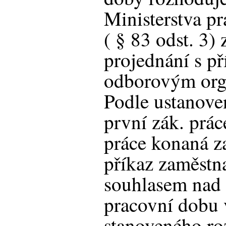
Ministerstva pr
( § 83 odst. 3)
projednání s p
odborovým or
Podle ustanoven
první zák. prác
práce konaná 
příkaz zaměstn
souhlasem nad 
pracovní dobu 
stanoveného ro