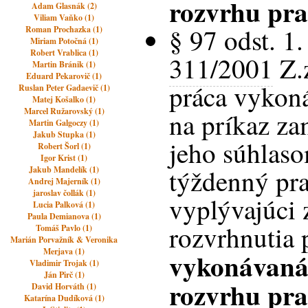
rozvrhu pr
Adam Glasnák (2)
Viliam Vaňko (1)
§ 97 odst. 1.
Roman Prochazka (1)
Miriam Potočná (1)
Robert Vrablica (1)
311/2001
Z.z
Martin Bránik (1)
Eduard Pekarovič (1)
práca vykon
Ruslan Peter Gadaevič (1)
Matej Košalko (1)
Marcel Ružarovský (1)
na príkaz za
Martin Galgoczy (1)
Jakub Stupka (1)
jeho súhlas
Robert Šorl (1)
Igor Krist (1)
týždenný pr
Jakub Mandelík (1)
Andrej Majerník (1)
jaroslav čollák (1)
vyplývajúci 
Lucia Palková (1)
Paula Demianova (1)
rozvrhnutia 
Tomáš Pavlo (1)
Marián Porvažník & Veronika
Merjava (1)
vykonávan
Vladimir Trojak (1)
Ján Pirč (1)
rozvrhu pr
David Horváth (1)
Katarína Dudíková (1)