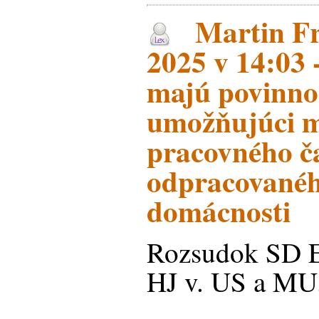
Martin Fri
2025 v 14:03 
majú povinnos
umožňujúci m
pracovného č
odpracovanéh
domácnosti
Rozsudok SD E
HJ v. US a MU