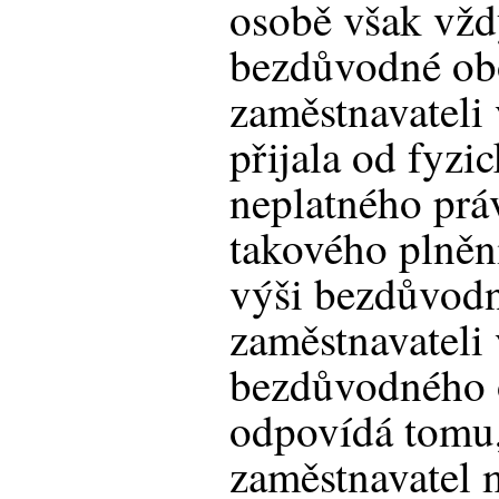
osobě však vžd
bezdůvodné obo
zaměstnavateli 
přijala od fyzi
neplatného prá
takového plnění
výši bezdůvod
zaměstnavateli 
bezdůvodného 
odpovídá tomu,
zaměstnavatel m