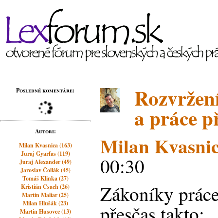
Rozvržen
Posledné komentáre:
a práce p
Autori:
Milan Kvasni
Milan Kvasnica (163)
Juraj Gyarfas (119)
00:30
Juraj Alexander (49)
Jaroslav Čollák (45)
Tomáš Klinka (27)
Zákoníky práce 
Kristián Csach (26)
Martin Maliar (25)
Milan Hlušák (23)
přesčas takto:
Martin Husovec (13)