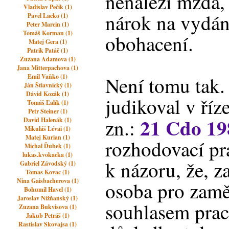
nenáleží mzda, 
Vladislav Pečík (1)
nárok na vydá
Pavel Lacko (1)
Peter Marcin (1)
Tomáš Korman (1)
obohacení.
Matej Gera (1)
Patrik Patáč (1)
Zuzana Adamova (1)
Jana Mitterpachova (1)
Emil Vaňko (1)
Není tomu tak.
Ján Štiavnický (1)
Dávid Kozák (1)
judikoval v ří
Tomáš Ľalík (1)
Petr Steiner (1)
21 Cdo 19
zn.:
David Halenák (1)
Mikuláš Lévai (1)
Matej Kurian (1)
rozhodovací pra
Michal Ďubek (1)
lukas.kvokacka (1)
k názoru, že, za
Gabriel Závodský (1)
Tomas Kovac (1)
Nina Gaisbacherova (1)
osoba pro zamě
Bohumil Havel (1)
Jaroslav Nižňanský (1)
souhlasem prac
Zuzana Bukvisova (1)
Jakub Petráš (1)
Rastislav Skovajsa (1)