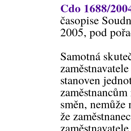
Cdo 1688/200
časopise Soudn
2005, pod poř
Samotná skuteč
zaměstnavatele
stanoven jedno
zaměstnancům 
směn, nemůže n
že zaměstnanec
zaměstnavatele