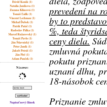
diela, zodpove
Dávid Kozák (1)
Natalia Janikova (1)
prevedení na r
Zuzana Klincová (1)
Tomáš Ľalík (1)
by to predstavo
Vincent Lechman (1)
Michal Ďubek (1)
Patrik Patáč (1)
%, teda štyrid
Radoslav Pálka (1)
Marcel Ružarovský (1)
ceny diela.
Súd
Tomáš Pavlo (1)
Ján Štiavnický (1)
Peter Janík (1)
zmluvná pokuta
Jakub Petráš (1)
Ján Pirč (1)
pokutu priznan
Adam Pauček (1)
uznaní dlhu, p
Nálepky:
18-násobok ceny
Priznanie zmlu
Napísať nový článok