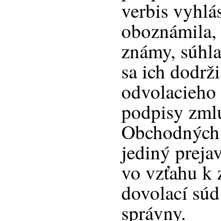
verbis vyhlás
oboznámila, 
známy, súhla
sa ich dodrž
odvolacieho 
podpisy zml
Obchodných
jediný preja
vo vzťahu k 
dovolací súd
správny.