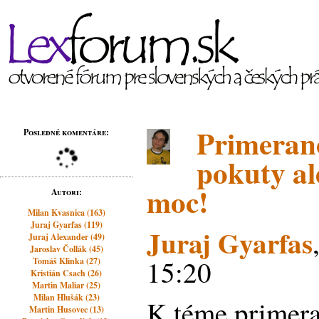
Primeran
Posledné komentáre:
pokuty ale
moc!
Autori:
Milan Kvasnica (163)
Juraj Gyarfas (119)
Juraj Gyarfas
Juraj Alexander (49)
Jaroslav Čollák (45)
15:20
Tomáš Klinka (27)
Kristián Csach (26)
Martin Maliar (25)
Milan Hlušák (23)
K téme primera
Martin Husovec (13)