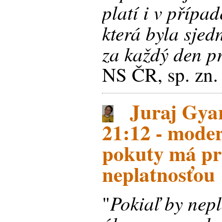
platí i v přípa
která byla sje
za každý den pr
NS ČR, sp. zn
Juraj Gyar
21:12 - mode
pokuty má pr
neplatnosťou
Pokiaľ by nep
"