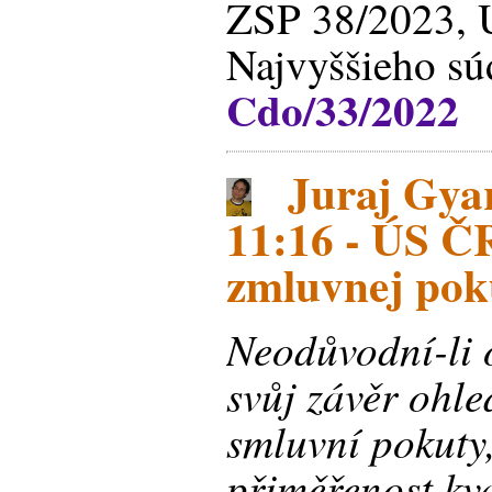
ZSP 38/2023, 
Najvyššieho sú
Cdo/33/2022
Juraj Gyar
11:16 - ÚS Č
zmluvnej pok
Neodůvodní-li 
svůj závěr ohl
smluvní pokuty,
přiměřenost kva