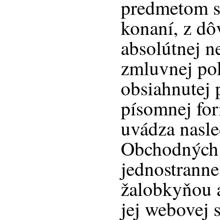
predmetom 
konaní, z d
absolútnej n
zmluvnej po
obsiahnutej 
písomnej for
uvádza nasl
Obchodných
jednostranne
žalobkyňou a
jej webovej 