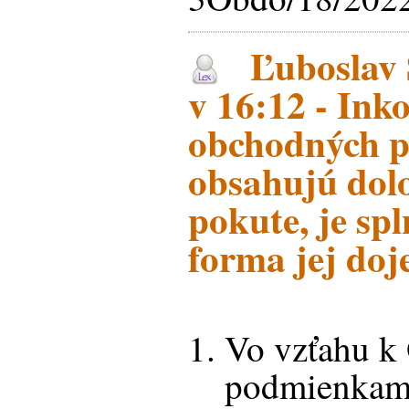
Ľuboslav 
v 16:12 - Ink
obchodných p
obsahujú dol
pokute, je sp
forma jej doj
Vo vzťahu 
podmienkam, 