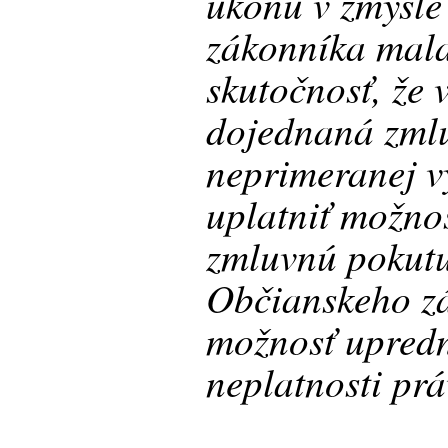
úkonu v zmysle
zákonníka mala
skutočnosť, že
dojednaná zml
neprimeranej vý
uplatniť možnos
zmluvnú pokut
Občianskeho zá
možnosť upredn
neplatnosti pr