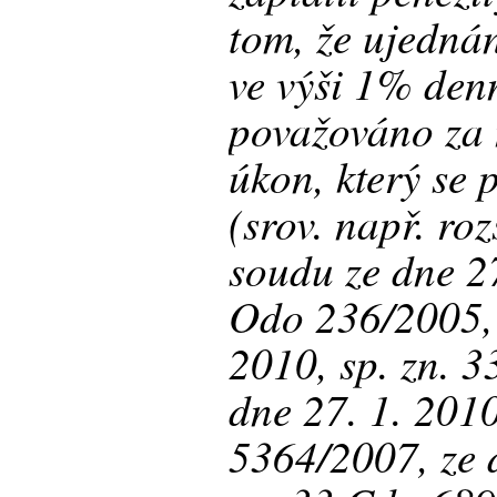
tom, že ujedná
ve výši 1% denn
považováno za 
úkon, který se
(srov. např. ro
soudu ze dne 27
Odo 236/2005, 
2010, sp. zn. 
dne 27. 1. 2010
5364/2007, ze d