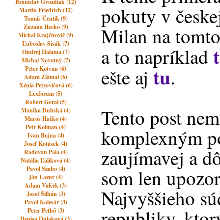
Branislav Gvozdiak (12)
pokuty v českej
Martin Friedrich (12)
Tomáš Čentík (9)
Zuzana Hecko (9)
Milan na tomto 
Michal Krajčírovič (9)
Ľuboslav Sisák (7)
a to napríklad
Ondrej Halama (7)
Michal Novotný (7)
tu
Peter Kotvan (6)
ešte aj
.
Adam Zlámal (6)
Xénia Petrovičová (6)
Lexforum (5)
Robert Goral (5)
Tento post nem
Monika Dubská (4)
Maroš Hačko (4)
Petr Kolman (4)
komplexným po
Ivan Bojna (4)
Josef Kotásek (4)
zaujímavej a dô
Radovan Pala (4)
Natália Ľalíková (4)
Pavol Szabo (4)
som len upozor
Ján Lazur (4)
Adam Valček (3)
Najvyššieho sú
Josef Šilhán (3)
Pavol Kolesár (3)
republiky, ktor
Peter Pethő (3)
Denisa Dulaková (3)