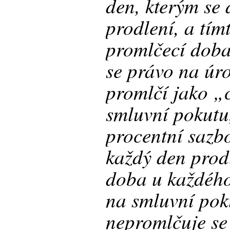
den, kterým se 
prodlení, a tí
promlčecí doba
se právo na úro
promlčí jako „
smluvní pokutu,
procentní sazbo
každý den prodl
doba u každého
na smluvní pok
nepromlčuje se