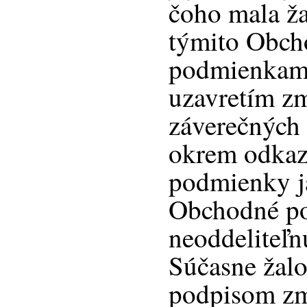
čoho mala ža
týmito Obc
podmienkami
uzavretím z
záverečných
okrem odka
podmienky j
Obchodné po
neoddeliteľn
Súčasne žal
podpisom zm