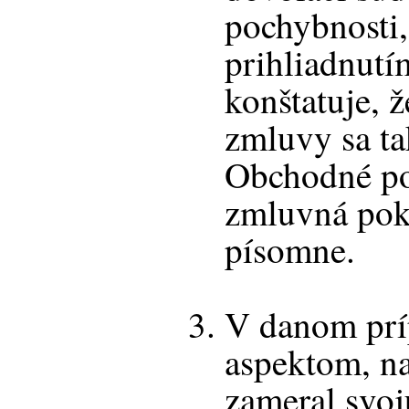
pochybnosti,
prihliadnutí
konštatuje, 
zmluvy sa ta
Obchodné po
zmluvná pok
písomne.
V danom prí
aspektom, na
zameral svoj