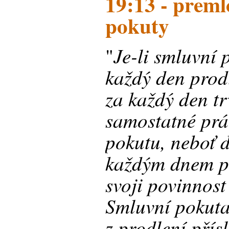
19:13 - preml
pokuty
Je-li smluvní
"
každý den prodl
za každý den tr
samostatné prá
pokutu, neboť 
každým dnem p
svoji povinnost
Smluvní pokuta
z prodlení přís