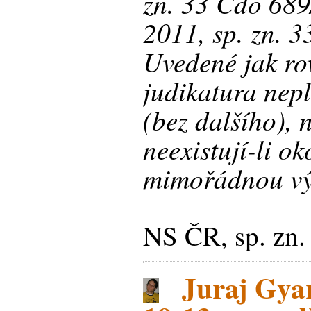
zn. 33 Cdo 689
2011, sp. zn. 
Uvedené jak ro
judikatura nep
(bez dalšího), n
neexistují-li o
mimořádnou výš
NS ČR, sp. zn
Juraj Gyar