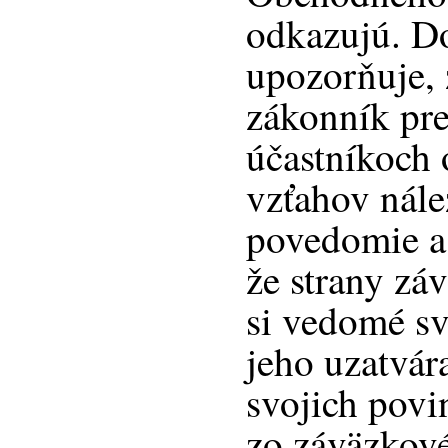
odkazujú. D
upozorňuje,
zákonník pr
účastníkoch
vzťahov nále
povedomie a 
že strany zá
si vedomé sv
jeho uzatvára
svojich povi
zo záväzkové