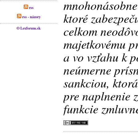
mnohonásobne 
rss
ktoré zabezpeču
rss - názory
celkom neodô
O Lexforum.sk
majetkovému p
a vo vzťahu k 
neúmerne prís
sankciou, ktorá
pre naplnenie 
funkcie zmluvne