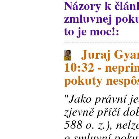
Názory k člán
zmluvnej pokut
to je moc!:
Juraj Gyar
10:32 - nepr
pokuty nespô
Jako právní je
"
zjevně příčí d
588 o. z.), nel
o smluvní poku