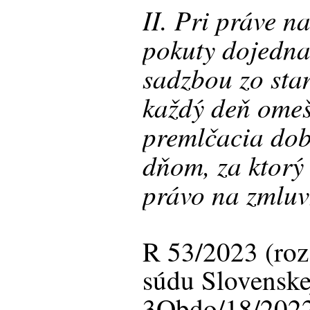
II. Pri práve n
pokuty dojedna
sadzbou zo stan
každý deň omeš
premlčacia do
dňom, za ktorý 
právo na zmluv
R 53/2023 (ro
súdu Slovenskej
3Obdo/18/2022