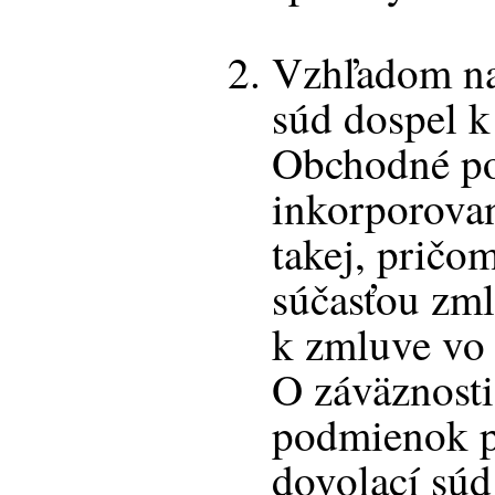
Vzhľadom na
súd dospel k
Obchodné po
inkorporova
takej, pričom
súčasťou zml
k zmluve vo 
O záväznost
podmienok p
dovolací sú