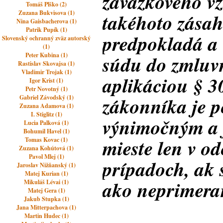
záväzkového v
Tomáš Plško (2)
Zuzana Bukvisova (1)
takéhoto zása
Nina Gaisbacherova (1)
Patrik Pupík (1)
predpokladá a
Slovenský ochranný zväz autorský
(1)
Peter Kubina (1)
súdu do zmluv
Rastislav Skovajsa (1)
Vladimir Trojak (1)
aplikáciou § 
Igor Krist (1)
Petr Novotný (1)
zákonníka je 
Gabriel Závodský (1)
Zuzana Adamova (1)
I. Stiglitz (1)
výnimočným a j
Lucia Palková (1)
Bohumil Havel (1)
mieste len v o
Tomas Kovac (1)
Zuzana Kohútová (1)
Pavol Mlej (1)
prípadoch, ak 
Jaroslav Nižňanský (1)
Matej Kurian (1)
ako neprimera
Mikuláš Lévai (1)
Matej Gera (1)
Jakub Stupka (1)
Jana Mitterpachova (1)
Martin Hudec (1)