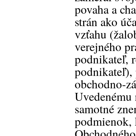
povaha a cha
strán ako úč
vzťahu (žalo
verejného pr
podnikateľ, 
podnikateľ),
obchodno-zá
Uvedenému n
samotné zne
podmienok, k
Obchodného 