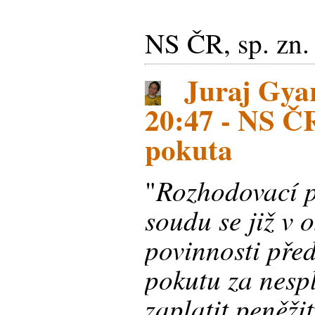
NS ČR, sp. zn
Juraj Gyar
20:47 - NS Č
pokuta
Rozhodovací p
"
soudu se již v 
povinnosti před
pokutu za nesp
zaplatit peněži