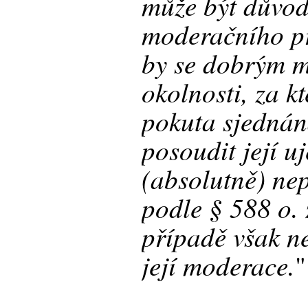
může být důvod
moderačního p
by se dobrým m
okolnosti, za k
pokuta sjednán
posoudit její u
(absolutně) ne
podle § 588 o. 
případě však n
její moderace.
"