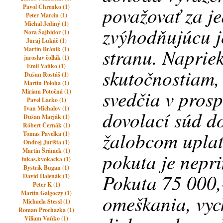
považovať za j
Pavol Chrenko (1)
Peter Marcin (1)
Michal Jediný (1)
zvýhodňujúcu 
Nora Šajbidor (1)
Juraj Lukáč (1)
stranu. Naprie
Martin Bránik (1)
jaroslav čollák (1)
Emil Vaňko (1)
skutočnostiam,
Dušan Rostáš (1)
Martin Poloha (1)
svedčia v prosp
Miriam Potočná (1)
Pavel Lacko (1)
Ivan Michalov (1)
dovolací súd do
Dušan Marják (1)
Róbert Černák (1)
žalobcom upla
Tomas Pavelka (1)
Ondrej Jurišta (1)
Martin Šrámek (1)
pokuta je nepr
lukas.kvokacka (1)
Bystrik Bugan (1)
Pokuta 75 000,
David Halenák (1)
Peter K (1)
Martin Galgoczy (1)
omeškania, vyc
Michaela Stessl (1)
Roman Prochazka (1)
Viliam Vaňko (1)