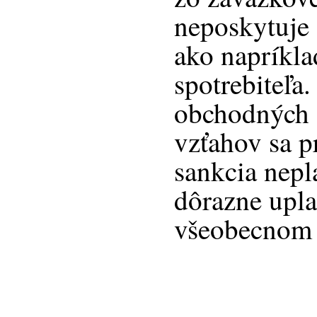
neposkytuje
ako napríkla
spotrebiteľa
obchodných 
vzťahov sa p
sankcia nepl
dôrazne upla
všeobecnom 