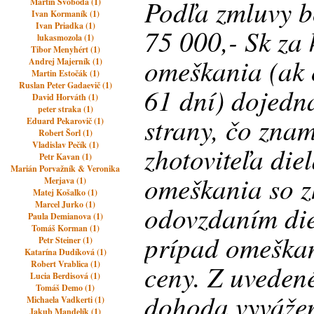
Podľa zmluvy b
Martin Svoboda (1)
Ivan Kormaník (1)
Ivan Priadka (1)
75 000,- Sk za
lukasmozola (1)
Tibor Menyhért (1)
omeškania (ak 
Andrej Majerník (1)
Martin Estočák (1)
Ruslan Peter Gadaevič (1)
61 dní) dojedn
David Horváth (1)
peter straka (1)
strany, čo znam
Eduard Pekarovič (1)
Robert Šorl (1)
Vladislav Pečík (1)
zhotoviteľa die
Petr Kavan (1)
Marián Porvažník & Veronika
omeškania so z
Merjava (1)
Matej Košalko (1)
Marcel Jurko (1)
odovzdaním die
Paula Demianova (1)
Tomáš Korman (1)
prípad omeškan
Petr Steiner (1)
Katarína Dudíková (1)
Robert Vrablica (1)
ceny. Z uveden
Lucia Berdisová (1)
Tomáš Demo (1)
dohoda vyváže
Michaela Vadkerti (1)
Jakub Mandelík (1)