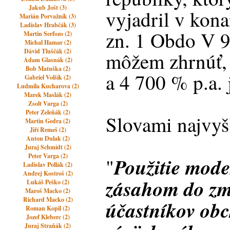
Jakub Jošt (3)
vyjadril v kon
Marián Porvažník (3)
Ladislav Hrabčák (3)
zn. 1 Obdo V 9
Martin Serfozo (2)
Michal Hamar (2)
Dávid Tluščák (2)
môžem zhrnúť, č
Adam Glasnák (2)
Bob Matuška (2)
a 4 700 % p.a. 
Gabriel Volšík (2)
Ludmila Kucharova (2)
Marek Maslák (2)
Zsolt Varga (2)
Peter Zeleňák (2)
Slovami najvyš
Martin Gedra (2)
Jiří Remeš (2)
Anton Dulak (2)
Juraj Schmidt (2)
Peter Varga (2)
Použitie mode
"
Ladislav Pollák (2)
Andrej Kostroš (2)
zásahom do zml
Lukáš Peško (2)
Maroš Macko (2)
Richard Macko (2)
účastníkov ob
Roman Kopil (2)
Jozef Kleberc (2)
Juraj Straňák (2)