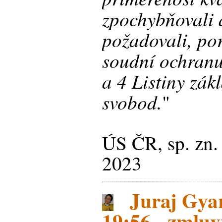
zpochybňovali 
požadovali, por
soudní ochranu 
a 4 Listiny zák
svobod.
"
ÚS ČR, sp. zn. 
2023
Juraj Gyar
19:56 - zmlu