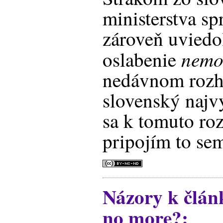
ministerstva sp
zároveň uviedo
nemo 
oslabenie
nedávnom rozho
slovenský najv
sa k tomuto ro
pripojím to sem
Názory k člá
no more?: