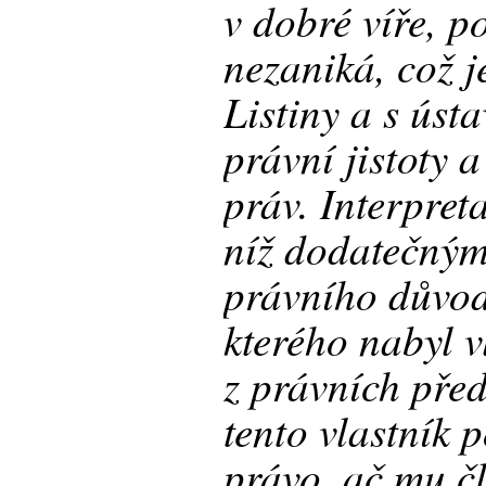
v dobré víře, p
nezaniká, což j
Listiny a s úst
právní jistoty 
práv. Interpret
níž dodatečný
právního důvod
kterého nabyl vl
z právních pře
tento vlastník 
právo, ač mu čl