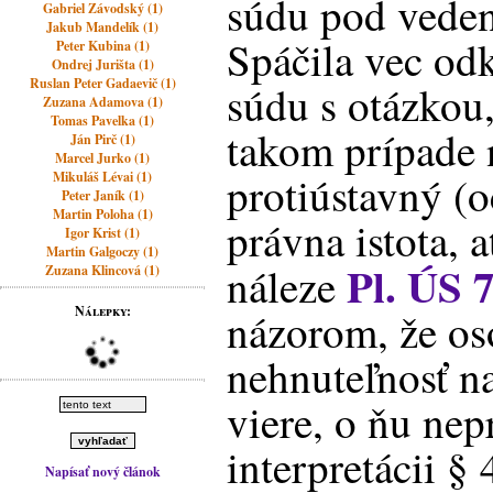
súdu pod veden
Gabriel Závodský (1)
Jakub Mandelík (1)
Spáčila vec od
Peter Kubina (1)
Ondrej Jurišta (1)
Ruslan Peter Gadaevič (1)
súdu s otázkou
Zuzana Adamova (1)
Tomas Pavelka (1)
takom prípade 
Ján Pirč (1)
Marcel Jurko (1)
protiústavný (o
Mikuláš Lévai (1)
Peter Janík (1)
Martin Poloha (1)
právna istota, 
Igor Krist (1)
Martin Galgoczy (1)
Pl. ÚS 
náleze
Zuzana Klincová (1)
Nálepky:
názorom, že os
nehnuteľnosť n
viere, o ňu nepr
interpretácii
§ 
Napísať nový článok