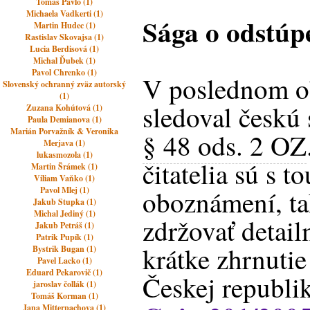
Tomáš Pavlo (1)
Michaela Vadkerti (1)
Sága o odstúp
Martin Hudec (1)
Rastislav Skovajsa (1)
Lucia Berdisová (1)
Michal Ďubek (1)
Pavol Chrenko (1)
V poslednom o
Slovenský ochranný zväz autorský
(1)
sledoval českú 
Zuzana Kohútová (1)
Paula Demianova (1)
Marián Porvažník & Veronika
§ 48 ods. 2 OZ
Merjava (1)
lukasmozola (1)
čitatelia sú s t
Martin Šrámek (1)
Viliam Vaňko (1)
Pavol Mlej (1)
oboznámení, t
Jakub Stupka (1)
Michal Jediný (1)
zdržovať detail
Jakub Petráš (1)
Patrik Pupík (1)
krátke zhrnutie
Bystrik Bugan (1)
Pavel Lacko (1)
Eduard Pekarovič (1)
Českej republi
jaroslav čollák (1)
Tomáš Korman (1)
Jana Mitterpachova (1)