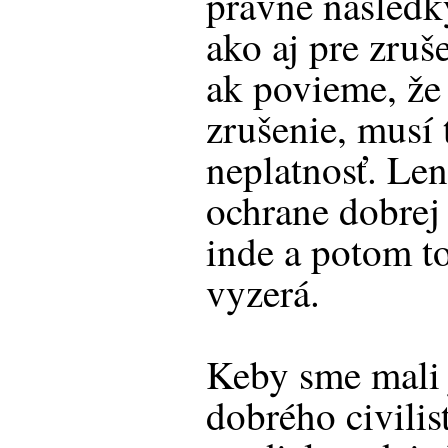
právne následky
ako aj pre zruš
ak povieme, že 
zrušenie, musí t
neplatnosť. Len
ochrane dobrej 
inde a potom t
vyzerá.
Keby sme mali 
dobrého civilis