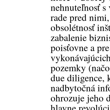
nehnuteľnosť s
rade pred nimi
obsolétnosť inš
zabalenie bizni
poisťovne a pr
vykonávajúcich
pozemky (načo b
due diligence,
nadbytočná inf
ohrozuje jeho d
hlavne revolú