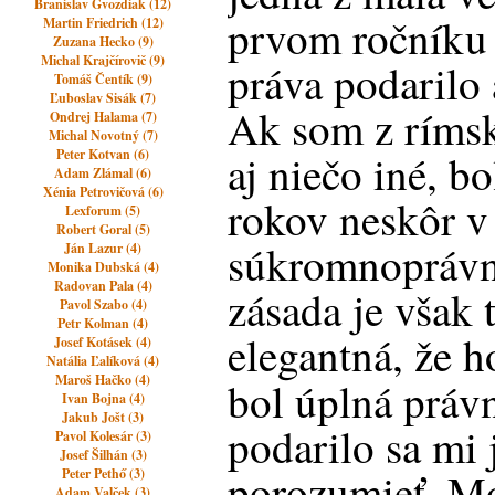
Branislav Gvozdiak (12)
prvom ročníku
Martin Friedrich (12)
Zuzana Hecko (9)
Michal Krajčírovič (9)
práva podarilo 
Tomáš Čentík (9)
Ľuboslav Sisák (7)
Ak som z rímsk
Ondrej Halama (7)
Michal Novotný (7)
Peter Kotvan (6)
aj niečo iné, b
Adam Zlámal (6)
Xénia Petrovičová (6)
rokov neskôr v
Lexforum (5)
Robert Goral (5)
súkromnoprávny
Ján Lazur (4)
Monika Dubská (4)
Radovan Pala (4)
zásada je však 
Pavol Szabo (4)
Petr Kolman (4)
elegantná, že 
Josef Kotásek (4)
Natália Ľalíková (4)
Maroš Hačko (4)
bol úplná práv
Ivan Bojna (4)
Jakub Jošt (3)
podarilo sa mi 
Pavol Kolesár (3)
Josef Šilhán (3)
porozumieť. Mo
Peter Pethő (3)
Adam Valček (3)