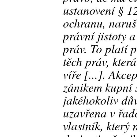
ustanovení § 1
ochranu, naruš
právní jistoty 
práv. To platí 
těch práv, kter
víře [...]. Akce
zánikem kupní s
jakéhokoliv dův
uzavřena v řadě
vlastník, který 