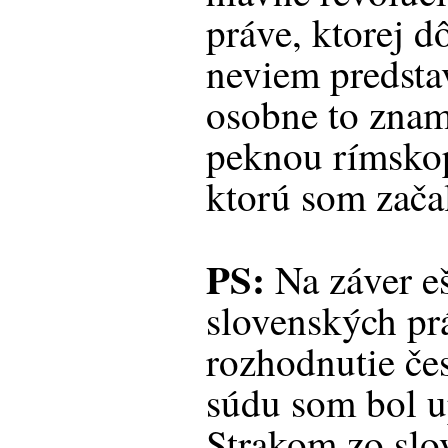
práve, ktorej d
neviem predsta
osobne to znam
peknou rímsko
ktorú som začal
PS:
Na záver e
slovenských pr
rozhodnutie če
súdu som bol u
Strakom zo sl