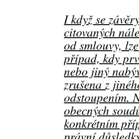
I když se závě
citovaných nále
od smlouvy, lze
případ, kdy pr
nebo jiný nabýv
zrušena z jiné
odstoupením. 
obecných soudů 
konkrétním pří
právní důsledk