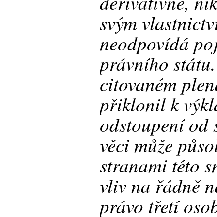
derivativně, ni
svým vlastnictv
neodpovídá poj
právního státu.
citovaném plen
přiklonil k výk
odstoupení od 
věci může půso
stranami této 
vliv na řádně n
právo třetí oso