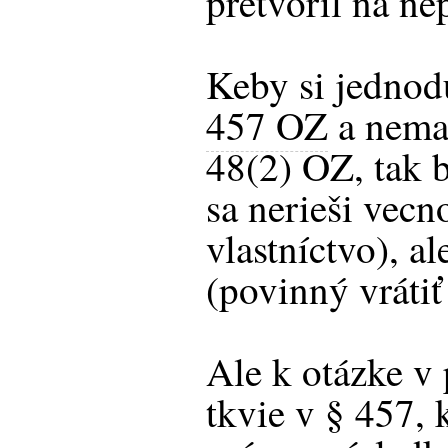
pretvoril na ne
Keby si jednod
457 OZ
a nema
48(2) OZ, tak b
sa nerieši vec
vlastníctvo), a
(povinný vrátiť
Ale k otázke v
tkvie v § 457, 