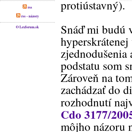
protiústavný).
rss
rss - názory
Snáď mi budú v
O Lexforum.sk
hyperskrátenej 
zjednodušenia a
podstatu som s
Zároveň na tom
zachádzať do d
rozhodnutí naj
Cdo 3177/200
môjho názoru n