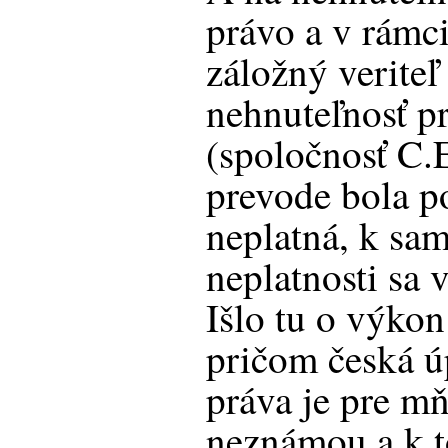
právo a v rámc
záložný veriteľ
nehnuteľnosť p
(spoločnosť C.
prevode bola p
neplatná, k sam
neplatnosti sa 
Išlo tu o výkon
pričom česká ú
práva je pre m
neznámou a k t