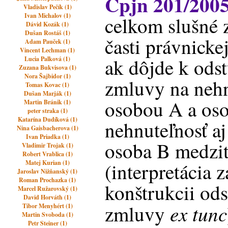
Cpjn 201/200
Vladislav Pečík (1)
Ivan Michalov (1)
celkom slušné 
Dávid Kozák (1)
Dušan Rostáš (1)
časti právnicke
Adam Pauček (1)
Vincent Lechman (1)
ak dôjde k ods
Lucia Palková (1)
Zuzana Bukvisova (1)
Nora Šajbidor (1)
zmluvy na nehn
Tomas Kovac (1)
Dušan Marják (1)
osobou A a oso
Martin Bránik (1)
peter straka (1)
Katarína Dudíková (1)
nehnuteľnosť aj
Nina Gaisbacherova (1)
Ivan Priadka (1)
osoba B medzi
Vladimir Trojak (1)
Robert Vrablica (1)
Matej Kurian (1)
(interpretácia 
Jaroslav Nižňanský (1)
Roman Prochazka (1)
konštrukcii od
Marcel Ružarovský (1)
David Horváth (1)
ex tunc
zmluvy
Tibor Menyhért (1)
Martin Svoboda (1)
Petr Steiner (1)