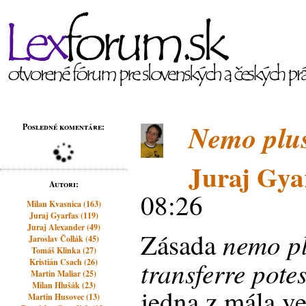
Nemo plus
Posledné komentáre:
Juraj Gya
Autori:
08:26
Milan Kvasnica (163)
Juraj Gyarfas (119)
Juraj Alexander (49)
nemo pl
Zásada
Jaroslav Čollák (45)
Tomáš Klinka (27)
transferre pote
Kristián Csach (26)
Martin Maliar (25)
Milan Hlušák (23)
jedna z mála ve
Martin Husovec (13)