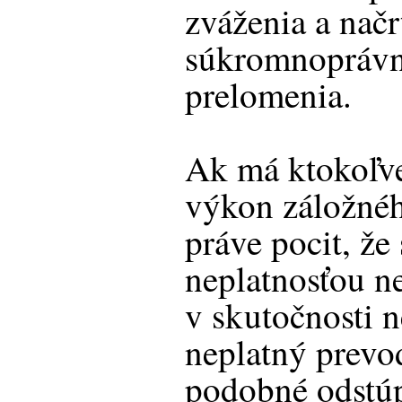
zváženia a načr
súkromnoprávn
prelomenia.
Ak má ktokoľve
výkon záložné
práve pocit, že
neplatnosťou n
v skutočnosti n
neplatný prevod
podobné odstúp