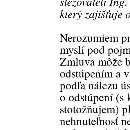
stěžovateli Ing. 
který zajišťuje 
Nerozumiem pre
myslí pod poj
Zmluva môže by
odstúpením a v
podľa nálezu ú
o odstúpení (s 
stotožňujem) pl
nehnuteľnosť n