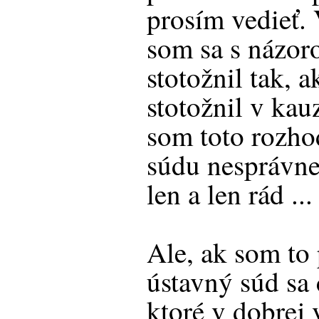
prosím vedieť.
som sa s názor
stotožnil tak, 
stotožnil v kau
som toto rozho
súdu nesprávn
len a len rád ... 
Ale, ak som to
ústavný súd sa 
ktoré v dobrej 