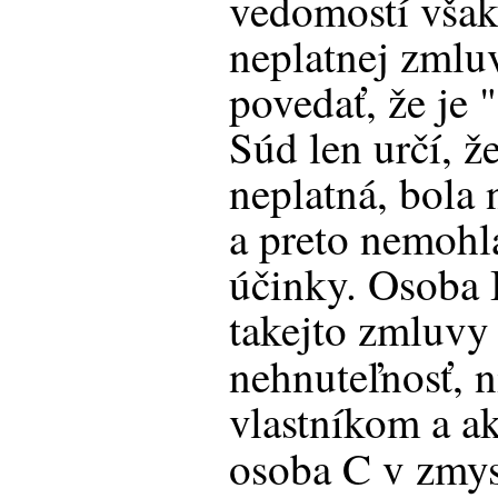
vedomostí však
neplatnej zml
povedať, že je
Súd len určí, ž
neplatná, bola 
a preto nemohl
účinky. Osoba 
takejto zmluvy
nehnuteľnosť, n
vlastníkom a ak
osoba C v zmy