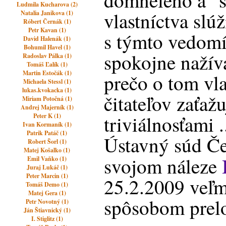
domnelého a "
Ludmila Kucharova (2)
vlastníctva slúž
Natalia Janikova (1)
Róbert Černák (1)
Petr Kavan (1)
s týmto vedom
David Halenák (1)
Bohumil Havel (1)
spokojne nažív
Radoslav Pálka (1)
Tomáš Ľalík (1)
Martin Estočák (1)
prečo o tom vl
Michaela Stessl (1)
lukas.kvokacka (1)
čitateľov zaťaž
Miriam Potočná (1)
Andrej Majerník (1)
triviálnosťami 
Peter K (1)
Ivan Kormaník (1)
Patrik Patáč (1)
Ústavný súd Če
Robert Šorl (1)
Matej Košalko (1)
svojom náleze
Emil Vaňko (1)
Juraj Lukáč (1)
Peter Marcin (1)
25.2.2009 veľ
Tomáš Demo (1)
Matej Gera (1)
spôsobom prel
Petr Novotný (1)
Ján Štiavnický (1)
I. Stiglitz (1)