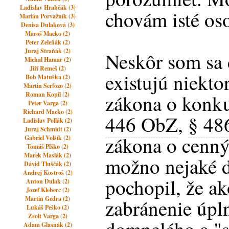
Ladislav Hrabčák (3)
chovám isté os
Marián Porvažník (3)
Denisa Dulaková (3)
Maroš Macko (2)
Peter Zeleňák (2)
Juraj Straňák (2)
Neskôr som sa 
Michal Hamar (2)
Jiří Remeš (2)
existujú niekt
Bob Matuška (2)
Martin Serfozo (2)
Roman Kopil (2)
zákona o konku
Peter Varga (2)
Richard Macko (2)
446 ObZ
,
§ 48
Ladislav Pollák (2)
Juraj Schmidt (2)
zákona o cenný
Gabriel Volšík (2)
Tomáš Plško (2)
Marek Maslák (2)
možno nejaké ď
Dávid Tluščák (2)
Andrej Kostroš (2)
pochopil, že ak
Anton Dulak (2)
Jozef Kleberc (2)
Martin Gedra (2)
zabránenie úpln
Lukáš Peško (2)
Zsolt Varga (2)
Adam Glasnák (2)