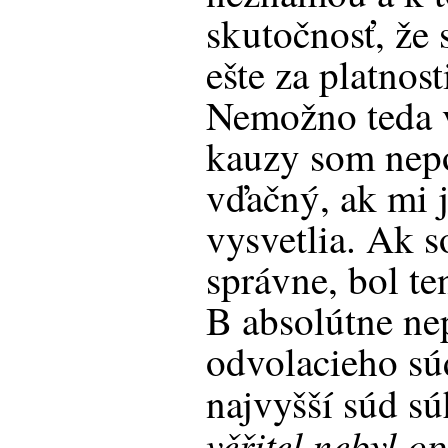
skutočnosť, že 
ešte za platnos
Nemožno teda vy
kauzy som nep
vďačný, ak mi 
vysvetlia. Ak 
správne, bol t
B absolútne ne
odvolacieho sú
najvyšší súd súh
věřitel nebyl o