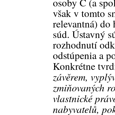
osoby C (a spol
však v tomto sm
relevantná) do 
súd. Ústavný s
rozhodnutí odk
odstúpenia a po
Konkrétne tvrdí
závěrem, vyplýv
zmiňovaných roz
vlastnické práv
nabyvatelů, po