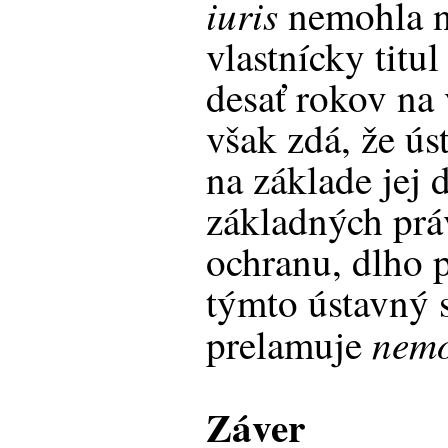
iuris
nemohla 
vlastnícky titu
desať rokov na 
však zdá, že ú
na základe jej 
základných prá
ochranu, dlho 
týmto ústavný 
nemo
prelamuje
Záver