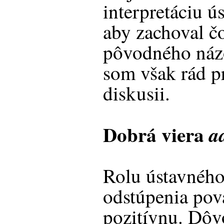
interpretáciu ú
aby zachoval čo
pôvodného náz
som však rád p
diskusii.
Dobrá viera
a
Rolu ústavného
odstúpenia pov
pozitívnu. Dôv