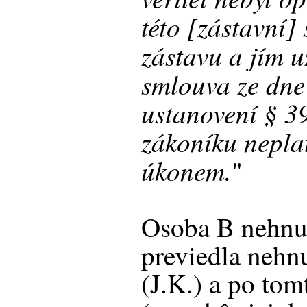
této [zástavní]
zástavu a jím 
smlouva ze dne
ustanovení § 3
zákoníku nepl
úkonem.
"
Osoba B nehnut
previedla nehn
(J.K.) a po to