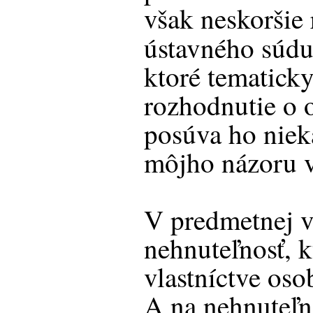
však neskoršie
ústavného súdu
ktoré tematick
rozhodnutie o o
posúva ho nie
môjho názoru v
V predmetnej ve
nehnuteľnosť, k
vlastníctve os
A na nehnuteľno