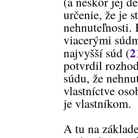
(a neskôr jej de
určenie, že je 
nehnuteľnosti. 
viacerými súdm
2
najvyšší súd (
potvrdil rozho
súdu, že nehnut
vlastníctve os
je vlastníkom.
A tu na základe