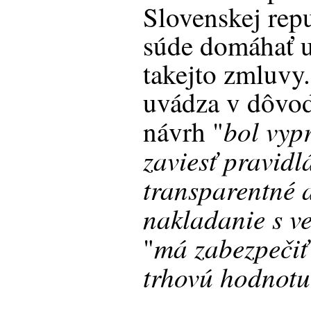
Slovenskej rep
súde domáhať u
takejto zmluvy.
uvádza v dôvod
bol vyp
návrh "
zaviesť pravidl
transparentné 
nakladanie s v
má zabezpečiť
"
trhovú hodnotu