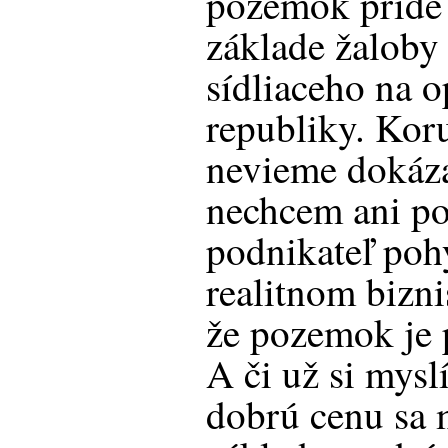
pozemok príde 
základe žaloby
sídliaceho na 
republiky. Ko
nevieme dokázať
nechcem ani po
podnikateľ poh
realitnom bizni
že pozemok je 
A či už si mysl
dobrú cenu sa 