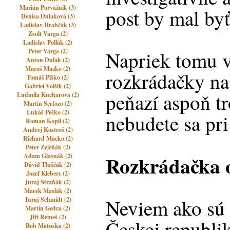
Marián Porvažník (3)
post by mal byť
Denisa Dulaková (3)
Ladislav Hrabčák (3)
Zsolt Varga (2)
Ladislav Pollák (2)
Peter Varga (2)
Napriek tomu v
Anton Dulak (2)
Maroš Macko (2)
rozkrádačky na
Tomáš Plško (2)
Gabriel Volšík (2)
peňazí aspoň t
Ludmila Kucharova (2)
Martin Serfozo (2)
Lukáš Peško (2)
nebudete sa pri
Roman Kopil (2)
Andrej Kostroš (2)
Richard Macko (2)
Peter Zeleňák (2)
Rozkrádačka 
Adam Glasnák (2)
Dávid Tluščák (2)
Jozef Kleberc (2)
Juraj Straňák (2)
Marek Maslák (2)
Neviem ako sú 
Juraj Schmidt (2)
Martin Gedra (2)
Jiří Remeš (2)
Českej republi
Bob Matuška (2)