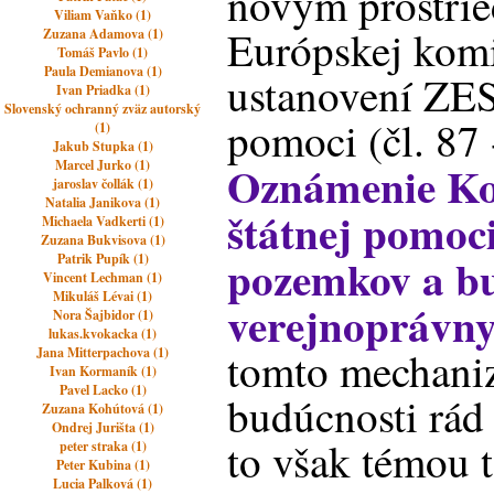
novým prostrie
Viliam Vaňko (1)
Európskej komi
Zuzana Adamova (1)
Tomáš Pavlo (1)
Paula Demianova (1)
ustanovení ZES
Ivan Priadka (1)
Slovenský ochranný zväz autorský
pomoci (čl. 87 
(1)
Jakub Stupka (1)
Oznámenie Ko
Marcel Jurko (1)
jaroslav čollák (1)
Natalia Janikova (1)
štátnej pomoci
Michaela Vadkerti (1)
Zuzana Bukvisova (1)
pozemkov a b
Patrik Pupík (1)
Vincent Lechman (1)
Mikuláš Lévai (1)
verejnoprávn
Nora Šajbidor (1)
lukas.kvokacka (1)
tomto mechani
Jana Mitterpachova (1)
Ivan Kormaník (1)
Pavel Lacko (1)
budúcnosti rád 
Zuzana Kohútová (1)
Ondrej Jurišta (1)
to však témou t
peter straka (1)
Peter Kubina (1)
Lucia Palková (1)