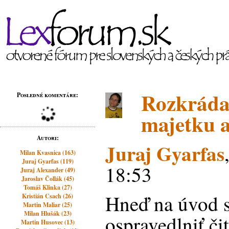
Rozkráda
Posledné komentáre:
majetku a
Autori:
Juraj Gyarfas
Milan Kvasnica (163)
Juraj Gyarfas (119)
18:53
Juraj Alexander (49)
Jaroslav Čollák (45)
Tomáš Klinka (27)
Hneď na úvod 
Kristián Csach (26)
Martin Maliar (25)
Milan Hlušák (23)
ospravedlniť či
Martin Husovec (13)