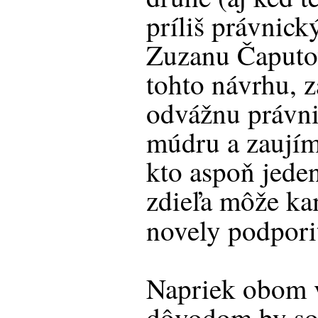
príliš právnic
Zuzanu Čaputo
tohto návrhu, 
odvážnu právn
múdru a zaují
kto aspoň jede
zdieľa môže kam
novely podpor
Napriek obom 
dôvodom by so