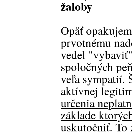
žaloby
Opäť opakujem,
prvotnému nado
vedel "vybaviť
spoločných pe
veľa sympatií. 
aktívnej legiti
určenia neplatn
základe ktorýc
uskutočniť
. To