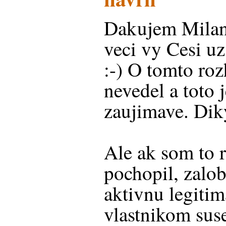
Dakujem Milan.
veci vy Cesi u
:-) O tomto r
nevedel a toto 
zaujimave. Dik
Ale ak som to 
pochopil, zalob
aktivnu legitim
vlastnikom su