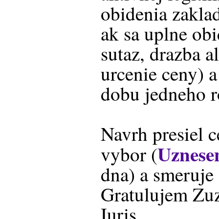
obidenia zaklad
ak sa uplne ob
sutaz, drazba a
urcenie ceny) 
dobu jedneho r
Navrh presiel 
Uznese
vybor (
dna) a smeruje 
Gratulujem Zuz
Iuris.