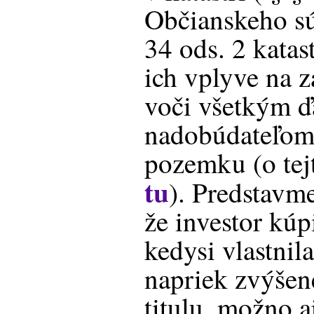
Občianskeho s
34 ods. 2 katas
ich vplyve na 
voči všetkým ď
nadobúdateľom
pozemku (o tej
tu
). Predstavme
že investor kú
kedysi vlastnil
napriek zvýšen
titulu, možno a