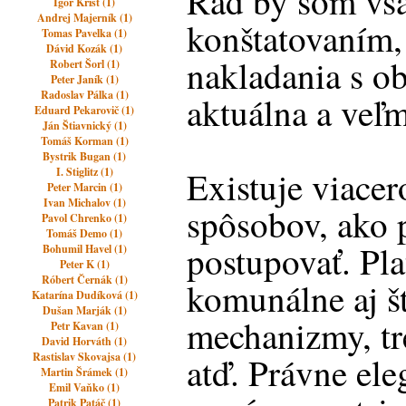
Rád by som vša
Igor Krist (1)
Andrej Majerník (1)
konštatovaním,
Tomas Pavelka (1)
Dávid Kozák (1)
nakladania s o
Robert Šorl (1)
Peter Janík (1)
Radoslav Pálka (1)
aktuálna a veľm
Eduard Pekarovič (1)
Ján Štiavnický (1)
Tomáš Korman (1)
Bystrik Bugan (1)
Existuje viace
I. Stiglitz (1)
Peter Marcin (1)
Ivan Michalov (1)
spôsobov, ako 
Pavol Chrenko (1)
Tomáš Demo (1)
postupovať. Pl
Bohumil Havel (1)
Peter K (1)
Róbert Černák (1)
komunálne aj š
Katarína Dudíková (1)
Dušan Marják (1)
mechanizmy, tr
Petr Kavan (1)
David Horváth (1)
Rastislav Skovajsa (1)
atď. Právne el
Martin Šrámek (1)
Emil Vaňko (1)
Patrik Patáč (1)