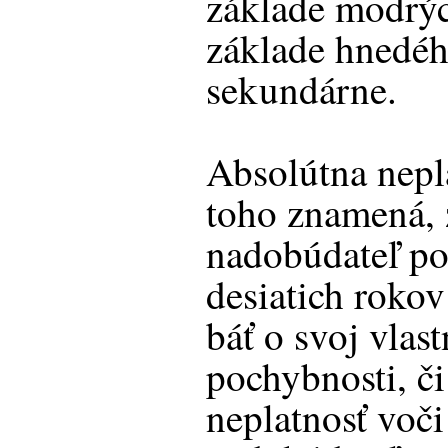
základe modrýc
základe hnedéh
sekundárne.
Absolútna nepl
toho znamená, 
nadobúdateľ p
desiatich rokov
báť o svoj vlas
pochybnosti, či
neplatnosť voči