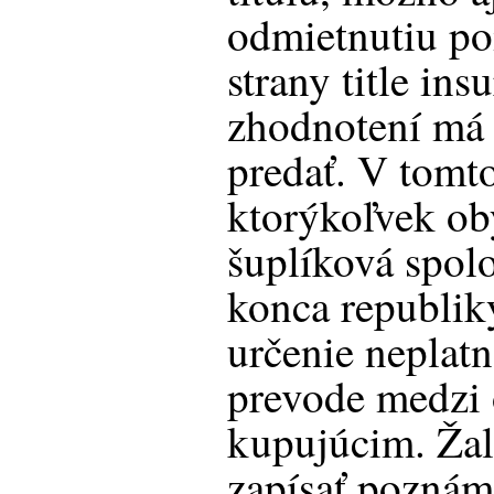
odmietnutiu poi
strany title ins
zhodnotení má
predať. V tomt
ktorýkoľvek ob
šuplíková spol
konca republik
určenie neplat
prevode medzi 
kupujúcim. Žal
zapísať poznám