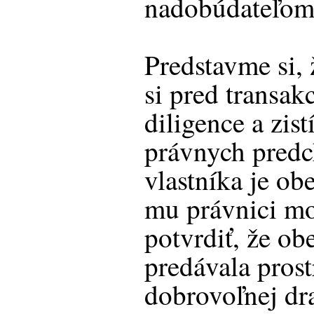
nadobúdateľom 
Predstavme si, 
si pred transak
diligence a zist
právnych pred
vlastníka je ob
mu právnici m
potvrdiť, že ob
predávala pros
dobrovoľnej dr