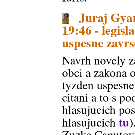
Juraj Gyar
19:46 - legisl
uspesne zavr
Navrh novely z
obci a zakona 
tyzden uspesne 
citani a to s p
hlasujucich pos
tu
hlasujucich
)
Zuzke Caputove