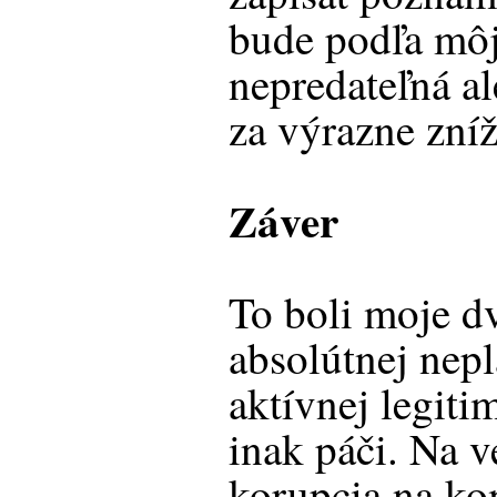
bude podľa môj
nepredateľná al
za výrazne zní
Záver
To boli moje d
absolútnej nepl
aktívnej legiti
inak páči. Na v
korupcia na ko