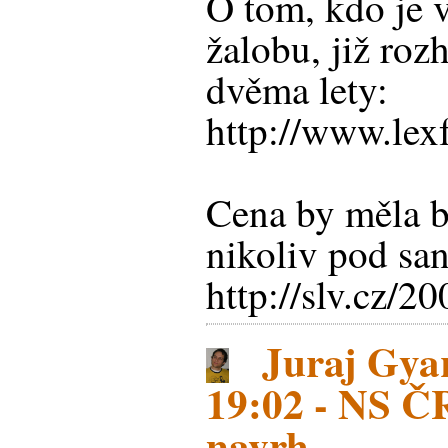
O tom, kdo je 
žalobu, již ro
dvěma lety:
http://www.lex
Cena by měla b
nikoliv pod san
http://slv.cz/2
Juraj Gyar
19:02 - NS ČR
navrh