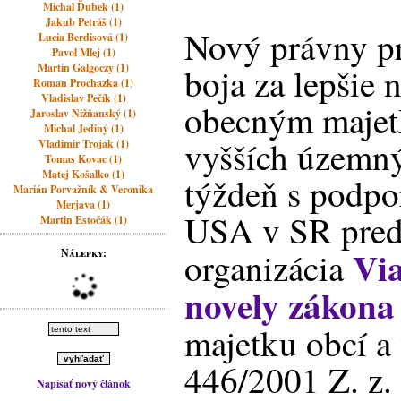
Michal Ďubek (1)
Jakub Petráš (1)
Nový právny pr
Lucia Berdisová (1)
Pavol Mlej (1)
Martin Galgoczy (1)
boja za lepšie 
Roman Prochazka (1)
Vladislav Pečík (1)
obecným majet
Jaroslav Nižňanský (1)
Michal Jediný (1)
vyšších územný
Vladimir Trojak (1)
Tomas Kovac (1)
Matej Košalko (1)
týždeň s podpo
Marián Porvažník & Veronika
Merjava (1)
USA v SR pred
Martin Estočák (1)
Via
organizácia
Nálepky:
novely zákona
majetku obcí a
446/2001
Z. z.
Napísať nový článok