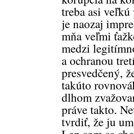
treba asi veľkú 
je naozaj impre
mňa veľmi ťažk
medzi legitím
a ochranou tre
presvedčený, ž
takúto rovnová
dlhom zvažovan
práve takto. Ne
tvrdiť, že ju um