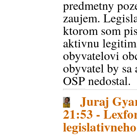
predmetny poz
zaujem. Legisla
ktorom som pis
aktivnu legiti
obyvatelovi ob
obyvatel by sa 
OSP
nedostal.
Juraj Gyar
21:53 - Lexf
legislativneh