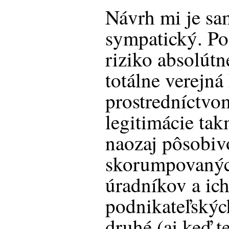
Návrh mi je s
sympatický. Po
riziko absolútn
totálne verejná
prostredníctvo
legitimácie ta
naozaj pôsobiv
skorumpovaný
úradníkov a ic
podnikateľskýc
druhé (aj keď t