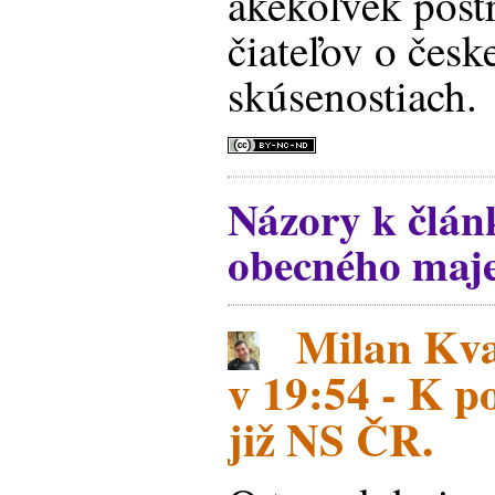
akékoľvek post
čiateľov o česk
skúsenostiach.
Názory k člá
obecného maje
Milan Kva
v 19:54 - K 
již NS ČR.