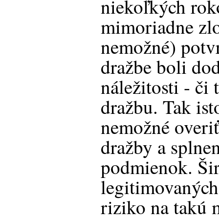
niekoľkých rok
mimoriadne zlo
nemožné) potvrd
dražbe boli do
náležitosti - či
dražbu. Tak is
nemožné overiť
dražby a splnen
podmienok. Šir
legitimovaných
riziko na takú