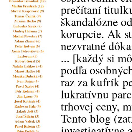
Branislav Gvozdiak (12)
prečítaní titulk
Martin Friedrich (12)
Michal Krajčírovič (9)
Tomáš Čentík (9)
škandalózne od
Zuzana Hecko (9)
Ľuboslav Sisák (7)
korupcie. Ak ste
Ondrej Halama (7)
Michal Novotný (7)
nezvratné dôka
Adam Zlámal (6)
Peter Kotvan (6)
Xénia Petrovičová (6)
... [každý si m
Lexforum (5)
Robert Goral (5)
podľa osobných
Natália Ľalíková (4)
Maroš Hačko (4)
Monika Dubská (4)
raz za kufrík p
Ivan Bojna (4)
Pavol Szabo (4)
lukratívnu parc
Petr Kolman (4)
Ján Lazur (4)
trhovej ceny, 
Josef Kotásek (4)
Radovan Pala (4)
Jakub Jošt (3)
Tento blog (zat
Josef Šilhán (3)
Adam Valček (3)
investigatívne 
Pavol Kolesár (3)
Peter Pethő (3)