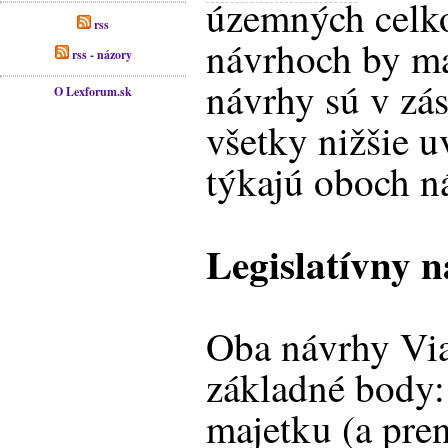
územných celko
rss
návrhoch by ma
rss - názory
návrhy sú v zá
O Lexforum.sk
všetky nižšie 
týkajú oboch n
Legislatívny 
Oba návrhy Via
základné body: 
majetku (a pre