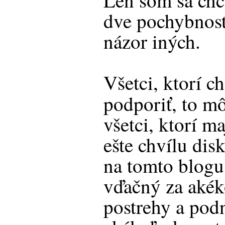
Len som sa chce
dve pochybnosti
názor iných.
Všetci, ktorí 
podporiť, to m
všetci, ktorí m
ešte chvílu disk
na tomto blog
vďačný za akék
postrehy a podn