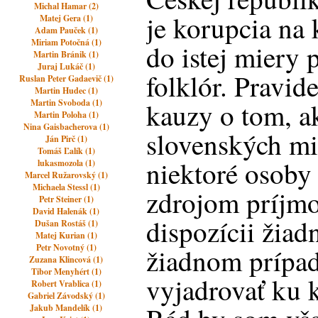
Michal Hamar (2)
je korupcia na
Matej Gera (1)
Adam Pauček (1)
Miriam Potočná (1)
do istej miery
Martin Bránik (1)
Juraj Lukáč (1)
folklór. Pravid
Ruslan Peter Gadaevič (1)
Martin Hudec (1)
Martin Svoboda (1)
kauzy o tom, a
Martin Poloha (1)
Nina Gaisbacherova (1)
slovenských mie
Ján Pirč (1)
Tomáš Ľalík (1)
niektoré osoby
lukasmozola (1)
Marcel Ružarovský (1)
Michaela Stessl (1)
zdrojom príjm
Petr Steiner (1)
David Halenák (1)
dispozícii žiadn
Dušan Rostáš (1)
Matej Kurian (1)
Petr Novotný (1)
žiadnom prípa
Zuzana Klincová (1)
Tibor Menyhért (1)
vyjadrovať ku
Robert Vrablica (1)
Gabriel Závodský (1)
Jakub Mandelík (1)