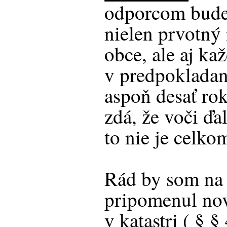
odporcom bude
nielen prvotný
obce, ale aj ka
v predpokladane
aspoň desať rok
zdá, že voči ď
to nie je celkom
Rád by som na 
pripomenul no
v katastri ( § 