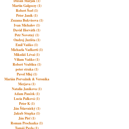
Dušan Marják (1)
Martin Galgoczy (1)
Robert Šorl (1)
Peter Janík (1)
Zuzana Bukvisova (1)
Ivan Michalov (1)
David Horváth (1)
Petr Novotný (1)
Ondrej Jurišta (1)
Emil Vaňko (1)
Michaela Vadkerti (1)
Mikuláš Lévai (1)
Viliam Vaňko (1)
Robert Vrablica (1)
peter straka (1)
Pavol Mlej (1)
Marián Porvažník & Veronika
Merjava (1)
Natalia Janikova (1)
Adam Pauček (1)
Lucia Palková (1)
Peter K (1)
Ján Štiavnický (1)
Jakub Stupka (1)
Ján Pirč (1)
Roman Prochazka (1)
Tomáš Pavlo (1)