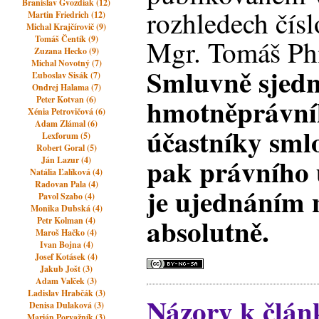
Branislav Gvozdiak (12)
rozhledech čís
Martin Friedrich (12)
Michal Krajčírovič (9)
Tomáš Čentík (9)
Mgr. Tomáš Phi
Zuzana Hecko (9)
Michal Novotný (7)
Smluvně sjedn
Ľuboslav Sisák (7)
Ondrej Halama (7)
hmotněprávní
Peter Kotvan (6)
Xénia Petrovičová (6)
Adam Zlámal (6)
účastníky sml
Lexforum (5)
Robert Goral (5)
pak právního 
Ján Lazur (4)
Natália Ľalíková (4)
Radovan Pala (4)
je ujednáním 
Pavol Szabo (4)
Monika Dubská (4)
absolutně.
Petr Kolman (4)
Maroš Hačko (4)
Ivan Bojna (4)
Josef Kotásek (4)
Jakub Jošt (3)
Adam Valček (3)
Ladislav Hrabčák (3)
Názory k člán
Denisa Dulaková (3)
Marián Porvažník (3)