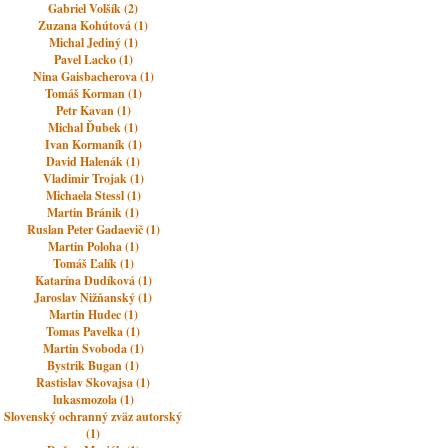
Gabriel Volšík (2)
Zuzana Kohútová (1)
Michal Jediný (1)
Pavel Lacko (1)
Nina Gaisbacherova (1)
Tomáš Korman (1)
Petr Kavan (1)
Michal Ďubek (1)
Ivan Kormaník (1)
David Halenák (1)
Vladimir Trojak (1)
Michaela Stessl (1)
Martin Bránik (1)
Ruslan Peter Gadaevič (1)
Martin Poloha (1)
Tomáš Ľalík (1)
Katarína Dudíková (1)
Jaroslav Nižňanský (1)
Martin Hudec (1)
Tomas Pavelka (1)
Martin Svoboda (1)
Bystrik Bugan (1)
Rastislav Skovajsa (1)
lukasmozola (1)
Slovenský ochranný zväz autorský
(1)