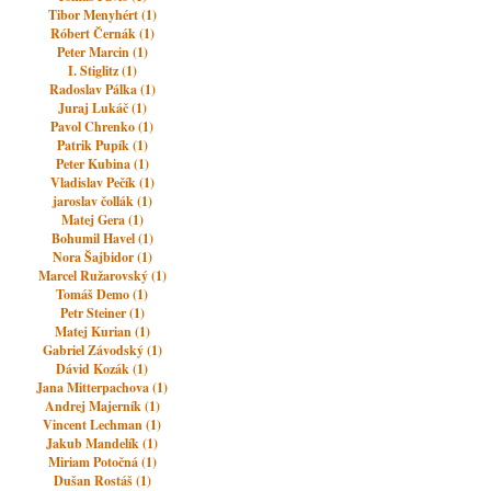
Tibor Menyhért (1)
Róbert Černák (1)
Peter Marcin (1)
I. Stiglitz (1)
Radoslav Pálka (1)
Juraj Lukáč (1)
Pavol Chrenko (1)
Patrik Pupík (1)
Peter Kubina (1)
Vladislav Pečík (1)
jaroslav čollák (1)
Matej Gera (1)
Bohumil Havel (1)
Nora Šajbidor (1)
Marcel Ružarovský (1)
Tomáš Demo (1)
Petr Steiner (1)
Matej Kurian (1)
Gabriel Závodský (1)
Dávid Kozák (1)
Jana Mitterpachova (1)
Andrej Majerník (1)
Vincent Lechman (1)
Jakub Mandelík (1)
Miriam Potočná (1)
Dušan Rostáš (1)