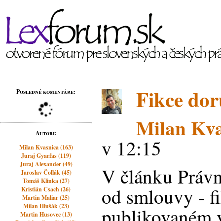
Fikce dor
Posledné komentáre:
Milan Kva
Autori:
v 12:15
Milan Kvasnica (163)
Juraj Gyarfas (119)
Juraj Alexander (49)
V článku Právn
Jaroslav Čollák (45)
Tomáš Klinka (27)
od smlouvy - f
Kristián Csach (26)
Martin Maliar (25)
Milan Hlušák (23)
publikovaném 
Martin Husovec (13)