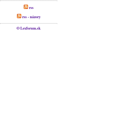
rss
rss - názory
O Lexforum.sk