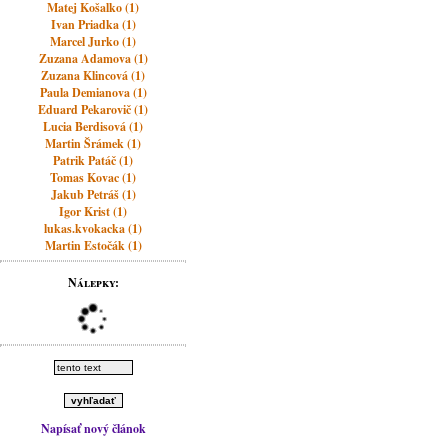
Matej Košalko (1)
Ivan Priadka (1)
Marcel Jurko (1)
Zuzana Adamova (1)
Zuzana Klincová (1)
Paula Demianova (1)
Eduard Pekarovič (1)
Lucia Berdisová (1)
Martin Šrámek (1)
Patrik Patáč (1)
Tomas Kovac (1)
Jakub Petráš (1)
Igor Krist (1)
lukas.kvokacka (1)
Martin Estočák (1)
Nálepky:
Napísať nový článok