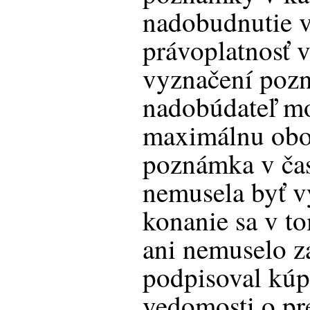
nadobudnutie v
právoplatnosť v
vyznačení poz
nadobúdateľ mo
maximálnu oboz
poznámka v čas
nemusela byť 
konanie sa v t
ani nemuselo z
podpisoval kú
vedomosti o pr