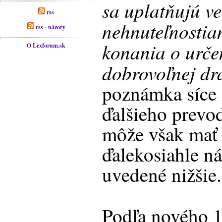
sa uplatňujú v
rss
nehnuteľnostia
rss - názory
konania o urče
O Lexforum.sk
dobrovoľnej dr
poznámka síce
ďalšieho prevo
môže však mať 
ďalekosiahle ná
uvedené nižšie.
Podľa nového 1