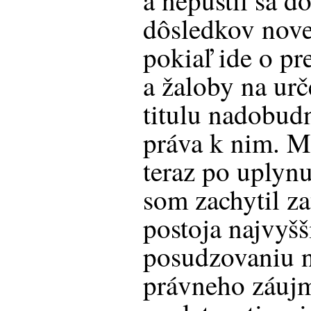
a nepustil sa d
dôsledkov nov
pokiaľ ide o pr
a žaloby na urč
titulu nadobudn
práva k nim. M
teraz po uplynu
som zachytil za
postoja najvyš
posudzovaniu 
právneho záujm