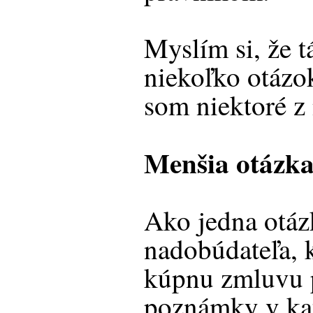
Myslím si, že t
niekoľko otázo
som niektoré z 
Menšia otázk
Ako jedna otázk
nadobúdateľa, 
kúpnu zmluvu 
poznámky v kata