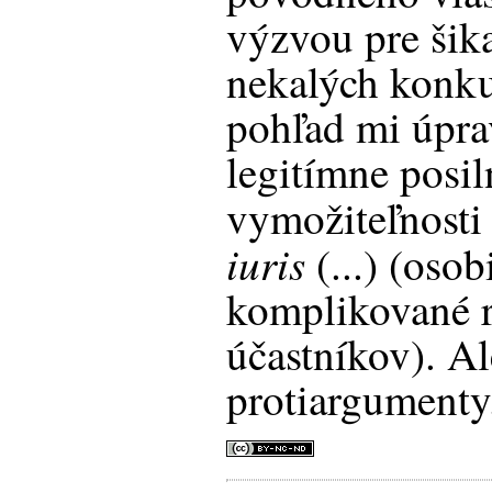
výzvou pre šik
nekalých konku
pohľad mi úpra
legitímne posil
vymožiteľnosti
iuris
(...) (oso
komplikované r
účastníkov). Al
protiargumenty