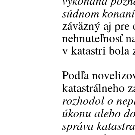
vykonaná pozn
súdnom konaní
záväzný aj pre 
nehnuteľnosť n
v katastri bola
Podľa novelizo
katastrálneho 
rozhodol o nep
úkonu alebo do
správa katastr