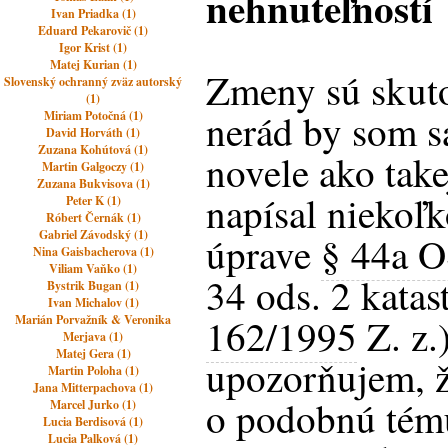
nehnuteľností
Ivan Priadka (1)
Eduard Pekarovič (1)
Igor Krist (1)
Matej Kurian (1)
Zmeny sú skuto
Slovenský ochranný zväz autorský
(1)
nerád by som s
Miriam Potočná (1)
David Horváth (1)
Zuzana Kohútová (1)
novele ako tak
Martin Galgoczy (1)
Zuzana Bukvisova (1)
napísal niekoľ
Peter K (1)
Róbert Černák (1)
Gabriel Závodský (1)
úprave
§ 44a 
Nina Gaisbacherova (1)
Viliam Vaňko (1)
34 ods. 2 katas
Bystrik Bugan (1)
Ivan Michalov (1)
162/1995
Z. z.
Marián Porvažník & Veronika
Merjava (1)
Matej Gera (1)
upozorňujem, že
Martin Poloha (1)
Jana Mitterpachova (1)
o podobnú tému
Marcel Jurko (1)
Lucia Berdisová (1)
Lucia Palková (1)