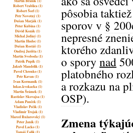
ako sa osvedčí
Martin Bránik (1)
Robert Vrablica (1)
pôsobia taktiež
Robert Šorl (1)
Petr Novotný (1)
sporov v
§ 200
Dušan Marják (1)
Peter Kubina (1)
Dávid Kozák (1)
nepresné zneni
Michal Jediný (1)
Martin Hudec (1)
ktorého zdanli
Dušan Rostáš (1)
Ondrej Jurišta (1)
Martin Svoboda (1)
o spory
nad
500
Patrik Pupík (1)
Jakub Mandelík (1)
platobného roz
Pavol Chrenko (1)
Petr Kavan (1)
a rozkazu na p
Ivan Kormaník (1)
lukas.kvokacka (1)
Martin Šrámek (1)
OSP
).
Rastislav Skovajsa (1)
Adam Pauček (1)
Vladislav Pečík (1)
Vladimir Trojak (1)
Marcel Ružarovský (1)
Zmena týkajúc
Peter Janík (1)
Pavel Lacko (1)
Tomáš Ľalík (1)