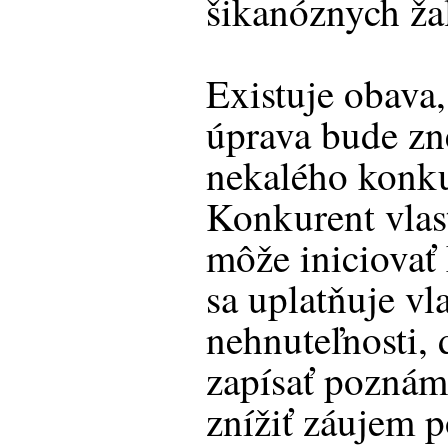
šikanóznych ža
Existuje obava
úprava bude zn
nekalého konk
Konkurent vlas
môže iniciovať
sa uplatňuje vl
nehnuteľnosti, 
zapísať pozná
znížiť záujem 