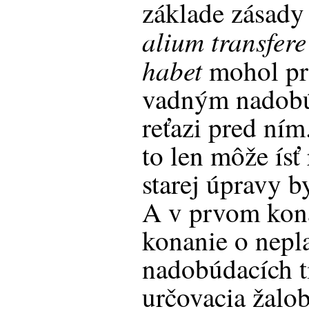
základe zásad
alium transfere
habet
mohol prí
vadným nadobú
reťazi pred ním
to len môže ísť 
starej úpravy 
A v prvom kon
konanie o nepla
nadobúdacích t
určovacia žalo