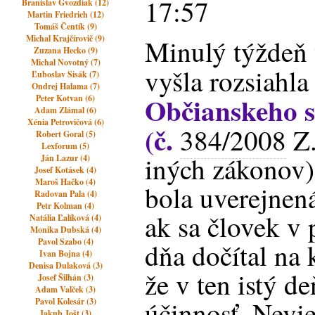
17:57
Branislav Gvozdiak (12)
Martin Friedrich (12)
Tomáš Čentík (9)
Michal Krajčírovič (9)
Minulý týždeň 
Zuzana Hecko (9)
Michal Novotný (7)
vyšla rozsiahl
Ľuboslav Sisák (7)
Ondrej Halama (7)
Občianskeho 
Peter Kotvan (6)
Adam Zlámal (6)
Xénia Petrovičová (6)
(č.
384/2008
Z.
Robert Goral (5)
Lexforum (5)
iných zákonov)
Ján Lazur (4)
Josef Kotásek (4)
Maroš Hačko (4)
bola uverejnen
Radovan Pala (4)
Petr Kolman (4)
ak sa človek v
Natália Ľalíková (4)
Monika Dubská (4)
Pavol Szabo (4)
dňa dočítal na 
Ivan Bojna (4)
Denisa Dulaková (3)
že v ten istý d
Josef Šilhán (3)
Adam Valček (3)
účinnosť. Nevi
Pavol Kolesár (3)
Jakub Jošt (3)