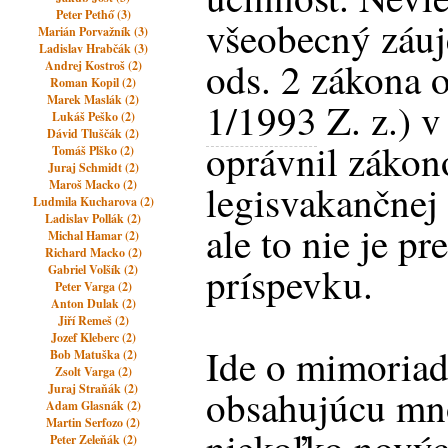
Peter Pethő (3)
všeobecný záuj
Marián Porvažník (3)
Ladislav Hrabčák (3)
ods. 2 zákona o
Andrej Kostroš (2)
Roman Kopil (2)
Marek Maslák (2)
1/1993
Z. z.) v
Lukáš Peško (2)
Dávid Tluščák (2)
oprávnil zákon
Tomáš Plško (2)
Juraj Schmidt (2)
Maroš Macko (2)
legisvakančnej 
Ludmila Kucharova (2)
Ladislav Pollák (2)
ale to nie je p
Michal Hamar (2)
Richard Macko (2)
príspevku.
Gabriel Volšík (2)
Peter Varga (2)
Anton Dulak (2)
Jiří Remeš (2)
Jozef Kleberc (2)
Ide o mimoriad
Bob Matuška (2)
Zsolt Varga (2)
Juraj Straňák (2)
obsahujúcu mn
Adam Glasnák (2)
Martin Serfozo (2)
Peter Zeleňák (2)