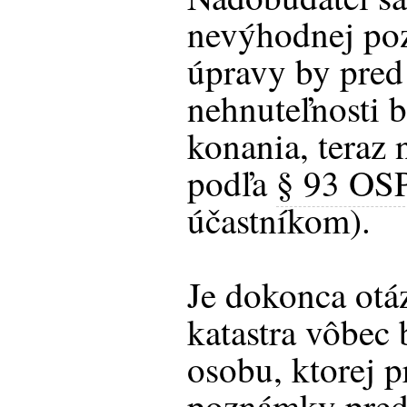
nevýhodnej pozí
úpravy by pred
nehnuteľnosti 
konania, teraz 
podľa
§ 93 OS
účastníkom).
Je dokonca otáz
katastra vôbec
osobu, ktorej 
poznámky pred