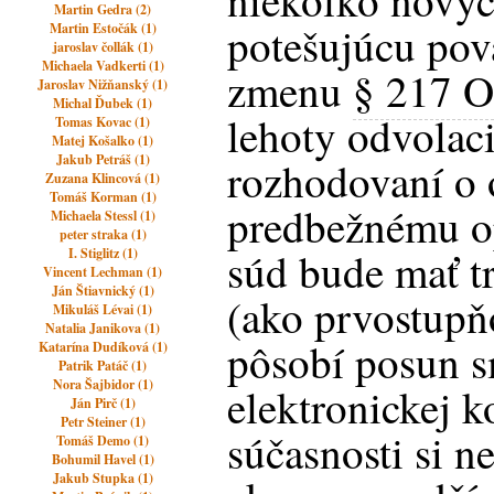
niekoľko nových
Martin Gedra (2)
potešujúcu pov
Martin Estočák (1)
jaroslav čollák (1)
Michaela Vadkerti (1)
zmenu
§ 217 
Jaroslav Nižňanský (1)
Michal Ďubek (1)
lehoty odvolac
Tomas Kovac (1)
Matej Košalko (1)
Jakub Petráš (1)
rozhodovaní o 
Zuzana Klincová (1)
Tomáš Korman (1)
predbežnému op
Michaela Stessl (1)
peter straka (1)
súd bude mať t
I. Stiglitz (1)
Vincent Lechman (1)
Ján Štiavnický (1)
(ako prvostupň
Mikuláš Lévai (1)
Natalia Janikova (1)
pôsobí posun 
Katarína Dudíková (1)
Patrik Patáč (1)
Nora Šajbidor (1)
elektronickej k
Ján Pirč (1)
Petr Steiner (1)
súčasnosti si 
Tomáš Demo (1)
Bohumil Havel (1)
Jakub Stupka (1)