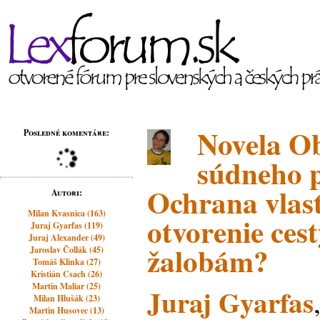
Novela O
Posledné komentáre:
súdneho 
Ochrana vlast
Autori:
Milan Kvasnica (163)
otvorenie ces
Juraj Gyarfas (119)
Juraj Alexander (49)
žalobám?
Jaroslav Čollák (45)
Tomáš Klinka (27)
Kristián Csach (26)
Martin Maliar (25)
Juraj Gyarfas
Milan Hlušák (23)
Martin Husovec (13)