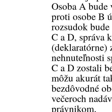
Osoba A bude 
proti osobe B 
rozsudok bude 
C a D, správa 
(deklaratórne) 
nehnuteľnosti 
C a D zostali b
môžu akurát t
bezdôvodné ob
večeroch nadáv
právnikom.