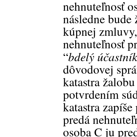
nehnuteľnosť o
následne bude 
kúpnej zmluvy,
nehnuteľnosť p
bdelý účastní
“
dôvodovej sprá
katastra žalobu
potvrdením súdu
katastra zapíš
predá nehnuteľ
osoba C ju pre