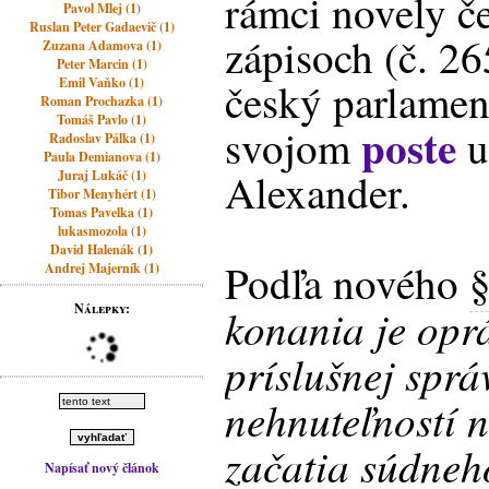
rámci novely č
Pavol Mlej (1)
Ruslan Peter Gadaevič (1)
zápisoch (č. 26
Zuzana Adamova (1)
Peter Marcin (1)
Emil Vaňko (1)
český parlament
Roman Prochazka (1)
Tomáš Pavlo (1)
poste
svojom
u
Radoslav Pálka (1)
Paula Demianova (1)
Alexander.
Juraj Lukáč (1)
Tibor Menyhért (1)
Tomas Pavelka (1)
lukasmozola (1)
David Halenák (1)
Podľa nového
Andrej Majerník (1)
Nálepky:
konania je opr
príslušnej sprá
nehnuteľností 
začatia súdneh
Napísať nový článok