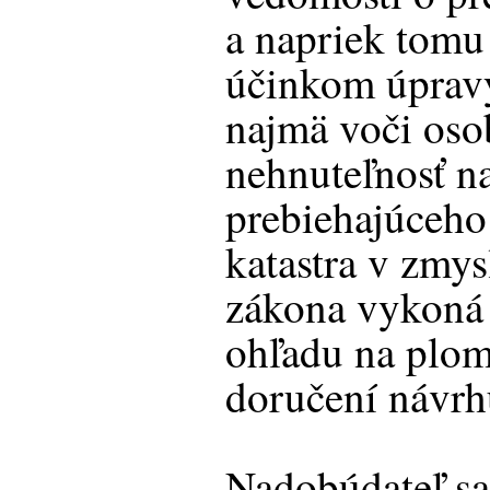
a napriek tomu
účinkom úpravy
najmä voči oso
nehnuteľnosť n
prebiehajúceho
katastra v zmys
zákona vykoná
ohľadu na plom
doručení návrh
Nadobúdateľ sa