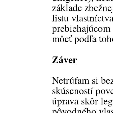
základe zbežne
listu vlastníctv
prebiehajúcom 
môcť podľa toho
Záver
Netrúfam si bez
skúseností pove
úprava skôr le
pôvodného vlas