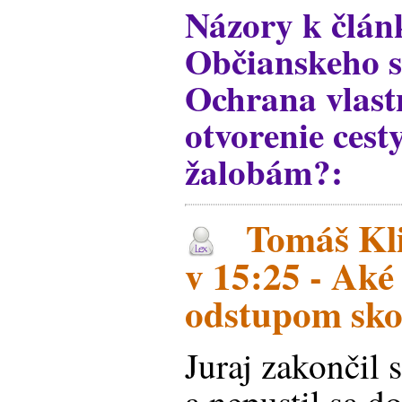
Názory k člán
Občianskeho 
Ochrana vlast
otvorenie ces
žalobám?:
Tomáš Kli
v 15:25 - Aké 
odstupom sko
Juraj zakončil 