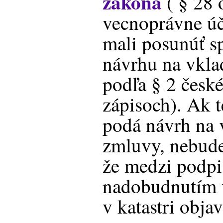
zákona
( § 28 
vecnoprávne úč
mali posunúť s
návrhu na vkla
podľa § 2 česk
zápisoch). Ak 
podá návrh na 
zmluvy, nebude
že medzi podp
nadobudnutím 
v katastri obja