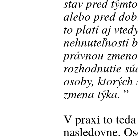
stav pred tým
alebo pred dob
to platí aj vted
nehnuteľnosti 
právnou zmenou
rozhodnutie sú
osoby, ktorých 
zmena týka.
”
V praxi to ted
nasledovne. Os