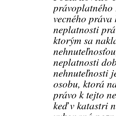
právoplatného 
vecného práva 
neplatnosti pr
ktorým sa nakl
nehnuteľnosťou
neplatnosti do
nehnuteľnosti j
osobu, ktorá n
právo k tejto n
keď v katastri 