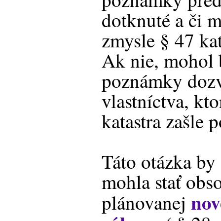
dotknuté a či 
zmysle § 47 ka
Ak nie, mohol b
poznámky dozve
vlastníctva, kt
katastra zašle 
Táto otázka by
mohla stať obs
nov
plánovanej