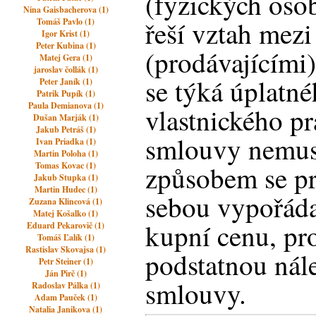
(fyzických oso
Nina Gaisbacherova (1)
řeší vztah mezi
Tomáš Pavlo (1)
Igor Krist (1)
Peter Kubina (1)
(prodávajícími)
Matej Gera (1)
jaroslav čollák (1)
se týká úplatn
Peter Janík (1)
Patrik Pupík (1)
Paula Demianova (1)
vlastnického pr
Dušan Marják (1)
Jakub Petráš (1)
smlouvy nemusí
Ivan Priadka (1)
Martin Poloha (1)
Tomas Kovac (1)
způsobem se pr
Jakub Stupka (1)
Martin Hudec (1)
sebou vypořáda
Zuzana Klincová (1)
Matej Košalko (1)
kupní cenu, pr
Eduard Pekarovič (1)
Tomáš Ľalík (1)
Rastislav Skovajsa (1)
podstatnou nále
Petr Steiner (1)
Ján Pirč (1)
smlouvy.
Radoslav Pálka (1)
Adam Pauček (1)
Natalia Janikova (1)