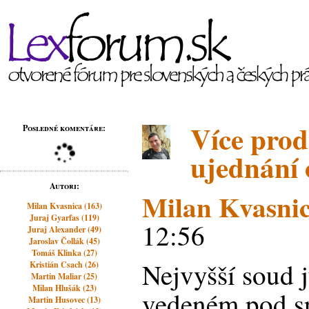
Více prod
Posledné komentáre:
ujednání 
Autori:
Milan Kvasni
Milan Kvasnica (163)
Juraj Gyarfas (119)
12:56
Juraj Alexander (49)
Jaroslav Čollák (45)
Tomáš Klinka (27)
Nejvyšší soud j
Kristián Csach (26)
Martin Maliar (25)
Milan Hlušák (23)
vedeném pod sp
Martin Husovec (13)