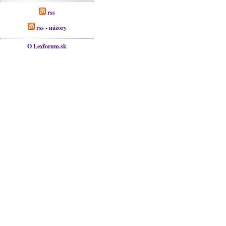
rss
rss - názory
O Lexforum.sk