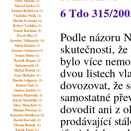
Peter Marcin (1)
Marcel Jurko (1)
6 Tdo 315/200
Zuzana Kohútová (1)
Vladislav Pečík (1)
Martin Svoboda (1)
Robert Vrablica (1)
Tomáš Korman (1)
Podle názoru N
Pavol Mlej (1)
Jaroslav Nižňanský (1)
skutečnosti, ž
Matej Kurian (1)
Zuzana Adamova (1)
Tomáš Demo (1)
bylo více nemo
Bystrik Bugan (1)
lukasmozola (1)
dvou listech vla
Michal Ďubek (1)
Ivan Michalov (1)
dovozovat, že s
Martin Galgoczy (1)
Robert Šorl (1)
Ondrej Jurišta (1)
samostatné pře
Andrej Majerník (1)
Jakub Mandelík (1)
dovodit ani z o
Tibor Menyhért (1)
Miriam Potočná (1)
Katarína Dudíková (1)
prodávající stá
David Horváth (1)
Martin Bránik (1)
Patrik Patáč (1)