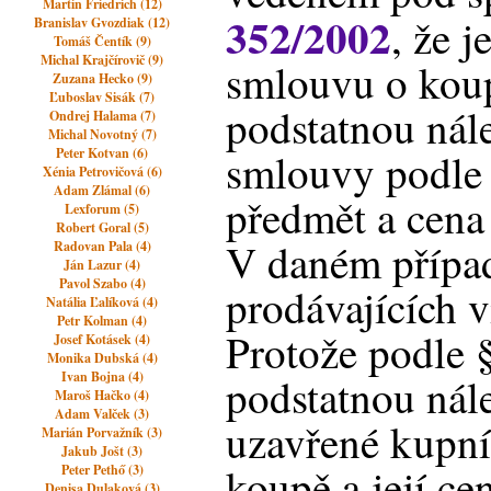
Martin Friedrich (12)
352/2002
, že j
Branislav Gvozdiak (12)
Tomáš Čentík (9)
Michal Krajčírovič (9)
smlouvu o koup
Zuzana Hecko (9)
Ľuboslav Sisák (7)
podstatnou nále
Ondrej Halama (7)
Michal Novotný (7)
Peter Kotvan (6)
smlouvy podle §
Xénia Petrovičová (6)
Adam Zlámal (6)
předmět a cena
Lexforum (5)
Robert Goral (5)
V daném případ
Radovan Pala (4)
Ján Lazur (4)
Pavol Szabo (4)
prodávajících v
Natália Ľalíková (4)
Petr Kolman (4)
Protože podle §
Josef Kotásek (4)
Monika Dubská (4)
Ivan Bojna (4)
podstatnou nále
Maroš Hačko (4)
Adam Valček (3)
uzavřené kupn
Marián Porvažník (3)
Jakub Jošt (3)
koupě a její ce
Peter Pethő (3)
Denisa Dulaková (3)