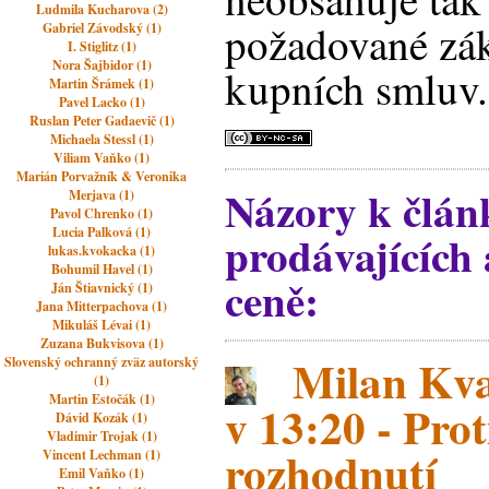
Ludmila Kucharova (2)
požadované zák
Gabriel Závodský (1)
I. Stiglitz (1)
Nora Šajbidor (1)
kupních smluv.
Martin Šrámek (1)
Pavel Lacko (1)
Ruslan Peter Gadaevič (1)
Michaela Stessl (1)
Viliam Vaňko (1)
Marián Porvažník & Veronika
Názory k člán
Merjava (1)
Pavol Chrenko (1)
Lucia Palková (1)
prodávajících
lukas.kvokacka (1)
Bohumil Havel (1)
ceně:
Ján Štiavnický (1)
Jana Mitterpachova (1)
Mikuláš Lévai (1)
Zuzana Bukvisova (1)
Milan Kva
Slovenský ochranný zväz autorský
(1)
Martin Estočák (1)
v 13:20 - Pro
Dávid Kozák (1)
Vladimir Trojak (1)
rozhodnutí
Vincent Lechman (1)
Emil Vaňko (1)