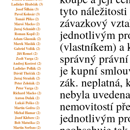
Ladislav Hrabčák (3)
tyto náležitost
Josef Šilhán (3)
Pavol Kolesár (3)
závazkový vzt
Tomáš Plško (2)
Maroš Macko (2)
Juraj Schmidt (2)
jednotlivým pr
Roman Kopil (2)
Adam Glasnák (2)
(vlastníkem) a 
Marek Maslák (2)
Gabriel Volšík (2)
správný právní
Jiří Remeš (2)
Zsolt Varga (2)
Andrej Kostroš (2)
je kupní smlou
Ladislav Pollák (2)
Dávid Tluščák (2)
zák. neplatná,
Juraj Straňák (2)
Peter Zeleňák (2)
Peter Varga (2)
nebyla uvedena
Richard Macko (2)
Anton Dulak (2)
nemovitostí p
Lukáš Peško (2)
Martin Gedra (2)
Michal Hamar (2)
jednotlivým pr
Jozef Kleberc (2)
Bob Matuška (2)
neobsahuje tak 
Martin Serfozo (2)