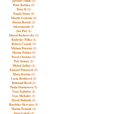
jaroslav čollák (1)
Peter Kubina (1)
Peter K (1)
Tomáš Demo (1)
Martin Svoboda (1)
Dušan Rostáš (1)
lukasmozola (1)
Ján Pirč (1)
Marcel Ružarovský (1)
Radoslav Pálka (1)
Róbert Černák (1)
Miriam Potočná (1)
Martin Poloha (1)
Pavol Chrenko (1)
Petr Steiner (1)
Michal Jediný (1)
Eduard Pekarovič (1)
Matej Kurian (1)
Lucia Berdisová (1)
Bohumil Havel (1)
Paula Demianova (1)
Nora Šajbidor (1)
Ivan Michalov (1)
David Halenák (1)
Rastislav Skovajsa (1)
Martin Šrámek (1)
Juraj Lukáč (1)