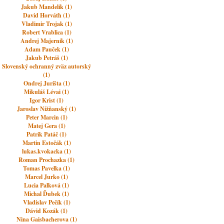
Jakub Mandelík (1)
David Horváth (1)
Vladimir Trojak (1)
Robert Vrablica (1)
Andrej Majerník (1)
Adam Pauček (1)
Jakub Petráš (1)
Slovenský ochranný zväz autorský
(1)
Ondrej Jurišta (1)
Mikuláš Lévai (1)
Igor Krist (1)
Jaroslav Nižňanský (1)
Peter Marcin (1)
Matej Gera (1)
Patrik Patáč (1)
Martin Estočák (1)
lukas.kvokacka (1)
Roman Prochazka (1)
Tomas Pavelka (1)
Marcel Jurko (1)
Lucia Palková (1)
Michal Ďubek (1)
Vladislav Pečík (1)
Dávid Kozák (1)
Nina Gaisbacherova (1)