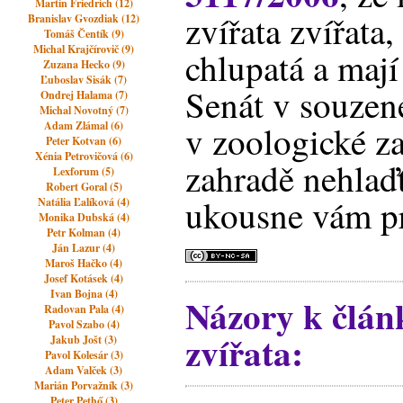
Martin Friedrich (12)
zvířata zvířata,
Branislav Gvozdiak (12)
Tomáš Čentík (9)
Michal Krajčírovič (9)
chlupatá a mají
Zuzana Hecko (9)
Ľuboslav Sisák (7)
Senát v souzené
Ondrej Halama (7)
Michal Novotný (7)
Adam Zlámal (6)
v zoologické z
Peter Kotvan (6)
Xénia Petrovičová (6)
zahradě nehlaďt
Lexforum (5)
Robert Goral (5)
ukousne vám pr
Natália Ľalíková (4)
Monika Dubská (4)
Petr Kolman (4)
Ján Lazur (4)
Maroš Hačko (4)
Josef Kotásek (4)
Ivan Bojna (4)
Názory k člá
Radovan Pala (4)
Pavol Szabo (4)
zvířata:
Jakub Jošt (3)
Pavol Kolesár (3)
Adam Valček (3)
Marián Porvažník (3)
Peter Pethő (3)