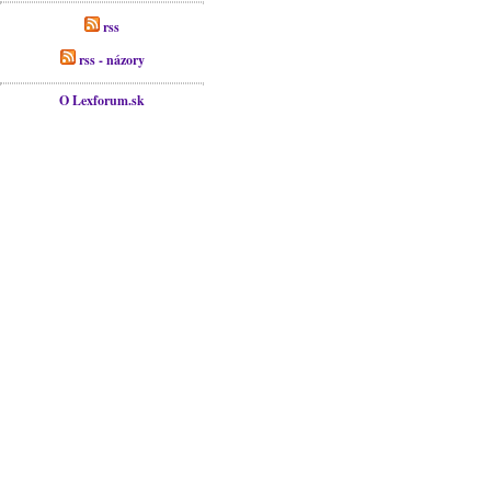
rss
rss - názory
O Lexforum.sk