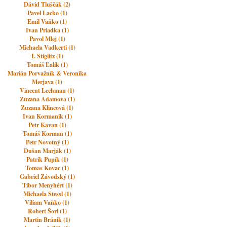
Dávid Tluščák (2)
Pavel Lacko (1)
Emil Vaňko (1)
Ivan Priadka (1)
Pavol Mlej (1)
Michaela Vadkerti (1)
I. Stiglitz (1)
Tomáš Ľalík (1)
Marián Porvažník & Veronika
Merjava (1)
Vincent Lechman (1)
Zuzana Adamova (1)
Zuzana Klincová (1)
Ivan Kormaník (1)
Petr Kavan (1)
Tomáš Korman (1)
Petr Novotný (1)
Dušan Marják (1)
Patrik Pupík (1)
Tomas Kovac (1)
Gabriel Závodský (1)
Tibor Menyhért (1)
Michaela Stessl (1)
Viliam Vaňko (1)
Robert Šorl (1)
Martin Bránik (1)