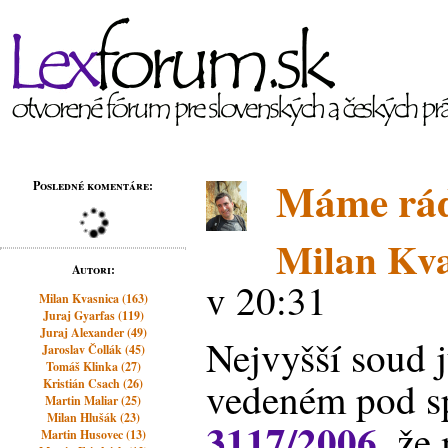
Máme rád
Posledné komentáre:
Milan Kva
Autori:
v 20:31
Milan Kvasnica (163)
Juraj Gyarfas (119)
Juraj Alexander (49)
Nejvyšší soud j
Jaroslav Čollák (45)
Tomáš Klinka (27)
vedeném pod sp
Kristián Csach (26)
Martin Maliar (25)
Milan Hlušák (23)
3117/2006
, že
Martin Husovec (13)