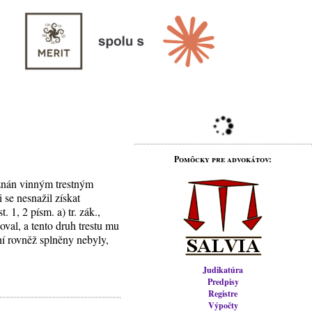
Pomôcky pre advokátov:
uznán vinným trestným
 se nesnažil získat
1, 2 písm. a) tr. zák.,
oval, a tento druh trestu mu
ní rovněž splněny nebyly,
Judikatúra
Predpisy
Registre
Výpočty