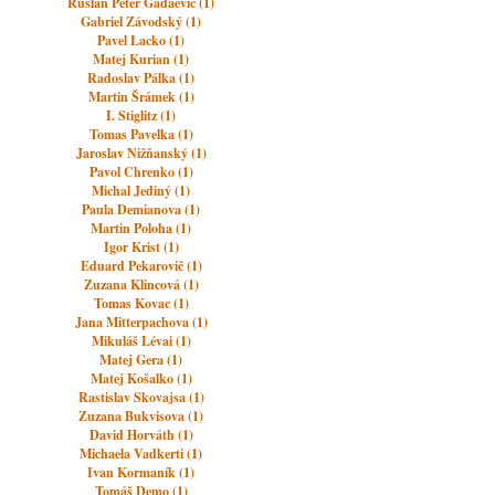
Ruslan Peter Gadaevič (1)
Gabriel Závodský (1)
Pavel Lacko (1)
Matej Kurian (1)
Radoslav Pálka (1)
Martin Šrámek (1)
I. Stiglitz (1)
Tomas Pavelka (1)
Jaroslav Nižňanský (1)
Pavol Chrenko (1)
Michal Jediný (1)
Paula Demianova (1)
Martin Poloha (1)
Igor Krist (1)
Eduard Pekarovič (1)
Zuzana Klincová (1)
Tomas Kovac (1)
Jana Mitterpachova (1)
Mikuláš Lévai (1)
Matej Gera (1)
Matej Košalko (1)
Rastislav Skovajsa (1)
Zuzana Bukvisova (1)
David Horváth (1)
Michaela Vadkerti (1)
Ivan Kormaník (1)
Tomáš Demo (1)