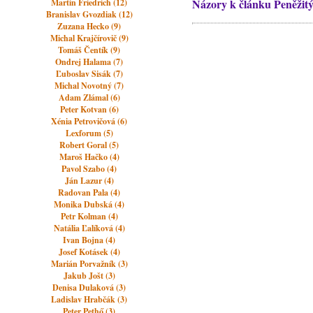
Názory k článku Peněžitý t
Martin Friedrich (12)
Branislav Gvozdiak (12)
Zuzana Hecko (9)
Michal Krajčírovič (9)
Tomáš Čentík (9)
Ondrej Halama (7)
Ľuboslav Sisák (7)
Michal Novotný (7)
Adam Zlámal (6)
Peter Kotvan (6)
Xénia Petrovičová (6)
Lexforum (5)
Robert Goral (5)
Maroš Hačko (4)
Pavol Szabo (4)
Ján Lazur (4)
Radovan Pala (4)
Monika Dubská (4)
Petr Kolman (4)
Natália Ľalíková (4)
Ivan Bojna (4)
Josef Kotásek (4)
Marián Porvažník (3)
Jakub Jošt (3)
Denisa Dulaková (3)
Ladislav Hrabčák (3)
Peter Pethő (3)