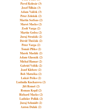
Pavol Kolesár (3)
Josef Šilhán (3)
Adam Valček (3)
Peter Zeleňák (2)
Martin Serfozo (2)
Maroš Macko (2)
Zsolt Varga (2)
Martin Gedra (2)
Juraj Straňák (2)
Dávid Tluščák (2)
Peter Varga (2)
Tomáš Plško (2)
Marek Maslák (2)
Adam Glasnák (2)
Michal Hamar (2)
Gabriel Volšík (2)
Jozef Kleberc (2)
Bob Matuška (2)
Lukáš Peško (2)
Ludmila Kucharova (2)
Jiří Remeš (2)
Roman Kopil (2)
Richard Macko (2)
Ladislav Pollák (2)
Juraj Schmidt (2)
Anton Dulak (2)