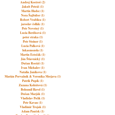
Andrej Kostroš (2)
Jakub Petráš (1)
Martin Hudec (1)
Nora Šajbidor (1)
Robert Vrablica (1)
jaroslav čollák (1)
Petr Novotný (1)
Lucia Berdisová (1)
peter straka (1)
Petr Steiner (1)
Lucia Palková (1)
lukasmozola (1)
Martin Estočák (1)
Ján Štiavnický (1)
Dušan Rostáš (1)
Ivan Michalov (1)
Natalia Janikova (1)
Marián Porvažník & Veronika Merjava (1)
Patrik Pupík (1)
Zuzana Kohútová (1)
Bohumil Havel (1)
Dušan Marják (1)
Vladislav Pečík (1)
Petr Kavan (1)
Vladimir Trojak (1)
Adam Pauček (1)