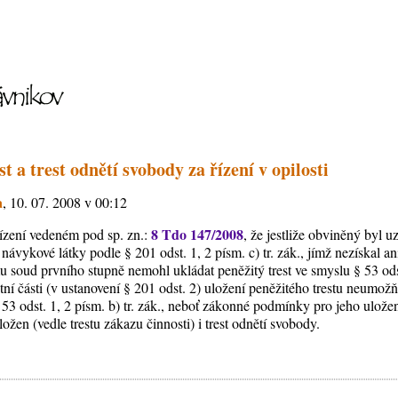
st a trest odnětí svobody za řízení v opilosti
a
, 10. 07. 2008 v 00:12
8 Tdo 147/2008
řízení vedeném pod sp. zn.:
, že jestliže obviněný byl 
ávykové látky podle § 201 odst. 1, 2 písm. c) tr. zák., jímž nezískal ani
soud prvního stupně nemohl ukládat peněžitý trest ve smyslu § 53 odst. 
štní části (v ustanovení § 201 odst. 2) uložení peněžitého trestu neumožň
53 odst. 1, 2 písm. b) tr. zák., neboť zákonné podmínky pro jeho ulože
ožen (vedle trestu zákazu činnosti) i trest odnětí svobody.