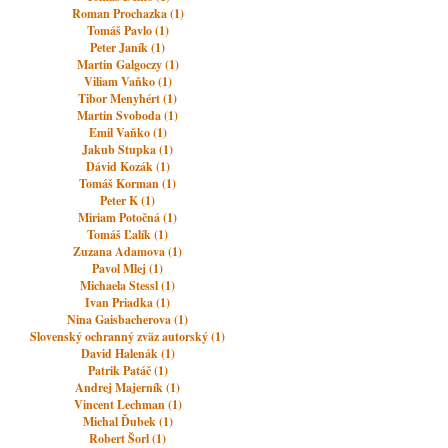
Roman Prochazka (1)
Tomáš Pavlo (1)
Peter Janík (1)
Martin Galgoczy (1)
Viliam Vaňko (1)
Tibor Menyhért (1)
Martin Svoboda (1)
Emil Vaňko (1)
Jakub Stupka (1)
Dávid Kozák (1)
Tomáš Korman (1)
Peter K (1)
Miriam Potočná (1)
Tomáš Ľalík (1)
Zuzana Adamova (1)
Pavol Mlej (1)
Michaela Stessl (1)
Ivan Priadka (1)
Nina Gaisbacherova (1)
Slovenský ochranný zväz autorský (1)
David Halenák (1)
Patrik Patáč (1)
Andrej Majerník (1)
Vincent Lechman (1)
Michal Ďubek (1)
Robert Šorl (1)