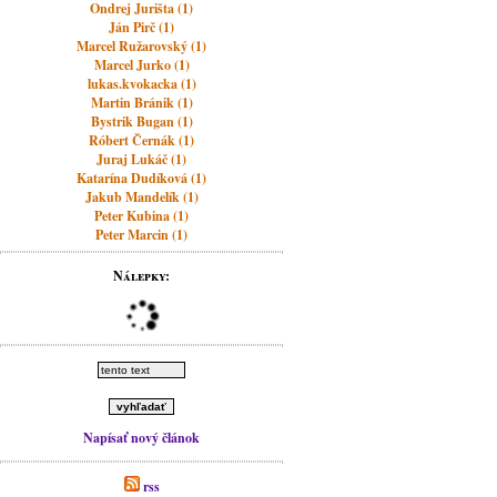
Ondrej Jurišta (1)
Ján Pirč (1)
Marcel Ružarovský (1)
Marcel Jurko (1)
lukas.kvokacka (1)
Martin Bránik (1)
Bystrik Bugan (1)
Róbert Černák (1)
Juraj Lukáč (1)
Katarína Dudíková (1)
Jakub Mandelík (1)
Peter Kubina (1)
Peter Marcin (1)
Nálepky:
Napísať nový článok
rss