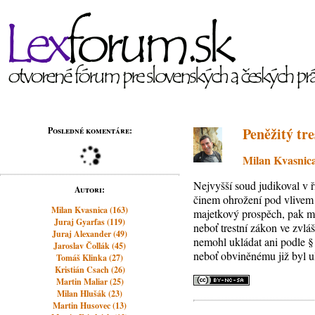
Peněžitý tre
Posledné komentáre:
Milan Kvasnic
Nejvyšší soud judikoval v 
Autori:
činem ohrožení pod vlivem n
Milan Kvasnica (163)
majetkový prospěch, pak mu 
Juraj Gyarfas (119)
neboť trestní zákon ve zvlá
Juraj Alexander (49)
nemohl ukládat ani podle § 
Jaroslav Čollák (45)
neboť obviněnému již byl ul
Tomáš Klinka (27)
Kristián Csach (26)
Martin Maliar (25)
Milan Hlušák (23)
Martin Husovec (13)