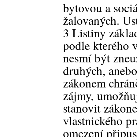
bytovou a sociá
žalovaných. Ust
3 Listiny zákla
podle kterého v
nesmí být zneu
druhých, anebo
zákonem chrán
zájmy, umožňu
stanovit záko
vlastnického p
omezení připus