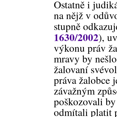
Ostatně i judik
na nějž v odův
stupně odkazuj
1630/2002
), u
výkonu práv ža
mravy by nešlo
žalovaní svévo
práva žalobce j
závažným způs
poškozovali b
odmítali platit