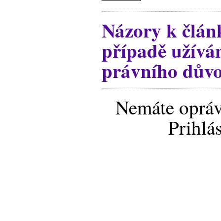
Názory k člán
případě užíván
právního dův
Nemáte opráv
Prihlá