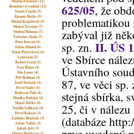
Martin Friedrich (12)
625/05
, že ob
Branislav Gvozdiak (12)
Tomáš Čentík (9)
Zuzana Hecko (9)
problematikou 
Michal Krajčírovič (9)
Michal Novotný (7)
zabýval již něko
Ondrej Halama (7)
Ľuboslav Sisák (7)
II. ÚS 
Peter Kotvan (6)
sp. zn.
Adam Zlámal (6)
Xénia Petrovičová (6)
ve Sbírce nález
Lexforum (5)
Robert Goral (5)
Ústavního soudu
Ivan Bojna (4)
Ján Lazur (4)
Petr Kolman (4)
87, ve věci sp.
Josef Kotásek (4)
Pavol Szabo (4)
stejná sbírka, s
Radovan Pala (4)
Monika Dubská (4)
Maroš Hačko (4)
25, či v nálezu
Natália Ľalíková (4)
Pavol Kolesár (3)
(databáze http:
Ladislav Hrabčák (3)
Adam Valček (3)
Jakub Jošt (3)
prve uvedený ná
Denisa Dulaková (3)