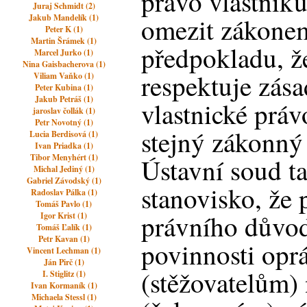
právo vlastníků
Juraj Schmidt (2)
Jakub Mandelík (1)
omezit zákone
Peter K (1)
Martin Šrámek (1)
předpokladu, ž
Marcel Jurko (1)
Nina Gaisbacherova (1)
respektuje zása
Viliam Vaňko (1)
Peter Kubina (1)
Jakub Petráš (1)
vlastnické práv
jaroslav čollák (1)
Petr Novotný (1)
stejný zákonný
Lucia Berdisová (1)
Ivan Priadka (1)
Tibor Menyhért (1)
Ústavní soud ta
Michal Jediný (1)
Gabriel Závodský (1)
stanovisko, že 
Radoslav Pálka (1)
Tomáš Pavlo (1)
právního důvod
Igor Krist (1)
Tomáš Ľalík (1)
Petr Kavan (1)
povinnosti op
Vincent Lechman (1)
Ján Pirč (1)
(stěžovatelům)
I. Stiglitz (1)
Ivan Kormaník (1)
Michaela Stessl (1)