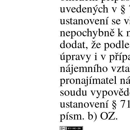
uvedených v § 
ustanovení se v
nepochybně k n
dodat, že podle
úpravy i v příp
nájemního vzt
pronajímatel n
soudu vypověd
ustanovení § 71
písm. b) OZ.