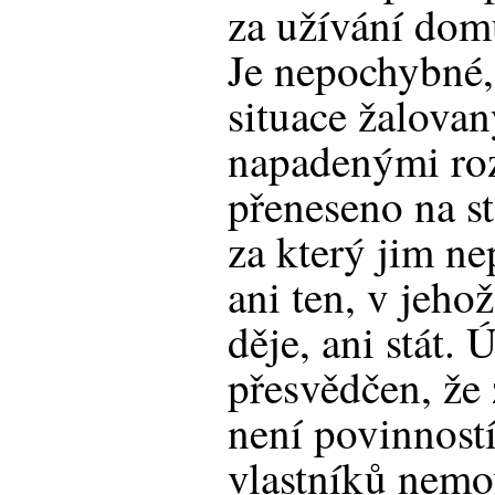
za užívání dom
Je nepochybné, 
situace žalova
napadenými ro
přeneseno na s
za který jim n
ani ten, v jeho
děje, ani stát. 
přesvědčen, že 
není povinností
vlastníků nemovi