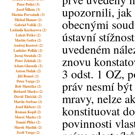
Peter Pethő (3)
upozornili, jak
Josef Šilhán (3)
Marián Porvažník (3)
obecnými soudy
Michal Hamar (2)
Gabriel Volšík (2)
Ludmila Kucharova (2)
ústavní stížnos
Lukáš Peško (2)
Martin Gedra (2)
uvedeném nále
Andrej Kostroš (2)
Ladislav Pollák (2)
Juraj Straňák (2)
znovu konstatov
Peter Zeleňák (2)
Adam Glasnák (2)
3 odst. 1 OZ, 
Anton Dulak (2)
Jiří Remeš (2)
práv nesmí být
Peter Varga (2)
Bob Matuška (2)
Richard Macko (2)
mravy, nelze a
Dávid Tluščák (2)
Martin Serfozo (2)
konstituovat do
Jozef Kleberc (2)
Roman Kopil (2)
Maroš Macko (2)
povinnosti vlas
Tomáš Plško (2)
Marek Maslák (2)
Zsolt Varga (2)