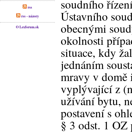
soudního řízen
rss
Ústavního soud
rss - názory
obecnými soudy
O Lexforum.sk
okolnosti příp
situace, kdy ž
jednáním soust
mravy v domě i
vyplývající z 
užívání bytu, n
postavení s oh
§ 3 odst. 1 OZ