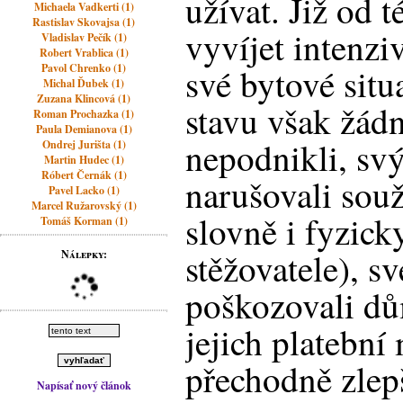
užívat. Již od 
Michaela Vadkerti (1)
Rastislav Skovajsa (1)
vyvíjet intenzi
Vladislav Pečík (1)
Robert Vrablica (1)
Pavol Chrenko (1)
své bytové situ
Michal Ďubek (1)
Zuzana Klincová (1)
stavu však žádn
Roman Prochazka (1)
Paula Demianova (1)
nepodnikli, sv
Ondrej Jurišta (1)
Martin Hudec (1)
Róbert Černák (1)
narušovali sou
Pavel Lacko (1)
Marcel Ružarovský (1)
slovně i fyzick
Tomáš Korman (1)
stěžovatele), 
Nálepky:
poškozovali dů
jejich platební
přechodně zlep
Napísať nový článok