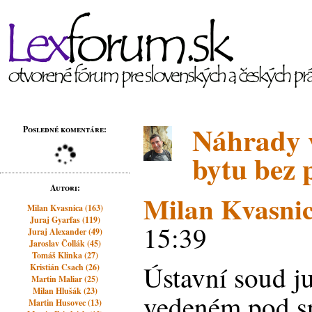
Náhrady v
Posledné komentáre:
bytu bez
Autori:
Milan Kvasni
Milan Kvasnica (163)
Juraj Gyarfas (119)
15:39
Juraj Alexander (49)
Jaroslav Čollák (45)
Tomáš Klinka (27)
Ústavní soud ju
Kristián Csach (26)
Martin Maliar (25)
Milan Hlušák (23)
vedeném pod sp
Martin Husovec (13)