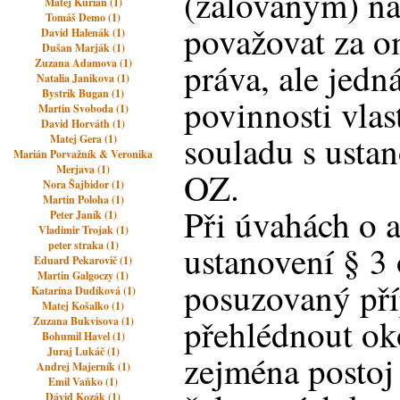
(žalovaným) ná
Matej Kurian (1)
Tomáš Demo (1)
považovat za o
David Halenák (1)
Dušan Marják (1)
práva, ale jedn
Zuzana Adamova (1)
Natalia Janikova (1)
Bystrik Bugan (1)
povinnosti vla
Martin Svoboda (1)
David Horváth (1)
souladu s ustan
Matej Gera (1)
Marián Porvažník & Veronika
Merjava (1)
OZ.
Nora Šajbidor (1)
Martin Poloha (1)
Při úvahách o a
Peter Janík (1)
Vladimir Trojak (1)
peter straka (1)
ustanovení § 3
Eduard Pekarovič (1)
Martin Galgoczy (1)
posuzovaný pří
Katarína Dudíková (1)
Matej Košalko (1)
přehlédnout ok
Zuzana Bukvisova (1)
Bohumil Havel (1)
Juraj Lukáč (1)
zejména postoj 
Andrej Majerník (1)
Emil Vaňko (1)
Dávid Kozák (1)