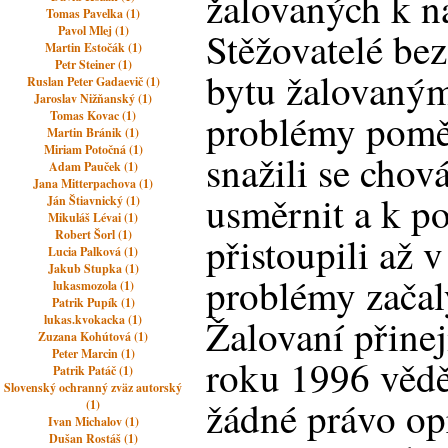
žalovaných k na
Tomas Pavelka (1)
Pavol Mlej (1)
Stěžovatelé be
Martin Estočák (1)
Petr Steiner (1)
bytu žalovaným
Ruslan Peter Gadaevič (1)
Jaroslav Nižňanský (1)
problémy pomě
Tomas Kovac (1)
Martin Bránik (1)
Miriam Potočná (1)
snažili se chov
Adam Pauček (1)
Jana Mitterpachova (1)
usměrnit a k p
Ján Štiavnický (1)
Mikuláš Lévai (1)
Robert Šorl (1)
přistoupili až 
Lucia Palková (1)
Jakub Stupka (1)
problémy začal
lukasmozola (1)
Patrik Pupík (1)
Žalovaní přine
lukas.kvokacka (1)
Zuzana Kohútová (1)
Peter Marcin (1)
roku 1996 věděl
Patrik Patáč (1)
Slovenský ochranný zväz autorský
žádné právo opr
(1)
Ivan Michalov (1)
Dušan Rostáš (1)